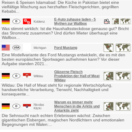
Reisen & Speisen Islamabad: Die Küche in Pakistan bietet eine
vielfältige Mischung aus herzhaften Fleischgerichten, gegrillten
Kebabs...
E-Auto zuhause laden - 5
Koblenz
Mythen zur Wallbox
Was stimmt wirklich: Ist die Haushaltssteckdose genauso gut? Bricht
das Stromnetz zusammen? Und dürfen Mieter überhaupt eine
Wallbox...
Ford Mustang
Michigan
Eine Modellvariante des Ford Mustangs entwickeln, die es mit den
besten europäischen Sportwagen aufnehmen kann? Vor dieser
Aufgabe standen 2021...
Gläserne Fleisch
Produktion der Hall of Meat
Wildau
Wildau
Wildau: Die Hall of Meat steht für regionale Wertschöpfung,
handwerkliche Verarbeitung, Tierwohl, Nachhaltigkeit und
konsequente...
Warum es immer mehr
Nicolas
Menschen in die Arktis und
Kitzki
Antarktis zieht
Die Sehnsucht nach echten Erlebnissen wächst: Zwischen
gigantischen Eisbergen, magischen Nordlichtern und emotionalen
Begegnungen mit Walen:...