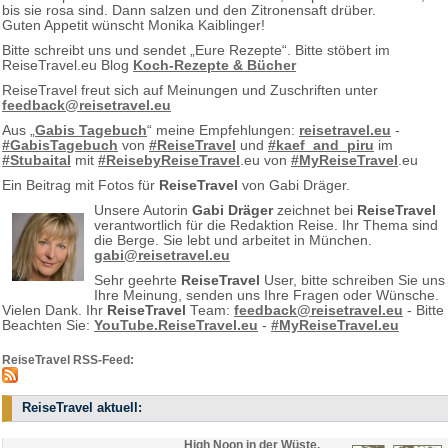
bis sie rosa sind. Dann salzen und den Zitronensaft drüber.
Guten Appetit wünscht Monika Kaiblinger!
Bitte schreibt uns und sendet „Eure Rezepte“. Bitte stöbert im
ReiseTravel.eu Blog
Koch-Rezepte & Bücher
ReiseTravel freut sich auf Meinungen und Zuschriften unter
feedback@reisetravel.eu
Aus „
Gabis Tagebuch
“ meine Empfehlungen:
reisetravel.eu
-
#GabisTagebuch
von
#ReiseTravel
und
#kaef_and_piru
im
#Stubaital
mit
#ReisebyReiseTravel
.eu von
#MyReiseTravel
.eu
Ein Beitrag mit Fotos für
ReiseTravel
von Gabi Dräger.
Unsere Autorin
Gabi Dräger
zeichnet bei
ReiseTravel
verantwortlich für die Redaktion Reise. Ihr Thema sind
die Berge. Sie lebt und arbeitet in München.
gabi@reisetravel.eu
Sehr geehrte
ReiseTravel
User, bitte schreiben Sie uns
Ihre Meinung, senden uns Ihre Fragen oder Wünsche.
Vielen Dank. Ihr
ReiseTravel
Team:
feedback@reisetravel.eu
- Bitte
Beachten Sie:
YouTube.ReiseTravel.eu
-
#MyReiseTravel.eu
ReiseTravel RSS-Feed:
ReiseTravel aktuell:
High Noon in der Wüste.