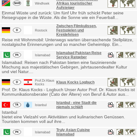
Afrikas touristischer
Windhoek
Aufsteiger
Einmal Wüste und zurück: Um fünf Uhr früh schickt Peter seine
Reisegruppe in die Wüste. Als die Sonne wie ein Feuerball...
Zwischen Filmkulissen,
Festspielen und
Rostock
Kreidefelsen
Reise mit Wohnmobil: Unterwegs warten überraschende Stellplätze,
nostalgische Erinnerungen und so mancher Geheimtipp. Ein...
Islamabad Pakistan Reise
Islamabad
Service Ratgeber
Islamabad: Reisen nach Pakistan bieten eine faszinierende
Mischung aus majestätischen Gebirgen, jahrtausendealter Kultur
und viel Natur....
Prof.Dr.Klaus
Klaus Kocks Logbuch
Kocks
Prof. Dr. Klaus Kocks - Logbuch Unser Autor Prof. Dr. Klaus Kocks ist
Kommunikationsberater (Cato der Ältere) von Beruf & Autor aus...
Istanbul - eine Stadt die
Istanbul
niemals schläft
Istanbul
bietet eine Vielzahl von Aktivitäten und kulinarischen Genüssen.
Touristen kommen voll auf ihre...
Truly Asian Cuisine
Islamabad
Islamabad