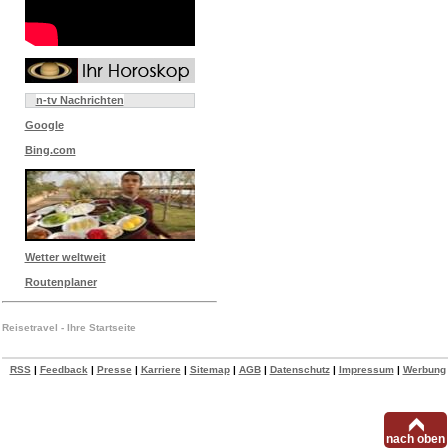
n-tv Nachrichten
Google
Bing.com
Wetter weltweit
Routenplaner
Reisetravel - Ihre Startseite
RSS
|
Feedback
|
Presse
|
Karriere
|
Sitemap
|
AGB
|
Datenschutz
|
Impressum
|
Werbung
nach oben