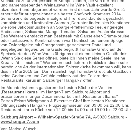
Kochkunst zu unvergesslichen Kompositionen, die von der reichen
und namensgebenden Weinauswahl im Wine Vault exzellent
akzentuiert und abgerundet werden. Erst dieses Jahr wurde Gretić
erneut dafür ausgezeichnet: als bester Chefkoch Kroatiens 2014.
Seine Gerichte begeistern aufgrund ihrer durchdachten, geschickt
kombinierten und kraftvollen Aromen.,Darunter finden sich Kreationen
wie rohe Jakobsmuscheln an Spargel-Pfefferminz-Tee, eingelegte
Radieschen, Salicornia, Mango-Tomaten-Salsa und Austernkresse.
Des Weiteren entdeckt man Beefsteak mit Gänseleber-Crème-brulée
oder fantasievolle Kombinationen wie Thunfisch auf einem Spiegel
von Zwiebelgelee mit Orangensaft, getrockneter Dattel und
eingelegtem Ingwer. Seine Gäste begrüßt Tomislav Gretić auf der
Speisekarte des Wine Vaults übrigens mit einem kleinen Geständnis:
„Wenn Sie diese Seiten öffnen, biete ich Ihnen meine Seele, meine
Kreativität… mich an.“ Wer einen noch tieferen Einblick in diese sehr
persönliche Art der internationalen Spitzenküche bekommen will, kann
dies im Mai 2015 tun. Dann nämlich legt Tomislav Gretić als Gastkoch
seine Gedanken und Gefühle exklusiv auf den Tellern des
Restaurants Ikarus im Salzburger Hangar-7 offen.
Im Monatsrhythmus gastieren die besten Köche der Welt im
„
Restaurant Ikarus
“ im Hangar-7 am Salzburg Airport und
präsentieren in enger Zusammenarbeit mit „Restaurant Ikarus“
Patron Eckart Witzigmann & Executive Chef ihre besten Kreationen.
Öffnungszeiten Hangar-7 Flugzeugmuseum von 09.00 bis 22.00 Uhr,
Restaurant Ikarus Küche von 12.00 bis 14.00 und 19.00 bis 22.00 Uhr
Salzburg Airport
– Wilhelm-Spazier-Straße 7A,
A-5020 Salzburg -
www.hangar-7.com
Von Marisa Wutschl.