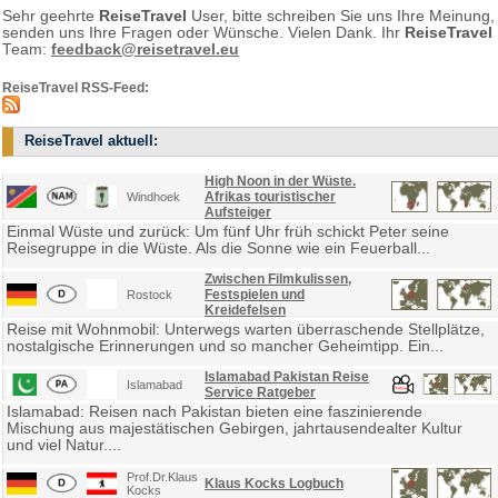
Sehr geehrte
ReiseTravel
User, bitte schreiben Sie uns Ihre Meinung,
senden uns Ihre Fragen oder Wünsche. Vielen Dank. Ihr
ReiseTravel
Team:
feedback@reisetravel.eu
ReiseTravel RSS-Feed:
ReiseTravel aktuell:
High Noon in der Wüste.
Afrikas touristischer
Windhoek
Aufsteiger
Einmal Wüste und zurück: Um fünf Uhr früh schickt Peter seine
Reisegruppe in die Wüste. Als die Sonne wie ein Feuerball...
Zwischen Filmkulissen,
Festspielen und
Rostock
Kreidefelsen
Reise mit Wohnmobil: Unterwegs warten überraschende Stellplätze,
nostalgische Erinnerungen und so mancher Geheimtipp. Ein...
Islamabad Pakistan Reise
Islamabad
Service Ratgeber
Islamabad: Reisen nach Pakistan bieten eine faszinierende
Mischung aus majestätischen Gebirgen, jahrtausendealter Kultur
und viel Natur....
Prof.Dr.Klaus
Klaus Kocks Logbuch
Kocks