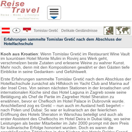
Tomislav Gretić
Delikate Geständnisse
Erfahrungen sammelte Tomislav Gretić nach dem Abschluss der
Hotelfachschule
Koch aus Kroatien
: Wenn Tomislav Gretić im Restaurant Wine Vault
im luxuriösen Hotel Monte Mulini in Rovinj ans Werk geht,
verschmelzen beste Zutaten und erlesene Weine zu wahrer Kunst.
Mehr noch, denn mit den Kompositionen gewährt er den Gästen tiefe
Einblicke in seine Gedanken- und Gefühlswelt.
Erste Erfahrungen sammelte Tomislav Gretić nach dem Abschluss der
Hotelfachschule zunächst als Hilfskoch im Yacht Club and Marina auf
der Insel Cres. Von seinen nächsten Stationen in der kroatischen und
internationalen Küche sind das Hotel Laguna in Zagreb sowie seine
Betätigung als Chef de Partie im Zagreber Hotel Sheraton zu
erwähnen, bevor er Chefkoch im Hotel Palace in Dubrovnik wurde.
Anschließend zog es Gretić – nun auch im Ausland heiß begehrt –
nach Polen und Dubai: So war er kulinarisch an der feierlichen
Eröffnung des Hotels Sheraton in Warschau beteiligt und auch als
erster Assistent des Chefkochs im Hotel Deira in Dubai tätig, wo seine
Leistungen als bester Mitarbeiter im Jahr 2000 prompt mit dem Preis
für kulinarische Erfolge honoriert wurden. Doch es waren die