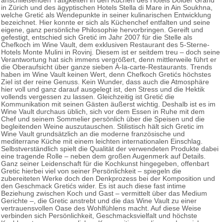
anschließenden Tätigkeiten in den Küchen des Hotels Dolder Grand
in Zürich und des ägyptischen Hotels Stella di Mare in Ain Soukhna,
welche Gretić als Wendepunkte in seiner kulinarischen Entwicklung
bezeichnet. Hier konnte er sich als Küchenchef entfalten und seine
eigene, ganz persönliche Philosophie hervorbringen. Gereift und
gefestigt, entschied sich Gretić im Jahr 2007 für die Stelle als
Chefkoch im Wine Vault, dem exklusiven Restaurant des 5-Sterne-
Hotels Monte Mulini in Rovinj. Diesem ist er seitdem treu – doch seine
Verantwortung hat sich immens vergrößert, denn mittlerweile führt er
die Oberaufsicht über ganze sieben À-la-carte-Restaurants. Trends
haben im Wine Vault keinen Wert, denn Chefkoch Gretićs höchstes
Ziel ist der reine Genuss. Kein Wunder, dass auch die Atmosphäre
hier voll und ganz darauf ausgelegt ist, den Stress und die Hektik
vollends vergessen zu lassen. Gleichzeitig ist Gretić die
Kommunikation mit seinen Gästen äußerst wichtig. Deshalb ist es im
Wine Vault durchaus üblich, sich vor dem Essen in Ruhe mit dem
Chef und seinem Sommelier persönlich über die Speisen und die
begleitenden Weine auszutauschen. Stilistisch hält sich Gretic im
Wine Vault grundsätzlich an die moderne französische und
mediterrane Küche mit einem leichten internationalen Einschlag.
Selbstverständlich spielt die Qualität der verwendeten Produkte dabei
eine tragende Rolle – neben dem großen Augenmerk auf Details.
Ganz seiner Leidenschaft für die Kochkunst hingegeben, offenbart
Gretic hierbei viel von seiner Persönlichkeit – spiegeln die
zubereiteten Werke doch den Denkprozess bei der Komposition und
den Geschmack Gretićs wider. Es ist auch diese fast intime
Beziehung zwischen Koch und Gast – vermittelt über das Medium
Gerichte –, die Gretic anstrebt und die das Wine Vault zu einer
vertrauensvollen Oase des Wohlfühlens macht. Auf diese Weise
verbinden sich Persönlichkeit, Geschmacksvielfalt und höchste