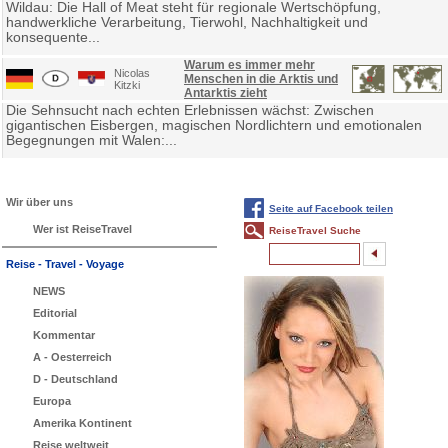
Wildau: Die Hall of Meat steht für regionale Wertschöpfung,
handwerkliche Verarbeitung, Tierwohl, Nachhaltigkeit und
konsequente...
Warum es immer mehr
Nicolas
Menschen in die Arktis und
Kitzki
Antarktis zieht
Die Sehnsucht nach echten Erlebnissen wächst: Zwischen
gigantischen Eisbergen, magischen Nordlichtern und emotionalen
Begegnungen mit Walen:...
Wir über uns
Seite auf Facebook teilen
Wer ist ReiseTravel
ReiseTravel Suche
Reise - Travel - Voyage
NEWS
Editorial
Kommentar
A - Oesterreich
D - Deutschland
Europa
Amerika Kontinent
Reise weltweit