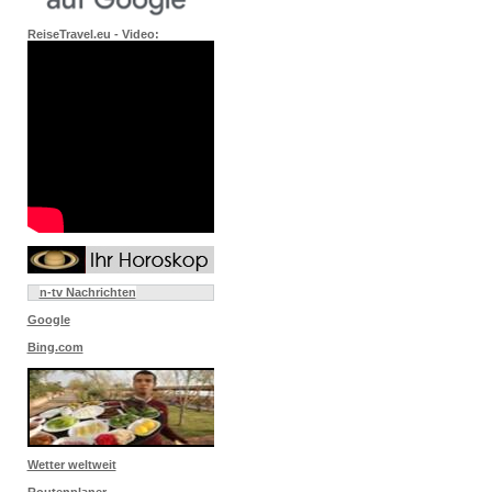
ReiseTravel.eu - Video:
n-tv Nachrichten
Google
Bing.com
Wetter weltweit