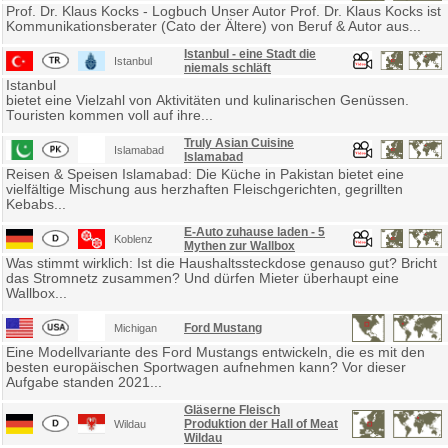
Prof. Dr. Klaus Kocks - Logbuch Unser Autor Prof. Dr. Klaus Kocks ist
Kommunikationsberater (Cato der Ältere) von Beruf & Autor aus...
Istanbul - eine Stadt die
Istanbul
niemals schläft
Istanbul
bietet eine Vielzahl von Aktivitäten und kulinarischen Genüssen.
Touristen kommen voll auf ihre...
Truly Asian Cuisine
Islamabad
Islamabad
Reisen & Speisen Islamabad: Die Küche in Pakistan bietet eine
vielfältige Mischung aus herzhaften Fleischgerichten, gegrillten
Kebabs...
E-Auto zuhause laden - 5
Koblenz
Mythen zur Wallbox
Was stimmt wirklich: Ist die Haushaltssteckdose genauso gut? Bricht
das Stromnetz zusammen? Und dürfen Mieter überhaupt eine
Wallbox...
Ford Mustang
Michigan
Eine Modellvariante des Ford Mustangs entwickeln, die es mit den
besten europäischen Sportwagen aufnehmen kann? Vor dieser
Aufgabe standen 2021...
Gläserne Fleisch
Produktion der Hall of Meat
Wildau
Wildau