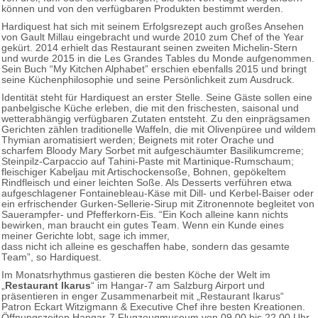
können und von den verfügbaren Produkten bestimmt werden.
Hardiquest hat sich mit seinem Erfolgsrezept auch großes Ansehen
von Gault Millau eingebracht und wurde 2010 zum Chef of the Year
gekürt. 2014 erhielt das Restaurant seinen zweiten Michelin-Stern
und wurde 2015 in die Les Grandes Tables du Monde aufgenommen.
Sein Buch “My Kitchen Alphabet” erschien ebenfalls 2015 und bringt
seine Küchenphilosophie und seine Persönlichkeit zum Ausdruck.
Identität steht für Hardiquest an erster Stelle. Seine Gäste sollen eine
panbelgische Küche erleben, die mit den frischesten, saisonal und
wetterabhängig verfügbaren Zutaten entsteht. Zu den einprägsamen
Gerichten zählen traditionelle Waffeln, die mit Olivenpüree und wildem
Thymian aromatisiert werden; Beignets mit roter Orache und
scharfem Bloody Mary Sorbet mit aufgeschäumter Basilikumcreme;
Steinpilz-Carpaccio auf Tahini-Paste mit Martinique-Rumschaum;
fleischiger Kabeljau mit Artischockensoße, Bohnen, gepökeltem
Rindfleisch und einer leichten Soße. Als Desserts verführen etwa
aufgeschlagener Fontainebleau-Käse mit Dill- und Kerbel-Baiser oder
ein erfrischender Gurken-Sellerie-Sirup mit Zitronennote begleitet von
Sauerampfer- und Pfefferkorn-Eis. “Ein Koch alleine kann nichts
bewirken, man braucht ein gutes Team. Wenn ein Kunde eines
meiner Gerichte lobt, sage ich immer,
dass nicht ich alleine es geschaffen habe, sondern das gesamte
Team”, so Hardiquest.
Im Monatsrhythmus gastieren die besten Köche der Welt im
„
Restaurant Ikarus
“ im Hangar-7 am Salzburg Airport und
präsentieren in enger Zusammenarbeit mit „Restaurant Ikarus“
Patron Eckart Witzigmann & Executive Chef ihre besten Kreationen.
Öffnungszeiten Hangar-7 Flugzeugmuseum von 09.00 bis 22.00 Uhr,