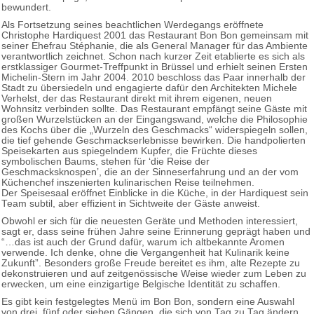
bewundert.
Als Fortsetzung seines beachtlichen Werdegangs eröffnete
Christophe Hardiquest 2001 das Restaurant Bon Bon gemeinsam mit
seiner Ehefrau Stéphanie, die als General Manager für das Ambiente
verantwortlich zeichnet. Schon nach kurzer Zeit etablierte es sich als
erstklassiger Gourmet-Treffpunkt in Brüssel und erhielt seinen Ersten
Michelin-Stern im Jahr 2004. 2010 beschloss das Paar innerhalb der
Stadt zu übersiedeln und engagierte dafür den Architekten Michele
Verhelst, der das Restaurant direkt mit ihrem eigenen, neuen
Wohnsitz verbinden sollte. Das Restaurant empfängt seine Gäste mit
großen Wurzelstücken an der Eingangswand, welche die Philosophie
des Kochs über die „Wurzeln des Geschmacks“ widerspiegeln sollen,
die tief gehende Geschmackserlebnisse bewirken. Die handpolierten
Speisekarten aus spiegelndem Kupfer, die Früchte dieses
symbolischen Baums, stehen für ‘die Reise der
Geschmacksknospen’, die an der Sinneserfahrung und an der vom
Küchenchef inszenierten kulinarischen Reise teilnehmen.
Der Speisesaal eröffnet Einblicke in die Küche, in der Hardiquest sein
Team subtil, aber effizient in Sichtweite der Gäste anweist.
Obwohl er sich für die neuesten Geräte und Methoden interessiert,
sagt er, dass seine frühen Jahre seine Erinnerung geprägt haben und
“…das ist auch der Grund dafür, warum ich altbekannte Aromen
verwende. Ich denke, ohne die Vergangenheit hat Kulinarik keine
Zukunft”. Besonders große Freude bereitet es ihm, alte Rezepte zu
dekonstruieren und auf zeitgenössische Weise wieder zum Leben zu
erwecken, um eine einzigartige Belgische Identität zu schaffen.
Es gibt kein festgelegtes Menü im Bon Bon, sondern eine Auswahl
von drei, fünf oder sieben Gängen, die sich von Tag zu Tag ändern