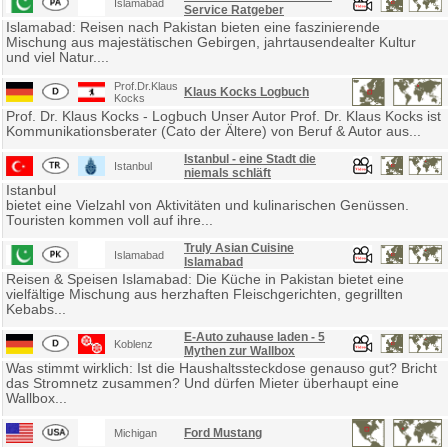
Islamabad
Service Ratgeber
Islamabad: Reisen nach Pakistan bieten eine faszinierende
Mischung aus majestätischen Gebirgen, jahrtausendealter Kultur
und viel Natur....
Prof.Dr.Klaus
Klaus Kocks Logbuch
Kocks
Prof. Dr. Klaus Kocks - Logbuch Unser Autor Prof. Dr. Klaus Kocks ist
Kommunikationsberater (Cato der Ältere) von Beruf & Autor aus...
Istanbul - eine Stadt die
Istanbul
niemals schläft
Istanbul
bietet eine Vielzahl von Aktivitäten und kulinarischen Genüssen.
Touristen kommen voll auf ihre...
Truly Asian Cuisine
Islamabad
Islamabad
Reisen & Speisen Islamabad: Die Küche in Pakistan bietet eine
vielfältige Mischung aus herzhaften Fleischgerichten, gegrillten
Kebabs...
E-Auto zuhause laden - 5
Koblenz
Mythen zur Wallbox
Was stimmt wirklich: Ist die Haushaltssteckdose genauso gut? Bricht
das Stromnetz zusammen? Und dürfen Mieter überhaupt eine
Wallbox...
Ford Mustang
Michigan