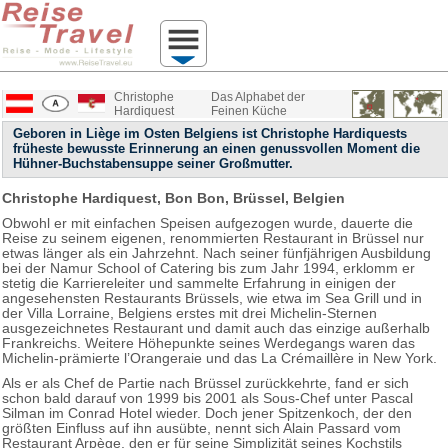
Christophe
Das Alphabet der
Hardiquest
Feinen Küche
Geboren in Liège im Osten Belgiens ist Christophe Hardiquests
früheste bewusste Erinnerung an einen genussvollen Moment die
Hühner-Buchstabensuppe seiner Großmutter.
Christophe Hardiquest, Bon Bon, Brüssel, Belgien
Obwohl er mit einfachen Speisen aufgezogen wurde, dauerte die
Reise zu seinem eigenen, renommierten Restaurant in Brüssel nur
etwas länger als ein Jahrzehnt. Nach seiner fünfjährigen Ausbildung
bei der Namur School of Catering bis zum Jahr 1994, erklomm er
stetig die Karriereleiter und sammelte Erfahrung in einigen der
angesehensten Restaurants Brüssels, wie etwa im Sea Grill und in
der Villa Lorraine, Belgiens erstes mit drei Michelin-Sternen
ausgezeichnetes Restaurant und damit auch das einzige außerhalb
Frankreichs. Weitere Höhepunkte seines Werdegangs waren das
Michelin-prämierte l’Orangeraie und das La Crémaillère in New York.
Als er als Chef de Partie nach Brüssel zurückkehrte, fand er sich
schon bald darauf von 1999 bis 2001 als Sous-Chef unter Pascal
Silman im Conrad Hotel wieder. Doch jener Spitzenkoch, der den
größten Einfluss auf ihn ausübte, nennt sich Alain Passard vom
Restaurant Arpège, den er für seine Simplizität seines Kochstils