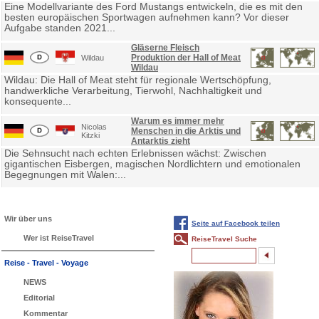
Eine Modellvariante des Ford Mustangs entwickeln, die es mit den
besten europäischen Sportwagen aufnehmen kann? Vor dieser
Aufgabe standen 2021...
Gläserne Fleisch
Produktion der Hall of Meat
Wildau
Wildau
Wildau: Die Hall of Meat steht für regionale Wertschöpfung,
handwerkliche Verarbeitung, Tierwohl, Nachhaltigkeit und
konsequente...
Warum es immer mehr
Nicolas
Menschen in die Arktis und
Kitzki
Antarktis zieht
Die Sehnsucht nach echten Erlebnissen wächst: Zwischen
gigantischen Eisbergen, magischen Nordlichtern und emotionalen
Begegnungen mit Walen:...
Wir über uns
Seite auf Facebook teilen
Wer ist ReiseTravel
ReiseTravel Suche
Reise - Travel - Voyage
NEWS
Editorial
Kommentar