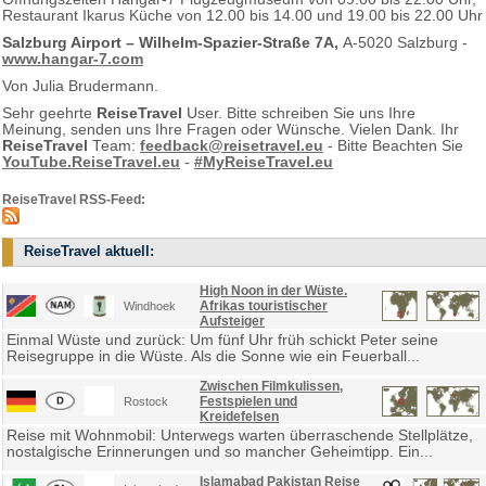
Restaurant Ikarus Küche von 12.00 bis 14.00 und 19.00 bis 22.00 Uhr
Salzburg Airport
– Wilhelm-Spazier-Straße 7A,
A-5020 Salzburg -
www.hangar-7.com
Von Julia Brudermann.
Sehr geehrte
ReiseTravel
User. Bitte schreiben Sie uns Ihre
Meinung, senden uns Ihre Fragen oder Wünsche. Vielen Dank. Ihr
ReiseTravel
Team:
feedback@reisetravel.eu
- Bitte Beachten Sie
YouTube.ReiseTravel.eu
-
#MyReiseTravel.eu
ReiseTravel RSS-Feed:
ReiseTravel aktuell:
High Noon in der Wüste.
Afrikas touristischer
Windhoek
Aufsteiger
Einmal Wüste und zurück: Um fünf Uhr früh schickt Peter seine
Reisegruppe in die Wüste. Als die Sonne wie ein Feuerball...
Zwischen Filmkulissen,
Festspielen und
Rostock
Kreidefelsen
Reise mit Wohnmobil: Unterwegs warten überraschende Stellplätze,
nostalgische Erinnerungen und so mancher Geheimtipp. Ein...
Islamabad Pakistan Reise