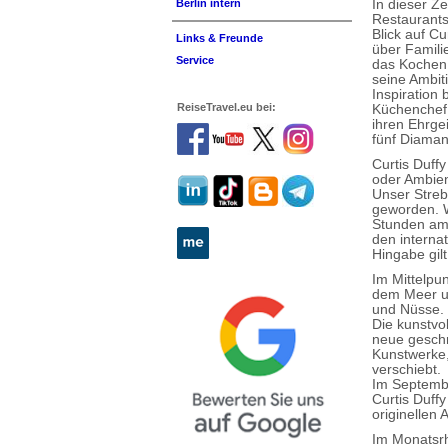
In dieser Z
Berlin intern
Restaurants
Blick auf C
Links & Freunde
über Familie
Service
das Kochen 
seine Ambit
Inspiration
ReiseTravel.eu bei:
Küchenchef C
ihren Ehrge
fünf Diaman
Curtis Duff
oder Ambient
Unser Streb
geworden. W
Stunden am 
den interna
Hingabe gil
Im Mittelpu
dem Meer u
und Nüsse. 
Die kunstvol
neue geschm
Kunstwerke,
verschiebt.
Im Septembe
Curtis Duff
originellen 
Im Monatsrh