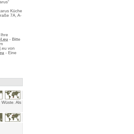
arus“
karus Küche
traße 7A, A-
 Ihre
l.eu
- Bitte
am
l
.eu von
eu
- Eine
 Wüste. Als