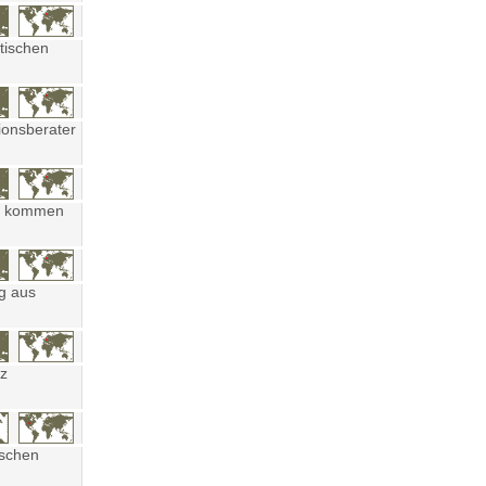
tischen
ionsberater
ten kommen
ng aus
tz
ischen