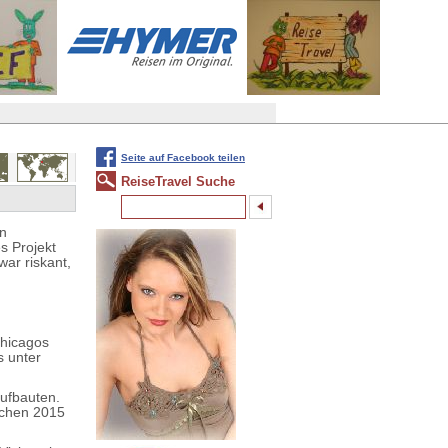
Seite auf Facebook teilen
ReiseTravel Suche
en
s Projekt
ar riskant,
Chicagos
s unter
ufbauten.
ischen 2015