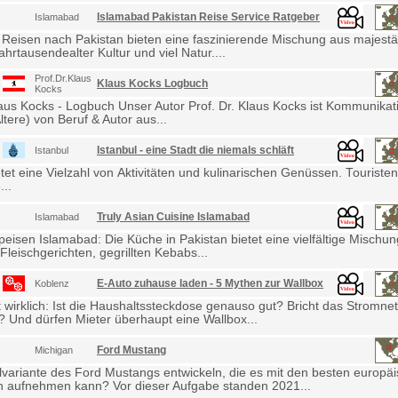
Islamabad Pakistan Reise Service Ratgeber
Islamabad
 Reisen nach Pakistan bieten eine faszinierende Mischung aus majestä
ahrtausendealter Kultur und viel Natur....
Prof.Dr.Klaus
Klaus Kocks Logbuch
Kocks
laus Kocks - Logbuch Unser Autor Prof. Dr. Klaus Kocks ist Kommunikat
ltere) von Beruf & Autor aus...
Istanbul - eine Stadt die niemals schläft
Istanbul
etet eine Vielzahl von Aktivitäten und kulinarischen Genüssen. Touris
...
Truly Asian Cuisine Islamabad
Islamabad
eisen Islamabad: Die Küche in Pakistan bietet eine vielfältige Mischu
Fleischgerichten, gegrillten Kebabs...
E-Auto zuhause laden - 5 Mythen zur Wallbox
Koblenz
wirklich: Ist die Haushaltssteckdose genauso gut? Bricht das Stromne
Und dürfen Mieter überhaupt eine Wallbox...
Ford Mustang
Michigan
lvariante des Ford Mustangs entwickeln, die es mit den besten europä
 aufnehmen kann? Vor dieser Aufgabe standen 2021...