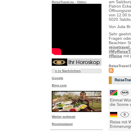
am Salzburg
ReiseTravel.eu - Video:
Patron Ecka
Öffnungszei
von 12.00 b
5020 Salzb
Von Julia B
Sehr geehr
Fragen oder
Beachten S
reisetravel
#MyReiseT
#Reise
mit
ReiseTravel 
n-tv Nachrichten
Google
ReiseTrav
Bing.com
Einmal Wüst
die Sonne w
Wetter weltweit
Reise mit 
Routenplaner
Erinnerung