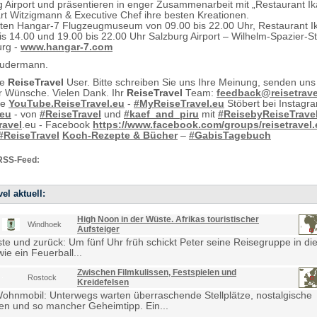
 Airport und präsentieren in enger Zusammenarbeit mit „Restaurant Ik
rt Witzigmann & Executive Chef ihre besten Kreationen.
ten Hangar-7 Flugzeugmuseum von 09.00 bis 22.00 Uhr, Restaurant I
is 14.00 und 19.00 bis 22.00 Uhr Salzburg Airport – Wilhelm-Spazier-S
urg -
www.hangar-7.com
rudermann.
te
ReiseTravel
User. Bitte schreiben Sie uns Ihre Meinung, senden uns
 Wünsche. Vielen Dank. Ihr
ReiseTravel
Team:
feedback@reisetrave
ie
YouTube.ReiseTravel.eu
-
#MyReiseTravel.eu
Stöbert bei Instagr
.eu
- von
#ReiseTravel
und
#kaef_and_piru
mit
#ReisebyReiseTrave
ravel
.eu - Facebook
https://www.facebook.com/groups/reisetravel.
#ReiseTravel
Koch-Rezepte & Bücher
–
#GabisTagebuch
RSS-Feed:
el aktuell:
High Noon in der Wüste. Afrikas touristischer
Windhoek
Aufsteiger
e und zurück: Um fünf Uhr früh schickt Peter seine Reisegruppe in die
ie ein Feuerball...
Zwischen Filmkulissen, Festspielen und
Rostock
Kreidefelsen
Wohnmobil: Unterwegs warten überraschende Stellplätze, nostalgische
en und so mancher Geheimtipp. Ein...