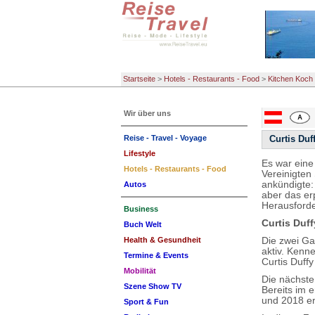
Startseite
>
Hotels - Restaurants - Food
>
Kitchen Koch 
Wir über uns
Reise - Travel - Voyage
Curtis Duf
Lifestyle
Es war eine
Hotels - Restaurants - Food
Vereinigten 
ankündigte:
Autos
aber das er
Herausforde
Business
Curtis Duff
Buch Welt
Die zwei Ga
Health & Gesundheit
aktiv. Kenn
Termine & Events
Curtis Duff
Mobilität
Die nächste
Szene Show TV
Bereits im 
und 2018 er
Sport & Fun