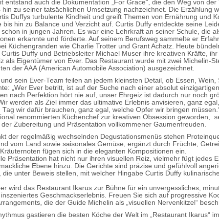
eit entstand auch die Dokumentation „For Grace“, die den Weg von der 
 hin zu seiner tatsächlichen Umsetzung nachzeichnet. Die Erzählung wi
urtis Duffys turbulente Kindheit und greift Themen von Ernährung und 
 bis hin zu Balance und Verzicht auf. Curtis Duffy entdeckte seine Leid
schon in jungen Jahren. Es war eine Lehrkraft an seiner Schule, die al
ionen erkannte und förderte. Auf seinem Berufsweg sammelte er Erfa
 bei Küchengranden wie Charlie Trotter und Grant Achatz. Heute bündel
urtis Duffy und Betriebsleiter Michael Muser ihre kreativen Kräfte, ihr
iz als Eigentümer von Ever. Das Restaurant wurde mit zwei Michelin-S
ten der AAA (American Automobile Association) ausgezeichnet.
y und sein Ever-Team feilen an jedem kleinsten Detail, ob Essen, Wein,
e: „Wer Ever betritt, ist auf der Suche nach einer absolut einzigartige
en nach Perfektion hört nie auf, unser Ehrgeiz ist dadurch nur noch gr
ir werden als Ziel immer das ultimative Erlebnis anvisieren, ganz egal,
Tag wir dafür brauchen, ganz egal, welche Opfer wir bringen müssen.“ 
tional renommierten Küchenchef zur kreativen Obsession geworden, s
t der Zubereitung und Präsentation vollkommener Gaumenfreuden.
nkt der regelmäßig wechselnden Degustationsmenüs stehen Proteinque
nd vom Land sowie saisonales Gemüse, ergänzt durch Früchte, Getr
Kräuternoten fügen sich in die eleganten Kompositionen ein.
le Präsentation hat nicht nur ihren visuellen Reiz, vielmehr fügt jedes 
ackliche Ebene hinzu. Die Gerichte sind präzise und gefühlvoll angeri
 die unter Beweis stellen, mit welcher Hingabe Curtis Duffy kulinarisc
r wird das Restaurant Ikarus zur Bühne für ein unvergessliches, minu
y inszeniertes Geschmackserlebnis. Freuen Sie sich auf progressive Ko
Arrangements, die der Guide Michelin als „visuellen Nervenkitzel“ beschr
ythmus gastieren die besten Köche der Welt im „Restaurant Ikarus“ i