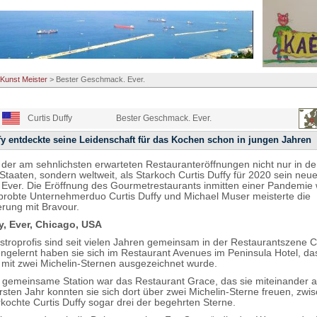
Kunst Meister
>
Bester Geschmack. Ever.
Curtis Duffy
Bester Geschmack. Ever.
fy entdeckte seine Leidenschaft für das Kochen schon in jungen Jahren
 der am sehnlichsten erwarteten Restauranteröffnungen nicht nur in d
Staaten, sondern weltweit, als Starkoch Curtis Duffy für 2020 sein neue
 Ever. Die Eröffnung des Gourmetrestaurants inmitten einer Pandemie w
probte Unternehmerduo Curtis Duffy und Michael Muser meisterte die
rung mit Bravour.
y, Ever, Chicago, USA
stroprofis sind seit vielen Jahren gemeinsam in der Restaurantszene 
engelernt haben sie sich im Restaurant Avenues im Peninsula Hotel, da
y mit zwei Michelin-Sternen ausgezeichnet wurde.
 gemeinsame Station war das Restaurant Grace, das sie miteinander a
ersten Jahr konnten sie sich dort über zwei Michelin-Sterne freuen, zw
kochte Curtis Duffy sogar drei der begehrten Sterne.