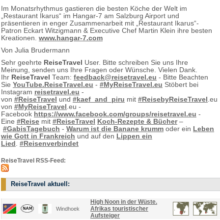
Im Monatsrhythmus gastieren die besten Köche der Welt im
„Restaurant Ikarus“ im Hangar-7 am Salzburg Airport und
präsentieren in enger Zusammenarbeit mit „Restaurant Ikarus“-
Patron Eckart Witzigmann & Executive Chef Martin Klein ihre besten
Kreationen.
www.hangar-7.com
Von Julia Brudermann
Sehr geehrte
ReiseTravel
User. Bitte schreiben Sie uns Ihre
Meinung, senden uns Ihre Fragen oder Wünsche. Vielen Dank.
Ihr
ReiseTravel
Team:
feedback@reisetravel.eu
- Bitte Beachten
Sie
YouTube.ReiseTravel.eu
-
#MyReiseTravel.eu
Stöbert bei
Instagram
reisetravel.eu
-
von
#ReiseTravel
und
#kaef_and_piru
mit
#ReisebyReiseTravel
.eu
von
#MyReiseTravel
.eu -
Facebook
https://www.facebook.com/groups/reisetravel.eu
-
Eine
#Reise
mit
#ReiseTravel
Koch-Rezepte & Bücher
–
#GabisTagebuch
-
Warum ist die Banane krumm
oder ein
Leben
wie Gott in Frankreich
und auf den
Lippen ein
Lied
.
#Reisenverbindet
ReiseTravel RSS-Feed:
ReiseTravel aktuell:
High Noon in der Wüste.
Afrikas touristischer
Windhoek
Aufsteiger