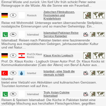
Einmal Wüste und zurück: Um fünf Uhr früh schickt Peter seine
Reisegruppe in die Wüste. Als die Sonne wie ein Feuerball...
Zwischen Filmkulissen,
Festspielen und
Rostock
Kreidefelsen
Reise mit Wohnmobil: Unterwegs warten überraschende Stellplätze,
nostalgische Erinnerungen und so mancher Geheimtipp. Ein...
Islamabad Pakistan Reise
Islamabad
Service Ratgeber
Islamabad: Reisen nach Pakistan bieten eine faszinierende
Mischung aus majestätischen Gebirgen, jahrtausendealter Kultur
und viel Natur....
Prof.Dr.Klaus
Klaus Kocks Logbuch
Kocks
Prof. Dr. Klaus Kocks - Logbuch Unser Autor Prof. Dr. Klaus Kocks ist
Kommunikationsberater (Cato der Ältere) von Beruf & Autor aus...
Istanbul - eine Stadt die
Istanbul
niemals schläft
Istanbul
bietet eine Vielzahl von Aktivitäten und kulinarischen Genüssen.
Touristen kommen voll auf ihre...
Truly Asian Cuisine
Islamabad
Islamabad
Reisen & Speisen Islamabad: Die Küche in Pakistan bietet eine
vielfältige Mischung aus herzhaften Fleischgerichten, gegrillten