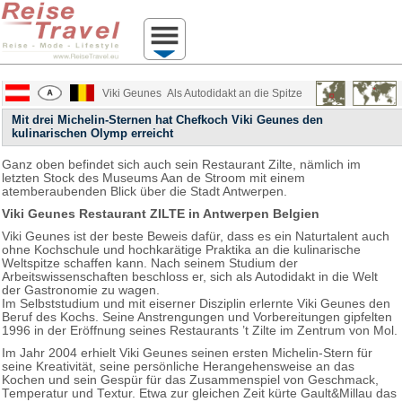
Viki Geunes
Als Autodidakt an die Spitze
Mit drei Michelin-Sternen hat Chefkoch Viki Geunes den
kulinarischen Olymp erreicht
Ganz oben befindet sich auch sein Restaurant Zilte, nämlich im
letzten Stock des Museums Aan de Stroom mit einem
atemberaubenden Blick über die Stadt Antwerpen.
Viki Geunes Restaurant ZILTE in Antwerpen Belgien
Viki Geunes ist der beste Beweis dafür, dass es ein Naturtalent auch
ohne Kochschule und hochkarätige Praktika an die kulinarische
Weltspitze schaffen kann. Nach seinem Studium der
Arbeitswissenschaften beschloss er, sich als Autodidakt in die Welt
der Gastronomie zu wagen.
Im Selbststudium und mit eiserner Disziplin erlernte Viki Geunes den
Beruf des Kochs. Seine Anstrengungen und Vorbereitungen gipfelten
1996 in der Eröffnung seines Restaurants ’t Zilte im Zentrum von Mol.
Im Jahr 2004 erhielt Viki Geunes seinen ersten Michelin-Stern für
seine Kreativität, seine persönliche Herangehensweise an das
Kochen und sein Gespür für das Zusammenspiel von Geschmack,
Temperatur und Textur. Etwa zur gleichen Zeit kürte Gault&Millau das