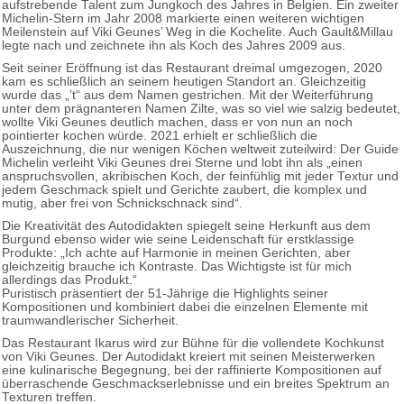
aufstrebende Talent zum Jungkoch des Jahres in Belgien. Ein zweiter
Michelin-Stern im Jahr 2008 markierte einen weiteren wichtigen
Meilenstein auf Viki Geunes’ Weg in die Kochelite. Auch Gault&Millau
legte nach und zeichnete ihn als Koch des Jahres 2009 aus.
Seit seiner Eröffnung ist das Restaurant dreimal umgezogen, 2020
kam es schließlich an seinem heutigen Standort an. Gleichzeitig
wurde das „’t“ aus dem Namen gestrichen. Mit der Weiterführung
unter dem prägnanteren Namen Zilte, was so viel wie salzig bedeutet,
wollte Viki Geunes deutlich machen, dass er von nun an noch
pointierter kochen würde. 2021 erhielt er schließlich die
Auszeichnung, die nur wenigen Köchen weltweit zuteilwird: Der Guide
Michelin verleiht Viki Geunes drei Sterne und lobt ihn als „einen
anspruchsvollen, akribischen Koch, der feinfühlig mit jeder Textur und
jedem Geschmack spielt und Gerichte zaubert, die komplex und
mutig, aber frei von Schnickschnack sind“.
Die Kreativität des Autodidakten spiegelt seine Herkunft aus dem
Burgund ebenso wider wie seine Leidenschaft für erstklassige
Produkte: „Ich achte auf Harmonie in meinen Gerichten, aber
gleichzeitig brauche ich Kontraste. Das Wichtigste ist für mich
allerdings das Produkt.“
Puristisch präsentiert der 51-Jährige die Highlights seiner
Kompositionen und kombiniert dabei die einzelnen Elemente mit
traumwandlerischer Sicherheit.
Das Restaurant Ikarus wird zur Bühne für die vollendete Kochkunst
von Viki Geunes. Der Autodidakt kreiert mit seinen Meisterwerken
eine kulinarische Begegnung, bei der raffinierte Kompositionen auf
überraschende Geschmackserlebnisse und ein breites Spektrum an
Texturen treffen.