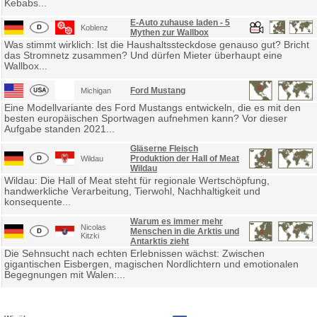
Kebabs...
E-Auto zuhause laden - 5
Koblenz
Mythen zur Wallbox
Was stimmt wirklich: Ist die Haushaltssteckdose genauso gut? Bricht
das Stromnetz zusammen? Und dürfen Mieter überhaupt eine
Wallbox...
Ford Mustang
Michigan
Eine Modellvariante des Ford Mustangs entwickeln, die es mit den
besten europäischen Sportwagen aufnehmen kann? Vor dieser
Aufgabe standen 2021...
Gläserne Fleisch
Produktion der Hall of Meat
Wildau
Wildau
Wildau: Die Hall of Meat steht für regionale Wertschöpfung,
handwerkliche Verarbeitung, Tierwohl, Nachhaltigkeit und
konsequente...
Warum es immer mehr
Nicolas
Menschen in die Arktis und
Kitzki
Antarktis zieht
Die Sehnsucht nach echten Erlebnissen wächst: Zwischen
gigantischen Eisbergen, magischen Nordlichtern und emotionalen
Begegnungen mit Walen:...