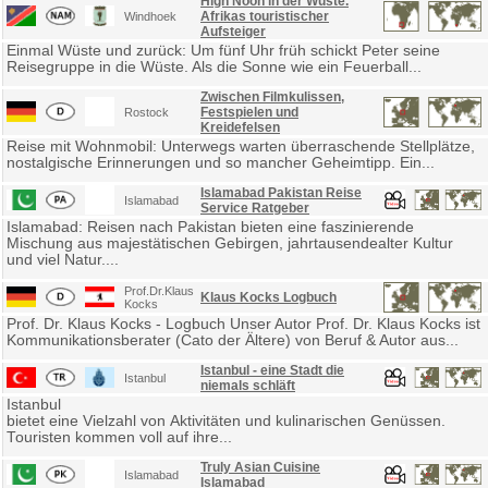
High Noon in der Wüste.
Afrikas touristischer
Windhoek
Aufsteiger
Einmal Wüste und zurück: Um fünf Uhr früh schickt Peter seine
Reisegruppe in die Wüste. Als die Sonne wie ein Feuerball...
Zwischen Filmkulissen,
Festspielen und
Rostock
Kreidefelsen
Reise mit Wohnmobil: Unterwegs warten überraschende Stellplätze,
nostalgische Erinnerungen und so mancher Geheimtipp. Ein...
Islamabad Pakistan Reise
Islamabad
Service Ratgeber
Islamabad: Reisen nach Pakistan bieten eine faszinierende
Mischung aus majestätischen Gebirgen, jahrtausendealter Kultur
und viel Natur....
Prof.Dr.Klaus
Klaus Kocks Logbuch
Kocks
Prof. Dr. Klaus Kocks - Logbuch Unser Autor Prof. Dr. Klaus Kocks ist
Kommunikationsberater (Cato der Ältere) von Beruf & Autor aus...
Istanbul - eine Stadt die
Istanbul
niemals schläft
Istanbul
bietet eine Vielzahl von Aktivitäten und kulinarischen Genüssen.
Touristen kommen voll auf ihre...
Truly Asian Cuisine
Islamabad
Islamabad