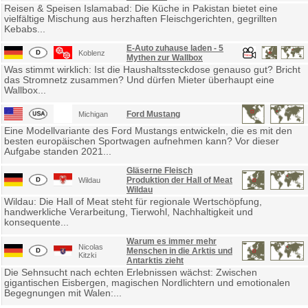
Reisen & Speisen Islamabad: Die Küche in Pakistan bietet eine
vielfältige Mischung aus herzhaften Fleischgerichten, gegrillten
Kebabs...
E-Auto zuhause laden - 5
Koblenz
Mythen zur Wallbox
Was stimmt wirklich: Ist die Haushaltssteckdose genauso gut? Bricht
das Stromnetz zusammen? Und dürfen Mieter überhaupt eine
Wallbox...
Ford Mustang
Michigan
Eine Modellvariante des Ford Mustangs entwickeln, die es mit den
besten europäischen Sportwagen aufnehmen kann? Vor dieser
Aufgabe standen 2021...
Gläserne Fleisch
Produktion der Hall of Meat
Wildau
Wildau
Wildau: Die Hall of Meat steht für regionale Wertschöpfung,
handwerkliche Verarbeitung, Tierwohl, Nachhaltigkeit und
konsequente...
Warum es immer mehr
Nicolas
Menschen in die Arktis und
Kitzki
Antarktis zieht
Die Sehnsucht nach echten Erlebnissen wächst: Zwischen
gigantischen Eisbergen, magischen Nordlichtern und emotionalen
Begegnungen mit Walen:...