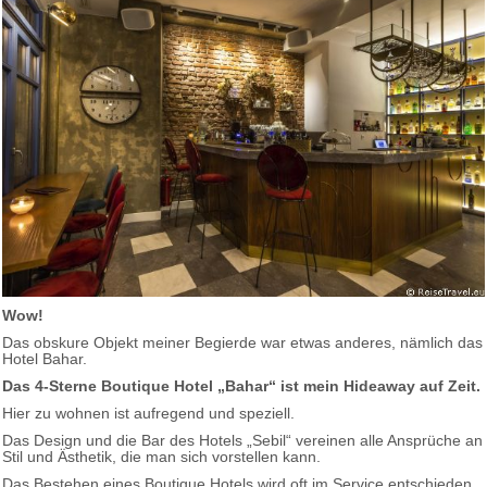
Wow!
Das obskure Objekt meiner Begierde war etwas anderes, nämlich das
Hotel Bahar.
Das 4-Sterne Boutique Hotel „Bahar“ ist mein Hideaway auf Zeit.
Hier zu wohnen ist aufregend und speziell.
Das Design und die Bar des Hotels „Sebil“ vereinen alle Ansprüche an
Stil und Ästhetik, die man sich vorstellen kann.
Das Bestehen eines Boutique Hotels wird oft im Service entschieden.