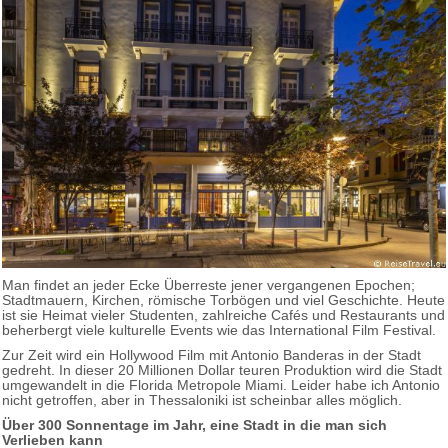
Man findet an jeder Ecke Überreste jener vergangenen Epochen;
Stadtmauern, Kirchen, römische Torbögen und viel Geschichte. Heute
ist sie Heimat vieler Studenten, zahlreiche Cafés und Restaurants und
beherbergt viele kulturelle Events wie das International Film Festival.
Zur Zeit wird ein Hollywood Film mit Antonio Banderas in der Stadt
gedreht. In dieser 20 Millionen Dollar teuren Produktion wird die Stadt
umgewandelt in die Florida Metropole Miami. Leider habe ich Antonio
nicht getroffen, aber in Thessaloniki ist scheinbar alles möglich.
Über 300 Sonnentage im Jahr, eine Stadt in die man sich
Verlieben kann