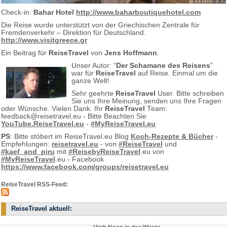
Check-in:
Bahar Hotel
http://www.baharboutiquehotel.com
Die Reise wurde unterstützt von der Griechischen Zentrale für
Fremdenverkehr – Direktion für Deutschland.
http://www.visitgreece.gr
Ein Beitrag für
ReiseTravel
von
Jens Hoffmann
.
Unser Autor: “
Der Schamane des Reisens
”
war für
ReiseTravel
auf Reise. Einmal um die
ganze Welt!
Sehr geehrte
ReiseTravel
User. Bitte schreiben
Sie uns Ihre Meinung, senden uns Ihre Fragen
oder Wünsche. Vielen Dank. Ihr
ReiseTravel
Team:
feedback@reisetravel.eu - Bitte Beachten Sie
YouTube.ReiseTravel.eu
-
#MyReiseTravel.eu
PS
: Bitte stöbert im ReiseTravel.eu Blog
Koch-Rezepte & Bücher
-
Empfehlungen:
reisetravel.eu
- von
#ReiseTravel
und
#kaef_and_piru
mit
#ReisebyReiseTravel
.eu von
#MyReiseTravel
.eu - Facebook
https://www.facebook.com/groups/reisetravel.eu
ReiseTravel RSS-Feed:
ReiseTravel aktuell: