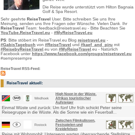
Die Reise wurde unterstützt vom Hilton Bagnaia
Golf & Spa Resort.
Sehr geehrte
ReiseTravel
User. Bitte schreiben Sie uns Ihre
Meinung, senden uns Ihre Fragen oder Wünsche. Vielen Dank. Ihr
ReiseTravel
Team: feedback@reisetravel.eu - Bitte Beachten Sie
YouTube.ReiseTravel.eu
-
#MyReiseTravel.eu
PS
: Bitte stöbert im ReiseTravel.eu Blog
reisetravel.eu
-
#GabisTagebuch
von
#ReiseTravel
und
#kaef_and_piru
mit
#ReisebyReiseTravel
.eu von
#MyReiseTravel
.eu - Natürlich
Facebook unter
https://www.facebook.com/groups/reisetravel.eu
#sempresempre
ReiseTravel RSS-Feed:
ReiseTravel aktuell:
High Noon in der Wüste.
Afrikas touristischer
Windhoek
Aufsteiger
Einmal Wüste und zurück: Um fünf Uhr früh schickt Peter seine
Reisegruppe in die Wüste. Als die Sonne wie ein Feuerball...
Zwischen Filmkulissen,
Festspielen und
Rostock
Kreidefelsen
Reise mit Wohnmobil: Unterwegs warten überraschende Stellplätze,