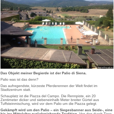
Das Objekt meiner Begierde ist der Palio di Siena.
Palio was ist das denn?
Das aufregendste, kürzeste Pferderennen der Welt findet im
Stadtzentrum statt.
Schauplatz ist die Piazza del Campo. Die Rennpiste, ein 20
Zentimeter dicker und siebeneinhalb Meter breiter Gürtel aus
Tuffsteinmischung, wird vor dem Palio um die Piazza gelegt.
Gekämpft wird um den Palio – ein Siegesbanner aus Seide-, eine
bis ins Mittelalter zurückreichende Tradition
. Von den durch Tiere