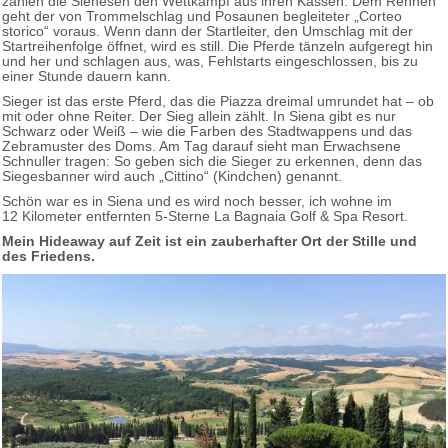
zahlen die Sienesen den Wettkampf aus ihren Kassen. Dem Rennen
geht der von Trommelschlag und Posaunen begleiteter „Corteo
storico“ voraus. Wenn dann der Startleiter, den Umschlag mit der
Startreihenfolge öffnet, wird es still. Die Pferde tänzeln aufgeregt hin
und her und schlagen aus, was, Fehlstarts eingeschlossen, bis zu
einer Stunde dauern kann.
Sieger ist das erste Pferd, das die Piazza dreimal umrundet hat – ob
mit oder ohne Reiter. Der Sieg allein zählt. In Siena gibt es nur
Schwarz oder Weiß – wie die Farben des Stadtwappens und das
Zebramuster des Doms. Am Tag darauf sieht man Erwachsene
Schnuller tragen: So geben sich die Sieger zu erkennen, denn das
Siegesbanner wird auch „Cittino“ (Kindchen) genannt.
Schön war es in Siena und es wird noch besser, ich wohne im
12 Kilometer entfernten 5-Sterne La Bagnaia Golf & Spa Resort.
Mein Hideaway auf Zeit ist ein zauberhafter Ort der Stille und
des Friedens.