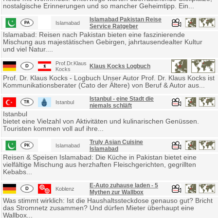
nostalgische Erinnerungen und so mancher Geheimtipp. Ein...
Islamabad Pakistan Reise
Islamabad
Service Ratgeber
Islamabad: Reisen nach Pakistan bieten eine faszinierende
Mischung aus majestätischen Gebirgen, jahrtausendealter Kultur
und viel Natur....
Prof.Dr.Klaus
Klaus Kocks Logbuch
Kocks
Prof. Dr. Klaus Kocks - Logbuch Unser Autor Prof. Dr. Klaus Kocks ist
Kommunikationsberater (Cato der Ältere) von Beruf & Autor aus...
Istanbul - eine Stadt die
Istanbul
niemals schläft
Istanbul
bietet eine Vielzahl von Aktivitäten und kulinarischen Genüssen.
Touristen kommen voll auf ihre...
Truly Asian Cuisine
Islamabad
Islamabad
Reisen & Speisen Islamabad: Die Küche in Pakistan bietet eine
vielfältige Mischung aus herzhaften Fleischgerichten, gegrillten
Kebabs...
E-Auto zuhause laden - 5
Koblenz
Mythen zur Wallbox
Was stimmt wirklich: Ist die Haushaltssteckdose genauso gut? Bricht
das Stromnetz zusammen? Und dürfen Mieter überhaupt eine
Wallbox...