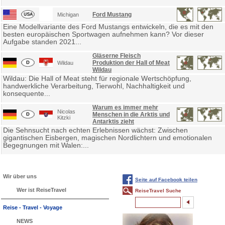
Ford Mustang
Michigan
Eine Modellvariante des Ford Mustangs entwickeln, die es mit den
besten europäischen Sportwagen aufnehmen kann? Vor dieser
Aufgabe standen 2021...
Gläserne Fleisch
Produktion der Hall of Meat
Wildau
Wildau
Wildau: Die Hall of Meat steht für regionale Wertschöpfung,
handwerkliche Verarbeitung, Tierwohl, Nachhaltigkeit und
konsequente...
Warum es immer mehr
Nicolas
Menschen in die Arktis und
Kitzki
Antarktis zieht
Die Sehnsucht nach echten Erlebnissen wächst: Zwischen
gigantischen Eisbergen, magischen Nordlichtern und emotionalen
Begegnungen mit Walen:...
Wir über uns
Seite auf Facebook teilen
Wer ist ReiseTravel
ReiseTravel Suche
Reise - Travel - Voyage
NEWS