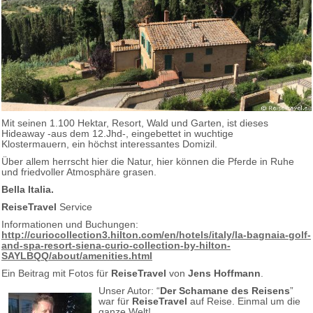
Mit seinen 1.100 Hektar, Resort, Wald und Garten, ist dieses
Hideaway -aus dem 12.Jhd-, eingebettet in wuchtige
Klostermauern, ein höchst interessantes Domizil.
Über allem herrscht hier die Natur, hier können die Pferde in Ruhe
und friedvoller Atmosphäre grasen.
Bella Italia.
ReiseTravel
Service
Informationen und Buchungen:
http://curiocollection3.hilton.com/en/hotels/italy/la-bagnaia-golf-
and-spa-resort-siena-curio-collection-by-hilton-
SAYLBQQ/about/amenities.html
Ein Beitrag mit Fotos für
ReiseTravel
von
Jens Hoffmann
.
Unser Autor: “
Der Schamane des Reisens
”
war für
ReiseTravel
auf Reise. Einmal um die
ganze Welt!