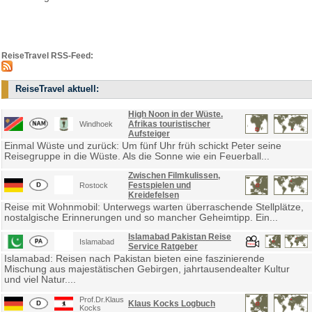
ReiseTravel RSS-Feed:
ReiseTravel aktuell:
High Noon in der Wüste.
Afrikas touristischer
Windhoek
Aufsteiger
Einmal Wüste und zurück: Um fünf Uhr früh schickt Peter seine
Reisegruppe in die Wüste. Als die Sonne wie ein Feuerball...
Zwischen Filmkulissen,
Festspielen und
Rostock
Kreidefelsen
Reise mit Wohnmobil: Unterwegs warten überraschende Stellplätze,
nostalgische Erinnerungen und so mancher Geheimtipp. Ein...
Islamabad Pakistan Reise
Islamabad
Service Ratgeber
Islamabad: Reisen nach Pakistan bieten eine faszinierende
Mischung aus majestätischen Gebirgen, jahrtausendealter Kultur
und viel Natur....
Prof.Dr.Klaus
Klaus Kocks Logbuch
Kocks