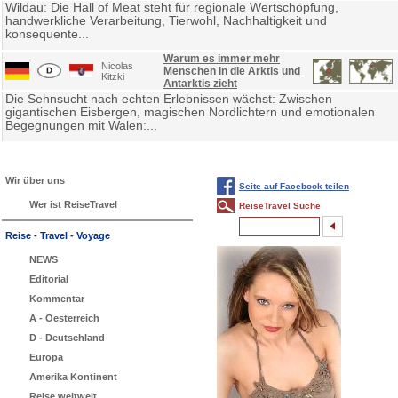
Wildau: Die Hall of Meat steht für regionale Wertschöpfung,
handwerkliche Verarbeitung, Tierwohl, Nachhaltigkeit und
konsequente...
Warum es immer mehr
Nicolas
Menschen in die Arktis und
Kitzki
Antarktis zieht
Die Sehnsucht nach echten Erlebnissen wächst: Zwischen
gigantischen Eisbergen, magischen Nordlichtern und emotionalen
Begegnungen mit Walen:...
Wir über uns
Seite auf Facebook teilen
Wer ist ReiseTravel
ReiseTravel Suche
Reise - Travel - Voyage
NEWS
Editorial
Kommentar
A - Oesterreich
D - Deutschland
Europa
Amerika Kontinent
Reise weltweit