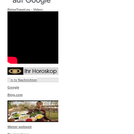
ReiseTravel.eu - Video:
n-tv Nachrichten
Google
Bing.com
Wetter weltweit