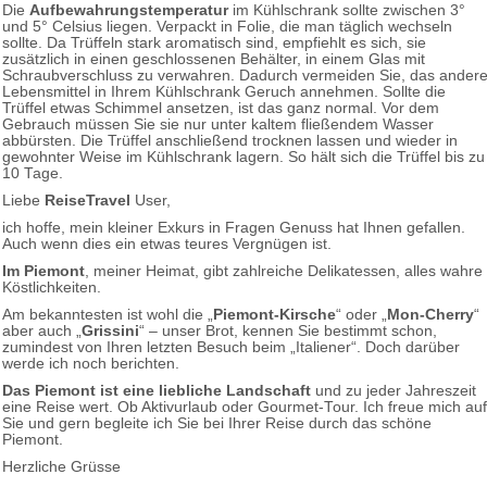
Die
Aufbewahrungstemperatur
im Kühlschrank sollte zwischen 3°
und 5° Celsius liegen. Verpackt in Folie, die man täglich wechseln
sollte. Da Trüffeln stark aromatisch sind, empfiehlt es sich, sie
zusätzlich in einen geschlossenen Behälter, in einem Glas mit
Schraubverschluss zu verwahren. Dadurch vermeiden Sie, das ander
Lebensmittel in Ihrem Kühlschrank Geruch annehmen. Sollte die
Trüffel etwas Schimmel ansetzen, ist das ganz normal. Vor dem
Gebrauch müssen Sie sie nur unter kaltem fließendem Wasser
abbürsten. Die Trüffel anschließend trocknen lassen und wieder in
gewohnter Weise im Kühlschrank lagern. So hält sich die Trüffel bis zu
10 Tage.
Liebe
ReiseTravel
User,
ich hoffe, mein kleiner Exkurs in Fragen Genuss hat Ihnen gefallen.
Auch wenn dies ein etwas teures Vergnügen ist.
Im Piemont
, meiner Heimat, gibt zahlreiche Delikatessen, alles wahre
Köstlichkeiten.
Am bekanntesten ist wohl die „
Piemont-Kirsche
“ oder
„
Mon-Cherry
“
aber auch
„
Grissini
“ – unser Brot, kennen Sie bestimmt schon,
zumindest von Ihren letzten Besuch beim „Italiener“. Doch darüber
werde ich noch berichten.
Das Piemont ist eine liebliche Landschaft
und zu jeder Jahreszeit
eine Reise wert. Ob Aktivurlaub oder Gourmet-Tour. Ich freue mich auf
Sie und gern begleite ich Sie bei Ihrer Reise durch das schöne
Piemont.
Herzliche Grüsse