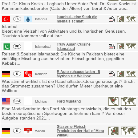
Prof. Dr. Klaus Kocks - Logbuch Unser Autor Prof. Dr. Klaus Kocks ist
Kommunikationsberater (Cato der Ältere) von Beruf & Autor aus...
Istanbul - eine Stadt die
Istanbul
niemals schläft
Istanbul
bietet eine Vielzahl von Aktivitäten und kulinarischen Genüssen.
Touristen kommen voll auf ihre...
Truly Asian Cuisine
Islamabad
Islamabad
Reisen & Speisen Islamabad: Die Küche in Pakistan bietet eine
vielfältige Mischung aus herzhaften Fleischgerichten, gegrillten
Kebabs...
E-Auto zuhause laden - 5
Koblenz
Mythen zur Wallbox
Was stimmt wirklich: Ist die Haushaltssteckdose genauso gut? Bricht
das Stromnetz zusammen? Und dürfen Mieter überhaupt eine
Wallbox...
Ford Mustang
Michigan
Eine Modellvariante des Ford Mustangs entwickeln, die es mit den
besten europäischen Sportwagen aufnehmen kann? Vor dieser
Aufgabe standen 2021...
Gläserne Fleisch
Produktion der Hall of Meat
Wildau
Wildau