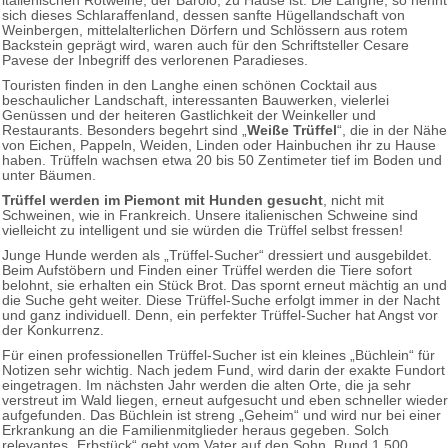
italienischen Rotweine, der Barolo, zu Hause ist. Die Langhe, so nennt
sich dieses Schlaraffenland, dessen sanfte Hügellandschaft von
Weinbergen, mittelalterlichen Dörfern und Schlössern aus rotem
Backstein geprägt wird, waren auch für den Schriftsteller Cesare
Pavese der Inbegriff des verlorenen Paradieses.
Touristen finden in den Langhe einen schönen Cocktail aus
beschaulicher Landschaft, interessanten Bauwerken, vielerlei
Genüssen und der heiteren Gastlichkeit der Weinkeller und
Restaurants. Besonders begehrt sind „
Weiße Trüffel
“, die in der Nähe
von Eichen, Pappeln, Weiden, Linden oder Hainbuchen ihr zu Hause
haben. Trüffeln wachsen etwa 20 bis 50 Zentimeter tief im Boden und
unter Bäumen.
Trüffel werden im Piemont mit Hunden gesucht
, nicht mit
Schweinen, wie in Frankreich. Unsere italienischen Schweine sind
vielleicht zu intelligent und sie würden die Trüffel selbst fressen!
Junge Hunde werden als „Trüffel-Sucher“ dressiert und ausgebildet.
Beim Aufstöbern und Finden einer Trüffel werden die Tiere sofort
belohnt, sie erhalten ein Stück Brot. Das spornt erneut mächtig an und
die Suche geht weiter. Diese Trüffel-Suche erfolgt immer in der Nacht
und ganz individuell. Denn, ein perfekter Trüffel-Sucher hat Angst vor
der Konkurrenz.
Für einen professionellen Trüffel-Sucher ist ein kleines „Büchlein“ für
Notizen sehr wichtig. Nach jedem Fund, wird darin der exakte Fundort
eingetragen. Im nächsten Jahr werden die alten Orte, die ja sehr
verstreut im Wald liegen, erneut aufgesucht und eben schneller wieder
aufgefunden. Das Büchlein ist streng „Geheim“ und wird nur bei einer
Erkrankung an die Familienmitglieder heraus gegeben. Solch
relevantes „Erbstück“ geht vom Vater auf den Sohn. Rund 1 500