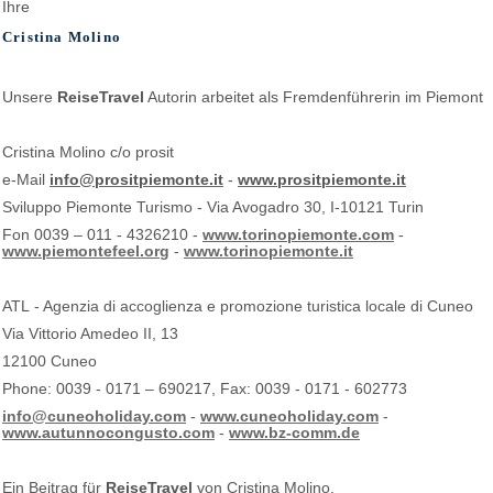
I
hre
Cristina Molino
Unsere
ReiseTravel
Autorin arbeitet als Fremdenführerin im Piemont
Cristina Molino c/o prosit
e-Mail
info@prositpiemonte.it
-
www.prositpiemonte.it
Sviluppo Piemonte Turismo - V
ia Avogadro 30, I-10121 Turin
Fon 0039 – 011 - 4326210 -
www.torinopiemonte.com
-
www.piemontefeel.org
-
www.torinopiemonte.it
ATL - Agenzia di accoglienza e promozione turistica locale di Cuneo
Via Vittorio Amedeo II, 13
12100 Cuneo
Phone: 0039 - 0171 – 690217, Fax: 0039 - 0171 - 602773
info@cuneoholiday.com
-
www.cuneoholiday.com
-
www.autunnocongusto.com
-
www.bz-comm.de
Ein Beitrag für
ReiseTravel
von
Cristina Molino
.