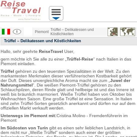
Trüffel – Delikatessen und
Piemont
Köstlichkeiten
Trüffel – Delikatessen und Köstlichkeiten
Hallo, sehr geehrte
ReiseTravel
User,
gern möchte ich Sie alle zu einer „
Trüffel-Reise
“ nach Italien in das
Piemont einladen.
Trüffel
gehören zu den teuersten Spezialitäten in der Welt. Zu den
markantesten Merkmalen dieser verführerischen Kostbarkeit gehört
der Duft. Dieses unvergleichliche Aroma macht sie zum „
Juwel der
Nahrungsmittel
“. Die weißen Piemont-Trüffel gehören zu den
Schlauchpilzen, deren Rinde glatt und hellbeige ist und das Innere ist
weiß bis bräunlich marmoriert. Weiße Trüffel haben von Oktober bis
Weihnachten Saison. Eine große Trüffel ist eine Sensation. In Italien
sind zehn Trüffel-Sorten gesetzlich anerkannt und dürfen nur auf dem
offiziellen Markt verkauft werden.
Unterwegs im Piemont mit:
Cristina Molino - Fremdenführerin im
Piemont
Im Südosten von Turin
gibt es einen sehr lieblichen Landstrich, in
dem nicht nur „Weiße Trüffel“ sondern auch einer der größten