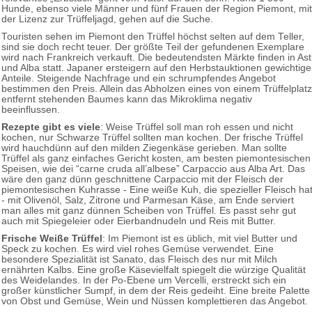
Hunde, ebenso viele Männer und fünf Frauen der Region Piemont, mit
der Lizenz zur Trüffeljagd, gehen auf die Suche.
Touristen sehen im Piemont den Trüffel höchst selten auf dem Teller,
sind sie doch recht teuer. Der größte Teil der gefundenen Exemplare
wird nach Frankreich verkauft. Die bedeutendsten Märkte finden in Ast
und Alba statt. Japaner ersteigern auf den Herbstauktionen gewichtige
Anteile. Steigende Nachfrage und ein schrumpfendes Angebot
bestimmen den Preis. Allein das Abholzen eines von einem Trüffelplatz
entfernt stehenden Baumes kann das Mikroklima negativ
beeinflussen.
Rezepte gibt es viele
: Weise Trüffel soll man roh essen und nicht
kochen, nur Schwarze Trüffel sollten man kochen. Der frische Trüffel
wird hauchdünn auf den milden Ziegenkäse gerieben. Man sollte
Trüffel als ganz einfaches Gericht kosten, am besten piemontesischen
Speisen, wie dei “carne cruda all’albese” Carpaccio aus Alba Art. Das
wäre den ganz dünn geschnittene Carpaccio mit der Fleisch der
piemontesischen Kuhrasse - Eine weiße Kuh, die spezieller Fleisch ha
- mit Olivenöl, Salz, Zitrone und Parmesan Käse, am Ende serviert
man alles mit ganz dünnen Scheiben von Trüffel. Es passt sehr gut
auch mit Spiegeleier oder Eierbandnudeln und Reis mit Butter.
Frische Weiße Trüffel
: Im Piemont ist es üblich, mit viel Butter und
Speck zu kochen. Es wird viel rohes Gemüse verwendet. Eine
besondere Spezialität ist Sanato, das Fleisch des nur mit Milch
ernährten Kalbs. Eine große Käsevielfalt spiegelt die würzige Qualität
des Weidelandes. In der Po-Ebene um Vercelli, erstreckt sich ein
großer künstlicher Sumpf, in dem der Reis gedeiht. Eine breite Palette
von Obst und Gemüse, Wein und Nüssen komplettieren das Angebot.