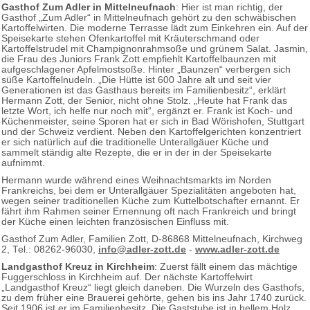
Gasthof Zum Adler in Mittelneufnach
: Hier ist man richtig, der
Gasthof „Zum Adler“ in Mittelneufnach gehört zu den schwäbischen
Kartoffelwirten. Die moderne Terrasse lädt zum Einkehren ein. Auf der
Speisekarte stehen Ofenkartoffel mit Kräuterschmand oder
Kartoffelstrudel mit Champignonrahmsoße und grünem Salat. Jasmin,
die Frau des Juniors Frank Zott empfiehlt Kartoffelbaunzen mit
aufgeschlagener Apfelmostsoße. Hinter „Baunzen“ verbergen sich
süße Kartoffelnudeln. „Die Hütte ist 600 Jahre alt und seit vier
Generationen ist das Gasthaus bereits im Familienbesitz“, erklärt
Hermann Zott, der Senior, nicht ohne Stolz. „Heute hat Frank das
letzte Wort, ich helfe nur noch mit“, ergänzt er. Frank ist Koch- und
Küchenmeister, seine Sporen hat er sich in Bad Wörishofen, Stuttgart
und der Schweiz verdient. Neben den Kartoffelgerichten konzentriert
er sich natürlich auf die traditionelle Unterallgäuer Küche und
sammelt ständig alte Rezepte, die er in der in der Speisekarte
aufnimmt.
Hermann wurde während eines Weihnachtsmarkts im Norden
Frankreichs, bei dem er Unterallgäuer Spezialitäten angeboten hat,
wegen seiner traditionellen Küche zum Kuttelbotschafter ernannt. Er
fährt ihm Rahmen seiner Ernennung oft nach Frankreich und bringt
der Küche einen leichten französischen Einfluss mit.
Gasthof Zum Adler, Familien Zott, D-86868 Mittelneufnach, Kirchweg
2, Tel.: 08262-96030,
info@adler-zott.de
-
www.adler-zott.de
Landgasthof Kreuz in Kirchheim
: Zuerst fällt einem das mächtige
Fuggerschloss in Kirchheim auf. Der nächste Kartoffelwirt
„Landgasthof Kreuz“ liegt gleich daneben. Die Wurzeln des Gasthofs,
zu dem früher eine Brauerei gehörte, gehen bis ins Jahr 1740 zurück.
Seit 1906 ist er im Familienbesitz. Die Gaststube ist in hellem Holz