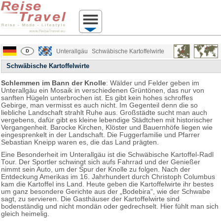
Unterallgäu
Schwäbische Kartoffelwirte
Schwäbische Kartoffelwirte
Schlemmen im Bann der Knolle
: Wälder und Felder geben im
Unterallgäu ein Mosaik in verschiedenen Grüntönen, das nur von
sanften Hügeln unterbrochen ist. Es gibt kein hohes schroffes
Gebirge, man vermisst es auch nicht. Im Gegenteil denn die so
liebliche Landschaft strahlt Ruhe aus. Großstädte sucht man auch
vergebens, dafür gibt es kleine lebendige Städtchen mit historischer
Vergangenheit. Barocke Kirchen, Klöster und Bauernhöfe liegen wie
eingesprenkelt in der Landschaft. Die Fuggerfamilie und Pfarrer
Sebastian Kneipp waren es, die das Land prägten.
Eine Besonderheit im Unterallgäu ist die Schwäbische Kartoffel-Radl
Tour. Der Sportler schwingt sich aufs Fahrrad und der Genießer
nimmt sein Auto, um der Spur der Knolle zu folgen. Nach der
Entdeckung Amerikas im 16. Jahrhundert durch Christoph Columbus
kam die Kartoffel ins Land. Heute geben die Kartoffelwirte ihr bestes
um ganz besondere Gerichte aus der „Bodebira“, wie der Schwabe
sagt, zu servieren. Die Gasthäuser der Kartoffelwirte sind
bodenständig und nicht mondän oder gedrechselt. Hier fühlt man sich
gleich heimelig.