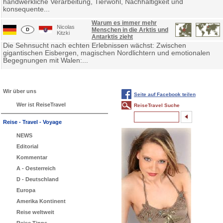
handwerkliche Verarbeitung, Tierwohl, Nachhaltigkeit und
konsequente...
Warum es immer mehr
Nicolas
Menschen in die Arktis und
Kitzki
Antarktis zieht
Die Sehnsucht nach echten Erlebnissen wächst: Zwischen
gigantischen Eisbergen, magischen Nordlichtern und emotionalen
Begegnungen mit Walen:...
Wir über uns
Seite auf Facebook teilen
Wer ist ReiseTravel
ReiseTravel Suche
Reise - Travel - Voyage
NEWS
Editorial
Kommentar
A - Oesterreich
D - Deutschland
Europa
Amerika Kontinent
Reise weltweit