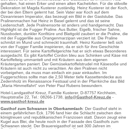
gehalten, hat einen Erker und einen alten Kachelofen. Für die stilvolle
Dekoration ist Magda Kusterer zuständig. Heinz Kusterer ist der Koch,
der bei den Eltern gelernt hat. Sein Vater war Koch auf dem
Ozeanriesen Imperator, das bezeugt ein Bild in der Gaststube. Das
Pralinenmachen hat Heinz in Basel gelernt und das ist seine
Leidenschaft. Jede Pralinensorte ist anders und handgemacht. Das
Highlight ist die Fugger Praline. Aus Butter, Eigelb, frischer Sahne,
Nussboden, dunkler Konfitüre und Blattgold zaubert er die Praline, die
mit der Fuggerlilie aus Orangenmarzipan verziert ist. Die Praline
schmilzt im Mund und schmeckt traumhaft. Heinz Kusterer ließ sich
von der Fugger Familie inspirieren, da er sich für ihre Geschichte
interessiert. Für seine Kartoffelgerichte hat er sich etwas Besonderes
ausgedacht. Es gibt Kartoffel Cordon bleu aus Schinken und Käse mit
Kartoffelteig ummantelt und mit Kräutern aus dem eigenen
Kräutergarten paniert. Der Gemüsekartoffelstrudel mit Käsesoße und
Kräutern ist auch nicht zu verachten. An den Pralinen nicht
vorbeigehen, da muss man einfach ein paar einkaufen. Im
Fuggerschloss sollte man die 2,50 Meter tiefe Kassettendecke aus
Zedernholz im Renaissance Festsaal und in der Pfarrkirche das Bild
„Maria Himmelfahrt“ von Peter Paul Rubens bewundern.
Hotel-Landgasthof Kreuz, Familie Kusterer, D-87757 Kirchheim,
Hauptstraße 22, Tel.: 08266-1738,
info@Gasthof-Kreuz.de
-
www.gasthof-kreuz.de
Gasthof zum Schwanen in Oberkammlach
: Der Gasthof steht in
einem gefährlichen Eck. 1796 fand hier die Schlacht zwischen den
königtreuen und republikanischen Franzosen statt. Davon zeugt eine
Kugel aus Blei, die heute noch in der Fassade des Gasthofs zum
Schwanen steckt. Der Brauereigasthof ist seit 300 Jahren im