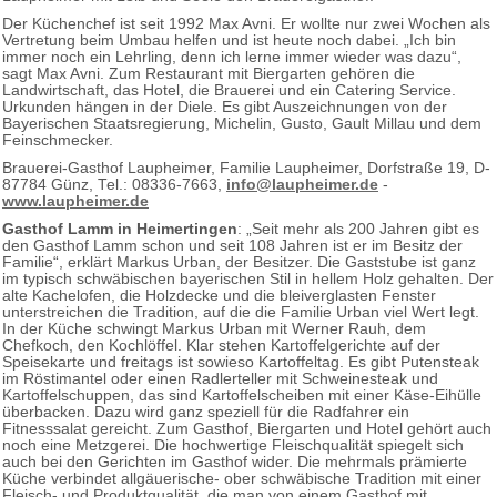
Der Küchenchef ist seit 1992 Max Avni. Er wollte nur zwei Wochen als
Vertretung beim Umbau helfen und ist heute noch dabei. „Ich bin
immer noch ein Lehrling, denn ich lerne immer wieder was dazu“,
sagt Max Avni. Zum Restaurant mit Biergarten gehören die
Landwirtschaft, das Hotel, die Brauerei und ein Catering Service.
Urkunden hängen in der Diele. Es gibt Auszeichnungen von der
Bayerischen Staatsregierung, Michelin, Gusto, Gault Millau und dem
Feinschmecker.
Brauerei-Gasthof Laupheimer, Familie Laupheimer, Dorfstraße 19, D-
87784 Günz, Tel.: 08336-7663,
info@laupheimer.de
-
www.laupheimer.de
Gasthof Lamm in Heimertingen
: „Seit mehr als 200 Jahren gibt es
den Gasthof Lamm schon und seit 108 Jahren ist er im Besitz der
Familie“, erklärt Markus Urban, der Besitzer. Die Gaststube ist ganz
im typisch schwäbischen bayerischen Stil in hellem Holz gehalten. Der
alte Kachelofen, die Holzdecke und die bleiverglasten Fenster
unterstreichen die Tradition, auf die die Familie Urban viel Wert legt.
In der Küche schwingt Markus Urban mit Werner Rauh, dem
Chefkoch, den Kochlöffel. Klar stehen Kartoffelgerichte auf der
Speisekarte und freitags ist sowieso Kartoffeltag. Es gibt Putensteak
im Röstimantel oder einen Radlerteller mit Schweinesteak und
Kartoffelschuppen, das sind Kartoffelscheiben mit einer Käse-Eihülle
überbacken. Dazu wird ganz speziell für die Radfahrer ein
Fitnesssalat gereicht. Zum Gasthof, Biergarten und Hotel gehört auch
noch eine Metzgerei. Die hochwertige Fleischqualität spiegelt sich
auch bei den Gerichten im Gasthof wider. Die mehrmals prämierte
Küche verbindet allgäuerische- ober schwäbische Tradition mit einer
Fleisch- und Produktqualität, die man von einem Gasthof mit