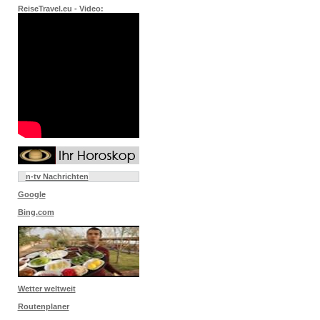
ReiseTravel.eu - Video:
n-tv Nachrichten
Google
Bing.com
Wetter weltweit
Routenplaner