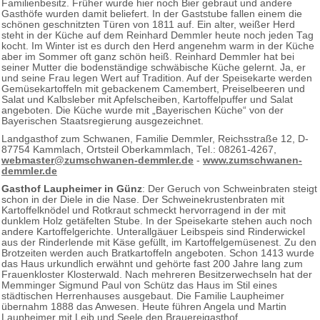
Familienbesitz. Früher wurde hier noch Bier gebraut und andere
Gasthöfe wurden damit beliefert. In der Gaststube fallen einem die
schönen geschnitzten Türen von 1811 auf. Ein alter, weißer Herd
steht in der Küche auf dem Reinhard Demmler heute noch jeden Tag
kocht. Im Winter ist es durch den Herd angenehm warm in der Küche
aber im Sommer oft ganz schön heiß. Reinhard Demmler hat bei
seiner Mutter die bodenständige schwäbische Küche gelernt. Ja, er
und seine Frau legen Wert auf Tradition. Auf der Speisekarte werden
Gemüsekartoffeln mit gebackenem Camembert, Preiselbeeren und
Salat und Kalbsleber mit Apfelscheiben, Kartoffelpuffer und Salat
angeboten. Die Küche wurde mit „Bayerischen Küche“ von der
Bayerischen Staatsregierung ausgezeichnet.
Landgasthof zum Schwanen, Familie Demmler, Reichsstraße 12, D-
87754 Kammlach, Ortsteil Oberkammlach, Tel.: 08261-4267,
webmaster@zumschwanen-demmler.de
-
www.zumschwanen-
demmler.de
Gasthof Laupheimer in Günz
: Der Geruch von Schweinbraten steigt
schon in der Diele in die Nase. Der Schweinekrustenbraten mit
Kartoffelknödel und Rotkraut schmeckt hervorragend in der mit
dunklem Holz getäfelten Stube. In der Speisekarte stehen auch noch
andere Kartoffelgerichte. Unterallgäuer Leibspeis sind Rinderwickel
aus der Rinderlende mit Käse gefüllt, im Kartoffelgemüsenest. Zu den
Brotzeiten werden auch Bratkartoffeln angeboten. Schon 1413 wurde
das Haus urkundlich erwähnt und gehörte fast 200 Jahre lang zum
Frauenkloster Klosterwald. Nach mehreren Besitzerwechseln hat der
Memminger Sigmund Paul von Schütz das Haus im Stil eines
städtischen Herrenhauses ausgebaut. Die Familie Laupheimer
übernahm 1888 das Anwesen. Heute führen Angela und Martin
Laupheimer mit Leib und Seele den Brauereigasthof.