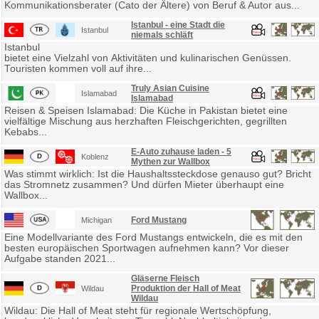
Kommunikationsberater (Cato der Ältere) von Beruf & Autor aus...
Istanbul - eine Stadt die
Istanbul
niemals schläft
Istanbul
bietet eine Vielzahl von Aktivitäten und kulinarischen Genüssen.
Touristen kommen voll auf ihre...
Truly Asian Cuisine
Islamabad
Islamabad
Reisen & Speisen Islamabad: Die Küche in Pakistan bietet eine
vielfältige Mischung aus herzhaften Fleischgerichten, gegrillten
Kebabs...
E-Auto zuhause laden - 5
Koblenz
Mythen zur Wallbox
Was stimmt wirklich: Ist die Haushaltssteckdose genauso gut? Bricht
das Stromnetz zusammen? Und dürfen Mieter überhaupt eine
Wallbox...
Ford Mustang
Michigan
Eine Modellvariante des Ford Mustangs entwickeln, die es mit den
besten europäischen Sportwagen aufnehmen kann? Vor dieser
Aufgabe standen 2021...
Gläserne Fleisch
Produktion der Hall of Meat
Wildau
Wildau
Wildau: Die Hall of Meat steht für regionale Wertschöpfung,