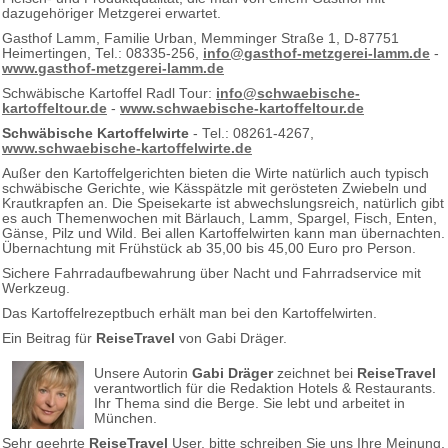
dazugehöriger Metzgerei erwartet.
Gasthof Lamm, Familie Urban, Memminger Straße 1, D-87751
Heimertingen, Tel.: 08335-256,
info@gasthof-metzgerei-lamm.de
-
www.gasthof-metzgerei-lamm.de
Schwäbische Kartoffel Radl Tour:
info@schwaebische-
kartoffeltour.de
-
www.schwaebische-kartoffeltour.de
Schwäbische Kartoffelwirte
- Tel.: 08261-4267,
www.schwaebische-kartoffelwirte.de
Außer den Kartoffelgerichten bieten die Wirte natürlich auch typisch
schwäbische Gerichte, wie Kässpätzle mit gerösteten Zwiebeln und
Krautkrapfen an. Die Speisekarte ist abwechslungsreich, natürlich gibt
es auch Themenwochen mit Bärlauch, Lamm, Spargel, Fisch, Enten,
Gänse, Pilz und Wild. Bei allen Kartoffelwirten kann man übernachten.
Übernachtung mit Frühstück ab 35,00 bis 45,00 Euro pro Person.
Sichere Fahrradaufbewahrung über Nacht und Fahrradservice mit
Werkzeug.
Das Kartoffelrezeptbuch erhält man bei den Kartoffelwirten.
Ein Beitrag für
ReiseTravel
von Gabi Dräger.
Unsere Autorin
Gabi Dräger
zeichnet bei
ReiseTravel
verantwortlich für die Redaktion Hotels & Restaurants.
Ihr Thema sind die Berge. Sie lebt und arbeitet in
München.
Sehr geehrte
ReiseTravel
User, bitte schreiben Sie uns Ihre Meinung,