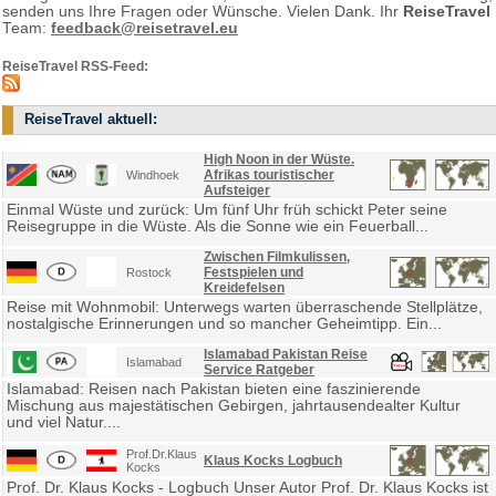
senden uns Ihre Fragen oder Wünsche. Vielen Dank. Ihr
ReiseTravel
Team:
feedback@reisetravel.eu
ReiseTravel RSS-Feed:
ReiseTravel aktuell:
High Noon in der Wüste.
Afrikas touristischer
Windhoek
Aufsteiger
Einmal Wüste und zurück: Um fünf Uhr früh schickt Peter seine
Reisegruppe in die Wüste. Als die Sonne wie ein Feuerball...
Zwischen Filmkulissen,
Festspielen und
Rostock
Kreidefelsen
Reise mit Wohnmobil: Unterwegs warten überraschende Stellplätze,
nostalgische Erinnerungen und so mancher Geheimtipp. Ein...
Islamabad Pakistan Reise
Islamabad
Service Ratgeber
Islamabad: Reisen nach Pakistan bieten eine faszinierende
Mischung aus majestätischen Gebirgen, jahrtausendealter Kultur
und viel Natur....
Prof.Dr.Klaus
Klaus Kocks Logbuch
Kocks
Prof. Dr. Klaus Kocks - Logbuch Unser Autor Prof. Dr. Klaus Kocks ist