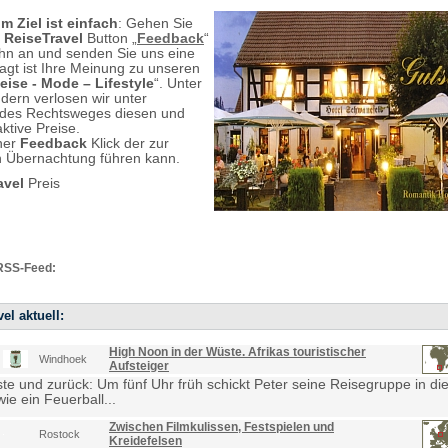
m Ziel ist einfach
: Gehen Sie
n
ReiseTravel
Button „
Feedback
“
 ihn an und senden Sie uns eine
ragt ist Ihre Meinung zu unseren
eise - Mode – Lifestyle
“. Unter
ndern verlosen wir unter
 des Rechtsweges diesen und
aktive Preise.
iner
Feedback
Klick der zur
n Übernachtung führen kann.
avel
Preis
RSS-Feed:
el aktuell:
High Noon in der Wüste. Afrikas touristischer
Windhoek
Aufsteiger
e und zurück: Um fünf Uhr früh schickt Peter seine Reisegruppe in die
ie ein Feuerball...
Zwischen Filmkulissen, Festspielen und
Rostock
Kreidefelsen