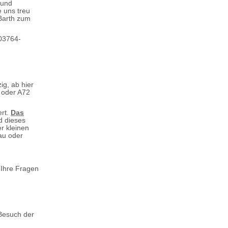
 und
 uns treu
 Barth zum
 03764-
ig, ab hier
 oder A72
ert.
Das
d dieses
r kleinen
au oder
 Ihre Fragen
 Besuch der