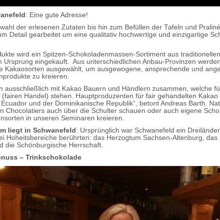
anefeld
: Eine gute Adresse!
wahl der erlesenen Zutaten bis hin zum Befüllen der Tafeln und Praliné
zum Detail gearbeitet um eine qualitativ hochwertige und einzigartige S
.
dukte wird ein Spitzen-Schokoladenmassen-Sortiment aus traditionelle
n Ursprung eingekauft. Aus unterschiedlichen Anbau-Provinzen werde
ge Kakaosorten ausgewählt, um ausgewogene, ansprechende und an
produkte zu kreieren.
en ausschließlich mit Kakao Bauern und Händlern zusammen, welche fü
“ (fairen Handel) stehen. Hauptproduzenten für fair gehandelten Kaka
Ecuador und der Dominikanische Republik“, betont Andreas Barth. Nat
 Chocolatiers auch über die Schulter schauen oder auch eigene Scho
ensorten in unseren Seminaren kreieren.
 liegt in Schwanefeld
: Ursprünglich war Schwanefeld ein Dreilände
ei Hoheitsbereiche berührten: das Herzogtum Sachsen-Altenburg, das 
 die Schönburgische Herrschaft.
nuss – Trinkschokolade