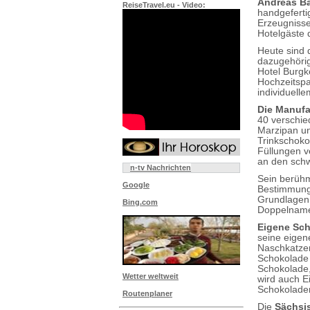
Andreas Ba
ReiseTravel.eu - Video:
handgeferti
Erzeugnisse
Hotelgäste 
Heute sind 
dazugehörig
Hotel Burgk
Hochzeitspa
individuelle
Die Manufa
40 verschie
Marzipan un
Trinkschoko
Füllungen v
an den schw
n-tv Nachrichten
Sein berüh
Google
Bestimmung 
Grundlagen 
Bing.com
Doppelnam
Eigene Sc
seine eigen
Naschkatzen
Schokolade 
Schokolade
Wetter weltweit
wird auch Ei
Schokolade
Routenplaner
Die
Sächsi