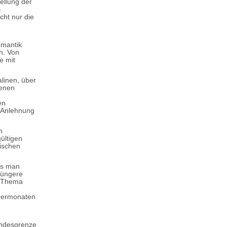
ellung der
-
cht nur die
omantik
h. Von
e mit
linen, über
senen
en
 Anlehnung
n
ültigen
ischen
ass man
jüngere
m Thema
mmermonaten
andesgrenze