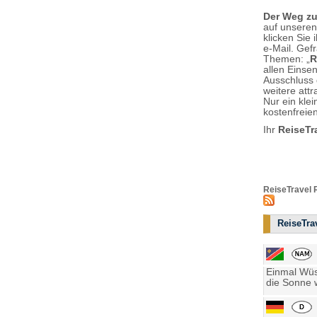
Der Weg zu
auf unsere
klicken Sie
e-Mail. Gef
Themen: „
R
allen Einse
Ausschluss
weitere attr
Nur ein kle
kostenfreie
Ihr
ReiseTr
ReiseTravel 
ReiseTrav
Einmal Wüst
die Sonne w