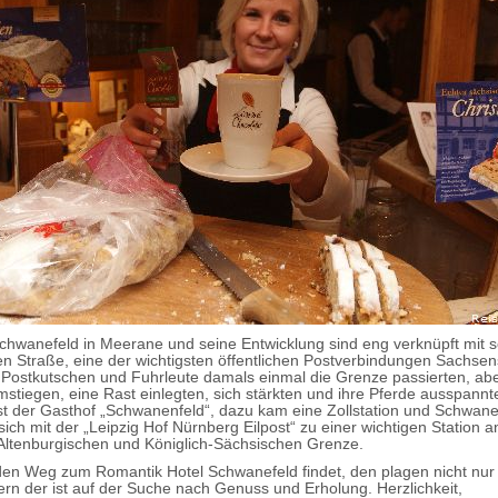
chwanefeld in Meerane und seine Entwicklung sind eng verknüpft mit 
n Straße, eine der wichtigsten öffentlichen Postverbindungen Sachsens
 Postkutschen und Fuhrleute damals einmal die Grenze passierten, ab
stiegen, eine Rast einlegten, sich stärkten und ihre Pferde ausspannt
st der Gasthof „Schwanenfeld“, dazu kam eine Zollstation und Schwane
sich mit der „Leipzig Hof Nürnberg Eilpost“ zu einer wichtigen Station a
Altenburgischen und Königlich-Sächsischen Grenze.
en Weg zum Romantik Hotel Schwanefeld findet, den plagen nicht nu
ern der ist auf der Suche nach Genuss und Erholung. Herzlichkeit,