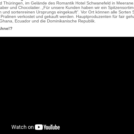
d Thüringen, im Gelände des Romantik Hotel Schwanefeld in Meerane
nhaber und Chocolatier. „Für unsere Kunden haben wir ein Spitzensorti
len und sortenreinen Ursprungs eingekauft“. Vor Ort können alle Sorten
 Pralinen verkostet und gekauft werden. Hauptproduzenten für fair geh
Ghana, Ecuador und die Dominikanische Republik.
Sahne!?