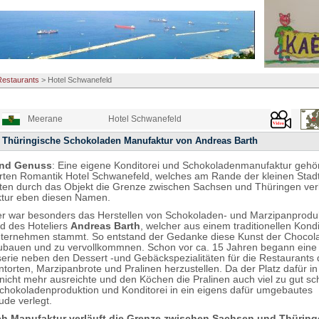
Restaurants
>
Hotel Schwanefeld
Meerane
Hotel Schwanefeld
 Thüringische Schokoladen Manufaktur von Andreas Barth
und Genuss
: Eine eigene Konditorei und Schokoladenmanufaktur gehö
hrten Romantik Hotel Schwanefeld, welches am Rande der kleinen Sta
itten durch das Objekt die Grenze zwischen Sachsen und Thüringen verlä
ktur eben diesen Namen.
r war besonders das Herstellen von Schokoladen- und Marzipanprodu
d des Hoteliers
Andreas Barth
, welcher aus einem traditionellen Kond
ternehmen stammt. So entstand der Gedanke diese Kunst der Chocola
ubauen und zu vervollkommnen. Schon vor ca. 15 Jahren begann eine 
sserie neben den Dessert -und Gebäckspezialitäten für die Restaurants 
torten, Marzipanbrote und Pralinen herzustellen. Da der Platz dafür in
nicht mehr ausreichte und den Köchen die Pralinen auch viel zu gut s
chokoladenproduktion und Konditorei in ein eigens dafür umgebautes
de verlegt.
ch Manufaktur verläuft die Grenze zwischen Sachsen und Thürin