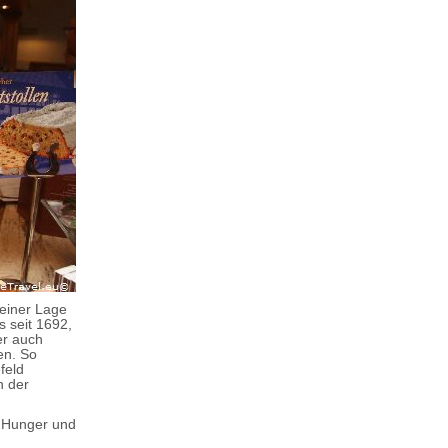
seiner Lage
 seit 1692,
er auch
en. So
feld
n der
r Hunger und