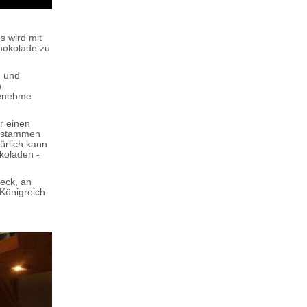
s wird mit
chokolade zu
n und
n
genehme
r einen
o stammen
ürlich kann
koladen -
reck, an
Königreich