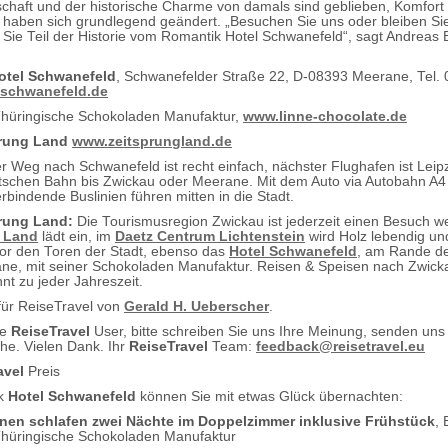
chaft und der historische Charme von damals sind geblieben, Komfort
 haben sich grundlegend geändert. „Besuchen Sie uns oder bleiben Sie
Sie Teil der Historie vom Romantik Hotel Schwanefeld“, sagt Andreas
otel Schwanefeld
, Schwanefelder Straße 22, D-08393 Meerane, Tel.
schwanefeld.de
Thüringische Schokoladen Manufaktur,
www.linne-chocolate.de
prung Land
www.zeitsprungland.de
er Weg nach Schwanefeld ist recht einfach, nächster Flughafen ist Leipz
tschen Bahn bis Zwickau oder Meerane. Mit dem Auto via Autobahn A4
rbindende Buslinien führen mitten in die Stadt.
rung Land
:
Die Tourismusregion Zwickau ist jederzeit einen Besuch w
 Land
lädt ein, im
Daetz Centrum Lichtenstein
wird Holz lebendig un
 vor den Toren der Stadt, ebenso das
Hotel Schwanefeld
, am Rande de
ne, mit seiner Schokoladen Manufaktur. Reisen & Speisen nach Zwick
nt zu jeder Jahreszeit.
 für ReiseTravel von
Gerald H. Ueberscher
.
te
ReiseTravel
User, bitte schreiben Sie uns Ihre Meinung, senden uns
e. Vielen Dank. Ihr
ReiseTravel
Team:
feedback@reisetravel.eu
avel
Preis
ik
Hotel Schwanefeld
können Sie mit etwas Glück übernachten:
nen schlafen zwei Nächte im Doppelzimmer inklusive Frühstück
,
Thüringische Schokoladen Manufaktur