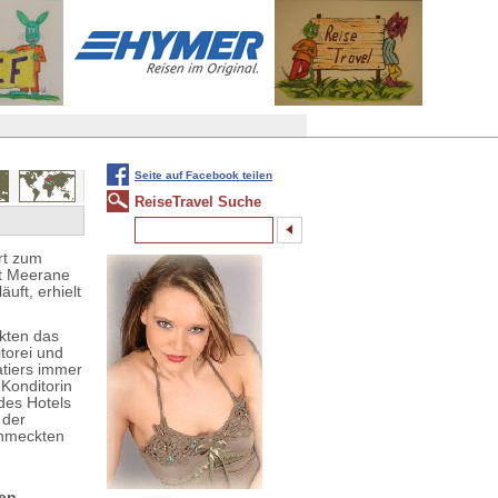
Seite auf Facebook teilen
ReiseTravel Suche
rt zum
dt Meerane
uft, erhielt
kten das
itorei und
tiers immer
Konditorin
des Hotels
 der
chmeckten
gen