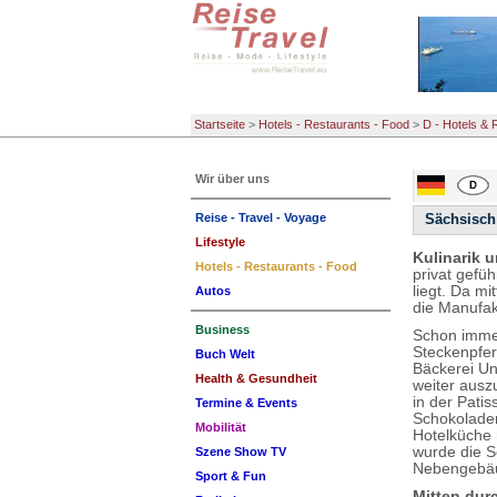
Startseite
>
Hotels - Restaurants - Food
>
D - Hotels & 
Wir über uns
Reise - Travel - Voyage
Sächsisch
Lifestyle
Kulinarik 
Hotels - Restaurants - Food
privat gefü
liegt. Da m
Autos
die Manufa
Business
Schon imme
Steckenpfer
Buch Welt
Bäckerei Un
Health & Gesundheit
weiter ausz
in der Pati
Termine & Events
Schokoladen
Mobilität
Hotelküche 
wurde die S
Szene Show TV
Nebengebäu
Sport & Fun
Mitten dur