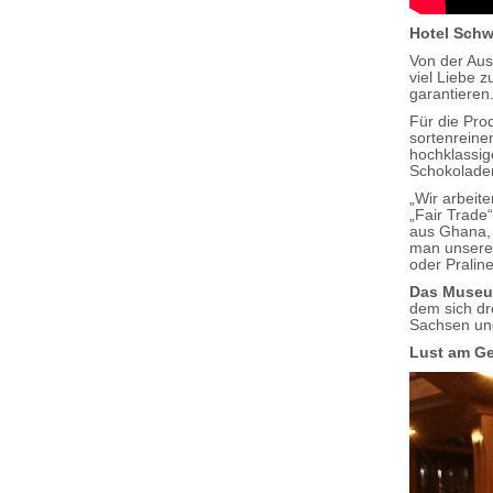
Hotel Schw
Von der Aus
viel Liebe 
garantieren
Für die Pro
sortenreine
hochklassi
Schokoladen
„Wir arbeit
„Fair Trade
aus Ghana, 
man unseren
oder Pralin
Das Museum
dem sich dr
Sachsen und
Lust am Ge