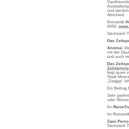
Gastfreunds
Ausstattung
und werden 
Abschied.
Romantik
H
4050,
www.
Sächsisch 
Das Zeits
Anreise
: D
mit der Deu
und auch ve
Das Zeitsp
Zeitsprung
liegt quasi
Stadt Meera
„Zwigge“ loh
Ein Beitrag
Sehr geehr
oder Wünsch
Ihr
ReiseTr
Im Romant
Zwei Perso
Sächsisch 