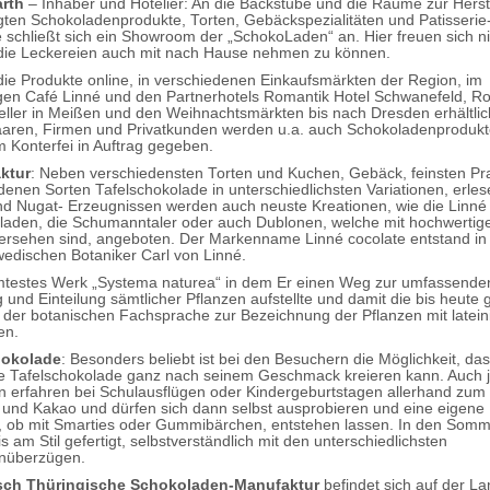
rth
– Inhaber und Hotelier: An die Backstube und die Räume zur Herst
gten Schokoladenprodukte, Torten, Gebäckspezialitäten und Patisserie
 schließt sich ein Showroom der „SchokoLaden“ an. Hier freuen sich ni
die Leckereien auch mit nach Hause nehmen zu können.
die Produkte online, in verschiedenen Einkaufsmärkten der Region, im
en Café Linné und den Partnerhotels Romantik Hotel Schwanefeld, R
eller in Meißen und den Weihnachtsmärkten bis nach Dresden erhältlic
aren, Firmen und Privatkunden werden u.a. auch Schokoladenprodukt
m Konterfei in Auftrag gegeben.
ktur
: Neben verschiedensten Torten und Kuchen, Gebäck, feinsten Pra
denen Sorten Tafelschokolade in unterschiedlichsten Variationen, erle
d Nugat- Erzeugnissen werden auch neuste Kreationen, wie die Linné
laden, die Schumanntaler oder auch Dublonen, welche mit hochwertig
ersehen sind, angeboten. Der Markenname Linné cocolate entstand in
edischen Botaniker Carl von Linné.
mtestes Werk „Systema naturea“ in dem Er einen Weg zur umfassende
und Einteilung sämtlicher Pflanzen aufstellte und damit die bis heute g
der botanischen Fachsprache zur Bezeichnung der Pflanzen mit latein
en.
hokolade
: Besonders beliebt ist bei den Besuchern die Möglichkeit, d
e Tafelschokolade ganz nach seinem Geschmack kreieren kann. Auch 
 erfahren bei Schulausflügen oder Kindergeburtstagen allerhand zu
und Kakao und dürfen sich dann selbst ausprobieren und eine eigene
, ob mit Smarties oder Gummibärchen, entstehen lassen. In den So
s am Stil gefertigt, selbstverständlich mit den unterschiedlichsten
nüberzügen.
sch Thüringische Schokoladen-Manufaktur
befindet sich auf der L