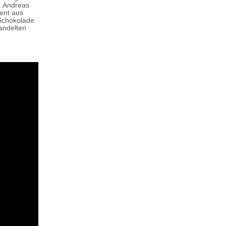
. Andreas
ment aus
 Schokolade
andelten