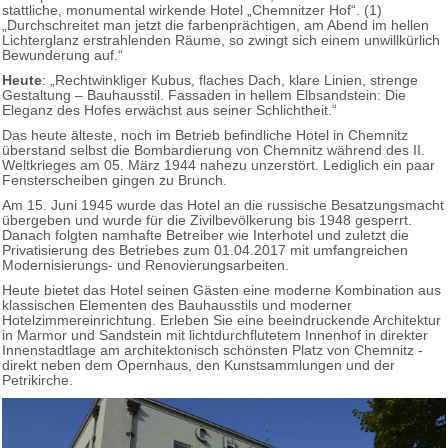
stattliche, monumental wirkende Hotel „Chemnitzer Hof“. (1)
„Durchschreitet man jetzt die farbenprächtigen, am Abend im hellen
Lichterglanz erstrahlenden Räume, so zwingt sich einem unwillkürlich
Bewunderung auf.“
Heute
: „Rechtwinkliger Kubus, flaches Dach, klare Linien, strenge
Gestaltung – Bauhausstil. Fassaden in hellem Elbsandstein: Die
Eleganz des Hofes erwächst aus seiner Schlichtheit.“
Das heute älteste, noch im Betrieb befindliche Hotel in Chemnitz
überstand selbst die Bombardierung von Chemnitz während des II.
Weltkrieges am 05. März 1944 nahezu unzerstört. Lediglich ein paar
Fensterscheiben gingen zu Brunch.
Am 15. Juni 1945 wurde das Hotel an die russische Besatzungsmacht
übergeben und wurde für die Zivilbevölkerung bis 1948 gesperrt.
Danach folgten namhafte Betreiber wie Interhotel und zuletzt die
Privatisierung des Betriebes zum 01.04.2017 mit umfangreichen
Modernisierungs- und Renovierungsarbeiten.
Heute bietet das Hotel seinen Gästen eine moderne Kombination aus
klassischen Elementen des Bauhausstils und moderner
Hotelzimmereinrichtung. Erleben Sie eine beeindruckende Architektur
in Marmor und Sandstein mit lichtdurchflutetem Innenhof in direkter
Innenstadtlage am architektonisch schönsten Platz von Chemnitz -
direkt neben dem Opernhaus, den Kunstsammlungen und der
Petrikirche.