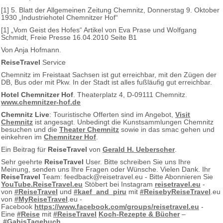
[1] 5. Blatt der Allgemeinen Zeitung Chemnitz, Donnerstag 9. Oktober
1930 „Industriehotel Chemnitzer Hof“
[1] „Vom Geist des Hofes“ Artikel von Eva Prase und Wolfgang
Schmidt, Freie Presse 16.04.2010 Seite B1
Von Anja Hofmann.
ReiseTravel
Service
Chemnitz im Freistaat Sachsen ist gut erreichbar, mit den Zügen der
DB, Bus oder mit Pkw. In der Stadt ist alles fußläufig gut erreichbar.
Hotel Chemnitzer Hof
. Theaterplatz 4, D-09111 Chemnitz.
www.chemnitzer-hof.de
Chemnitz Live
: Touristische Offerten sind im Angebot,
Visit
Chemnitz
ist angesagt. Unbedingt die Kunstsammlungen Chemnitz
besuchen und die
Theater Chemnitz
sowie in das smac gehen und
einkehren im
Chemnitzer Hof
.
Ein Beitrag für
ReiseTravel
von
Gerald H. Ueberscher
.
Sehr geehrte
ReiseTravel
User. Bitte schreiben Sie uns Ihre
Meinung, senden uns Ihre Fragen oder Wünsche. Vielen Dank. Ihr
ReiseTravel
Team: feedback@reisetravel.eu - Bitte Abonnieren Sie
YouTube.ReiseTravel.eu
Stöbert bei Instagram
reisetravel.eu
-
von
#ReiseTravel
und
#kaef_and_piru
mit
#ReisebyReiseTravel
.eu
von
#MyReiseTravel
.eu -
Facebook
https://www.facebook.com/groups/reisetravel.eu
-
Eine
#Reise
mit
#ReiseTravel
Koch-Rezepte & Bücher
–
#GabisTagebuch