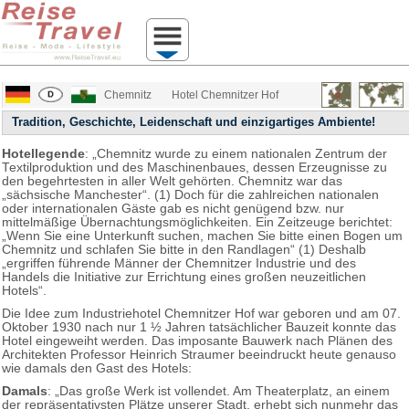
Chemnitz
Hotel Chemnitzer Hof
Tradition, Geschichte, Leidenschaft und einzigartiges Ambiente!
Hotellegende
: „Chemnitz wurde zu einem nationalen Zentrum der
Textilproduktion und des Maschinenbaues, dessen Erzeugnisse zu
den begehrtesten in aller Welt gehörten. Chemnitz war das
„sächsische Manchester“. (1) Doch für die zahlreichen nationalen
oder internationalen Gäste gab es nicht genügend bzw. nur
mittelmäßige Übernachtungsmöglichkeiten. Ein Zeitzeuge berichtet:
„Wenn Sie eine Unterkunft suchen, machen Sie bitte einen Bogen um
Chemnitz und schlafen Sie bitte in den Randlagen“ (1) Deshalb
„ergriffen führende Männer der Chemnitzer Industrie und des
Handels die Initiative zur Errichtung eines großen neuzeitlichen
Hotels“.
Die Idee zum Industriehotel Chemnitzer Hof war geboren und am 07.
Oktober 1930 nach nur 1 ½ Jahren tatsächlicher Bauzeit konnte das
Hotel eingeweiht werden. Das imposante Bauwerk nach Plänen des
Architekten Professor Heinrich Straumer beeindruckt heute genauso
wie damals den Gast des Hotels:
Damals
: „Das große Werk ist vollendet. Am Theaterplatz, an einem
der repräsentativsten Plätze unserer Stadt, erhebt sich nunmehr das