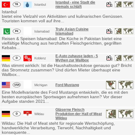
Istanbul - eine Stadt die
Istanbul
niemals schläft
Istanbul
bietet eine Vielzahl von Aktivitäten und kulinarischen Genüssen.
Touristen kommen voll auf ihre...
Truly Asian Cuisine
Islamabad
Islamabad
Reisen & Speisen Islamabad: Die Küche in Pakistan bietet eine
vielfältige Mischung aus herzhaften Fleischgerichten, gegrillten
Kebabs...
E-Auto zuhause laden - 5
Koblenz
Mythen zur Wallbox
Was stimmt wirklich: Ist die Haushaltssteckdose genauso gut? Bricht
das Stromnetz zusammen? Und dürfen Mieter überhaupt eine
Wallbox...
Ford Mustang
Michigan
Eine Modellvariante des Ford Mustangs entwickeln, die es mit den
besten europäischen Sportwagen aufnehmen kann? Vor dieser
Aufgabe standen 2021...
Gläserne Fleisch
Produktion der Hall of Meat
Wildau
Wildau
Wildau: Die Hall of Meat steht für regionale Wertschöpfung,
handwerkliche Verarbeitung, Tierwohl, Nachhaltigkeit und
konsequente...