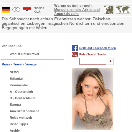
Warum es immer mehr
Nicolas
Menschen in die Arktis und
Kitzki
Antarktis zieht
Die Sehnsucht nach echten Erlebnissen wächst: Zwischen
gigantischen Eisbergen, magischen Nordlichtern und emotionalen
Begegnungen mit Walen:...
Wir über uns
Seite auf Facebook teilen
Wer ist ReiseTravel
ReiseTravel Suche
Reise - Travel - Voyage
NEWS
Editorial
Kommentar
A - Oesterreich
D - Deutschland
Europa
Amerika Kontinent
Reise weltweit
Reise Tipps
Archiv