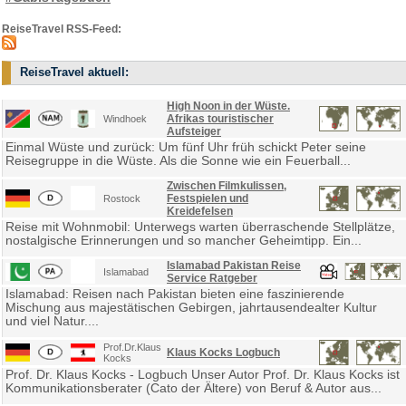
ReiseTravel RSS-Feed:
ReiseTravel aktuell:
High Noon in der Wüste.
Afrikas touristischer
Windhoek
Aufsteiger
Einmal Wüste und zurück: Um fünf Uhr früh schickt Peter seine
Reisegruppe in die Wüste. Als die Sonne wie ein Feuerball...
Zwischen Filmkulissen,
Festspielen und
Rostock
Kreidefelsen
Reise mit Wohnmobil: Unterwegs warten überraschende Stellplätze,
nostalgische Erinnerungen und so mancher Geheimtipp. Ein...
Islamabad Pakistan Reise
Islamabad
Service Ratgeber
Islamabad: Reisen nach Pakistan bieten eine faszinierende
Mischung aus majestätischen Gebirgen, jahrtausendealter Kultur
und viel Natur....
Prof.Dr.Klaus
Klaus Kocks Logbuch
Kocks
Prof. Dr. Klaus Kocks - Logbuch Unser Autor Prof. Dr. Klaus Kocks ist
Kommunikationsberater (Cato der Ältere) von Beruf & Autor aus...