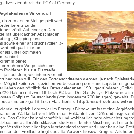
 - lizenziert durch die PGA of Germany.
Jagdakademie Wilkendorf
, ob zum ersten Mal gespielt wird
rtler bereits zu den
ttenen zählt: Auf einer großen
ge mit überdachten Abschlägen,
tting-, Chipping- und
ns sowie einer anspruchsvollen 3-
ird mit qualifizierten
ionals unter optimalen
 trainiert.
ogramm bietet
iger mehrere Wege, sich dem
m Probieren bis zur Platzreife
- je nachdem, wie intensiv er mit
rt beginnen will. Für den Fortgeschrittenen werden, je nach Spielstärk
e Möglichkeiten zur gezielten Verbesserung der Handicaps bereit geha
r lieben den nördlich des Ortes gelegenen, 1991 gegründeten „Golfcl
 (220 Hektar) mit zwei 18-Loch-Plätzen. Der Sandy Lyle Platz wurde im
nsten Golfplatz Deutschlands (von insgesamt 700 Anlagen) gewählt. 
r erste und einzige 18-Loch-Platz Berlins.
http://resort-schloss-wilke
demie, zugleich Lehrrevier im Forstgut Biesow, umfasst eine Jagdfläc
hat einen Waldanteil von 85%, einen Feldanteil von 13% und insgesam
en. Das Gebiet ist landschaftlich und waldbaulich sehr abwechslungsre
lzbestände aller Altersklassen stocken in bunter Mischung auf einer fü
er Verhältnisse hügeligen Moränenlandschaft und umgeben eine Frei
nmitten der Freifläche liegt das alte Vorwerk Biesow. Krugers Wildhüter