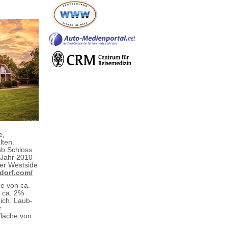
e,
lten.
ub Schloss
 Jahr 2010
Der Westside
ndorf.com/
he von ca.
t ca. 2%
ich. Laub-
r
fläche von