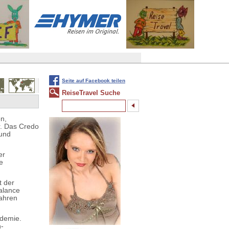
Seite auf Facebook teilen
ReiseTravel Suche
en,
r. Das Credo
 und
er
e
t der
alance
Jahren
ademie.
n-