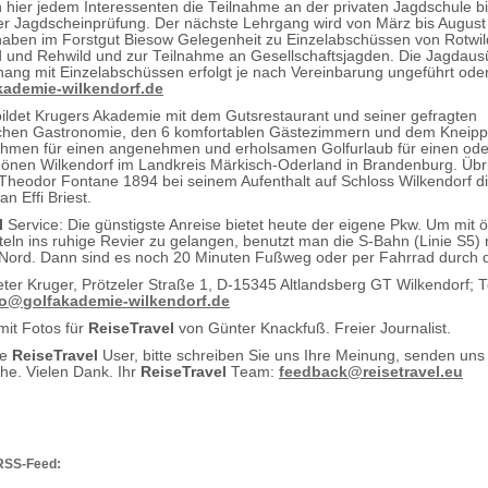
 hier jedem Interessenten die Teilnahme an der privaten Jagdschule bi
r Jagdscheinprüfung. Der nächste Lehrgang wird von März bis August s
aben im Forstgut Biesow Gelegenheit zu Einzelabschüssen von Rotwil
 und Rehwild und zur Teilnahme an Gesellschaftsjagden. Die Jagdau
g mit Einzelabschüssen erfolgt je nach Vereinbarung ungeführt oder
ademie-wilkendorf.de
ildet Krugers Akademie mit dem Gutsrestaurant und seiner gefragten
chen Gastronomie, den 6 komfortablen Gästezimmern und dem Kneip
ahmen für einen angenehmen und erholsamen Golfurlaub für einen od
önen Wilkendorf im Landkreis Märkisch-Oderland in Brandenburg. Übr
 Theodor Fontane 1894 bei seinem Aufenthalt auf Schloss Wilkendorf di
n Effi Briest.
l
Service: Die günstigste Anreise bietet heute der eigene Pkw. Um mit ö
teln ins ruhige Revier zu gelangen, benutzt man die S-Bahn (Linie S5)
Nord. Dann sind es noch 20 Minuten Fußweg oder per Fahrrad durch 
ter Kruger, Prötzeler Straße 1, D-15345 Altlandsberg GT Wilkendorf; T
fo@golfakademie-wilkendorf.de
mit Fotos für
ReiseTravel
von Günter Knackfuß. Freier Journalist.
te
ReiseTravel
User, bitte schreiben Sie uns Ihre Meinung, senden uns
e. Vielen Dank. Ihr
ReiseTravel
Team:
feedback@reisetravel.eu
RSS-Feed: