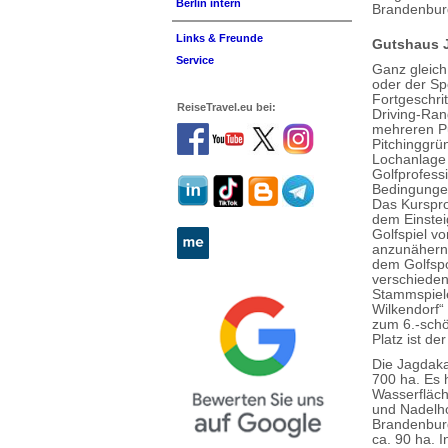
Berlin intern
Brandenburg
Links & Freunde
Gutshaus 
Service
Ganz gleich
oder der Spo
Fortgeschri
ReiseTravel.eu bei:
Driving-Ran
mehreren Pu
Pitchinggrü
Lochanlage w
Golfprofess
Bedingungen
Das Kurspr
dem Einste
Golfspiel vo
anzunähern 
dem Golfspo
verschieden
Stammspiele
Wilkendorf“
zum 6.-schö
Platz ist de
Die Jagdaka
700 ha. Es 
Wasserfläch
und Nadelho
Brandenburg
ca. 90 ha. I