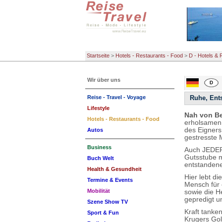
Startseite
>
Hotels - Restaurants - Food
>
D - Hotels & 
Wir über uns
Reise - Travel - Voyage
Ruhe, Ents
Lifestyle
Nah von Be
Hotels - Restaurants - Food
erholsamen 
des Eigners
Autos
gestresste 
Business
Auch JEDER
Gutsstube m
Buch Welt
entstandene
Health & Gesundheit
Hier lebt d
Termine & Events
Mensch für 
Mobilität
sowie die H
gepredigt un
Szene Show TV
Kraft tanke
Sport & Fun
Krugers Gol