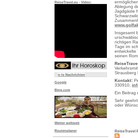
ermöglichen
ReiseTravel.eu - Video:
Ablegung de
Jagdgäste h
Schwarzwild
Zusammenhan
www.golfak
Insgesamt b
urschwäbis
richtigen R
Tage im sch
entwickelte
seinen Roma
ReiseTrave
Verkehrsmit
Strausberg 
n-tv Nachrichten
Kontakt:
Pe
Google
330910,
in
Bing.com
Ein Beitrag 
Sehr geehr
oder Wünsch
Wetter weltweit
Routenplaner
ReiseTravel 