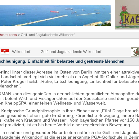
Restaurants
>
Golf- und Jagdakademie Wilkendorf
Wilkendorf
Golf- und Jagdakademie Wilkendorf
chleunigung, Einfachheit für belastete und gestresste Menschen
rlin
: Hinter dieser Adresse im Osten von Berlin inmitten einer attraktiv
Landschaft verbirgt sich viel mehr als ein Angebot für Golfer und Jäge
 Peter Kruger heißt: „Ruhe, Entschleunigung, Einfachheit für belastete
Menschen“.
MAN kann dies genießen in der schlichten gemütlichen Atmosphäre d
it betont Wild- und Fischgerichten auf der Speisekarte und dem gerad
n KneippSPA, einer feinen Wellness- und Wasserwelt.
ie Kneippsche Grundphilosophie in ihrer Einheit von: „Fünf Dinge brauch
ein gesundes Leben: gute Ernährung, körperliche Bewegung, innere B
eilkräfte von Kräutern und Wasser“. Vom bayerischen Pfarrer vor 150 
d praktiziert, ist es bis heute Vorbild einer regelrechten Bewegung.
n in schöner und gesunder Natur bieten natürlich die Golf- und Jagdak
fakademie Wilkendorf ist die erste anerkannte PGA-Golfschule
in Berli