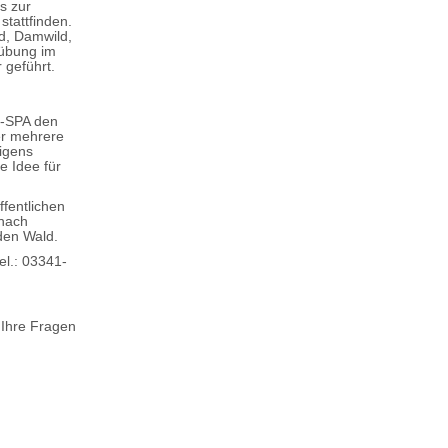
s zur
tattfinden.
d, Damwild,
sübung im
 geführt.
p-SPA den
er mehrere
igens
e Idee für
ffentlichen
 nach
den Wald.
el.: 03341-
 Ihre Fragen