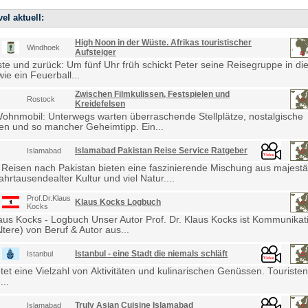
el aktuell:
High Noon in der Wüste. Afrikas touristischer
Windhoek
Aufsteiger
e und zurück: Um fünf Uhr früh schickt Peter seine Reisegruppe in die
ie ein Feuerball...
Zwischen Filmkulissen, Festspielen und
Rostock
Kreidefelsen
Wohnmobil: Unterwegs warten überraschende Stellplätze, nostalgische
en und so mancher Geheimtipp. Ein...
Islamabad Pakistan Reise Service Ratgeber
Islamabad
 Reisen nach Pakistan bieten eine faszinierende Mischung aus majestä
ahrtausendealter Kultur und viel Natur....
Prof.Dr.Klaus
Klaus Kocks Logbuch
Kocks
laus Kocks - Logbuch Unser Autor Prof. Dr. Klaus Kocks ist Kommunikat
ltere) von Beruf & Autor aus...
Istanbul - eine Stadt die niemals schläft
Istanbul
etet eine Vielzahl von Aktivitäten und kulinarischen Genüssen. Touris
...
Truly Asian Cuisine Islamabad
Islamabad