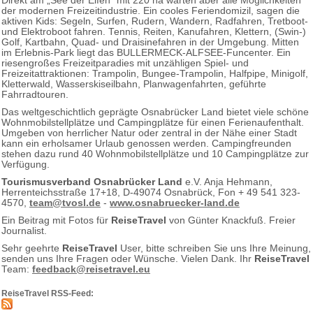
Direkt am „See der Elfen“ mit 220 ha warten aber alle Möglichkeiten
der modernen Freizeitindustrie. Ein cooles Feriendomizil, sagen die
aktiven Kids: Segeln, Surfen, Rudern, Wandern, Radfahren, Tretboot-
und Elektroboot fahren. Tennis, Reiten, Kanufahren, Klettern, (Swin-)
Golf, Kartbahn, Quad- und Draisinefahren in der Umgebung. Mitten
im Erlebnis-Park liegt das BULLERMECK-ALFSEE-Funcenter. Ein
riesengroßes Freizeitparadies mit unzähligen Spiel- und
Freizeitattraktionen: Trampolin, Bungee-Trampolin, Halfpipe, Minigolf,
Kletterwald, Wasserskiseilbahn, Planwagenfahrten, geführte
Fahrradtouren.
Das weltgeschichtlich geprägte Osnabrücker Land bietet viele schöne
Wohnmobilstellplätze und Campingplätze für einen Ferienaufenthalt.
Umgeben von herrlicher Natur oder zentral in der Nähe einer Stadt
kann ein erholsamer Urlaub genossen werden. Campingfreunden
stehen dazu rund 40 Wohnmobilstellplätze und 10 Campingplätze zur
Verfügung.
Tourismusverband Osnabrücker Land
e.V. Anja Hehmann,
Herrenteichsstraße 17+18, D-49074 Osnabrück, Fon + 49 541 323-
4570,
team@tvosl.de
-
www.osnabruecker-land.de
Ein Beitrag mit Fotos für
ReiseTravel
von Günter Knackfuß. Freier
Journalist.
Sehr geehrte
ReiseTravel
User, bitte schreiben Sie uns Ihre Meinung,
senden uns Ihre Fragen oder Wünsche. Vielen Dank. Ihr
ReiseTravel
Team:
feedback@reisetravel.eu
ReiseTravel RSS-Feed: