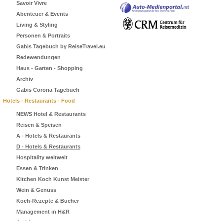
Savoir Vivre
Abenteuer & Events
Living & Styling
Personen & Portraits
Gabis Tagebuch by ReiseTravel.eu
Redewendungen
Haus - Garten - Shopping
Archiv
Gabis Corona Tagebuch
Hotels - Restaurants - Food
NEWS Hotel & Restaurants
Reisen & Speisen
A - Hotels & Restaurants
D - Hotels & Restaurants
Hospitality weltweit
Essen & Trinken
Kitchen Koch Kunst Meister
Wein & Genuss
Koch-Rezepte & Bücher
Management in H&R