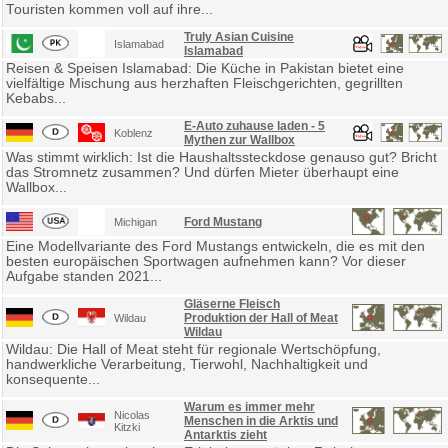
Touristen kommen voll auf ihre...
Truly Asian Cuisine
Islamabad
Islamabad
Reisen & Speisen Islamabad: Die Küche in Pakistan bietet eine
vielfältige Mischung aus herzhaften Fleischgerichten, gegrillten
Kebabs...
E-Auto zuhause laden - 5
Koblenz
Mythen zur Wallbox
Was stimmt wirklich: Ist die Haushaltssteckdose genauso gut? Bricht
das Stromnetz zusammen? Und dürfen Mieter überhaupt eine
Wallbox...
Ford Mustang
Michigan
Eine Modellvariante des Ford Mustangs entwickeln, die es mit den
besten europäischen Sportwagen aufnehmen kann? Vor dieser
Aufgabe standen 2021...
Gläserne Fleisch
Produktion der Hall of Meat
Wildau
Wildau
Wildau: Die Hall of Meat steht für regionale Wertschöpfung,
handwerkliche Verarbeitung, Tierwohl, Nachhaltigkeit und
konsequente...
Warum es immer mehr
Nicolas
Menschen in die Arktis und
Kitzki
Antarktis zieht