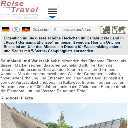
Osnabrück
Campingpark am Alfsee
Eigentlich müßte dieses schöne Fleckchen im Osnabrücker Land in
„Resort Germania-Elfensee“ umbenannt werden. Hier am Örtchen
Rieste ist am Ufer des Alfsees ein Dorado für Wasserskibegeisterte
und Segler mit 5-Sterne- Campingplatz entstanden.
Saunaland und Varusschlacht
: Mittendrin das Ringhotel Piazza, als
dessen Markenzeichen das Alfen Saunaland gilt. Hier kann der
historisch interessierte Gast auf den Spuren der alten Germanen
wandeln. Von der sagenumwobenen Welt der Germanen inspiriert,
findet jeder Erholung und Entspannung. Das Saunaland ist inspiriert
von der Varusschlacht nebenan in Kalkriese. ​In einem authentischen
Ambiente von vor 2.000 Jahren tanken die Gäste neue Energie durch
die Elemente Luft und Wasser, Feuer und Erde.
Ringhotel Piazza