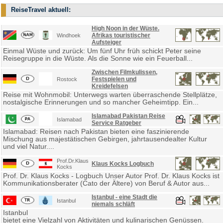
ReiseTravel aktuell:
High Noon in der Wüste.
Afrikas touristischer
Windhoek
Aufsteiger
Einmal Wüste und zurück: Um fünf Uhr früh schickt Peter seine
Reisegruppe in die Wüste. Als die Sonne wie ein Feuerball...
Zwischen Filmkulissen,
Festspielen und
Rostock
Kreidefelsen
Reise mit Wohnmobil: Unterwegs warten überraschende Stellplätze,
nostalgische Erinnerungen und so mancher Geheimtipp. Ein...
Islamabad Pakistan Reise
Islamabad
Service Ratgeber
Islamabad: Reisen nach Pakistan bieten eine faszinierende
Mischung aus majestätischen Gebirgen, jahrtausendealter Kultur
und viel Natur....
Prof.Dr.Klaus
Klaus Kocks Logbuch
Kocks
Prof. Dr. Klaus Kocks - Logbuch Unser Autor Prof. Dr. Klaus Kocks ist
Kommunikationsberater (Cato der Ältere) von Beruf & Autor aus...
Istanbul - eine Stadt die
Istanbul
niemals schläft
Istanbul
bietet eine Vielzahl von Aktivitäten und kulinarischen Genüssen.