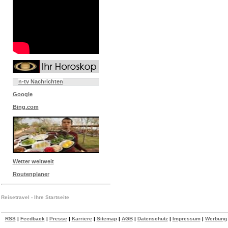
n-tv Nachrichten
Google
Bing.com
Wetter weltweit
Routenplaner
Reisetravel - Ihre Startseite
RSS
|
Feedback
|
Presse
|
Karriere
|
Sitemap
|
AGB
|
Datenschutz
|
Impressum
|
Werbung