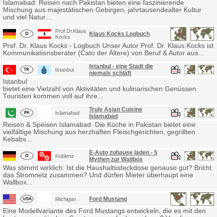
Islamabad: Reisen nach Pakistan bieten eine faszinierende
Mischung aus majestätischen Gebirgen, jahrtausendealter Kultur
und viel Natur....
Prof.Dr.Klaus
Klaus Kocks Logbuch
Kocks
Prof. Dr. Klaus Kocks - Logbuch Unser Autor Prof. Dr. Klaus Kocks ist
Kommunikationsberater (Cato der Ältere) von Beruf & Autor aus...
Istanbul - eine Stadt die
Istanbul
niemals schläft
Istanbul
bietet eine Vielzahl von Aktivitäten und kulinarischen Genüssen.
Touristen kommen voll auf ihre...
Truly Asian Cuisine
Islamabad
Islamabad
Reisen & Speisen Islamabad: Die Küche in Pakistan bietet eine
vielfältige Mischung aus herzhaften Fleischgerichten, gegrillten
Kebabs...
E-Auto zuhause laden - 5
Koblenz
Mythen zur Wallbox
Was stimmt wirklich: Ist die Haushaltssteckdose genauso gut? Bricht
das Stromnetz zusammen? Und dürfen Mieter überhaupt eine
Wallbox...
Ford Mustang
Michigan
Eine Modellvariante des Ford Mustangs entwickeln, die es mit den