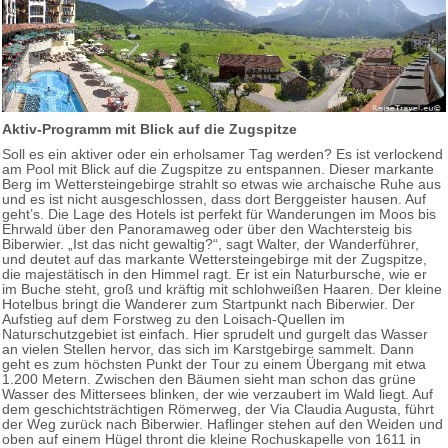
Aktiv-Programm mit Blick auf die Zugspitze
Soll es ein aktiver oder ein erholsamer Tag werden? Es ist verlockend
am Pool mit Blick auf die Zugspitze zu entspannen. Dieser markante
Berg im Wettersteingebirge strahlt so etwas wie archaische Ruhe aus
und es ist nicht ausgeschlossen, dass dort Berggeister hausen. Auf
geht’s. Die Lage des Hotels ist perfekt für Wanderungen im Moos bis
Ehrwald über den Panoramaweg oder über den Wachtersteig bis
Biberwier. „Ist das nicht gewaltig?“, sagt Walter, der Wanderführer,
und deutet auf das markante Wettersteingebirge mit der Zugspitze,
die majestätisch in den Himmel ragt. Er ist ein Naturbursche, wie er
im Buche steht, groß und kräftig mit schlohweißen Haaren. Der kleine
Hotelbus bringt die Wanderer zum Startpunkt nach Biberwier. Der
Aufstieg auf dem Forstweg zu den Loisach-Quellen im
Naturschutzgebiet ist einfach. Hier sprudelt und gurgelt das Wasser
an vielen Stellen hervor, das sich im Karstgebirge sammelt. Dann
geht es zum höchsten Punkt der Tour zu einem Übergang mit etwa
1.200 Metern. Zwischen den Bäumen sieht man schon das grüne
Wasser des Mittersees blinken, der wie verzaubert im Wald liegt. Auf
dem geschichtsträchtigen Römerweg, der Via Claudia Augusta, führt
der Weg zurück nach Biberwier. Haflinger stehen auf den Weiden und
oben auf einem Hügel thront die kleine Rochuskapelle von 1611 in