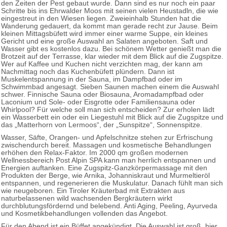
den Zeiten der Pest gebaut wurde. Dann sind es nur noch ein paar
Schritte bis ins Ehrwalder Moos mit seinen vielen Heustadln, die wie
eingestreut in den Wiesen liegen. Zweieinhalb Stunden hat die
Wanderung gedauert, da kommt man gerade recht zur Jause. Beim
kleinen Mittagsbüfett wird immer einer warme Suppe, ein kleines
Gericht und eine große Auswahl an Salaten angeboten. Saft und
Wasser gibt es kostenlos dazu. Bei schönem Wetter genießt man die
Brotzeit auf der Terrasse, klar wieder mit dem Blick auf die Zugspitze.
Wer auf Kaffee und Kuchen nicht verzichten mag, der kann am
Nachmittag noch das Kuchenbüfett plündern. Dann ist
Muskelentspannung in der Sauna, im Dampfbad oder im
Schwimmbad angesagt. Sieben Saunen machen einem die Auswahl
schwer. Finnische Sauna oder Biosauna, Aromadampfbad oder
Laconium und Sole- oder Eisgrotte oder Familiensauna oder
Whirlpool? Für welche soll man sich entscheiden? Zur erholen lädt
ein Wasserbett ein oder ein Liegestuhl mit Blick auf die Zugspitze und
das „Matterhorn von Lermoos“, der „Sunspitze“, Sonnenspitze.
Wasser, Säfte, Orangen- und Apfelschnitze stehen zur Erfrischung
zwischendurch bereit. Massagen und kosmetische Behandlungen
erhöhen den Relax-Faktor. Im 2000 qm großen modernen
Wellnessbereich Post Alpin SPA kann man herrlich entspannen und
Energien auftanken. Eine Zugspitz-Ganzkörpermassage mit den
Produkten der Berge, wie Arnika, Johanniskraut und Murmeltieröl
entspannen, und regenerieren die Muskulatur. Danach fühlt man sich
wie neugeboren. Ein Tiroler Kräuterbad mit Extrakten aus
naturbelassenen wild wachsenden Bergkräutern wirkt
durchblutungsfördernd und belebend. Anti Aging, Peeling, Ayurveda
und Kosmetikbehandlungen vollenden das Angebot.
Für den Abend ist ein Büffet angekündigt. Die Auswahl ist groß, hier