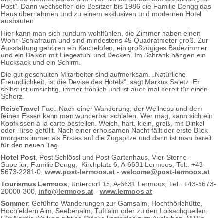
Post“. Dann wechselten die Besitzer bis 1986 die Familie Dengg das
Haus übernahmen und zu einem exklusiven und modernen Hotel
ausbauten.
Hier kann man sich rundum wohlfühlen, die Zimmer haben einen
Wohn-Schlafraum und sind mindestens 45 Quadratmeter groß. Zur
Ausstattung gehören ein Kachelofen, ein großzügiges Badezimmer
und ein Balkon mit Liegestuhl und Decken. Im Schrank hängen ein
Rucksack und ein Schirm.
Die gut geschulten Mitarbeiter sind aufmerksam. „Natürliche
Freundlichkeit, ist die Devise des Hotels“, sagt Markus Saletz. Er
selbst ist umsichtig, immer fröhlich und ist auch mal bereit für einen
Scherz.
ReiseTravel
Fact: Nach einer Wanderung, der Wellness und dem
feinen Essen kann man wunderbar schlafen. Wer mag, kann sich ein
Kopfkissen á la carte bestellen. Weich, hart, klein, groß, mit Dinkel
oder Hirse gefüllt. Nach einer erholsamen Nacht fällt der erste Blick
morgens immer als Erstes auf die Zugspitze und dann ist man bereit
für den neuen Tag.
Hotel Post
, Post Schlössl und Post Gartenhaus, Vier-Sterne-
Superior, Familie Dengg, Kirchplatz 6, A-6631 Lermoos, Tel.: +43-
5673-2281-0,
www.post-lermoos.at
-
welcome@post-lermoos.at
Tourismus Lermoos
, Unterdorf 15, A-6631 Lermoos, Tel.: +43-5673-
20000-300,
info@lermoos.at
-
www.lermoos.at
Sommer
: Geführte Wanderungen zur Gamsalm, Hochthörlehütte,
Hochfeldern Alm, Seebenalm, Tuftlalm oder zu den Loisachquellen.