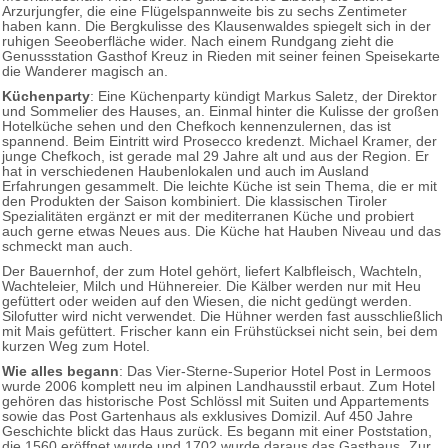
Arzurjungfer, die eine Flügelspannweite bis zu sechs Zentimeter
haben kann. Die Bergkulisse des Klausenwaldes spiegelt sich in der
ruhigen Seeoberfläche wider. Nach einem Rundgang zieht die
Genussstation Gasthof Kreuz in Rieden mit seiner feinen Speisekarte
die Wanderer magisch an.
Küchenparty
: Eine Küchenparty kündigt Markus Saletz, der Direktor
und Sommelier des Hauses, an. Einmal hinter die Kulisse der großen
Hotelküche sehen und den Chefkoch kennenzulernen, das ist
spannend. Beim Eintritt wird Prosecco kredenzt. Michael Kramer, der
junge Chefkoch, ist gerade mal 29 Jahre alt und aus der Region. Er
hat in verschiedenen Haubenlokalen und auch im Ausland
Erfahrungen gesammelt. Die leichte Küche ist sein Thema, die er mit
den Produkten der Saison kombiniert. Die klassischen Tiroler
Spezialitäten ergänzt er mit der mediterranen Küche und probiert
auch gerne etwas Neues aus. Die Küche hat Hauben Niveau und das
schmeckt man auch.
Der Bauernhof, der zum Hotel gehört, liefert Kalbfleisch, Wachteln,
Wachteleier, Milch und Hühnereier. Die Kälber werden nur mit Heu
gefüttert oder weiden auf den Wiesen, die nicht gedüngt werden.
Silofutter wird nicht verwendet. Die Hühner werden fast ausschließlich
mit Mais gefüttert. Frischer kann ein Frühstücksei nicht sein, bei dem
kurzen Weg zum Hotel.
Wie alles begann
: Das Vier-Sterne-Superior Hotel Post in Lermoos
wurde 2006 komplett neu im alpinen Landhausstil erbaut. Zum Hotel
gehören das historische Post Schlössl mit Suiten und Appartements
sowie das Post Gartenhaus als exklusives Domizil. Auf 450 Jahre
Geschichte blickt das Haus zurück. Es begann mit einer Poststation,
die 1560 eröffnet wurde und 1702 wurde daraus das Gasthaus „Zur