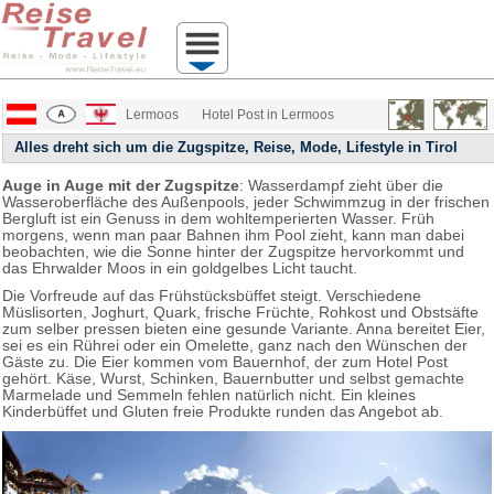
Lermoos
Hotel Post in Lermoos
Alles dreht sich um die Zugspitze, Reise, Mode, Lifestyle in Tirol
Auge in Auge mit der Zugspitze
: Wasserdampf zieht über die
Wasseroberfläche des Außenpools, jeder Schwimmzug in der frischen
Bergluft ist ein Genuss in dem wohltemperierten Wasser. Früh
morgens, wenn man paar Bahnen ihm Pool zieht, kann man dabei
beobachten, wie die Sonne hinter der Zugspitze hervorkommt und
das Ehrwalder Moos in ein goldgelbes Licht taucht.
Die Vorfreude auf das Frühstücksbüffet steigt. Verschiedene
Müslisorten, Joghurt, Quark, frische Früchte, Rohkost und Obstsäfte
zum selber pressen bieten eine gesunde Variante. Anna bereitet Eier,
sei es ein Rührei oder ein Omelette, ganz nach den Wünschen der
Gäste zu. Die Eier kommen vom Bauernhof, der zum Hotel Post
gehört. Käse, Wurst, Schinken, Bauernbutter und selbst gemachte
Marmelade und Semmeln fehlen natürlich nicht. Ein kleines
Kinderbüffet und Gluten freie Produkte runden das Angebot ab.