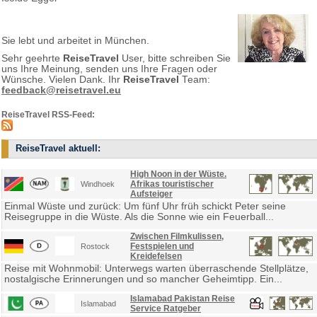
Sie lebt und arbeitet in München.
Sehr geehrte
ReiseTravel
User, bitte schreiben Sie
uns Ihre Meinung, senden uns Ihre Fragen oder
Wünsche. Vielen Dank. Ihr
ReiseTravel
Team:
feedback@reisetravel.eu
ReiseTravel RSS-Feed:
ReiseTravel aktuell:
High Noon in der Wüste.
Afrikas touristischer
Windhoek
Aufsteiger
Einmal Wüste und zurück: Um fünf Uhr früh schickt Peter seine
Reisegruppe in die Wüste. Als die Sonne wie ein Feuerball...
Zwischen Filmkulissen,
Festspielen und
Rostock
Kreidefelsen
Reise mit Wohnmobil: Unterwegs warten überraschende Stellplätze,
nostalgische Erinnerungen und so mancher Geheimtipp. Ein...
Islamabad Pakistan Reise
Islamabad
Service Ratgeber