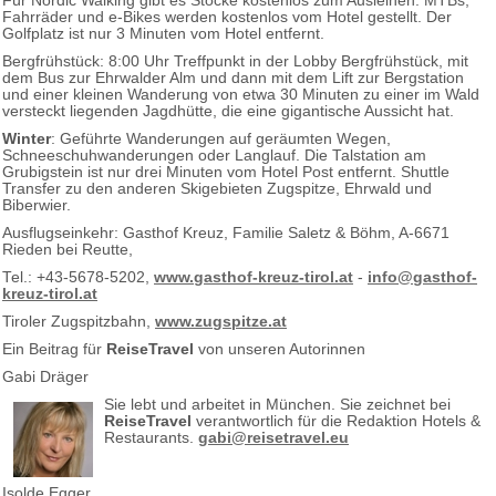
Für Nordic Walking gibt es Stöcke kostenlos zum Ausleihen. MTBs,
Fahrräder und e-Bikes werden kostenlos vom Hotel gestellt. Der
Golfplatz ist nur 3 Minuten vom Hotel entfernt.
Bergfrühstück: 8:00 Uhr Treffpunkt in der Lobby Bergfrühstück, mit
dem Bus zur Ehrwalder Alm und dann mit dem Lift zur Bergstation
und einer kleinen Wanderung von etwa 30 Minuten zu einer im Wald
versteckt liegenden Jagdhütte, die eine gigantische Aussicht hat.
Winter
: Geführte Wanderungen auf geräumten Wegen,
Schneeschuhwanderungen oder Langlauf. Die Talstation am
Grubigstein ist nur drei Minuten vom Hotel Post entfernt. Shuttle
Transfer zu den anderen Skigebieten Zugspitze, Ehrwald und
Biberwier.
Ausflugseinkehr: Gasthof Kreuz, Familie Saletz & Böhm, A-6671
Rieden bei Reutte,
Tel.: +43-5678-5202,
www.gasthof-kreuz-tirol.at
-
info@gasthof-
kreuz-tirol.at
Tiroler Zugspitzbahn,
www.zugspitze.at
Ein Beitrag für
ReiseTravel
von unseren Autorinnen
Gabi Dräger
Sie lebt und arbeitet in München. Sie zeichnet bei
ReiseTravel
verantwortlich für die Redaktion Hotels &
Restaurants.
gabi@reisetravel.eu
Isolde Egger