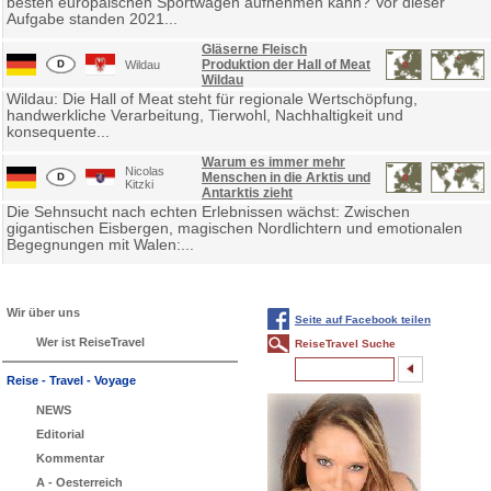
besten europäischen Sportwagen aufnehmen kann? Vor dieser
Aufgabe standen 2021...
Gläserne Fleisch
Produktion der Hall of Meat
Wildau
Wildau
Wildau: Die Hall of Meat steht für regionale Wertschöpfung,
handwerkliche Verarbeitung, Tierwohl, Nachhaltigkeit und
konsequente...
Warum es immer mehr
Nicolas
Menschen in die Arktis und
Kitzki
Antarktis zieht
Die Sehnsucht nach echten Erlebnissen wächst: Zwischen
gigantischen Eisbergen, magischen Nordlichtern und emotionalen
Begegnungen mit Walen:...
Wir über uns
Seite auf Facebook teilen
Wer ist ReiseTravel
ReiseTravel Suche
Reise - Travel - Voyage
NEWS
Editorial
Kommentar
A - Oesterreich