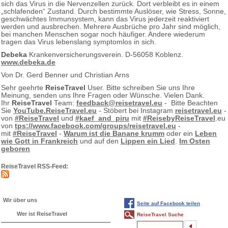
sich das Virus in die Nervenzellen zurück. Dort verbleibt es in einem
„schlafenden“ Zustand. Durch bestimmte Auslöser, wie Stress, Sonne,
geschwächtes Immunsystem, kann das Virus jederzeit reaktiviert
werden und ausbrechen. Mehrere Ausbrüche pro Jahr sind möglich,
bei manchen Menschen sogar noch häufiger. Andere wiederum
tragen das Virus lebenslang symptomlos in sich.
Debeka
Krankenversicherungsverein. D-56058 Koblenz.
www.debeka.de
Von Dr. Gerd Benner und Christian Arns
Sehr geehrte
ReiseTravel
User. Bitte schreiben Sie uns Ihre
Meinung, senden uns Ihre Fragen oder Wünsche. Vielen Dank.
Ihr
ReiseTravel
Team:
feedback@reisetravel.eu
- Bitte Beachten
Sie
YouTube.ReiseTravel.eu
- Stöbert bei Instagram
reisetravel.eu
-
von
#ReiseTravel
und
#kaef_and_piru
mit
#ReisebyReiseTravel
.eu
von
tps://www.facebook.com/groups/reisetravel.eu
-
mit
#ReiseTravel
-
Warum ist die Banane krumm
oder ein
Leben
wie Gott in Frankreich
und auf den
Lippen ein Lied
.
Im Osten
geboren
ReiseTravel RSS-Feed:
Wir über uns
Seite auf Facebook teilen
Wer ist ReiseTravel
ReiseTravel Suche