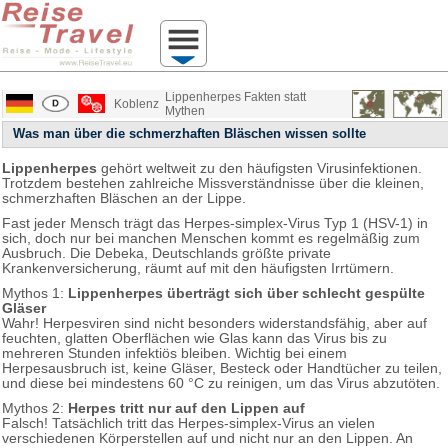
Lippenherpes Fakten statt
Koblenz
Mythen
Was man über die schmerzhaften Bläschen wissen sollte
Lippenherpes
gehört weltweit zu den häufigsten Virusinfektionen.
Trotzdem bestehen zahlreiche Missverständnisse über die kleinen,
schmerzhaften Bläschen an der Lippe.
Fast jeder Mensch trägt das Herpes-simplex-Virus Typ 1 (HSV-1) in
sich, doch nur bei manchen Menschen kommt es regelmäßig zum
Ausbruch. Die Debeka, Deutschlands größte private
Krankenversicherung, räumt auf mit den häufigsten Irrtümern.
Mythos 1:
Lippenherpes überträgt sich über schlecht gespülte
Gläser
Wahr! Herpesviren sind nicht besonders widerstandsfähig, aber auf
feuchten, glatten Oberflächen wie Glas kann das Virus bis zu
mehreren Stunden infektiös bleiben. Wichtig bei einem
Herpesausbruch ist, keine Gläser, Besteck oder Handtücher zu teilen,
und diese bei mindestens 60 °C zu reinigen, um das Virus abzutöten.
Mythos 2:
Herpes tritt nur auf den Lippen auf
Falsch! Tatsächlich tritt das Herpes-simplex-Virus an vielen
verschiedenen Körperstellen auf und nicht nur an den Lippen. An