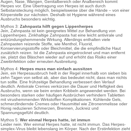
Augen, Nase, Wangen, Genitalbereich oder Analbereich kommt
Herpes vor. Eine Übertragung von Herpes ist auch durch
Selbstansteckung möglich, beispielsweise über die Hände – von einer
Körperstelle zur nächsten. Deshalb ist Hygiene während eines
Ausbruchs besonders wichtig.
Mythos 3:
Zahnpasta hilft gegen Lippenherpes
Jein, Zahnpasta ist kein geeignetes Mittel zur Behandlung von
Lippenherpes. Zinkhaltige Zahnpasta hat eine leicht antivirale und
entzündungshemmende Wirkung. Allerdings enthalten viele
Zahnpasten reizende Stoffe, wie Menthol, Fluorid,
Konservierungsstoffe oder Bleichmittel, die die empfindliche Haut
zusätzlich reizen. Ist die Zahnpasta eingetrocknet und man entfernt
sie, platzt das Bläschen wieder auf und erhöht das Risiko einer
Zweitinfektion oder erneuten Ausbreitung.
Mythos 4:
Herpes muss man einfach aussitzen
Jein, ein Herpesausbruch heilt in der Regel innerhalb von sieben bis
zehn Tagen von selbst ab, aber das bedeutet nicht, dass man nichts
tun sollte. Eine frühzeitige Behandlung verbessert den Verlauf
deutlich. Antivirale Cremes verkürzen die Dauer und Heftigkeit des
Ausbruchs, wenn sie beim ersten Kribbeln angewendet werden. Bei
besonders starken oder häufigen Ausbrüchen verhindern Tabletten
mit virushemmenden Wirkstoffen Komplikationen. Kühlende Gels,
schmerzlindernde Cremes oder Hausmittel wie Zitronenmelisse oder
Honig reduzieren Schmerzen, Brennen, Juckreiz und
Spannungsgefühl deutlich.
Mythos 5:
Wer einmal Herpes hatte, ist immun
Leider nein. Wer einmal Herpes hatte, ist nicht immun. Das Herpes-
simplex-Virus bleibt lebenslang im Körper. Nach der Erstinfektion zieht