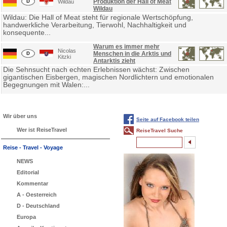
Produktion der Hall of Meat
Wildau
Wildau
Wildau: Die Hall of Meat steht für regionale Wertschöpfung,
handwerkliche Verarbeitung, Tierwohl, Nachhaltigkeit und
konsequente...
Warum es immer mehr
Nicolas
Menschen in die Arktis und
Kitzki
Antarktis zieht
Die Sehnsucht nach echten Erlebnissen wächst: Zwischen
gigantischen Eisbergen, magischen Nordlichtern und emotionalen
Begegnungen mit Walen:...
Wir über uns
Seite auf Facebook teilen
Wer ist ReiseTravel
ReiseTravel Suche
Reise - Travel - Voyage
NEWS
Editorial
Kommentar
A - Oesterreich
D - Deutschland
Europa