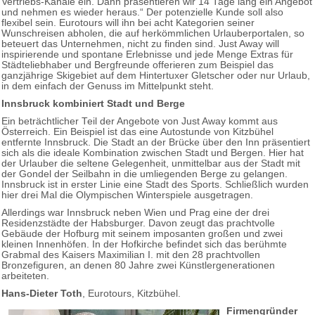
Vertriebs-Kanäle ein. Dann präsentieren wir 14 Tage lang ein Angebot
und nehmen es wieder heraus.“ Der potenzielle Kunde soll also
flexibel sein. Eurotours will ihn bei acht Kategorien seiner
Wunschreisen abholen, die auf herkömmlichen Urlauberportalen, so
beteuert das Unternehmen, nicht zu finden sind. Just Away will
inspirierende und spontane Erlebnisse und jede Menge Extras für
Städteliebhaber und Bergfreunde offerieren zum Beispiel das
ganzjährige Skigebiet auf dem Hintertuxer Gletscher oder nur Urlaub,
in dem einfach der Genuss im Mittelpunkt steht.
Innsbruck kombiniert Stadt und Berge
Ein beträchtlicher Teil der Angebote von Just Away kommt aus
Österreich. Ein Beispiel ist das eine Autostunde von Kitzbühel
entfernte Innsbruck. Die Stadt an der Brücke über den Inn präsentiert
sich als die ideale Kombination zwischen Stadt und Bergen. Hier hat
der Urlauber die seltene Gelegenheit, unmittelbar aus der Stadt mit
der Gondel der Seilbahn in die umliegenden Berge zu gelangen.
Innsbruck ist in erster Linie eine Stadt des Sports. Schließlich wurden
hier drei Mal die Olympischen Winterspiele ausgetragen.
Allerdings war Innsbruck neben Wien und Prag eine der drei
Residenzstädte der Habsburger. Davon zeugt das prachtvolle
Gebäude der Hofburg mit seinem imposanten großen und zwei
kleinen Innenhöfen. In der Hofkirche befindet sich das berühmte
Grabmal des Kaisers Maximilian I. mit den 28 prachtvollen
Bronzefiguren, an denen 80 Jahre zwei Künstlergenerationen
arbeiteten.
Hans-Dieter Toth
, Eurotours, Kitzbühel.
Firmengründer