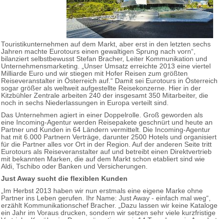
Touristikunternehmen auf dem Markt, aber erst in den letzten sechs
Jahren machte Eurotours einen gewaltigen Sprung nach vorn“,
bilanziert selbstbewusst Stefan Bracher, Leiter Kommunikation und
Unternehmensmarketing. „Unser Umsatz erreichte 2013 eine viertel
Milliarde Euro und wir stiegen mit Hofer Reisen zum größten
Reiseveranstalter in Österreich auf.“ Damit sei Eurotours in Österreich
sogar größer als weltweit aufgestellte Reisekonzerne. Hier in der
Kitzbühler Zentrale arbeiten 240 der insgesamt 350 Mitarbeiter, die
noch in sechs Niederlassungen in Europa verteilt sind.
Das Unternehmen agiert in einer Doppelrolle. Groß geworden als
eine Incoming-Agentur werden Reisepakete geschnürt und heute an
Partner und Kunden in 64 Ländern vermittelt. Die Incoming-Agentur
hat mit 6.000 Partnern Verträge, darunter 2500 Hotels und organisiert
für die Partner alles vor Ort in der Region. Auf der anderen Seite tritt
Eurotours als Reiseveranstalter auf und betreibt einen Direktvertrieb
mit bekannten Marken, die auf dem Markt schon etabliert sind wie
Aldi, Tschibo oder Banken und Versicherungen.
Just Away sucht die flexiblen Kunden
„Im Herbst 2013 haben wir nun erstmals eine eigene Marke ohne
Partner ins Leben gerufen. Ihr Name: Just Away - einfach mal weg“,
erzählt Kommunikationschef Bracher. „Dazu lassen wir keine Kataloge
ein Jahr im Voraus drucken, sondern wir setzen sehr viele kurzfristige