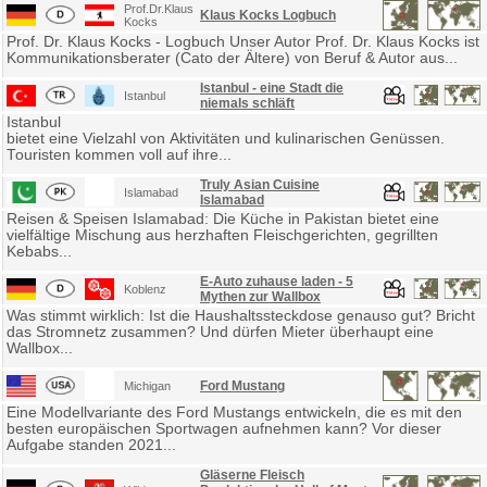
Prof.Dr.Klaus
Klaus Kocks Logbuch
Kocks
Prof. Dr. Klaus Kocks - Logbuch Unser Autor Prof. Dr. Klaus Kocks ist
Kommunikationsberater (Cato der Ältere) von Beruf & Autor aus...
Istanbul - eine Stadt die
Istanbul
niemals schläft
Istanbul
bietet eine Vielzahl von Aktivitäten und kulinarischen Genüssen.
Touristen kommen voll auf ihre...
Truly Asian Cuisine
Islamabad
Islamabad
Reisen & Speisen Islamabad: Die Küche in Pakistan bietet eine
vielfältige Mischung aus herzhaften Fleischgerichten, gegrillten
Kebabs...
E-Auto zuhause laden - 5
Koblenz
Mythen zur Wallbox
Was stimmt wirklich: Ist die Haushaltssteckdose genauso gut? Bricht
das Stromnetz zusammen? Und dürfen Mieter überhaupt eine
Wallbox...
Ford Mustang
Michigan
Eine Modellvariante des Ford Mustangs entwickeln, die es mit den
besten europäischen Sportwagen aufnehmen kann? Vor dieser
Aufgabe standen 2021...
Gläserne Fleisch