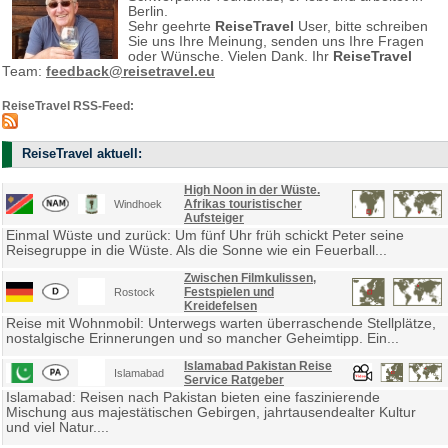
Berlin.
Sehr geehrte
ReiseTravel
User, bitte schreiben
Sie uns Ihre Meinung, senden uns Ihre Fragen
oder Wünsche. Vielen Dank. Ihr
ReiseTravel
Team:
feedback@reisetravel.eu
ReiseTravel RSS-Feed:
ReiseTravel aktuell:
High Noon in der Wüste.
Afrikas touristischer
Windhoek
Aufsteiger
Einmal Wüste und zurück: Um fünf Uhr früh schickt Peter seine
Reisegruppe in die Wüste. Als die Sonne wie ein Feuerball...
Zwischen Filmkulissen,
Festspielen und
Rostock
Kreidefelsen
Reise mit Wohnmobil: Unterwegs warten überraschende Stellplätze,
nostalgische Erinnerungen und so mancher Geheimtipp. Ein...
Islamabad Pakistan Reise
Islamabad
Service Ratgeber
Islamabad: Reisen nach Pakistan bieten eine faszinierende
Mischung aus majestätischen Gebirgen, jahrtausendealter Kultur
und viel Natur....