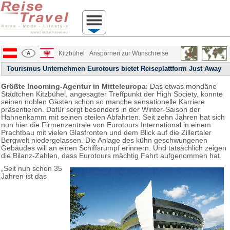
Kitzbühel
Anspornen zur Wunschreise
Tourismus Unternehmen Eurotours bietet Reiseplattform Just Away
Größte Incoming-Agentur in Mitteleuropa
: Das etwas mondäne
Städtchen Kitzbühel, angesagter Treffpunkt der High Society, konnte
seinen noblen Gästen schon so manche sensationelle Karriere
präsentieren. Dafür sorgt besonders in der Winter-Saison der
Hahnenkamm mit seinen steilen Abfahrten. Seit zehn Jahren hat sich
nun hier die Firmenzentrale von Eurotours International in einem
Prachtbau mit vielen Glasfronten und dem Blick auf die Zillertaler
Bergwelt niedergelassen. Die Anlage des kühn geschwungenen
Gebäudes will an einen Schiffsrumpf erinnern. Und tatsächlich zeigen
die Bilanz-Zahlen, dass Eurotours mächtig Fahrt aufgenommen hat.
„Seit nun schon 35
Jahren ist das