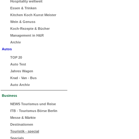
Hospitality weltweit
Essen & Trinken
Kitchen Koch Kunst Meister
Wein & Genuss
Koch-Rezepte & Bücher
Management in H&R
Archiv
Autos
TOP 20
Auto Test
Jahres Wagen
Krad - Van - Bus
Auto Archiv
Business
NEWS Tourismus und Reise
ITB - Tourismus Börse Berlin
Messe & Märkte
Destinationen
Touristik - special
Specials