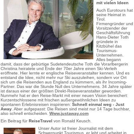
mit vielen Ideen
Auch Eurotours hat
seine Heimat in
Tirol.
Firmengründer und
Vorsitzender der
Geschäftsführung
Hans-Dieter Toth
gründete in
Kitzbühel das
Tourismus-
Unternehmen.
Alles begann
damit, dass der gebürtige Sudetendeutsche Toth die Vorarlbergerin
Christina heiratete und Ende der 70er Jahre einen Ski-Verleih
eröffnete. Hier lernte er englische Reiseveranstalter kennen. Und es
entstand die Idee, nicht mehr nur Ski auszuleihen, sondern vor Ort
sich um die Reisenden aus England zu kümmern, als ihr Incoming-
Partner. Das war die Stunde Null des Unternehmens. 34 Jahre später
ist daraus einer der größten Direkt-Reiseveranstalter geworden.
Nunmehr hat er den Reise-Markt mit einer neuen Vision bereichert:
Kurzentschlossene mit frischen außergewöhnlichen Ideen zu
spontanen Erlebnisreisen inspirieren:
Schnell einmal weg - Just
Away
. Aber aufgepasst: Die Reisen sind meist nur 14 Tage buchbar,
also schnell entscheiden.
Www.justaway.com
Ein Beitrag für
ReiseTravel
von Ronald Keusch.
Unser Autor ist freier Journalist mit dem
Schwerpunkt Tourismus, er lebt und arbeitet in