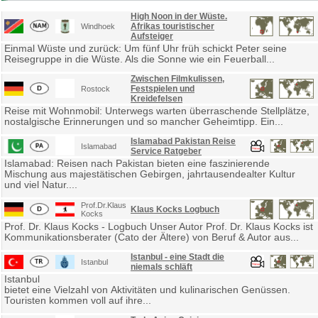
High Noon in der Wüste.
Afrikas touristischer
Windhoek
Aufsteiger
Einmal Wüste und zurück: Um fünf Uhr früh schickt Peter seine
Reisegruppe in die Wüste. Als die Sonne wie ein Feuerball...
Zwischen Filmkulissen,
Festspielen und
Rostock
Kreidefelsen
Reise mit Wohnmobil: Unterwegs warten überraschende Stellplätze,
nostalgische Erinnerungen und so mancher Geheimtipp. Ein...
Islamabad Pakistan Reise
Islamabad
Service Ratgeber
Islamabad: Reisen nach Pakistan bieten eine faszinierende
Mischung aus majestätischen Gebirgen, jahrtausendealter Kultur
und viel Natur....
Prof.Dr.Klaus
Klaus Kocks Logbuch
Kocks
Prof. Dr. Klaus Kocks - Logbuch Unser Autor Prof. Dr. Klaus Kocks ist
Kommunikationsberater (Cato der Ältere) von Beruf & Autor aus...
Istanbul - eine Stadt die
Istanbul
niemals schläft
Istanbul
bietet eine Vielzahl von Aktivitäten und kulinarischen Genüssen.
Touristen kommen voll auf ihre...