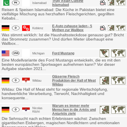
Truly Asian Cuisine
Islamabad
Islamabad
Reisen & Speisen Islamabad: Die Küche in Pakistan bietet eine
vielfältige Mischung aus herzhaften Fleischgerichten, gegrillten
Kebabs...
E-Auto zuhause laden - 5
Koblenz
Mythen zur Wallbox
Was stimmt wirklich: Ist die Haushaltssteckdose genauso gut? Bricht
das Stromnetz zusammen? Und dürfen Mieter überhaupt eine
Wallbox...
Ford Mustang
Michigan
Eine Modellvariante des Ford Mustangs entwickeln, die es mit den
besten europäischen Sportwagen aufnehmen kann? Vor dieser
Aufgabe standen 2021...
Gläserne Fleisch
Produktion der Hall of Meat
Wildau
Wildau
Wildau: Die Hall of Meat steht für regionale Wertschöpfung,
handwerkliche Verarbeitung, Tierwohl, Nachhaltigkeit und
konsequente...
Warum es immer mehr
Nicolas
Menschen in die Arktis und
Kitzki
Antarktis zieht
Die Sehnsucht nach echten Erlebnissen wächst: Zwischen
gigantischen Eisbergen, magischen Nordlichtern und emotionalen