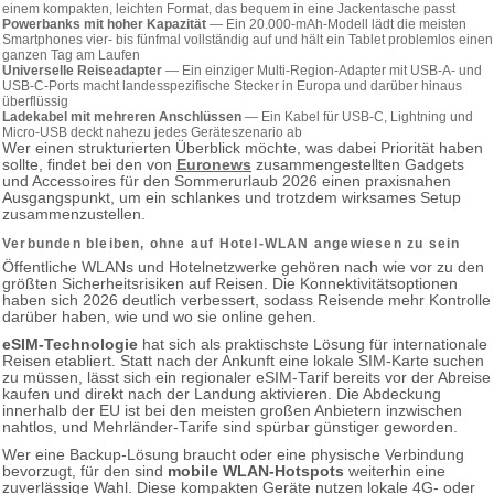
einem kompakten, leichten Format, das bequem in eine Jackentasche passt
Powerbanks mit hoher Kapazität
— Ein 20.000-mAh-Modell lädt die meisten
Smartphones vier- bis fünfmal vollständig auf und hält ein Tablet problemlos einen
ganzen Tag am Laufen
Universelle Reiseadapter
— Ein einziger Multi-Region-Adapter mit USB-A- und
USB-C-Ports macht landesspezifische Stecker in Europa und darüber hinaus
überflüssig
Ladekabel mit mehreren Anschlüssen
— Ein Kabel für USB-C, Lightning und
Micro-USB deckt nahezu jedes Geräteszenario ab
Wer einen strukturierten Überblick möchte, was dabei Priorität haben
sollte, findet bei den von
Euronews
zusammengestellten Gadgets
und Accessoires für den Sommerurlaub 2026 einen praxisnahen
Ausgangspunkt, um ein schlankes und trotzdem wirksames Setup
zusammenzustellen.
Verbunden bleiben, ohne auf Hotel-WLAN angewiesen zu sein
Öffentliche WLANs und Hotelnetzwerke gehören nach wie vor zu den
größten Sicherheitsrisiken auf Reisen. Die Konnektivitätsoptionen
haben sich 2026 deutlich verbessert, sodass Reisende mehr Kontrolle
darüber haben, wie und wo sie online gehen.
eSIM-Technologie
hat sich als praktischste Lösung für internationale
Reisen etabliert. Statt nach der Ankunft eine lokale SIM-Karte suchen
zu müssen, lässt sich ein regionaler eSIM-Tarif bereits vor der Abreise
kaufen und direkt nach der Landung aktivieren. Die Abdeckung
innerhalb der EU ist bei den meisten großen Anbietern inzwischen
nahtlos, und Mehrländer-Tarife sind spürbar günstiger geworden.
Wer eine Backup-Lösung braucht oder eine physische Verbindung
bevorzugt, für den sind
mobile WLAN-Hotspots
weiterhin eine
zuverlässige Wahl. Diese kompakten Geräte nutzen lokale 4G- oder