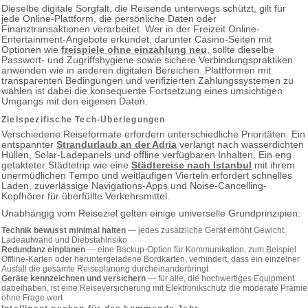
Dieselbe digitale Sorgfalt, die Reisende unterwegs schützt, gilt für
jede Online-Plattform, die persönliche Daten oder
Finanztransaktionen verarbeitet. Wer in der Freizeit Online-
Entertainment-Angebote erkundet, darunter Casino-Seiten mit
Optionen wie
freispiele ohne einzahlung neu
, sollte dieselbe
Passwort- und Zugriffshygiene sowie sichere Verbindungspraktiken
anwenden wie in anderen digitalen Bereichen. Plattformen mit
transparenten Bedingungen und verifizierten Zahlungssystemen zu
wählen ist dabei die konsequente Fortsetzung eines umsichtigen
Umgangs mit den eigenen Daten.
Zielspezifische Tech-Überlegungen
Verschiedene Reiseformate erfordern unterschiedliche Prioritäten. Ein
entspannter
Strandurlaub an der Adria
verlangt nach wasserdichten
Hüllen, Solar-Ladepanels und offline verfügbaren Inhalten. Ein eng
getakteter Städtetrip wie eine
Städtereise nach Istanbul
mit ihrem
unermüdlichen Tempo und weitläufigen Vierteln erfordert schnelles
Laden, zuverlässige Navigations-Apps und Noise-Cancelling-
Kopfhörer für überfüllte Verkehrsmittel.
Unabhängig vom Reiseziel gelten einige universelle Grundprinzipien:
Technik bewusst minimal halten
— jedes zusätzliche Gerät erhöht Gewicht,
Ladeaufwand und Diebstahlrisiko
Redundanz einplanen
— eine Backup-Option für Kommunikation, zum Beispiel
Offline-Karten oder heruntergeladene Bordkarten, verhindert, dass ein einzelner
Ausfall die gesamte Reiseplanung durcheinanderbringt
Geräte kennzeichnen und versichern
— für alle, die hochwertiges Equipment
dabeihaben, ist eine Reiseversicherung mit Elektronikschutz die moderate Prämie
ohne Frage wert