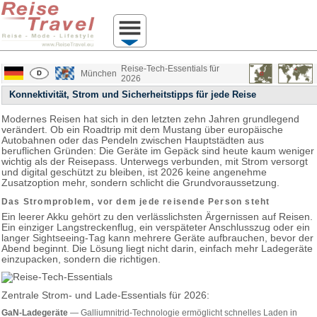
Reise-Tech-Essentials für
München
2026
Konnektivität, Strom und Sicherheitstipps für jede Reise
Modernes Reisen hat sich in den letzten zehn Jahren grundlegend
verändert. Ob ein Roadtrip mit dem Mustang über europäische
Autobahnen oder das Pendeln zwischen Hauptstädten aus
beruflichen Gründen: Die Geräte im Gepäck sind heute kaum weniger
wichtig als der Reisepass. Unterwegs verbunden, mit Strom versorgt
und digital geschützt zu bleiben, ist 2026 keine angenehme
Zusatzoption mehr, sondern schlicht die Grundvoraussetzung.
Das Stromproblem, vor dem jede reisende Person steht
Ein leerer Akku gehört zu den verlässlichsten Ärgernissen auf Reisen.
Ein einziger Langstreckenflug, ein verspäteter Anschlusszug oder ein
langer Sightseeing-Tag kann mehrere Geräte aufbrauchen, bevor der
Abend beginnt. Die Lösung liegt nicht darin, einfach mehr Ladegeräte
einzupacken, sondern die richtigen.
Zentrale Strom- und Lade-Essentials für 2026:
GaN-Ladegeräte
— Galliumnitrid-Technologie ermöglicht schnelles Laden in