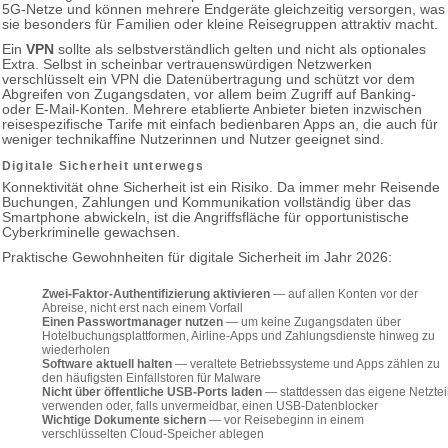
5G-Netze und können mehrere Endgeräte gleichzeitig versorgen, was
sie besonders für Familien oder kleine Reisegruppen attraktiv macht.
Ein
VPN
sollte als selbstverständlich gelten und nicht als optionales
Extra. Selbst in scheinbar vertrauenswürdigen Netzwerken
verschlüsselt ein VPN die Datenübertragung und schützt vor dem
Abgreifen von Zugangsdaten, vor allem beim Zugriff auf Banking-
oder E-Mail-Konten. Mehrere etablierte Anbieter bieten inzwischen
reisespezifische Tarife mit einfach bedienbaren Apps an, die auch für
weniger technikaffine Nutzerinnen und Nutzer geeignet sind.
Digitale Sicherheit unterwegs
Konnektivität ohne Sicherheit ist ein Risiko. Da immer mehr Reisende
Buchungen, Zahlungen und Kommunikation vollständig über das
Smartphone abwickeln, ist die Angriffsfläche für opportunistische
Cyberkriminelle gewachsen.
Praktische Gewohnheiten für digitale Sicherheit im Jahr 2026:
Zwei-Faktor-Authentifizierung aktivieren
— auf allen Konten vor der
Abreise, nicht erst nach einem Vorfall
Einen Passwortmanager nutzen
— um keine Zugangsdaten über
Hotelbuchungsplattformen, Airline-Apps und Zahlungsdienste hinweg zu
wiederholen
Software aktuell halten
— veraltete Betriebssysteme und Apps zählen zu
den häufigsten Einfallstoren für Malware
Nicht über öffentliche USB-Ports laden
— stattdessen das eigene Netztei
verwenden oder, falls unvermeidbar, einen USB-Datenblocker
Wichtige Dokumente sichern
— vor Reisebeginn in einem
verschlüsselten Cloud-Speicher ablegen