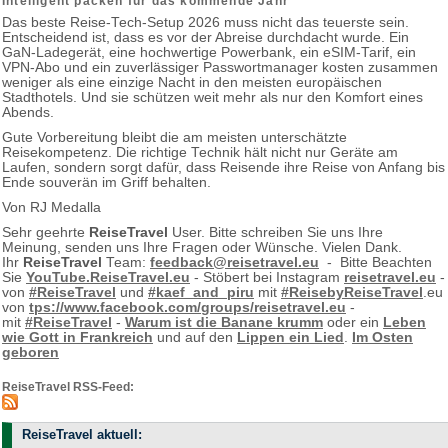
Intelligent packen für das kommende Jahr
Das beste Reise-Tech-Setup 2026 muss nicht das teuerste sein.
Entscheidend ist, dass es vor der Abreise durchdacht wurde. Ein
GaN-Ladegerät, eine hochwertige Powerbank, ein eSIM-Tarif, ein
VPN-Abo und ein zuverlässiger Passwortmanager kosten zusammen
weniger als eine einzige Nacht in den meisten europäischen
Stadthotels. Und sie schützen weit mehr als nur den Komfort eines
Abends.
Gute Vorbereitung bleibt die am meisten unterschätzte
Reisekompetenz. Die richtige Technik hält nicht nur Geräte am
Laufen, sondern sorgt dafür, dass Reisende ihre Reise von Anfang bis
Ende souverän im Griff behalten.
Von RJ Medalla
Sehr geehrte
ReiseTravel
User. Bitte schreiben Sie uns Ihre
Meinung, senden uns Ihre Fragen oder Wünsche. Vielen Dank.
Ihr
ReiseTravel
Team:
feedback@reisetravel.eu
- Bitte Beachten
Sie
YouTube.ReiseTravel.eu
- Stöbert bei Instagram
reisetravel.eu
-
von
#ReiseTravel
und
#kaef_and_piru
mit
#ReisebyReiseTravel
.eu
von
tps://www.facebook.com/groups/reisetravel.eu
-
mit
#ReiseTravel
-
Warum ist die Banane krumm
oder ein
Leben
wie Gott in Frankreich
und auf den
Lippen ein Lied
.
Im Osten
geboren
ReiseTravel RSS-Feed:
ReiseTravel aktuell: