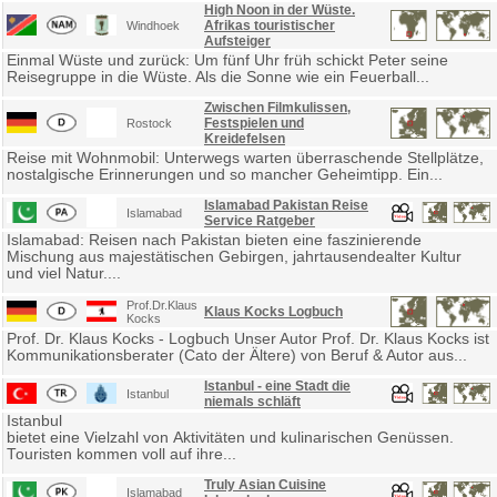
High Noon in der Wüste.
Afrikas touristischer
Windhoek
Aufsteiger
Einmal Wüste und zurück: Um fünf Uhr früh schickt Peter seine
Reisegruppe in die Wüste. Als die Sonne wie ein Feuerball...
Zwischen Filmkulissen,
Festspielen und
Rostock
Kreidefelsen
Reise mit Wohnmobil: Unterwegs warten überraschende Stellplätze,
nostalgische Erinnerungen und so mancher Geheimtipp. Ein...
Islamabad Pakistan Reise
Islamabad
Service Ratgeber
Islamabad: Reisen nach Pakistan bieten eine faszinierende
Mischung aus majestätischen Gebirgen, jahrtausendealter Kultur
und viel Natur....
Prof.Dr.Klaus
Klaus Kocks Logbuch
Kocks
Prof. Dr. Klaus Kocks - Logbuch Unser Autor Prof. Dr. Klaus Kocks ist
Kommunikationsberater (Cato der Ältere) von Beruf & Autor aus...
Istanbul - eine Stadt die
Istanbul
niemals schläft
Istanbul
bietet eine Vielzahl von Aktivitäten und kulinarischen Genüssen.
Touristen kommen voll auf ihre...
Truly Asian Cuisine
Islamabad