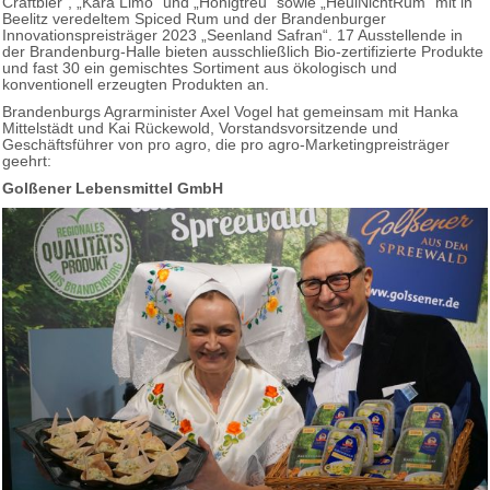
Craftbier“, „Kara Limo“ und „Honigtreu“ sowie „HeulNichtRum“ mit in
Beelitz veredeltem Spiced Rum und der Brandenburger
Innovationspreisträger 2023 „Seenland Safran“. 17 Ausstellende in
der Brandenburg-Halle bieten ausschließlich Bio-zertifizierte Produkte
und fast 30 ein gemischtes Sortiment aus ökologisch und
konventionell erzeugten Produkten an.
Brandenburgs Agrarminister Axel Vogel hat gemeinsam mit Hanka
Mittelstädt und Kai Rückewold, Vorstandsvorsitzende und
Geschäftsführer von pro agro, die pro agro-Marketingpreisträger
geehrt:
Golßener Lebensmittel GmbH