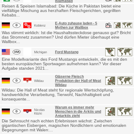
Islamabad
Reisen & Speisen Islamabad: Die Küche in Pakistan bietet eine
vielfältige Mischung aus herzhaften Fleischgerichten, gegrillten
Kebabs...
E-Auto zuhause laden - 5
Koblenz
Mythen zur Wallbox
Was stimmt wirklich: Ist die Haushaltssteckdose genauso gut? Bricht
das Stromnetz zusammen? Und dürfen Mieter überhaupt eine
Wallbox...
Ford Mustang
Michigan
Eine Modellvariante des Ford Mustangs entwickeln, die es mit den
besten europäischen Sportwagen aufnehmen kann? Vor dieser
Aufgabe standen 2021...
Gläserne Fleisch
Produktion der Hall of Meat
Wildau
Wildau
Wildau: Die Hall of Meat steht für regionale Wertschöpfung,
handwerkliche Verarbeitung, Tierwohl, Nachhaltigkeit und
konsequente...
Warum es immer mehr
Nicolas
Menschen in die Arktis und
Kitzki
Antarktis zieht
Die Sehnsucht nach echten Erlebnissen wächst: Zwischen
gigantischen Eisbergen, magischen Nordlichtern und emotionalen
Begegnungen mit Walen:...