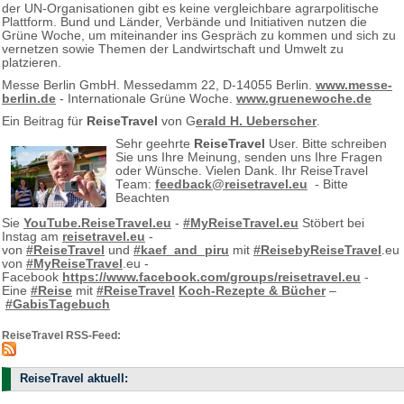
der UN-Organisationen gibt es keine vergleichbare agrarpolitische
Plattform. Bund und Länder, Verbände und Initiativen nutzen die
Grüne Woche, um miteinander ins Gespräch zu kommen und sich zu
vernetzen sowie Themen der Landwirtschaft und Umwelt zu
platzieren.
Messe Berlin GmbH. Messedamm 22, D-14055 Berlin.
www.messe-
berlin.de
- Internationale Grüne Woche.
www.gruenewoche.de
Ein Beitrag für
ReiseTravel
von G
erald H. Ueberscher
.
Sehr geehrte
ReiseTravel
User. Bitte schreiben
Sie uns Ihre Meinung, senden uns Ihre Fragen
oder Wünsche. Vielen Dank. Ihr ReiseTravel
Team:
feedback@reisetravel.eu
- Bitte
Beachten
Sie
YouTube.ReiseTravel.eu
-
#MyReiseTravel.eu
Stöbert bei
Instag am
reisetravel.eu
-
von
#ReiseTravel
und
#kaef_and_piru
mit
#ReisebyReiseTravel
.eu
von
#MyReiseTravel
.eu -
Facebook
https://www.facebook.com/groups/reisetravel.eu
-
Eine
#Reise
mit
#ReiseTravel
Koch-Rezepte & Bücher
–
#GabisTagebuch
ReiseTravel RSS-Feed:
ReiseTravel aktuell: