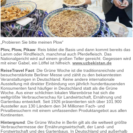
„Probieren Sie bitte meinen Plow“
Plov, Plow, Pikaw
: Reis bildet die Basis und dann kommt bereits das
Lamm oder Rindfleisch, manchmal auch Pferdefleisch. Das
Nationalgericht wird auf einem großen Teller gereicht. Gegessen wird
mit einer Gabel, ein Löffel ist hilfreich.
www.uzbekistan.de
ReiseTravel Fact
: Die Grüne Woche ist die traditionsreichste und
besucherstärkste Berliner Messe und zählt zu den bekanntesten
Veranstaltungen in Deutschland. Keine andere internationale
Ausstellung mit direkter Einbindung von jährlich hunderttausenden
Konsumenten fand häufiger in Deutschland statt als die Grüne
Woche. Aus einer schlichten lokalen Warenbörse hat sich die
weltgrößte Verbraucherschau für Landwirtschaft, Ernährung und
Gartenbau entwickelt. Seit 1926 präsentierten sich über 101.900
Aussteller aus 130 Ländern den 34 Millionen Fach- und
Privatbesuchern mit einem umfassenden Produktangebot aus allen
Kontinenten.
Hintergrund
: Die Grüne Woche in Berlin gilt als die weltweit größte
Verbrauchermesse der Ernährungswirtschaft, der Land- und
Forstwirtschaft und des Gartenbaus. In Deutschland und außerhalb