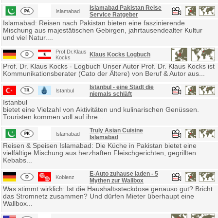
Islamabad Pakistan Reise
Islamabad
Service Ratgeber
Islamabad: Reisen nach Pakistan bieten eine faszinierende
Mischung aus majestätischen Gebirgen, jahrtausendealter Kultur
und viel Natur....
Prof.Dr.Klaus
Klaus Kocks Logbuch
Kocks
Prof. Dr. Klaus Kocks - Logbuch Unser Autor Prof. Dr. Klaus Kocks ist
Kommunikationsberater (Cato der Ältere) von Beruf & Autor aus...
Istanbul - eine Stadt die
Istanbul
niemals schläft
Istanbul
bietet eine Vielzahl von Aktivitäten und kulinarischen Genüssen.
Touristen kommen voll auf ihre...
Truly Asian Cuisine
Islamabad
Islamabad
Reisen & Speisen Islamabad: Die Küche in Pakistan bietet eine
vielfältige Mischung aus herzhaften Fleischgerichten, gegrillten
Kebabs...
E-Auto zuhause laden - 5
Koblenz
Mythen zur Wallbox
Was stimmt wirklich: Ist die Haushaltssteckdose genauso gut? Bricht
das Stromnetz zusammen? Und dürfen Mieter überhaupt eine
Wallbox...