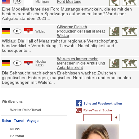
Ford Mustang
Michigan
Eine Modellvariante des Ford Mustangs entwickeln, die es mit den
besten europäischen Sportwagen aufnehmen kann? Vor dieser
Aufgabe standen 2021...
Gläserne Fleisch
Produktion der Hall of Meat
Wildau
Wildau
Wildau: Die Hall of Meat steht für regionale Wertschöpfung,
handwerkliche Verarbeitung, Tierwohl, Nachhaltigkeit und
konsequente...
Warum es immer mehr
Nicolas
Menschen in die Arktis und
Kitzki
Antarktis zieht
Die Sehnsucht nach echten Erlebnissen wächst: Zwischen
gigantischen Eisbergen, magischen Nordlichtern und emotionalen
Begegnungen mit Walen:...
Wir über uns
Seite auf Facebook teilen
Wer ist ReiseTravel
ReiseTravel Suche
Reise - Travel - Voyage
NEWS
Editorial