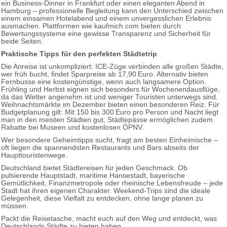
ein Business-Dinner in Frankfurt oder einen eleganten Abend in
Hamburg – professionelle Begleitung kann den Unterschied zwischen
einem einsamen Hotelabend und einem unvergesslichen Erlebnis
ausmachen. Plattformen wie kaufmich.com bieten durch
Bewertungssysteme eine gewisse Transparenz und Sicherheit für
beide Seiten.
Praktische Tipps für den perfekten Städtetrip
Die Anreise ist unkompliziert: ICE-Züge verbinden alle großen Städte,
wer früh bucht, findet Sparpreise ab 17,90 Euro. Alternativ bieten
Fernbusse eine kostengünstige, wenn auch langsamere Option.
Frühling und Herbst eignen sich besonders für Wochenendausflüge,
da das Wetter angenehm ist und weniger Touristen unterwegs sind.
Weihnachtsmärkte im Dezember bieten einen besonderen Reiz. Für
Budgetplanung gilt: Mit 150 bis 300 Euro pro Person und Nacht liegt
man in den meisten Städten gut, Städtepässe ermöglichen zudem
Rabatte bei Museen und kostenlosen ÖPNV.
Wer besondere Geheimtipps sucht, fragt am besten Einheimische –
oft liegen die spannendsten Restaurants und Bars abseits der
Haupttouristenwege.
Deutschland bietet Städtereisen für jeden Geschmack. Ob
pulsierende Hauptstadt, maritime Hansestadt, bayerische
Gemütlichkeit, Finanzmetropole oder rheinische Lebensfreude – jede
Stadt hat ihren eigenen Charakter. Weekend-Trips sind die ideale
Gelegenheit, diese Vielfalt zu entdecken, ohne lange planen zu
müssen.
Packt die Reisetasche, macht euch auf den Weg und entdeckt, was
Deutschlands Städte zu bieten haben.