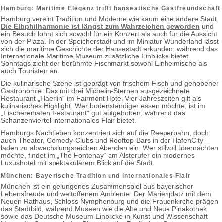
Hamburg: Maritime Eleganz trifft hanseatische Gastfreundschaft
Hamburg vereint Tradition und Moderne wie kaum eine andere Stadt.
Die Elbphilharmonie ist längst zum Wahrzeichen geworden
und
ein Besuch lohnt sich sowohl für ein Konzert als auch für die Aussicht
von der Plaza. In der Speicherstadt und im Miniatur Wunderland lässt
sich die maritime Geschichte der Hansestadt erkunden, während das
Internationale Maritime Museum zusätzliche Einblicke bietet.
Sonntags zieht der berühmte Fischmarkt sowohl Einheimische als
auch Touristen an.
Die kulinarische Szene ist geprägt von frischem Fisch und gehobener
Gastronomie: Das mit drei Michelin-Sternen ausgezeichnete
Restaurant „Haerlin“ im Fairmont Hotel Vier Jahreszeiten gilt als
kulinarisches Highlight. Wer bodenständiger essen möchte, ist im
„Fischereihafen Restaurant“ gut aufgehoben, während das
Schanzenviertel internationales Flair bietet.
Hamburgs Nachtleben konzentriert sich auf die Reeperbahn, doch
auch Theater, Comedy-Clubs und Rooftop-Bars in der HafenCity
laden zu abwechslungsreichen Abenden ein. Wer stilvoll übernachten
möchte, findet im „The Fontenay“ am Alsterufer ein modernes
Luxushotel mit spektakulärem Blick auf die Stadt.
München: Bayerische Tradition und internationales Flair
München ist ein gelungenes Zusammenspiel aus bayerischer
Lebensfreude und weltoffenem Ambiente. Der Marienplatz mit dem
Neuen Rathaus, Schloss Nymphenburg und die Frauenkirche prägen
das Stadtbild, während Museen wie die Alte und Neue Pinakothek
sowie das Deutsche Museum Einblicke in Kunst und Wissenschaft