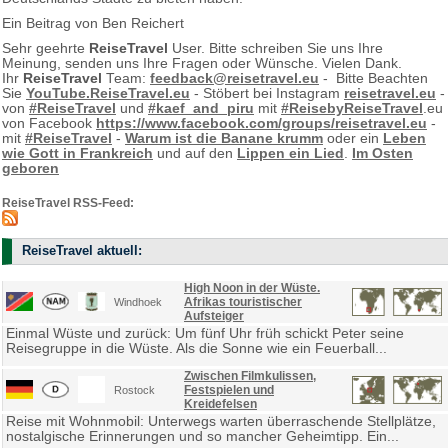
Ein Beitrag von Ben Reichert
Sehr geehrte
ReiseTravel
User. Bitte schreiben Sie uns Ihre
Meinung, senden uns Ihre Fragen oder Wünsche. Vielen Dank.
Ihr
ReiseTravel
Team:
feedback@reisetravel.eu
- Bitte Beachten
Sie
YouTube.ReiseTravel.eu
- Stöbert bei Instagram
reisetravel.eu
-
von
#ReiseTravel
und
#kaef_and_piru
mit
#ReisebyReiseTravel
.eu
von Facebook
https://www.facebook.com/groups/reisetravel.eu
-
mit
#ReiseTravel
-
Warum ist die Banane krumm
oder ein
Leben
wie Gott in Frankreich
und auf den
Lippen ein Lied
.
Im Osten
geboren
ReiseTravel RSS-Feed:
ReiseTravel aktuell:
High Noon in der Wüste.
Afrikas touristischer
Windhoek
Aufsteiger
Einmal Wüste und zurück: Um fünf Uhr früh schickt Peter seine
Reisegruppe in die Wüste. Als die Sonne wie ein Feuerball...
Zwischen Filmkulissen,
Festspielen und
Rostock
Kreidefelsen
Reise mit Wohnmobil: Unterwegs warten überraschende Stellplätze,
nostalgische Erinnerungen und so mancher Geheimtipp. Ein...