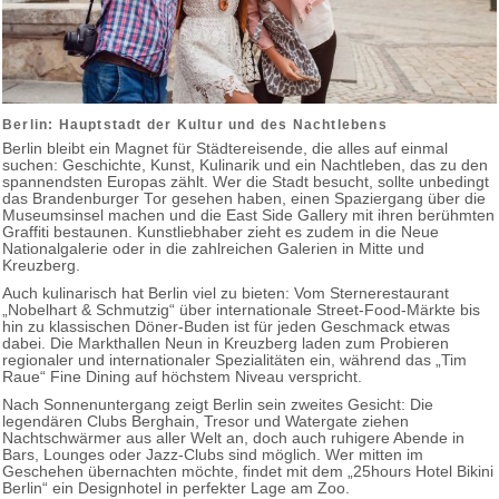
Berlin: Hauptstadt der Kultur und des Nachtlebens
Berlin bleibt ein Magnet für Städtereisende, die alles auf einmal
suchen: Geschichte, Kunst, Kulinarik und ein Nachtleben, das zu den
spannendsten Europas zählt. Wer die Stadt besucht, sollte unbedingt
das Brandenburger Tor gesehen haben, einen Spaziergang über die
Museumsinsel machen und die East Side Gallery mit ihren berühmten
Graffiti bestaunen. Kunstliebhaber zieht es zudem in die Neue
Nationalgalerie oder in die zahlreichen Galerien in Mitte und
Kreuzberg.
Auch kulinarisch hat Berlin viel zu bieten: Vom Sternerestaurant
„Nobelhart & Schmutzig“ über internationale Street-Food-Märkte bis
hin zu klassischen Döner-Buden ist für jeden Geschmack etwas
dabei. Die Markthallen Neun in Kreuzberg laden zum Probieren
regionaler und internationaler Spezialitäten ein, während das „Tim
Raue“ Fine Dining auf höchstem Niveau verspricht.
Nach Sonnenuntergang zeigt Berlin sein zweites Gesicht: Die
legendären Clubs Berghain, Tresor und Watergate ziehen
Nachtschwärmer aus aller Welt an, doch auch ruhigere Abende in
Bars, Lounges oder Jazz-Clubs sind möglich. Wer mitten im
Geschehen übernachten möchte, findet mit dem „25hours Hotel Bikini
Berlin“ ein Designhotel in perfekter Lage am Zoo.