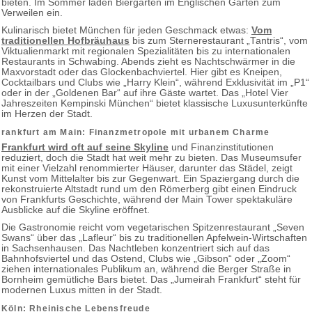
bieten. Im Sommer laden Biergärten im Englischen Garten zum
Verweilen ein.
Kulinarisch bietet München für jeden Geschmack etwas:
Vom
traditionellen Hofbräuhaus
bis zum Sternerestaurant „Tantris“, vom
Viktualienmarkt mit regionalen Spezialitäten bis zu internationalen
Restaurants in Schwabing. Abends zieht es Nachtschwärmer in die
Maxvorstadt oder das Glockenbachviertel. Hier gibt es Kneipen,
Cocktailbars und Clubs wie „Harry Klein“, während Exklusivität im „P1“
oder in der „Goldenen Bar“ auf ihre Gäste wartet. Das „Hotel Vier
Jahreszeiten Kempinski München“ bietet klassische Luxusunterkünfte
im Herzen der Stadt.
rankfurt am Main: Finanzmetropole mit urbanem Charme
Frankfurt wird oft auf seine Skyline
und Finanzinstitutionen
reduziert, doch die Stadt hat weit mehr zu bieten. Das Museumsufer
mit einer Vielzahl renommierter Häuser, darunter das Städel, zeigt
Kunst vom Mittelalter bis zur Gegenwart. Ein Spaziergang durch die
rekonstruierte Altstadt rund um den Römerberg gibt einen Eindruck
von Frankfurts Geschichte, während der Main Tower spektakuläre
Ausblicke auf die Skyline eröffnet.
Die Gastronomie reicht vom vegetarischen Spitzenrestaurant „Seven
Swans“ über das „Lafleur“ bis zu traditionellen Apfelwein-Wirtschaften
in Sachsenhausen. Das Nachtleben konzentriert sich auf das
Bahnhofsviertel und das Ostend, Clubs wie „Gibson“ oder „Zoom“
ziehen internationales Publikum an, während die Berger Straße in
Bornheim gemütliche Bars bietet. Das „Jumeirah Frankfurt“ steht für
modernen Luxus mitten in der Stadt.
Köln: Rheinische Lebensfreude