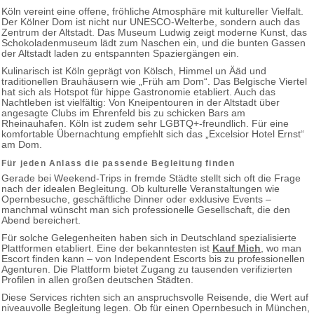
Köln vereint eine offene, fröhliche Atmosphäre mit kultureller Vielfalt.
Der Kölner Dom ist nicht nur UNESCO-Welterbe, sondern auch das
Zentrum der Altstadt. Das Museum Ludwig zeigt moderne Kunst, das
Schokoladenmuseum lädt zum Naschen ein, und die bunten Gassen
der Altstadt laden zu entspannten Spaziergängen ein.
Kulinarisch ist Köln geprägt von Kölsch, Himmel un Ääd und
traditionellen Brauhäusern wie „Früh am Dom“. Das Belgische Viertel
hat sich als Hotspot für hippe Gastronomie etabliert. Auch das
Nachtleben ist vielfältig: Von Kneipentouren in der Altstadt über
angesagte Clubs im Ehrenfeld bis zu schicken Bars am
Rheinauhafen. Köln ist zudem sehr LGBTQ+-freundlich. Für eine
komfortable Übernachtung empfiehlt sich das „Excelsior Hotel Ernst“
am Dom.
Für jeden Anlass die passende Begleitung finden
Gerade bei Weekend-Trips in fremde Städte stellt sich oft die Frage
nach der idealen Begleitung. Ob kulturelle Veranstaltungen wie
Opernbesuche, geschäftliche Dinner oder exklusive Events –
manchmal wünscht man sich professionelle Gesellschaft, die den
Abend bereichert.
Für solche Gelegenheiten haben sich in Deutschland spezialisierte
Plattformen etabliert. Eine der bekanntesten ist
Kauf Mich
, wo man
Escort finden kann – von Independent Escorts bis zu professionellen
Agenturen. Die Plattform bietet Zugang zu tausenden verifizierten
Profilen in allen großen deutschen Städten.
Diese Services richten sich an anspruchsvolle Reisende, die Wert auf
niveauvolle Begleitung legen. Ob für einen Opernbesuch in München,