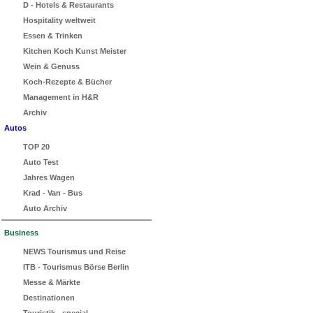
D - Hotels & Restaurants
Hospitality weltweit
Essen & Trinken
Kitchen Koch Kunst Meister
Wein & Genuss
Koch-Rezepte & Bücher
Management in H&R
Archiv
Autos
TOP 20
Auto Test
Jahres Wagen
Krad - Van - Bus
Auto Archiv
Business
NEWS Tourismus und Reise
ITB - Tourismus Börse Berlin
Messe & Märkte
Destinationen
Touristik - special