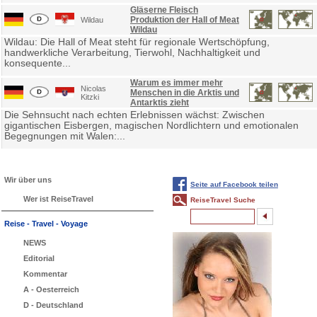
Gläserne Fleisch
Produktion der Hall of Meat
Wildau
Wildau
Wildau: Die Hall of Meat steht für regionale Wertschöpfung,
handwerkliche Verarbeitung, Tierwohl, Nachhaltigkeit und
konsequente...
Warum es immer mehr
Nicolas
Menschen in die Arktis und
Kitzki
Antarktis zieht
Die Sehnsucht nach echten Erlebnissen wächst: Zwischen
gigantischen Eisbergen, magischen Nordlichtern und emotionalen
Begegnungen mit Walen:...
Wir über uns
Seite auf Facebook teilen
Wer ist ReiseTravel
ReiseTravel Suche
Reise - Travel - Voyage
NEWS
Editorial
Kommentar
A - Oesterreich
D - Deutschland