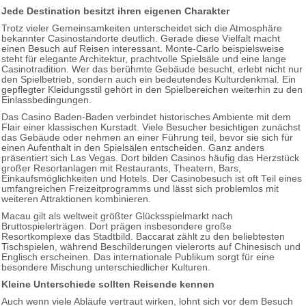
Jede Destination besitzt ihren eigenen Charakter
Trotz vieler Gemeinsamkeiten unterscheidet sich die Atmosphäre
bekannter Casinostandorte deutlich. Gerade diese Vielfalt macht
einen Besuch auf Reisen interessant. Monte-Carlo beispielsweise
steht für elegante Architektur, prachtvolle Spielsäle und eine lange
Casinotradition. Wer das berühmte Gebäude besucht, erlebt nicht nur
den Spielbetrieb, sondern auch ein bedeutendes Kulturdenkmal. Ein
gepflegter Kleidungsstil gehört in den Spielbereichen weiterhin zu den
Einlassbedingungen.
Das Casino Baden-Baden verbindet historisches Ambiente mit dem
Flair einer klassischen Kurstadt. Viele Besucher besichtigen zunächst
das Gebäude oder nehmen an einer Führung teil, bevor sie sich für
einen Aufenthalt in den Spielsälen entscheiden. Ganz anders
präsentiert sich Las Vegas. Dort bilden Casinos häufig das Herzstück
großer Resortanlagen mit Restaurants, Theatern, Bars,
Einkaufsmöglichkeiten und Hotels. Der Casinobesuch ist oft Teil eines
umfangreichen Freizeitprogramms und lässt sich problemlos mit
weiteren Attraktionen kombinieren.
Macau gilt als weltweit größter Glücksspielmarkt nach
Bruttospielerträgen. Dort prägen insbesondere große
Resortkomplexe das Stadtbild. Baccarat zählt zu den beliebtesten
Tischspielen, während Beschilderungen vielerorts auf Chinesisch und
Englisch erscheinen. Das internationale Publikum sorgt für eine
besondere Mischung unterschiedlicher Kulturen.
Kleine Unterschiede sollten Reisende kennen
Auch wenn viele Abläufe vertraut wirken, lohnt sich vor dem Besuch