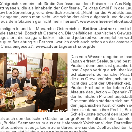
önigreich kam ein Lob für die Genüsse aus dem Kaiserreich: Aus Bel
atthyssen
, die als Inhaberin der Confiserie „Felicitas GmbH“ in der Lau
w bei Spremberg, verantwortlich zeichnet. „Nicht nur die Produkte au
 angetan, wenn man sieht, wie schön das alles aufgestellt und dekorier
aus dem Staunen gar nicht mehr heraus“.
www.confiserie-felicitas.
maligen k. und k. - Monarchie Österreich ist
Bettina Lindner
dienstlich
andelsattaché, Botschaft Österreich. Die vielfältigen japanischen Gewür
geistert, die sie „ganz lecker findet und jederzeit weiterempfehlen wird
ne gute Beziehung zu Fernost, war ich doch auch schon an der österrei
n China eingesetzt“.
www.advantageaustria.org/de
Das vom Wasser umgebene Insel
Japan erfreut Seeleute und bes
Piraten, denn eines ist garantier
Insel Japan verfügt auch über kl
Schatzinseln. So mancher Pirat,
die aus Grevesmühlen, scheuen 
nicht das Licht der Öffentlichkeit,
Piraten Freibeuter der lieben Art
Akteure des „Action – Openair -
der heimlichen Piratenhauptstadt
Grevesmühlen stärkten sich am 
den japanischen Köstlichkeiten s
dass sie danach ihre Fecht-, Box
Schießkünste sowohl den japani
 als auch den deutschen Gästen unter großem Beifall darbieten konnte
e „Buddel Seemannsrum aus der Hafenstadt Yokohama“ den Darsteller
äfte, anders ist es ja kaum zu erklären, wie sie das Duell ausfechten 
h unverletzt blieben.
www.piratenopenair.de