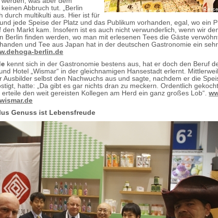
t werden, was aber dem
einen Abbruch tut. „Berlin
h durch multikulti aus. Hier ist für
und jede Speise der Platz und das Publikum vorhanden, egal, wo ein P
f den Markt kam. Insofern ist es auch nicht verwunderlich, wenn wir d
n Berlin finden werden, wo man mit erlesenen Tees die Gäste verwöhn
orhanden und Tee aus Japan hat in der deutschen Gastronomie ein sehr
.dehoga-berlin.de
de
kennt sich in der Gastronomie bestens aus, hat er doch den Beruf d
nd Hotel „Wismar“ in der gleichnamigen Hansestadt erlernt. Mittlerweil
er Ausbilder selbst den Nachwuchs aus und sagte, nachdem er die Spe
tigt, hatte: „Da gibt es gar nichts dran zu meckern. Ordentlich gekocht
h erteile den weit gereisten Kollegen am Herd ein ganz großes Lob“.
ww
-wismar.de
plus Genuss ist Lebensfreude