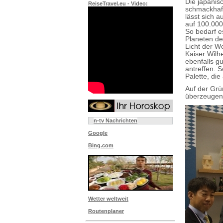
Die japanis
ReiseTravel.eu - Video:
schmackhaft
lässt sich 
auf 100.000
So bedarf e
Planeten de
Licht der We
Kaiser Wilh
ebenfalls g
antreffen. 
Palette, di
Auf der Gr
überzeugen
n-tv Nachrichten
Google
Bing.com
Wetter weltweit
Routenplaner