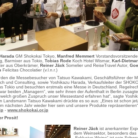
 Harada
GM Shokokai Tokyo,
Manfred Memmert
Vorstandsvorsitzende
, Barmixer aus Tokio,
Tobias Rode
Koch Hotel Wismar,
Karl-Dietmar
ter aus Oberkrämer,
Reiner Jäck
Somelier und ReiseTravel Autor,
Goe
n
Felicitas Chocolatier (v.l.n.r.)
den die Messebesucher von Tatsuo Kawakami, Geschäftsführer der Mi
h und Consulting, sowie Yoshikazu Harada, Verkaufsleiter der SHOKO
 Tokio und besuchten erstmals eine Messe in Deutschland. Regelrec
ar beiden „Managern“, wie sehr ihnen der Aufenthalt in Berlin zusagte.
, welch großen Zuspruch unser Messestand erfahren hat“, sagte Yoshi
n Landsmann Tatsuo Kawakami drückte es so aus: „Eines ist schon jetz
im nächsten Jahr wieder hier sein und unsere Produkte repräsentieren“
jp
-
www.shokokai.or.jp
r Prosit!
Reiner Jäck
ist anerkannter Exp
dem Weinsektor, besonders das
„Exklusive Weine“ ist sein Schwe