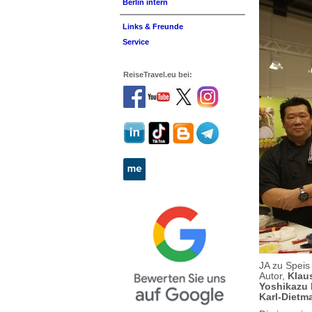
Berlin intern
Links & Freunde
Service
ReiseTravel.eu bei:
JA zu Speis
Autor,
Klaus
Yoshikazu
Karl-Dietma