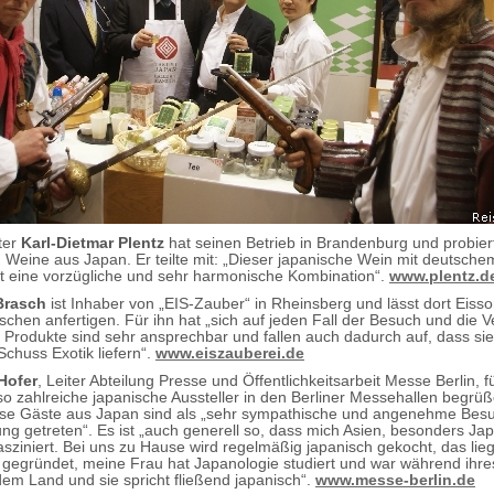
ter
Karl-Dietmar Plentz
hat seinen Betrieb in Brandenburg und probie
Weine aus Japan. Er teilte mit: „Dieser japanische Wein mit deutsche
t eine vorzügliche und sehr harmonische Kombination“.
www.plentz.d
Brasch
ist Inhaber von „EIS-Zauber“ in Rheinsberg und lässt dort Eiss
hen anfertigen. Für ihn hat „sich auf jeden Fall der Besuch und die V
e Produkte sind sehr ansprechbar und fallen auch dadurch auf, dass si
chuss Exotik liefern“.
www.eiszauberei.de
Hofer
, Leiter Abteilung Presse und Öffentlichkeitsarbeit Messe Berlin, fü
 „so zahlreiche japanische Aussteller in den Berliner Messehallen begrü
ese Gäste aus Japan sind als „sehr sympathische und angenehme Bes
ung getreten“. Es ist „auch generell so, dass mich Asien, besonders Ja
fasziniert. Bei uns zu Hause wird regelmäßig japanisch gekocht, das lie
 gegründet, meine Frau hat Japanologie studiert und war während ihr
 dem Land und sie spricht fließend japanisch“.
www.messe-berlin.de