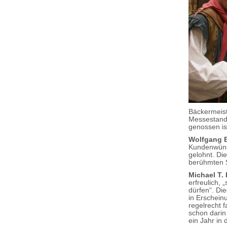
Bäckermeis
Messestand 
genossen is
Wolfgang 
Kundenwünsc
gelohnt. Di
berühmten S
Michael T. 
erfreulich,
dürfen“. Di
in Erschein
regelrecht 
schon darin
ein Jahr in