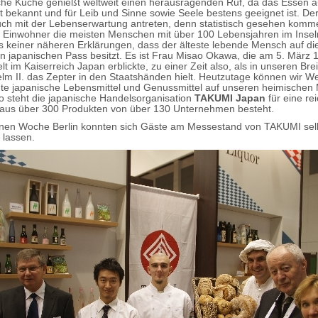
che Küche genießt weltweit einen herausragenden Ruf, da das Essen a
 bekannt und für Leib und Sinne sowie Seele bestens geeignet ist. De
auch mit der Lebenserwartung antreten, denn statistisch gesehen komm
 Einwohner die meisten Menschen mit über 100 Lebensjahren im Inselr
s keiner näheren Erklärungen, dass der älteste lebende Mensch auf d
n japanischen Pass besitzt. Es ist Frau Misao Okawa, die am 5. März 
lt im Kaiserreich Japan erblickte, zu einer Zeit also, als in unseren Br
elm II. das Zepter in den Staatshänden hielt. Heutzutage können wir W
ute japanische Lebensmittel und Genussmittel auf unseren heimischen
So steht die japanische Handelsorganisation
TAKUMI Japan
für eine rei
e aus über 300 Produkten von über 130 Unternehmen besteht.
ünen Woche Berlin konnten sich Gäste am Messestand von TAKUMI sel
 lassen.