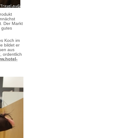
rodukt
emnächst
t. Der Markt
 gutes
es Koch im
e bildet er
isen aus
, ordentlich
w.hotel-