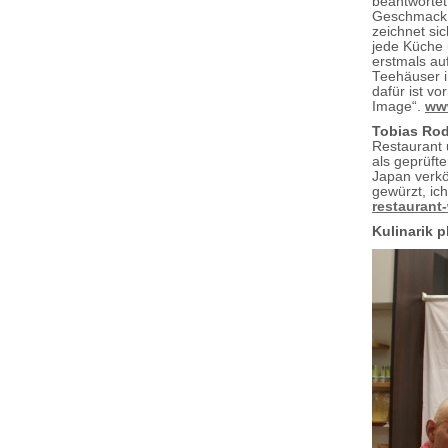
beantworte
Geschmack k
zeichnet sic
jede Küche 
erstmals au
Teehäuser i
dafür ist v
Image“.
www
Tobias Ro
Restaurant u
als geprüft
Japan verkös
gewürzt, ic
restaurant
Kulinarik 