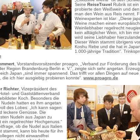
Seine
ReiseTravel
Rubrik ist ein
probierte den Weißwein und den
man den Wein aus Reis nennt. F
Weinexperten ist klar: „Diese ja
Weine machen einen europäisc
Weinliebhaber regelrecht neugier
kein alltäglicher Wein, ich bin mir
wird seine Liebhaber hierzulande
Dieser Wein stammt übrigens vo
Koshu Rebe und die hat in Japan
1.000-jährige Tradition
“. Trinksp
e
emmert
, Vorstandsvorsitzender proagro, „Verband zur Förderung des l
er Region Brandenburg-Berlin e. V.“, zeigte sich sehr angetan. Erzeu
eich Japan „sind immer spannend. Das trifft vor allen Dingen auf neue
, die ich hier ausgiebig probieren konnte“.
www.proagro.de
r Richter
, Vizepräsident des
otel- und Gaststättenverband
gebildeter Koch. Besonders die
 Nudeln hatten es ihm angetan
voll des Lobes: „Ich kann sagen:
nd leckere Genüsse. Die
nsten Nudeln aus Japan zu
st ein regelrechter Hochgenuss.“
eitfrage, ob die Nudel aus Italien
t stammt, kann bis heute für ihn
ollegen nicht einwandfrei