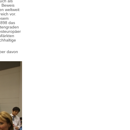
uch als
r Beweis
en weltweit
eich vor.
iesem
1898 das
eitengraden
esteuropäer
 Märkten
chhaltige
ber davon