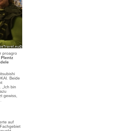
r proagro
 Plentz
dele
tsubishi
KAI. Beide
ht
 „Ich bin
kazu
t gewiss,
.
erte auf
 Fachgebiet
rpunkt.