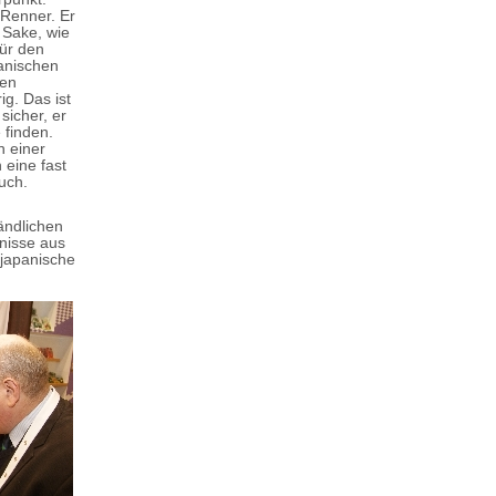
 Renner. Er
 Sake, wie
ür den
panischen
hen
ig. Das ist
 sicher, er
 finden.
n einer
 eine fast
ruch.
ändlichen
gnisse aus
 japanische