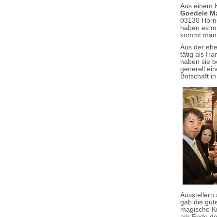
Aus einem K
Goedele M
03130 Horno
haben es mir
kommt man 
Aus der ehe
tätig als H
haben sie be
generell ei
Botschaft i
Ausstellern
gab die gut
magische Kr
am Ende doc