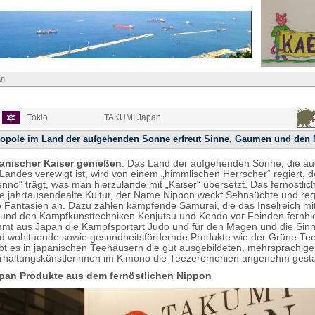
an
Tokio
TAKUMI Japan
ropole im Land der aufgehenden Sonne erfreut Sinne, Gaumen und den
panischer Kaiser genießen
: Das Land der aufgehenden Sonne, die au
Landes verewigt ist, wird von einem „himmlischen Herrscher“ regiert, d
Tenno“ trägt, was man hierzulande mit „Kaiser“ übersetzt. Das fernöstli
ine jahrtausendealte Kultur, der Name Nippon weckt Sehnsüchte und reg
 Fantasien an. Dazu zählen kämpfende Samurai, die das Inselreich mi
und den Kampfkunsttechniken Kenjutsu und Kendo vor Feinden fernhie
t aus Japan die Kampfsportart Judo und für den Magen und die Sin
nd wohltuende sowie gesundheitsfördernde Produkte wie der Grüne Tee
ibt es in japanischen Teehäusern die gut ausgebildeten, mehrsprachig
erhaltungskünstlerinnen im Kimono die Teezeremonien angenehm gesta
an Produkte aus dem fernöstlichen Nippon