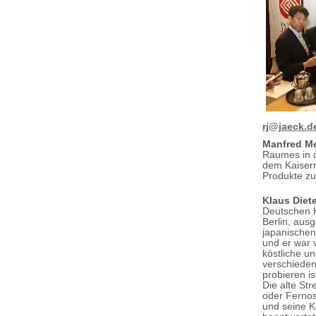
rj@jaeck.d
Manfred M
Raumes in d
dem Kaiserr
Produkte zu
Klaus Diete
Deutschen H
Berlin, aus
japanischen
und er war 
köstliche u
verschiede
probieren i
Die alte Str
oder Fernos
und seine K