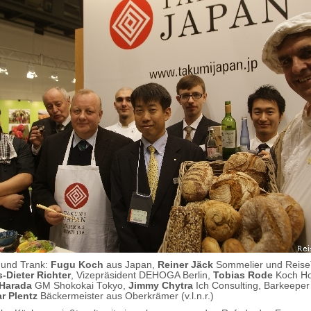
 und Trank:
Fugu Koch
aus Japan,
Reiner Jäck
Sommelier und Reise
-Dieter Richter
, Vizepräsident DEHOGA Berlin,
Tobias Rode
Koch Ho
 Harada
GM Shokokai Tokyo,
Jimmy Chytra
Ich Consulting, Barkeeper
r Plentz
Bäckermeister aus Oberkrämer (v.l.n.r.)