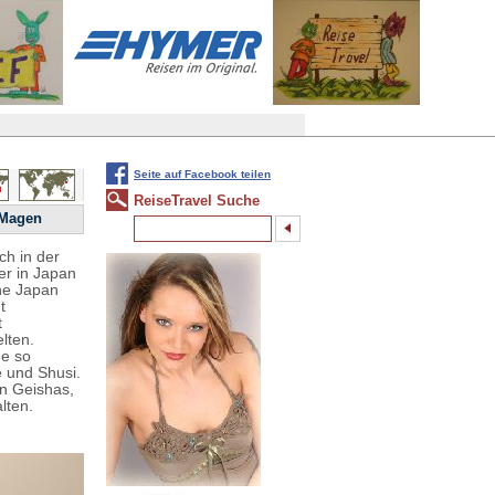
Seite auf Facebook teilen
ReiseTravel Suche
 Magen
ch in der
er in Japan
che Japan
t
t
lten.
ne so
 und Shusi.
en Geishas,
lten.