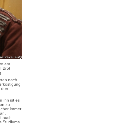
rte am
m Brot
e
orten nach
erköstigung
e den
r ihn ist es
ßen zu
ucher immer
pan,
gt auch
es Studiums