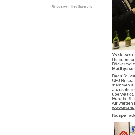
Reisetravel - Ihre Startseite
Yoshikazu
Brandenburg
Bäckermeis
Matthysse
Begrüßt wur
UFJ Researc
stammen aus
anzusehen w
überwältigt
Harada. Sei
wir werden 
www.murc.
Kampai ode