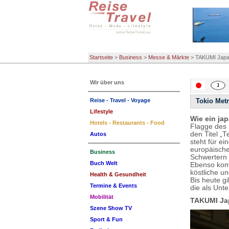
Startseite
>
Business
>
Messe & Märkte
>
TAKUMI Jap
Wir über uns
Reise - Travel - Voyage
Tokio Met
Lifestyle
Wie ein ja
Hotels - Restaurants - Food
Flagge des 
den Titel „
Autos
steht für e
europäische
Business
Schwertern 
Buch Welt
Ebenso komm
köstliche u
Health & Gesundheit
Bis heute g
Termine & Events
die als Unt
Mobilität
TAKUMI Jap
Szene Show TV
Sport & Fun