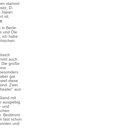
gien stammt
sitz, D-
s Japan
t ist,
de
 in Berlin
ze und Öle
, ich habe
chischen
reich
timmt auch
t: Die große
eine
 besonders
aber gar
 weil diese
 sind. Zwei
Theater“ aus
Stand mit
o ausgiebig,
- und
schen
n. Bestimmt
n fast schon
konnten und