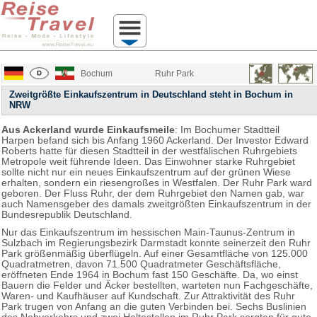
Bochum
Ruhr Park
Zweitgrößte Einkaufszentrum in Deutschland steht in Bochum in
NRW
Aus Ackerland wurde Einkaufsmeile
: Im Bochumer Stadtteil
Harpen befand sich bis Anfang 1960 Ackerland. Der Investor Edward
Roberts hatte für diesen Stadtteil in der westfälischen Ruhrgebiets
Metropole weit führende Ideen. Das Einwohner starke Ruhrgebiet
sollte nicht nur ein neues Einkaufszentrum auf der grünen Wiese
erhalten, sondern ein riesengroßes in Westfalen. Der Ruhr Park ward
geboren. Der Fluss Ruhr, der dem Ruhrgebiet den Namen gab, war
auch Namensgeber des damals zweitgrößten Einkaufszentrum in der
Bundesrepublik Deutschland.
Nur das Einkaufszentrum im hessischen Main-Taunus-Zentrum in
Sulzbach im Regierungsbezirk Darmstadt konnte seinerzeit den Ruhr
Park größenmäßig überflügeln. Auf einer Gesamtfläche von 125.000
Quadratmetren, davon 71.500 Quadratmeter Geschäftsfläche,
eröffneten Ende 1964 in Bochum fast 150 Geschäfte. Da, wo einst
Bauern die Felder und Äcker bestellten, warteten nun Fachgeschäfte,
Waren- und Kaufhäuser auf Kundschaft. Zur Attraktivität des Ruhr
Park trugen von Anfang an die guten Verbinden bei. Sechs Buslinien