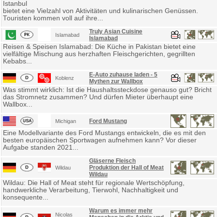
Istanbul
bietet eine Vielzahl von Aktivitäten und kulinarischen Genüssen.
Touristen kommen voll auf ihre...
Truly Asian Cuisine
Islamabad
Islamabad
Reisen & Speisen Islamabad: Die Küche in Pakistan bietet eine
vielfältige Mischung aus herzhaften Fleischgerichten, gegrillten
Kebabs...
E-Auto zuhause laden - 5
Koblenz
Mythen zur Wallbox
Was stimmt wirklich: Ist die Haushaltssteckdose genauso gut? Bricht
das Stromnetz zusammen? Und dürfen Mieter überhaupt eine
Wallbox...
Ford Mustang
Michigan
Eine Modellvariante des Ford Mustangs entwickeln, die es mit den
besten europäischen Sportwagen aufnehmen kann? Vor dieser
Aufgabe standen 2021...
Gläserne Fleisch
Produktion der Hall of Meat
Wildau
Wildau
Wildau: Die Hall of Meat steht für regionale Wertschöpfung,
handwerkliche Verarbeitung, Tierwohl, Nachhaltigkeit und
konsequente...
Warum es immer mehr
Nicolas