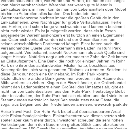
Versandhausanbietern, wie Hertie und Horten, die haben sich längst
vom Markt verabschiedet. Warenhäuser waren gute Mieter in
Einkaufszentren, in ihnen konnte man von Lebensmitteln über Möbel
bis hin zu Autoreifen alles kaufen. Das bedeutete auch,
Warenhauskonzerne buchten immer die größten Gebäude in den
Einkaufsmeilen. Zwei Nachfrager für große Verkaufshäuser, Hertie
und Horten, sind schon lange verschwunden und kommen bestimmt
nicht mehr wieder. Es ist ja mitgeteilt worden, dass ein in Essen
angesiedelter Warenhauskonzern erst kürzlich an einen Eigentümer
aus Österreich verkauft worden ist und der Gesamtkonzern um
seinen wirtschaftlichen Fortbestand kämpft. Einst hatten auch die
Versandhändler Quelle und Neckermann ihre Läden im Ruhr Park
aufgemacht. Wie bekannt, sowohl Neckermann als auch Quelle sind
längst Historie. Natürlich nagt auch der moderne Zahn der Zeit immer
an Einkaufszentren. Eine Bank, die noch vor einigen Jahren im Ruhr
Park eine ihrer deutschlandweiten Filialen hatte, beschloss aus
Kostengründen, sich vom gesamten Filialnetz zu trennen. Seitdem ist
diese Bank nur noch eine Onlinebank. Im Ruhr Park konnte
letztendlich eine andere Bank gewonnen werden, in die Räume des
Mitbewerbers zu ziehen. Klagen der Einzelhändler, der Onlinehandel
nimmt den Ladenbesitzern einen Großteil des Umsatzes ab, gibt es
nicht nur von Ladenbesitzern aus dem Ruhr-Park. Heutzutage bleibt
aber festzuhalten, der Ruhr-Park hat sich etabliert und darf viele treue
Stammkunden werktäglich begrüßen sowie stets neue Gäste, die
sogar aus Belgien und den Niederlanden anreisen.
www.ruhrpark.de
ReiseTravel Fact: Der Ruhr Park bietet auf überschaubarem Areal
viele Einkaufsmöglichkeiten. Einkaufszentren wie dieses setzten sich
später aber kaum mehr durch. Investoren scheuten die sehr hohen
Vorleistungen, denn den Bauern ein großes Stück Land abzukaufen
und darauf um 150 Geschäfte zu erstellen, benötigen enorme Kosten.