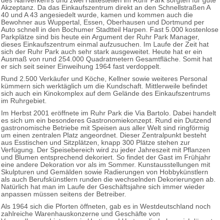
des Nahverkehrs und zwei Haltestellen im Ruhr Park sorgten für gute
Akzeptanz. Da das Einkaufszentrum direkt an den Schnellstraßen A
40 und A 43 angesiedelt wurde, kamen und kommen auch die
Bewohner aus Wuppertal, Essen, Oberhausen und Dortmund per
Auto schnell in den Bochumer Stadtteil Harpen. Fast 5.000 kostenlose
Parkplätze sind bis heute ein Argument der Ruhr Park Manager,
dieses Einkaufszentrum einmal aufzusuchen. Im Laufe der Zeit hat
sich der Ruhr Park auch sehr stark ausgeweitet. Heute hat er ein
Ausmaß von rund 254.000 Quadratmetern Gesamtfläche. Somit hat
er sich seit seiner Einweihung 1964 fast verdoppelt.
Rund 2.500 Verkäufer und Köche, Kellner sowie weiteres Personal
kümmern sich werktäglich um die Kundschaft. Mittlerweile befindet
sich auch ein Kinokomplex auf dem Gelände des Einkaufszentrums
im Ruhrgebiet.
Im Herbst 2001 eröffnete im Ruhr Park die Via Bartolo. Dabei handelt
es sich um ein besonderes Gastronomiekonzept. Rund ein Dutzend
gastronomische Betriebe mit Speisen aus aller Welt sind ringförmig
um einen zentralen Platz angeordnet. Dieser Zentralpunkt besteht
aus Esstischen und Sitzplätzen, knapp 300 Plätze stehen zur
Verfügung. Der Speisebereich wird zu jeder Jahreszeit mit Pflanzen
und Blumen entsprechend dekoriert. So findet der Gast im Frühjahr
eine andere Dekoration vor als im Sommer. Kunstausstellungen mit
Skulpturen und Gemälden sowie Radierungen von Hobbykünstlern
als auch Berufskünstlern runden die wechselnden Dekorierungen ab.
Natürlich hat man im Laufe der Geschäftsjahre sich immer wieder
anpassen müssen seitens der Betreiber.
Als 1964 sich die Pforten öffneten, gab es in Westdeutschland noch
zahlreiche Warenhauskonzerne und Geschäfte von