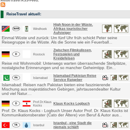
ReiseTravel RSS-Feed:
ReiseTravel aktuell:
High Noon in der Wüste.
Afrikas touristischer
Windhoek
Aufsteiger
Einmal Wüste und zurück: Um fünf Uhr früh schickt Peter seine
Reisegruppe in die Wüste. Als die Sonne wie ein Feuerball...
Zwischen Filmkulissen,
Festspielen und
Rostock
Kreidefelsen
Reise mit Wohnmobil: Unterwegs warten überraschende Stellplätze,
nostalgische Erinnerungen und so mancher Geheimtipp. Ein...
Islamabad Pakistan Reise
Islamabad
Service Ratgeber
Islamabad: Reisen nach Pakistan bieten eine faszinierende
Mischung aus majestätischen Gebirgen, jahrtausendealter Kultur
und viel Natur....
Prof.Dr.Klaus
Klaus Kocks Logbuch
Kocks
Prof. Dr. Klaus Kocks - Logbuch Unser Autor Prof. Dr. Klaus Kocks ist
Kommunikationsberater (Cato der Ältere) von Beruf & Autor aus...
Istanbul - eine Stadt die
Istanbul
niemals schläft