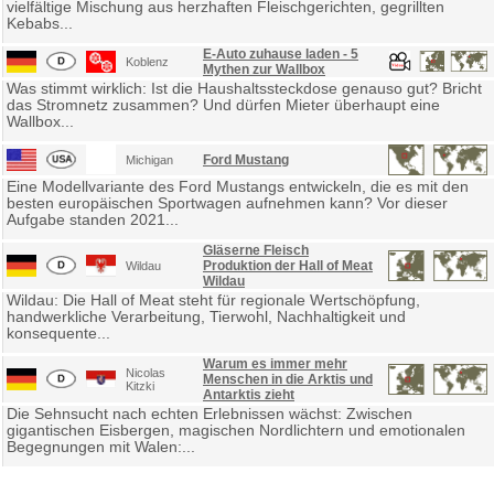
vielfältige Mischung aus herzhaften Fleischgerichten, gegrillten
Kebabs...
E-Auto zuhause laden - 5
Koblenz
Mythen zur Wallbox
Was stimmt wirklich: Ist die Haushaltssteckdose genauso gut? Bricht
das Stromnetz zusammen? Und dürfen Mieter überhaupt eine
Wallbox...
Ford Mustang
Michigan
Eine Modellvariante des Ford Mustangs entwickeln, die es mit den
besten europäischen Sportwagen aufnehmen kann? Vor dieser
Aufgabe standen 2021...
Gläserne Fleisch
Produktion der Hall of Meat
Wildau
Wildau
Wildau: Die Hall of Meat steht für regionale Wertschöpfung,
handwerkliche Verarbeitung, Tierwohl, Nachhaltigkeit und
konsequente...
Warum es immer mehr
Nicolas
Menschen in die Arktis und
Kitzki
Antarktis zieht
Die Sehnsucht nach echten Erlebnissen wächst: Zwischen
gigantischen Eisbergen, magischen Nordlichtern und emotionalen
Begegnungen mit Walen:...