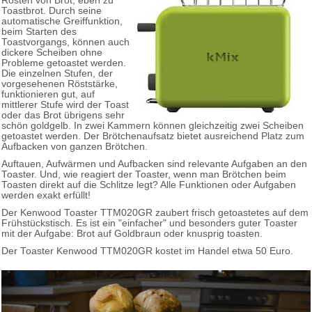
Rösten von Brot, eben zu
Toastbrot. Durch seine
automatische Greiffunktion,
beim Starten des
Toastvorgangs, können auch
dickere Scheiben ohne
Probleme getoastet werden.
Die einzelnen Stufen, der
vorgesehenen Röststärke,
funktionieren gut, auf
mittlerer Stufe wird der Toast
oder das Brot übrigens sehr
schön goldgelb. In zwei Kammern können gleichzeitig zwei Scheiben
getoastet werden. Der Brötchenaufsatz bietet ausreichend Platz zum
Aufbacken von ganzen Brötchen.
Auftauen, Aufwärmen und Aufbacken sind relevante Aufgaben an den
Toaster. Und, wie reagiert der Toaster, wenn man Brötchen beim
Toasten direkt auf die Schlitze legt? Alle Funktionen oder Aufgaben
werden exakt erfüllt!
Der Kenwood Toaster TTM020GR zaubert frisch getoastetes auf dem
Frühstückstisch. Es ist ein "einfacher" und besonders guter Toaster
mit der Aufgabe: Brot auf Goldbraun oder knusprig toasten.
Der Toaster Kenwood TTM020GR kostet im Handel etwa 50 Euro.