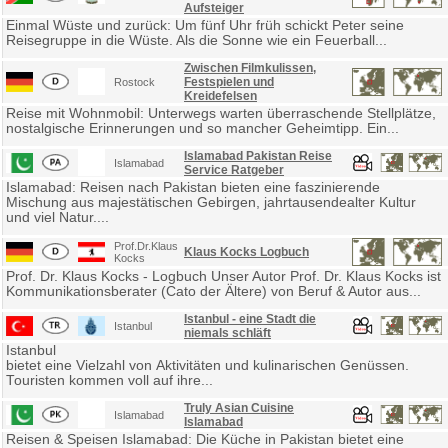
Aufsteiger
Einmal Wüste und zurück: Um fünf Uhr früh schickt Peter seine
Reisegruppe in die Wüste. Als die Sonne wie ein Feuerball...
Zwischen Filmkulissen,
Festspielen und
Rostock
Kreidefelsen
Reise mit Wohnmobil: Unterwegs warten überraschende Stellplätze,
nostalgische Erinnerungen und so mancher Geheimtipp. Ein...
Islamabad Pakistan Reise
Islamabad
Service Ratgeber
Islamabad: Reisen nach Pakistan bieten eine faszinierende
Mischung aus majestätischen Gebirgen, jahrtausendealter Kultur
und viel Natur....
Prof.Dr.Klaus
Klaus Kocks Logbuch
Kocks
Prof. Dr. Klaus Kocks - Logbuch Unser Autor Prof. Dr. Klaus Kocks ist
Kommunikationsberater (Cato der Ältere) von Beruf & Autor aus...
Istanbul - eine Stadt die
Istanbul
niemals schläft
Istanbul
bietet eine Vielzahl von Aktivitäten und kulinarischen Genüssen.
Touristen kommen voll auf ihre...
Truly Asian Cuisine
Islamabad
Islamabad
Reisen & Speisen Islamabad: Die Küche in Pakistan bietet eine