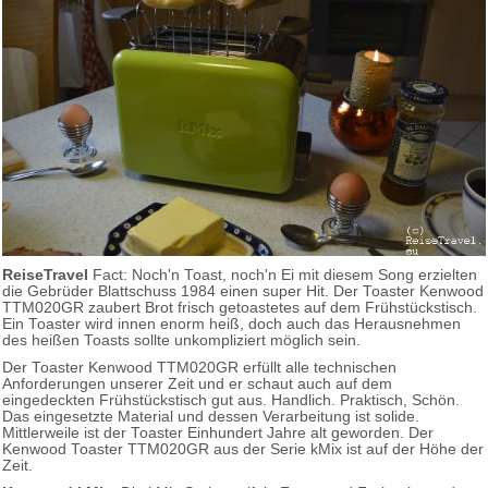
ReiseTravel
Fact: Noch'n Toast, noch'n Ei mit diesem Song erzielten
die Gebrüder Blattschuss 1984 einen super Hit. Der Toaster Kenwood
TTM020GR zaubert Brot frisch getoastetes auf dem Frühstückstisch.
Ein Toaster wird innen enorm heiß, doch auch das Herausnehmen
des heißen Toasts sollte unkompliziert möglich sein.
Der Toaster Kenwood TTM020GR erfüllt alle technischen
Anforderungen unserer Zeit und er schaut auch auf dem
eingedeckten Frühstückstisch gut aus. Handlich. Praktisch, Schön.
Das eingesetzte Material und dessen Verarbeitung ist solide.
Mittlerweile ist der Toaster Einhundert Jahre alt geworden. Der
Kenwood Toaster TTM020GR aus der Serie kMix ist auf der Höhe der
Zeit.