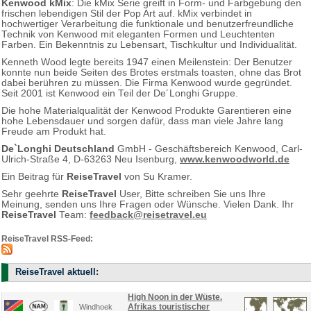
Kenwood kMix
: Die kMix Serie greift in Form- und Farbgebung den
frischen lebendigen Stil der Pop Art auf. kMix verbindet in
hochwertiger Verarbeitung die funktionale und benutzerfreundliche
Technik von Kenwood mit eleganten Formen und Leuchtenten
Farben. Ein Bekenntnis zu Lebensart, Tischkultur und Individualität.
Kenneth Wood legte bereits 1947 einen Meilenstein: Der Benutzer
konnte nun beide Seiten des Brotes erstmals toasten, ohne das Brot
dabei berühren zu müssen. Die Firma Kenwood wurde gegründet.
Seit 2001 ist Kenwood ein Teil der De´Longhi Gruppe.
Die hohe Materialqualität der Kenwood Produkte Garentieren eine
hohe Lebensdauer und sorgen dafür, dass man viele Jahre lang
Freude am Produkt hat.
De`Longhi Deutschland
GmbH - Geschäftsbereich Kenwood, Carl-
Ulrich-Straße 4, D-63263 Neu Isenburg,
www.kenwoodworld.de
Ein Beitrag für
ReiseTravel
von Su Kramer.
Sehr geehrte
ReiseTravel
User, Bitte schreiben Sie uns Ihre
Meinung, senden uns Ihre Fragen oder Wünsche. Vielen Dank. Ihr
ReiseTravel
Team:
feedback@reisetravel.eu
ReiseTravel RSS-Feed:
ReiseTravel aktuell:
High Noon in der Wüste.
Afrikas touristischer
Windhoek