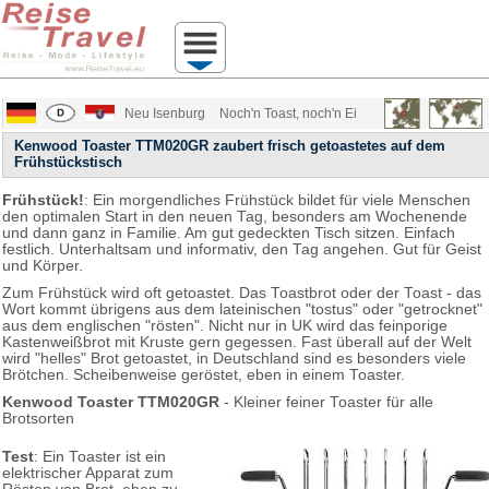
Neu Isenburg
Noch'n Toast, noch'n Ei
Kenwood Toaster TTM020GR zaubert frisch getoastetes auf dem
Frühstückstisch
Frühstück!
: Ein morgendliches Frühstück bildet für viele Menschen
den optimalen Start in den neuen Tag, besonders am Wochenende
und dann ganz in Familie. Am gut gedeckten Tisch sitzen. Einfach
festlich. Unterhaltsam und informativ, den Tag angehen. Gut für Geist
und Körper.
Zum Frühstück wird oft getoastet. Das Toastbrot oder der Toast - das
Wort kommt übrigens aus dem lateinischen "tostus" oder "getrocknet"
aus dem englischen "rösten". Nicht nur in UK wird das feinporige
Kastenweißbrot mit Kruste gern gegessen. Fast überall auf der Welt
wird "helles" Brot getoastet, in Deutschland sind es besonders viele
Brötchen. Scheibenweise geröstet, eben in einem Toaster.
Kenwood Toaster TTM020GR
- Kleiner feiner Toaster für alle
Brotsorten
Test
: Ein Toaster ist ein
elektrischer Apparat zum