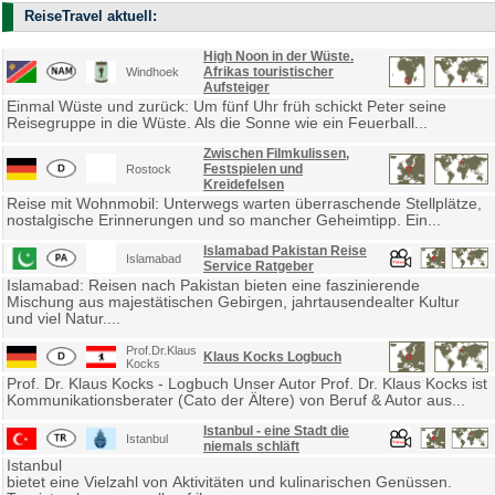
ReiseTravel aktuell:
High Noon in der Wüste.
Afrikas touristischer
Windhoek
Aufsteiger
Einmal Wüste und zurück: Um fünf Uhr früh schickt Peter seine
Reisegruppe in die Wüste. Als die Sonne wie ein Feuerball...
Zwischen Filmkulissen,
Festspielen und
Rostock
Kreidefelsen
Reise mit Wohnmobil: Unterwegs warten überraschende Stellplätze,
nostalgische Erinnerungen und so mancher Geheimtipp. Ein...
Islamabad Pakistan Reise
Islamabad
Service Ratgeber
Islamabad: Reisen nach Pakistan bieten eine faszinierende
Mischung aus majestätischen Gebirgen, jahrtausendealter Kultur
und viel Natur....
Prof.Dr.Klaus
Klaus Kocks Logbuch
Kocks
Prof. Dr. Klaus Kocks - Logbuch Unser Autor Prof. Dr. Klaus Kocks ist
Kommunikationsberater (Cato der Ältere) von Beruf & Autor aus...
Istanbul - eine Stadt die
Istanbul
niemals schläft
Istanbul
bietet eine Vielzahl von Aktivitäten und kulinarischen Genüssen.