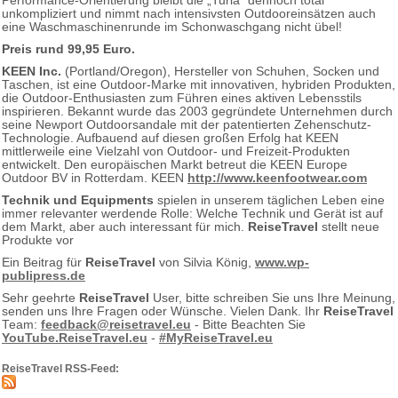
Performance-Orientierung bleibt die „Turia“ dennoch total
unkompliziert und nimmt nach intensivsten Outdooreinsätzen auch
eine Waschmaschinenrunde im Schonwaschgang nicht übel!
Preis rund 99,95 Euro.
KEEN Inc.
(Portland/Oregon), Hersteller von Schuhen, Socken und
Taschen, ist eine Outdoor-Marke mit innovativen, hybriden Produkten,
die Outdoor-Enthusiasten zum Führen eines aktiven Lebensstils
inspirieren. Bekannt wurde das 2003 gegründete Unternehmen durch
seine Newport Outdoorsandale mit der patentierten Zehenschutz-
Technologie. Aufbauend auf diesen großen Erfolg hat KEEN
mittlerweile eine Vielzahl von Outdoor- und Freizeit-Produkten
entwickelt. Den europäischen Markt betreut die KEEN Europe
Outdoor BV in Rotterdam. KEEN
http://www.keenfootwear.com
Technik und Equipments
spielen in unserem täglichen Leben eine
immer relevanter werdende Rolle: Welche Technik und Gerät ist auf
dem Markt, aber auch interessant für mich.
ReiseTravel
stellt neue
Produkte vor
Ein Beitrag für
ReiseTravel
von Silvia König,
www.wp-
publipress.de
Sehr geehrte
ReiseTravel
User, bitte schreiben Sie uns Ihre Meinung,
senden uns Ihre Fragen oder Wünsche. Vielen Dank. Ihr
ReiseTravel
Team:
feedback@reisetravel.eu
- Bitte Beachten Sie
YouTube.ReiseTravel.eu
-
#MyReiseTravel.eu
ReiseTravel RSS-Feed: