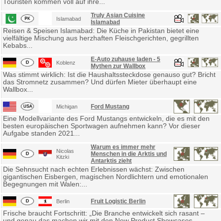
Touristen kommen voll auf ihre...
Truly Asian Cuisine
Islamabad
Islamabad
Reisen & Speisen Islamabad: Die Küche in Pakistan bietet eine
vielfältige Mischung aus herzhaften Fleischgerichten, gegrillten
Kebabs...
E-Auto zuhause laden - 5
Koblenz
Mythen zur Wallbox
Was stimmt wirklich: Ist die Haushaltssteckdose genauso gut? Bricht
das Stromnetz zusammen? Und dürfen Mieter überhaupt eine
Wallbox...
Ford Mustang
Michigan
Eine Modellvariante des Ford Mustangs entwickeln, die es mit den
besten europäischen Sportwagen aufnehmen kann? Vor dieser
Aufgabe standen 2021...
Warum es immer mehr
Nicolas
Menschen in die Arktis und
Kitzki
Antarktis zieht
Die Sehnsucht nach echten Erlebnissen wächst: Zwischen
gigantischen Eisbergen, magischen Nordlichtern und emotionalen
Begegnungen mit Walen:...
Fruit Logistic Berlin
Berlin
Frische braucht Fortschritt: „Die Branche entwickelt sich rasant –
und genau das machen wir mit den New Product Showcases...