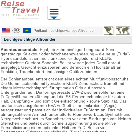
Portland
Leichtgewichtige Allrounder
Leichtgewichtige Allrounder
Abenteuersandale
: Egal, ob zehnminütiger Longboard-Sprint,
ganztägige Kajaktour oder Wochenendwanderung – die neue „Turia“-
Hybridsandale ist ein multifunktioneller Begleiter und KEENs
technischste Outdoor-Sandale. Bei ihr wurde jedes Detail darauf
ausgelegt, Gewicht einzusparen und dennoch ein Höchstmaß an
Funktion, Tragekomfort und lässiger Optik zu bieten.
Der Sohlenaufbau entspricht dem eines echten Multifunktionsschuhs:
Die Gummilaufsohle mit typischem KEEN-Zehenschutz trumpft mit
einem Messerschnittprofil für optimalen Grip auf nassen
Untergründen auf. Die formgepresste EVA-Zwischensohle hat eine
Fußgewölbeunterstützung und die S3-Fersentechnologie für guten
Halt, Dämpfung – und somit Gelenkschonung - sowie Stabilität. Das
anatomisch ausgeformte EVA Fußbett ist antimikrobiell (Aegis)
ausgerüstet und passt sich der individuellen Fußform an. Das mit
atmungsaktivem Airmesh unterfütterte Riemenwerk aus Synthetik und
Netzgewebe schützt im Spannbereich vor dem Eindringen von kleinen
Steinchen und bietet durch Schnellzugschnürung sowie aktive
Fersenfixierung einen optimalen Halt am Fuß. Bei so viel