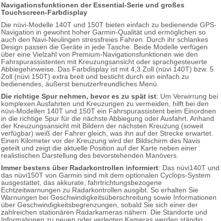
Navigationsfunktionen der Essential-Serie und großes
Touchscreen-Farbdisplay
Die nüvi-Modelle 140T und 150T bieten einfach zu bedienende GPS-
Navigation in gewohnt hoher Garmin-Qualität und ermöglichen so
auch den Navi-Neulingen stressfreies Fahren. Durch ihr schlankes
Design passen die Geräte in jede Tasche. Beide Modelle verfügen
über eine Vielzahl von Premium-Navigationsfunktionen wie den
Fahrspurassistenten mit Kreuzungsansicht oder sprachgesteuerte
Abbiegehinweise. Das Farbdisplay ist mit 4,3 Zoll (nüvi 140T) bzw. 5
Zoll (nüvi 150T) extra breit und besticht durch ein einfach zu
bedienendes, äußerst benutzerfreundliches Menü.
Die richtige Spur nehmen, bevor es zu spät ist
: Um Verwirrung bei
komplexen Ausfahrten und Kreuzungen zu vermeiden, hilft bei den
nüvi-Modellen 140T und 150T ein Fahrspurassistent beim Einordnen
in die richtige Spur für die nächste Abbiegung oder Ausfahrt. Anhand
der Kreuzungsansicht mit Bildern der nächsten Kreuzung (soweit
verfügbar) weiß der Fahrer gleich, was ihn auf der Strecke erwartet.
Einen Kilometer vor der Kreuzung wird der Bildschirm des Navis
geteilt und zeigt die aktuelle Position auf der Karte neben einer
realistischen Darstellung des bevorstehenden Manövers.
Immer bestens über Radarkontrollen informiert
: Das nüvi140T und
das nüvi150T von Garmin sind mit dem optionalen Cyclops-System
ausgestattet, das akkurate, fahrtrichtungsbezogene
Echtzeitwarnungen zu Radarkontrollen ausgibt. So erhalten Sie
Warnungen bei Geschwindigkeitsüberschreitung sowie Informationen
über Geschwindigkeitsbegrenzungen, sobald Sie sich einer der
zahlreichen stationären Radarkameras nähern. Die Standorte und
Informationen zu neuen oder verlegten Kameras werden ständig