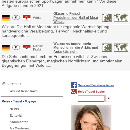
besten europäischen Sportwagen aufnehmen kann? Vor dieser
Aufgabe standen 2021...
Gläserne Fleisch
Produktion der Hall of Meat
Wildau
Wildau
Wildau: Die Hall of Meat steht für regionale Wertschöpfung,
handwerkliche Verarbeitung, Tierwohl, Nachhaltigkeit und
konsequente...
Warum es immer mehr
Nicolas
Menschen in die Arktis und
Kitzki
Antarktis zieht
Die Sehnsucht nach echten Erlebnissen wächst: Zwischen
gigantischen Eisbergen, magischen Nordlichtern und emotionalen
Begegnungen mit Walen:...
Wir über uns
Seite auf Facebook teilen
Wer ist ReiseTravel
ReiseTravel Suche
Reise - Travel - Voyage
NEWS
Editorial
Kommentar
A - Oesterreich