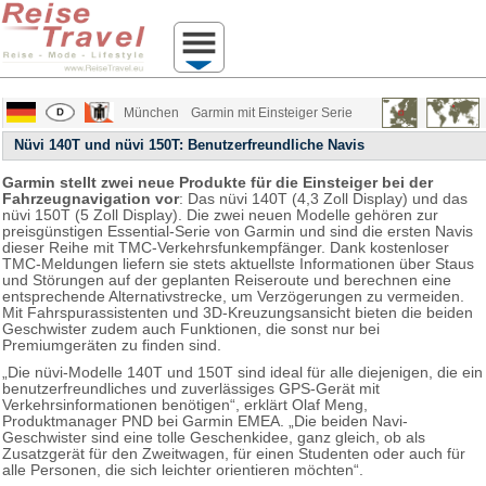
München
Garmin mit Einsteiger Serie
Nüvi 140T und nüvi 150T: Benutzerfreundliche Navis
Garmin stellt zwei neue Produkte für die Einsteiger bei der
Fahrzeugnavigation vor
: Das nüvi 140T (4,3 Zoll Display) und das
nüvi 150T (5 Zoll Display). Die zwei neuen Modelle gehören zur
preisgünstigen Essential-Serie von Garmin und sind die ersten Navis
dieser Reihe mit TMC-Verkehrsfunkempfänger. Dank kostenloser
TMC-Meldungen liefern sie stets aktuellste Informationen über Staus
und Störungen auf der geplanten Reiseroute und berechnen eine
entsprechende Alternativstrecke, um Verzögerungen zu vermeiden.
Mit Fahrspurassistenten und 3D-Kreuzungsansicht bieten die beiden
Geschwister zudem auch Funktionen, die sonst nur bei
Premiumgeräten zu finden sind.
„Die nüvi-Modelle 140T und 150T sind ideal für alle diejenigen, die ein
benutzerfreundliches und zuverlässiges GPS-Gerät mit
Verkehrsinformationen benötigen“, erklärt Olaf Meng,
Produktmanager PND bei Garmin EMEA. „Die beiden Navi-
Geschwister sind eine tolle Geschenkidee, ganz gleich, ob als
Zusatzgerät für den Zweitwagen, für einen Studenten oder auch für
alle Personen, die sich leichter orientieren möchten“.