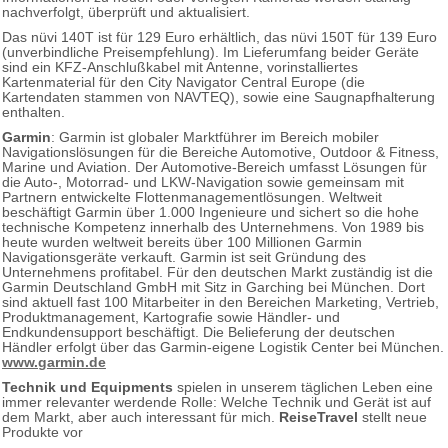
nachverfolgt, überprüft und aktualisiert.
Das nüvi 140T ist für 129 Euro erhältlich, das nüvi 150T für 139 Euro
(unverbindliche Preisempfehlung). Im Lieferumfang beider Geräte
sind ein KFZ-Anschlußkabel mit Antenne, vorinstalliertes
Kartenmaterial für den City Navigator Central Europe (die
Kartendaten stammen von NAVTEQ), sowie eine Saugnapfhalterung
enthalten.
Garmin
: Garmin ist globaler Marktführer im Bereich mobiler
Navigationslösungen für die Bereiche Automotive, Outdoor & Fitness,
Marine und Aviation. Der Automotive-Bereich umfasst Lösungen für
die Auto-, Motorrad- und LKW-Navigation sowie gemeinsam mit
Partnern entwickelte Flottenmanagementlösungen. Weltweit
beschäftigt Garmin über 1.000 Ingenieure und sichert so die hohe
technische Kompetenz innerhalb des Unternehmens. Von 1989 bis
heute wurden weltweit bereits über 100 Millionen Garmin
Navigationsgeräte verkauft. Garmin ist seit Gründung des
Unternehmens profitabel. Für den deutschen Markt zuständig ist die
Garmin Deutschland GmbH mit Sitz in Garching bei München. Dort
sind aktuell fast 100 Mitarbeiter in den Bereichen Marketing, Vertrieb,
Produktmanagement, Kartografie sowie Händler- und
Endkundensupport beschäftigt. Die Belieferung der deutschen
Händler erfolgt über das Garmin-eigene Logistik Center bei München.
www.garmin.de
Technik und Equipments
spielen in unserem täglichen Leben eine
immer relevanter werdende Rolle: Welche Technik und Gerät ist auf
dem Markt, aber auch interessant für mich.
ReiseTravel
stellt neue
Produkte vor