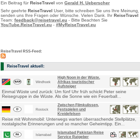
Ein Beitrag für
ReiseTravel
von
Gerald H. Ueberscher
Sehr geehrte
ReiseTravel
User, bitte schreiben Sie uns Ihre Meinung,
senden uns Ihre Fragen oder Wünsche. Vielen Dank. Ihr
ReiseTravel
Team:
feedback@reisetravel.eu
- Bitte Beachten Sie
YouTube.ReiseTravel.eu
-
#MyReiseTravel.eu
ReiseTravel RSS-Feed:
ReiseTravel aktuell:
High Noon in der Wüste.
Afrikas touristischer
Windhoek
Aufsteiger
Einmal Wüste und zurück: Um fünf Uhr früh schickt Peter seine
Reisegruppe in die Wüste. Als die Sonne wie ein Feuerball...
Zwischen Filmkulissen,
Festspielen und
Rostock
Kreidefelsen
Reise mit Wohnmobil: Unterwegs warten überraschende Stellplätze,
nostalgische Erinnerungen und so mancher Geheimtipp. Ein...
Islamabad Pakistan Reise
Islamabad
Service Ratgeber