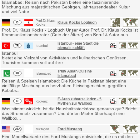
Islamabad: Reisen nach Pakistan bieten eine faszinierende
Mischung aus majestätischen Gebirgen, jahrtausendealter Kultur
und viel Natur....
Prof.Dr.Klaus
Klaus Kocks Logbuch
Kocks
Prof. Dr. Klaus Kocks - Logbuch Unser Autor Prof. Dr. Klaus Kocks ist
Kommunikationsberater (Cato der Ältere) von Beruf & Autor aus...
Istanbul - eine Stadt die
Istanbul
niemals schläft
Istanbul
bietet eine Vielzahl von Aktivitäten und kulinarischen Genüssen.
Touristen kommen voll auf ihre...
Truly Asian Cuisine
Islamabad
Islamabad
Reisen & Speisen Islamabad: Die Küche in Pakistan bietet eine
vielfältige Mischung aus herzhaften Fleischgerichten, gegrillten
Kebabs...
E-Auto zuhause laden - 5
Koblenz
Mythen zur Wallbox
Was stimmt wirklich: Ist die Haushaltssteckdose genauso gut? Bricht
das Stromnetz zusammen? Und dürfen Mieter überhaupt eine
Wallbox...
Ford Mustang
Michigan
Eine Modellvariante des Ford Mustangs entwickeln, die es mit den