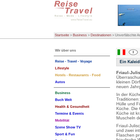
Startseite
>
Business
>
Destinationen
>
Unverfälschte A
Wir über uns
Reise - Travel - Voyage
Ein Kalei
Lifestyle
Friaul-Juli
Hotels - Restaurants - Food
Überraschun
kleinen Dör
Autos
neuen Jahrg
Business
In der Küch
Traditionen:
Buch Welt
Hülle und Fü
Health & Gesundheit
Küche. Die 
Küche ist k
Termine & Events
Muscheln d
Mobilität
Friaul-Juli
Szene Show TV
und zwei in
Sport & Fun
Flaschen pr
friaulische 