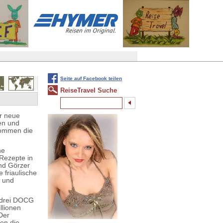
Seite auf Facebook teilen
ReiseTravel Suche
er neue
en und
 kommen die
he
 Rezepte in
und Görzer
 friaulische
e und
, drei DOCG
llionen
Der
gen die