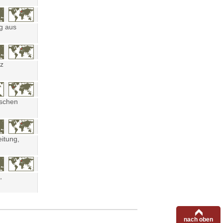
ng aus
tz
ischen
eitung,
,
nach oben