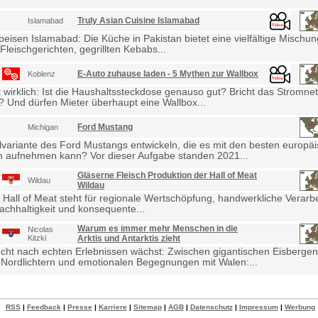
Truly Asian Cuisine Islamabad
Islamabad
eisen Islamabad: Die Küche in Pakistan bietet eine vielfältige Mischu
Fleischgerichten, gegrillten Kebabs...
E-Auto zuhause laden - 5 Mythen zur Wallbox
Koblenz
wirklich: Ist die Haushaltssteckdose genauso gut? Bricht das Stromne
Und dürfen Mieter überhaupt eine Wallbox...
Ford Mustang
Michigan
lvariante des Ford Mustangs entwickeln, die es mit den besten europä
 aufnehmen kann? Vor dieser Aufgabe standen 2021...
Gläserne Fleisch Produktion der Hall of Meat
Wildau
Wildau
 Hall of Meat steht für regionale Wertschöpfung, handwerkliche Verarb
achhaltigkeit und konsequente...
Warum es immer mehr Menschen in die
Nicolas
Kitzki
Arktis und Antarktis zieht
cht nach echten Erlebnissen wächst: Zwischen gigantischen Eisbergen
Nordlichtern und emotionalen Begegnungen mit Walen:...
RSS
|
Feedback
|
Presse
|
Karriere
|
Sitemap
|
AGB
|
Datenschutz
|
Impressum
|
Werbung