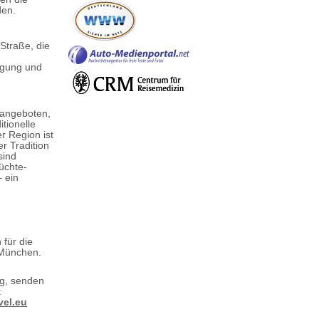
den.
Straße, die
tigung und
angeboten,
tionelle
r Region ist
er Tradition
sind
üchte-
– ein
 für die
 München.
ng, senden
:
vel.eu