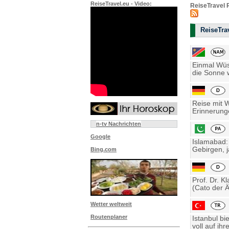
ReiseTravel.eu - Video:
ReiseTravel 
ReiseTrav
Einmal Wüst
die Sonne w
Reise mit 
Erinnerung
n-tv Nachrichten
Google
Islamabad:
Gebirgen, j
Bing.com
Prof. Dr. K
(Cato der Ä
Wetter weltweit
Routenplaner
Istanbul bi
voll auf ihre