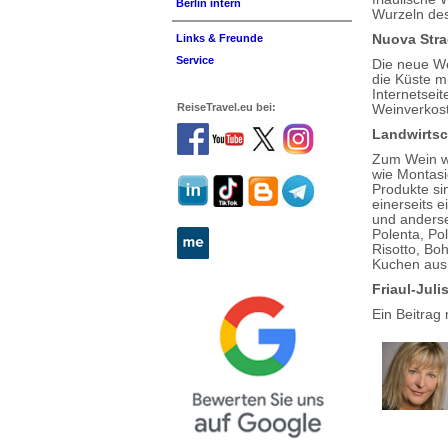
Berlin intern
Wurzeln des
Nuova Strad
Links & Freunde
Service
Die neue We
die Küste m
Internetsei
ReiseTravel.eu bei:
Weinverkos
Landwirtsc
Zum Wein w
wie Montasi
Produkte si
einerseits e
und anderse
Polenta, Po
Risotto, Boh
Kuchen aus
Friaul-Juli
Ein Beitrag 