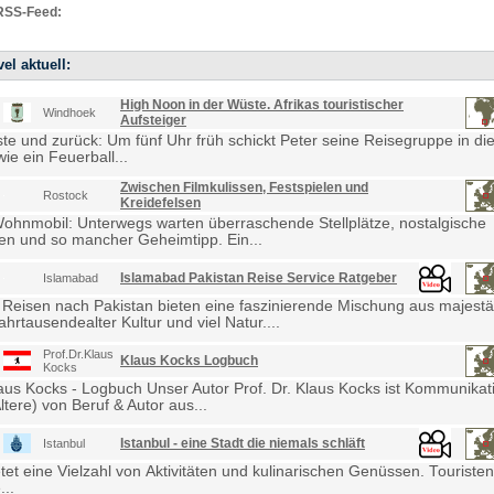
RSS-Feed:
el aktuell:
High Noon in der Wüste. Afrikas touristischer
Windhoek
Aufsteiger
e und zurück: Um fünf Uhr früh schickt Peter seine Reisegruppe in die
ie ein Feuerball...
Zwischen Filmkulissen, Festspielen und
Rostock
Kreidefelsen
Wohnmobil: Unterwegs warten überraschende Stellplätze, nostalgische
en und so mancher Geheimtipp. Ein...
Islamabad Pakistan Reise Service Ratgeber
Islamabad
 Reisen nach Pakistan bieten eine faszinierende Mischung aus majestä
ahrtausendealter Kultur und viel Natur....
Prof.Dr.Klaus
Klaus Kocks Logbuch
Kocks
laus Kocks - Logbuch Unser Autor Prof. Dr. Klaus Kocks ist Kommunikat
ltere) von Beruf & Autor aus...
Istanbul - eine Stadt die niemals schläft
Istanbul
etet eine Vielzahl von Aktivitäten und kulinarischen Genüssen. Touris
...