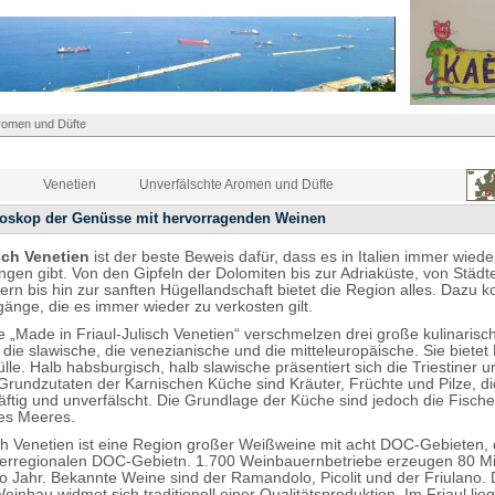
romen und Düfte
Venetien
Unverfälschte Aromen und Düfte
doskop der Genüsse mit hervorragenden Weinen
sch Venetien
ist der beste Beweis dafür, dass es in Italien immer wied
gen gibt. Von den Gipfeln der Dolomiten bis zur Adriaküste, von Städt
fern bis hin zur sanften Hügellandschaft bietet die Region alles. Dazu
änge, die es immer wieder zu verkosten gilt.
e „Made in Friaul-Julisch Venetien“ verschmelzen drei große kulinarisc
 die slawische, die venezianische und die mitteleuropäische. Sie bietet
lle. Halb habsburgisch, halb slawische präsentiert sich die Triestiner 
Grundzutaten der Karnischen Küche sind Kräuter, Früchte und Pilze, die
räftig und unverfälscht. Die Grundlage der Küche sind jedoch die Fisch
es Meeres.
sch Venetien ist eine Region großer Weißweine mit acht DOC-Gebieten
terregionalen DOC-Gebietn. 1.700 Weinbauernbetriebe erzeugen 80 Mi
o Jahr. Bekannte Weine sind der Ramandolo, Picolit und der Friulano. 
Weinbau widmet sich traditionell einer Qualitätsproduktion. Im Friaul lie