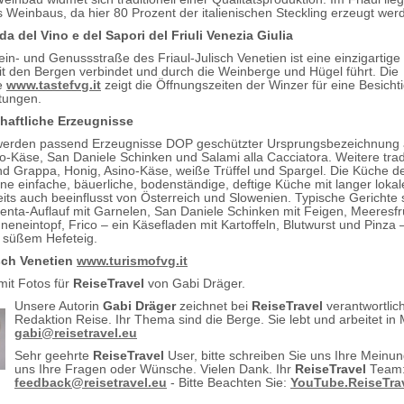
 Weinbaus, da hier 80 Prozent der italienischen Steckling erzeugt wer
a del Vino e del Sapori del Friuli Venezia Giulia
in- und Genussstraße des Friaul-Julisch Venetien ist eine einzigartige 
it den Bergen verbindet und durch die Weinberge und Hügel führt. Die
te
www.tastefvg.it
zeigt die Öffnungszeiten der Winzer für eine Besich
tungen.
haftliche Erzeugnisse
erden passend Erzeugnisse DOP geschützter Ursprungsbezeichnung 
o-Käse, San Daniele Schinken und Salami alla Cacciatora. Weitere tradi
nd Grappa, Honig, Asino-Käse, weiße Trüffel und Spargel. Die Küche de
ine einfache, bäuerliche, bodenständige, deftige Küche mit langer lokal
its auch beeinflusst von Österreich und Slowenien. Typische Gerichte 
lenta-Auflauf mit Garnelen, San Daniele Schinken mit Feigen, Meeresfr
neneintopf, Frico – ein Käsefladen mit Kartoffeln, Blutwurst und Pinza 
 süßem Hefeteig.
sch Venetien
www.turismofvg.it
mit Fotos für
ReiseTravel
von Gabi Dräger.
Unsere Autorin
Gabi Dräger
zeichnet bei
ReiseTravel
verantwortlich
Redaktion Reise. Ihr Thema sind die Berge. Sie lebt und arbeitet in
gabi@reisetravel.eu
Sehr geehrte
ReiseTravel
User, bitte schreiben Sie uns Ihre Meinu
uns Ihre Fragen oder Wünsche. Vielen Dank. Ihr
ReiseTravel
Team
feedback@reisetravel.eu
- Bitte Beachten Sie:
YouTube.ReiseTra