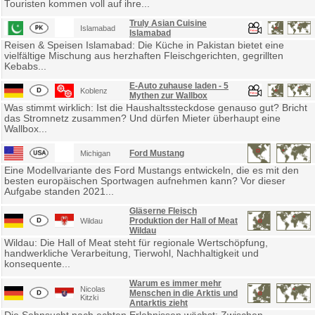
Touristen kommen voll auf ihre...
Truly Asian Cuisine
Islamabad
Islamabad
Reisen & Speisen Islamabad: Die Küche in Pakistan bietet eine
vielfältige Mischung aus herzhaften Fleischgerichten, gegrillten
Kebabs...
E-Auto zuhause laden - 5
Koblenz
Mythen zur Wallbox
Was stimmt wirklich: Ist die Haushaltssteckdose genauso gut? Bricht
das Stromnetz zusammen? Und dürfen Mieter überhaupt eine
Wallbox...
Ford Mustang
Michigan
Eine Modellvariante des Ford Mustangs entwickeln, die es mit den
besten europäischen Sportwagen aufnehmen kann? Vor dieser
Aufgabe standen 2021...
Gläserne Fleisch
Produktion der Hall of Meat
Wildau
Wildau
Wildau: Die Hall of Meat steht für regionale Wertschöpfung,
handwerkliche Verarbeitung, Tierwohl, Nachhaltigkeit und
konsequente...
Warum es immer mehr
Nicolas
Menschen in die Arktis und
Kitzki
Antarktis zieht