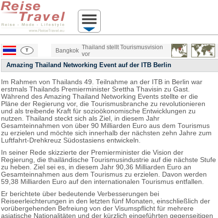
Thailand stellt Tourismusvision
Bangkok
vor
Amazing Thailand Networking Event auf der ITB Berlin
Im Rahmen von Thailands 49. Teilnahme an der ITB in Berlin war
erstmals Thailands Premierminister Srettha Thavisin zu Gast.
Während des Amazing Thailand Networking Events stellte er die
Pläne der Regierung vor, die Tourismusbranche zu revolutionieren
und als treibende Kraft für sozioökonomische Entwicklungen zu
nutzen. Thailand steckt sich als Ziel, in diesem Jahr
Gesamteinnahmen von über 90 Milliarden Euro aus dem Tourismus
zu erzielen und möchte sich innerhalb der nächsten zehn Jahre zum
Luftfahrt-Drehkreuz Südostasiens entwickeln.
In seiner Rede skizzierte der Premierminister die Vision der
Regierung, die thailändische Tourismusindustrie auf die nächste Stufe
zu heben. Ziel sei es, in diesem Jahr 90,36 Milliarden Euro an
Gesamteinnahmen aus dem Tourismus zu erzielen. Davon werden
59,38 Milliarden Euro auf den internationalen Tourismus entfallen.
Er berichtete über bedeutende Verbesserungen bei
Reiseerleichterungen in den letzten fünf Monaten, einschließlich der
vorübergehenden Befreiung von der Visumspflicht für mehrere
asiatische Nationalitäten und der kürzlich eingeführten gegenseitigen