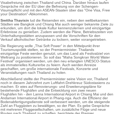
Visabefreiung zwischen Thailand und China. Darüber hinaus laufen
Gespräche mit der EU über die Befreiung von der Schengen-
Visumspflicht und mit den ASEAN-Staaten über das "One Visa, Free
your Destination"-Abkommen.
Srettha Thavisin
lud die Reisenden ein, neben den weltbekannten
Städten wie Bangkok und Chiang Mai auch weniger bekannte Ziele zu
erkunden, um dort die lokale Kultur kennenzulernen und einzigartige
Erlebnisse zu genießen. Zudem werden die Pläne, Betriebszeiten von
Unterhaltungsstätten anzupassen und die Vorschriften für den
Verkauf alkoholischer Getränke zu lockern, weiter vorangetrieben.
Die Regierung wolle „Thai Soft Power“ in den Mittelpunkt ihrer
Tourismuspolitik stellen, so der Premierminister. Thailands
einzigartige Feste werden genutzt, um das Land als Festivalziel von
Weltrang zu positionieren. So soll das "Maha Songkran World Water
Festival" organisiert werden, um den neu erlangten UNESCO-Status
als immaterielles Kulturerbe zu feiern. Auch werden Anreize
geschaffen, um große internationale Festivals, Konzerte und
Veranstaltungen nach Thailand zu holen.
Abschließend stellte der Premierminister seine Vision vor, Thailand
noch in diesem Jahrzehnt zum Luftfahrt-Drehkreuz Südostasiens zu
machen. Er wies auf Renovierungs- und Erweiterungspläne für
bestehende Flughäfen und die Entwicklung von zwei neuen
Flughäfen hin - den Lanna International Airport in Chiang Mai und den
Andaman International Airport in Phang-nga. Auch die Effizienz der
Bodenabfertigungsdienste soll verbessert werden, um die steigende
Zahl an Fluggästen zu bewältigen, so der Plan. Es gebe Gespräche
mit mehreren Fluggesellschaften, um zusätzliche Flüge und neue
Routen nach Thailand zu schaffen, berichtete der Premier.