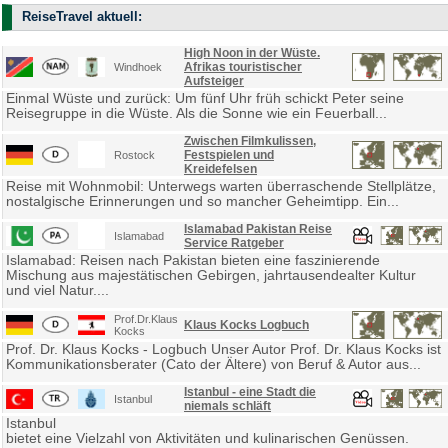
ReiseTravel aktuell:
High Noon in der Wüste.
Afrikas touristischer
Windhoek
Aufsteiger
Einmal Wüste und zurück: Um fünf Uhr früh schickt Peter seine
Reisegruppe in die Wüste. Als die Sonne wie ein Feuerball...
Zwischen Filmkulissen,
Festspielen und
Rostock
Kreidefelsen
Reise mit Wohnmobil: Unterwegs warten überraschende Stellplätze,
nostalgische Erinnerungen und so mancher Geheimtipp. Ein...
Islamabad Pakistan Reise
Islamabad
Service Ratgeber
Islamabad: Reisen nach Pakistan bieten eine faszinierende
Mischung aus majestätischen Gebirgen, jahrtausendealter Kultur
und viel Natur....
Prof.Dr.Klaus
Klaus Kocks Logbuch
Kocks
Prof. Dr. Klaus Kocks - Logbuch Unser Autor Prof. Dr. Klaus Kocks ist
Kommunikationsberater (Cato der Ältere) von Beruf & Autor aus...
Istanbul - eine Stadt die
Istanbul
niemals schläft
Istanbul
bietet eine Vielzahl von Aktivitäten und kulinarischen Genüssen.