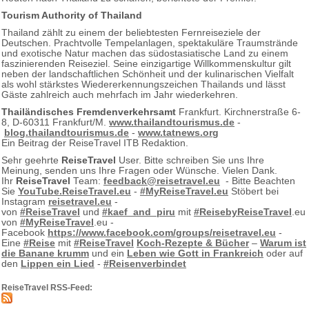
Tourism Authority of Thailand
Thailand zählt zu einem der beliebtesten Fernreiseziele der
Deutschen. Prachtvolle Tempelanlagen, spektakuläre Traumstrände
und exotische Natur machen das südostasiatische Land zu einem
faszinierenden Reiseziel. Seine einzigartige Willkommenskultur gilt
neben der landschaftlichen Schönheit und der kulinarischen Vielfalt
als wohl stärkstes Wiedererkennungszeichen Thailands und lässt
Gäste zahlreich auch mehrfach im Jahr wiederkehren.
Thailändisches Fremdenverkehrsamt
Frankfurt. Kirchnerstraße 6-
8, D-60311 Frankfurt/M.
www.thailandtourismus.de
-
blog.thailandtourismus.de
-
www.tatnews.org
Ein Beitrag der ReiseTravel ITB Redaktion.
Sehr geehrte
ReiseTravel
User. Bitte schreiben Sie uns Ihre
Meinung, senden uns Ihre Fragen oder Wünsche. Vielen Dank.
Ihr
ReiseTravel
Team:
feedback@reisetravel.eu
- Bitte Beachten
Sie
YouTube.ReiseTravel.eu
-
#MyReiseTravel.eu
Stöbert bei
Instagram
reisetravel.eu
-
von
#ReiseTravel
und
#kaef_and_piru
mit
#ReisebyReiseTravel
.eu
von
#MyReiseTravel
.eu -
Facebook
https://www.facebook.com/groups/reisetravel.eu
-
Eine
#Reise
mit
#ReiseTravel
Koch-Rezepte & Bücher
–
Warum ist
die Banane krumm
und ein
Leben wie Gott in Frankreich
oder auf
den
Lippen ein Lied
-
#Reisenverbindet
ReiseTravel RSS-Feed: