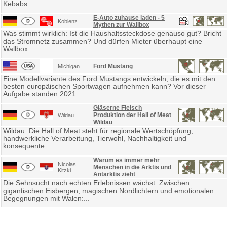
Kebabs...
E-Auto zuhause laden - 5
Koblenz
Mythen zur Wallbox
Was stimmt wirklich: Ist die Haushaltssteckdose genauso gut? Bricht
das Stromnetz zusammen? Und dürfen Mieter überhaupt eine
Wallbox...
Ford Mustang
Michigan
Eine Modellvariante des Ford Mustangs entwickeln, die es mit den
besten europäischen Sportwagen aufnehmen kann? Vor dieser
Aufgabe standen 2021...
Gläserne Fleisch
Produktion der Hall of Meat
Wildau
Wildau
Wildau: Die Hall of Meat steht für regionale Wertschöpfung,
handwerkliche Verarbeitung, Tierwohl, Nachhaltigkeit und
konsequente...
Warum es immer mehr
Nicolas
Menschen in die Arktis und
Kitzki
Antarktis zieht
Die Sehnsucht nach echten Erlebnissen wächst: Zwischen
gigantischen Eisbergen, magischen Nordlichtern und emotionalen
Begegnungen mit Walen:...