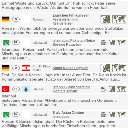
Einmal Wüste und zurück: Um fünf Uhr früh schickt Peter seine
Reisegruppe in die Wüste. Als die Sonne wie ein Feuerball...
Zwischen Filmkulissen,
Festspielen und
Rostock
Kreidefelsen
Reise mit Wohnmobil: Unterwegs warten überraschende Stellplätze,
nostalgische Erinnerungen und so mancher Geheimtipp. Ein...
Islamabad Pakistan Reise
Islamabad
Service Ratgeber
Islamabad: Reisen nach Pakistan bieten eine faszinierende
Mischung aus majestätischen Gebirgen, jahrtausendealter Kultur
und viel Natur....
Prof.Dr.Klaus
Klaus Kocks Logbuch
Kocks
Prof. Dr. Klaus Kocks - Logbuch Unser Autor Prof. Dr. Klaus Kocks ist
Kommunikationsberater (Cato der Ältere) von Beruf & Autor aus...
Istanbul - eine Stadt die
Istanbul
niemals schläft
Istanbul
bietet eine Vielzahl von Aktivitäten und kulinarischen Genüssen.
Touristen kommen voll auf ihre...
Truly Asian Cuisine
Islamabad
Islamabad
Reisen & Speisen Islamabad: Die Küche in Pakistan bietet eine
vielfältige Mischung aus herzhaften Fleischgerichten, gegrillten