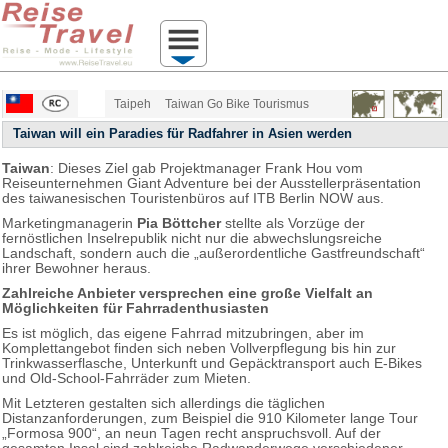
Taipeh
Taiwan Go Bike Tourismus
Taiwan will ein Paradies für Radfahrer in Asien werden
Taiwan
: Dieses Ziel gab Projektmanager Frank Hou vom
Reiseunternehmen Giant Adventure bei der Ausstellerpräsentation
des taiwanesischen Touristenbüros auf ITB Berlin NOW aus.
Marketingmanagerin
Pia Böttcher
stellte als Vorzüge der
fernöstlichen Inselrepublik nicht nur die abwechslungsreiche
Landschaft, sondern auch die „außerordentliche Gastfreundschaft“
ihrer Bewohner heraus.
Zahlreiche Anbieter versprechen eine große Vielfalt an
Möglichkeiten für Fahrradenthusiasten
Es ist möglich, das eigene Fahrrad mitzubringen, aber im
Komplettangebot finden sich neben Vollverpflegung bis hin zur
Trinkwasserflasche, Unterkunft und Gepäcktransport auch E-Bikes
und Old-School-Fahrräder zum Mieten.
Mit Letzteren gestalten sich allerdings die täglichen
Distanzanforderungen, zum Beispiel die 910 Kilometer lange Tour
„Formosa 900“, an neun Tagen recht anspruchsvoll. Auf der