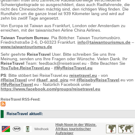
gesamten Insel sind zahlreiche Radwanderwege verschiedener
Schwierigkeitsgrade so ausgeschildert, dass auch Radfahrende, die
nicht des Chinesischen mächtig sind, den richtigen Weg finden. Die
Rundfahrt um die ganze Insel ist 939 Kilometer lang und wird auf
zehn bis zwölf Tage angesetzt.
Von Europa ist Taiwan aus Frankfurt, London oder Amsterdam zu
erreichen, mit der taiwanischen Airline China Airlines.
Taiwan Tourism Bureau
. Pia Böttcher. Taiwan Tourismusbüro.
Friedrichstraße 2-6, D-60323 Frankfurt.
info@taiwantourismus.de
–
www.taiwantourismus.de
Sehr geehrte
ReiseTravel
User. Bitte schreiben Sie uns Ihre
Meinung, senden uns Ihre Fragen oder Wünsche. Vielen Dank. Ihr
ReiseTravel
Team: feedback@reisetravel.eu - Bitte Beachten Sie
YouTube.ReiseTravel.eu
-
#MyReiseTravel.eu
PS
: Bitte stöbert bei ReiseTravel.eu
reisetravel.eu
- von
#ReiseTravel
und
#kaef_and_piru
mit
#ReisebyReiseTravel
.eu von
#MyReiseTravel
.eu - Natürlich Facebook unter
https://www.facebook.com/groups/reisetravel.eu
ReiseTravel RSS-Feed:
ReiseTravel aktuell:
High Noon in der Wüste.
Afrikas touristischer
Windhoek
Aufsteiger