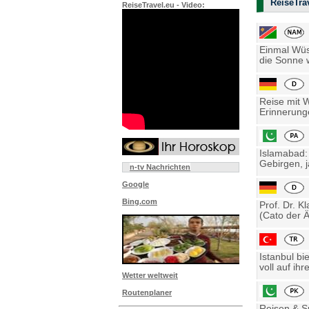
ReiseTrav
ReiseTravel.eu - Video:
Einmal Wüst
die Sonne w
Reise mit 
Erinnerung
Islamabad:
Gebirgen, j
n-tv Nachrichten
Google
Bing.com
Prof. Dr. K
(Cato der Ä
Istanbul bi
voll auf ihre
Wetter weltweit
Routenplaner
Reisen & Sp