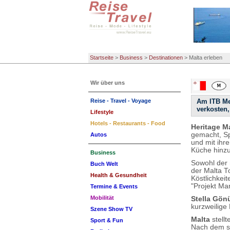
Startseite
>
Business
>
Destinationen
>
Malta erleben
Wir über uns
Reise - Travel - Voyage
Am ITB Me
verkosten,
Lifestyle
Hotels - Restaurants - Food
Heritage M
gemacht, Sp
Autos
und mit ihre
Küche hinz
Business
Sowohl der 
Buch Welt
der Malta T
Health & Gesundheit
Köstlichkei
"Projekt Ma
Termine & Events
Mobilität
Stella Gön
kurzweilige
Szene Show TV
Malta
stell
Sport & Fun
Nach dem se