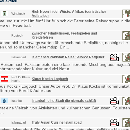
el aktuell:
High Noon in der Wüste. Afrikas touristischer
Windhoek
Aufsteiger
e und zurück: Um fünf Uhr früh schickt Peter seine Reisegruppe in die
ie ein Feuerball...
Zwischen Filmkulissen, Festspielen und
Rostock
Kreidefelsen
Wohnmobil: Unterwegs warten überraschende Stellplätze, nostalgische
en und so mancher Geheimtipp. Ein...
Islamabad Pakistan Reise Service Ratgeber
Islamabad
 Reisen nach Pakistan bieten eine faszinierende Mischung aus majestä
ahrtausendealter Kultur und viel Natur....
Prof.Dr.Klaus
Klaus Kocks Logbuch
Kocks
laus Kocks - Logbuch Unser Autor Prof. Dr. Klaus Kocks ist Kommunikat
ltere) von Beruf & Autor aus...
Istanbul - eine Stadt die niemals schläft
Istanbul
etet eine Vielzahl von Aktivitäten und kulinarischen Genüssen. Touris
...
Truly Asian Cuisine Islamabad
Islamabad
eisen Islamabad: Die Küche in Pakistan bietet eine vielfältige Mischu