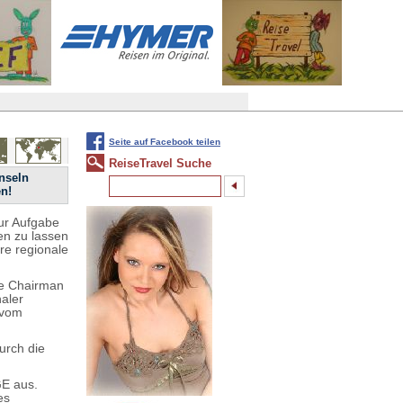
Seite auf Facebook teilen
ReiseTravel Suche
nseln
en!
zur Aufgabe
en zu lassen
hre regionale
ve Chairman
naler
 vom
urch die
GE aus.
es