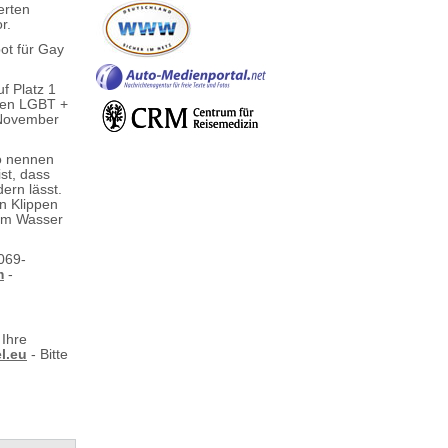
erten
r.
bot für Gay
f Platz 1
hen LGBT +
 November
so nennen
st, dass
ern lässt.
en Klippen
vom Wasser
 069-
m
-
 Ihre
l.eu
- Bitte