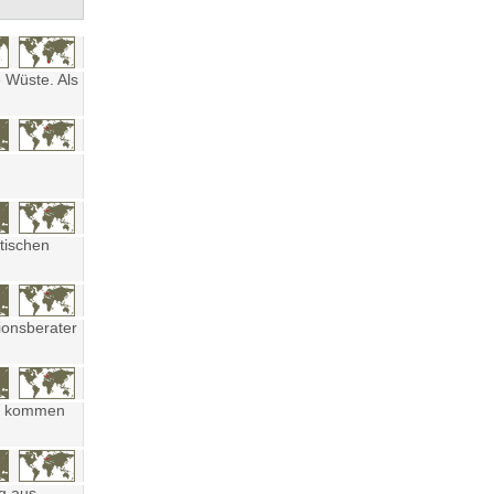
 Wüste. Als
tischen
ionsberater
ten kommen
ng aus