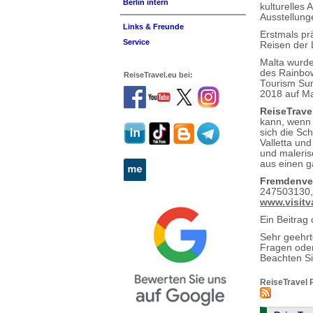
Berlin intern
kulturelles
Ausstellun
Links & Freunde
Erstmals prä
Service
Reisen der
Malta wurde
des Rainbow
ReiseTravel.eu bei:
Tourism Sum
2018 auf Ma
ReiseTrave
kann, wenn 
sich die Sc
Valletta und
und maleri
aus einen g
Fremdenve
247503130
www.visitva
Ein Beitrag
Sehr geehr
Fragen oder
Beachten S
ReiseTravel 