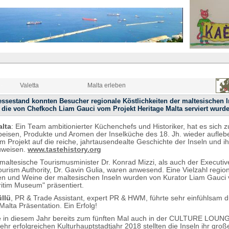
Valetta
Malta erleben
ssestand konnten Besucher regionale Köstlichkeiten der maltesischen I
 die von Chefkoch Liam Gauci vom Projekt Heritage Malta serviert wurd
alta
: Ein Team ambitionierter Küchenchefs und Historiker, hat es sich 
eisen, Produkte und Aromen der Inselküche des 18. Jh. wieder aufleb
m Projekt auf die reiche, jahrtausendealte Geschichte der Inseln und i
uweisen.
www.tastehistory.org
maltesische Tourismusminister Dr. Konrad Mizzi, als auch der Executi
ourism Authority, Dr. Gavin Gulia, waren anwesend. Eine Vielzahl regio
ten und Weine der maltesischen Inseln wurden von Kurator Liam Gauci
ritim Museum" präsentiert.
üllü
, PR & Trade Assistant, expert PR & HWM, führte sehr einfühlsam d
 Malta Präsentation. Ein Erfolg!
te in diesem Jahr bereits zum fünften Mal auch in der CULTURE LOUN
hr erfolgreichen Kulturhauptstadtjahr 2018 stellten die Inseln ihr groß