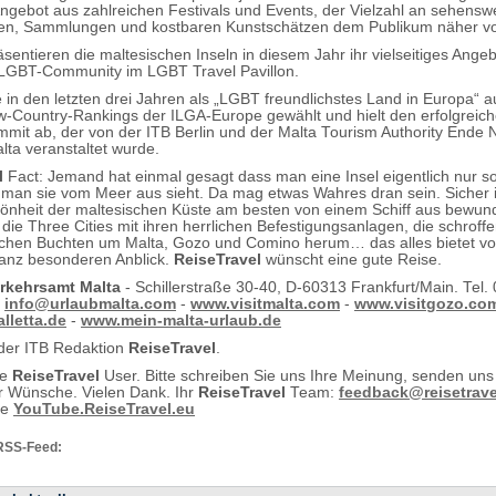
 Angebot aus zahlreichen Festivals und Events, der Vielzahl an sehensw
gen, Sammlungen und kostbaren Kunstschätzen dem Publikum näher vo
sentieren die maltesischen Inseln in diesem Jahr ihr vielseitiges Ange
 LGBT-Community im LGBT Travel Pavillon.
 in den letzten drei Jahren als „LGBT freundlichstes Land in Europa“ au
-Country-Rankings der ILGA-Europe gewählt und hielt den erfolgreic
mit ab, der von der ITB Berlin und der Malta Tourism Authority Ende
lta veranstaltet wurde.
l
Fact: Jemand hat einmal gesagt dass man eine Insel eigentlich nur 
man sie vom Meer aus sieht. Da mag etwas Wahres dran sein. Sicher i
hönheit der maltesischen Küste am besten von einem Schiff aus bewund
 die Three Cities mit ihren herrlichen Befestigungsanlagen, die schroff
schen Buchten um Malta, Gozo und Comino herum… das alles bietet 
anz besonderen Anblick.
ReiseTravel
wünscht eine gute Reise.
rkehrsamt Malta
- Schillerstraße 30-40, D-60313 Frankfurt/Main. Tel.
,
info@urlaubmalta.com
-
www.visitmalta.com
-
www.visitgozo.co
lletta.de
-
www.mein-malta-urlaub.de
 der ITB Redaktion
ReiseTravel
.
te
ReiseTravel
User. Bitte schreiben Sie uns Ihre Meinung, senden uns
 Wünsche. Vielen Dank. Ihr
ReiseTravel
Team:
feedback@reisetrave
ie
YouTube.ReiseTravel.eu
RSS-Feed: