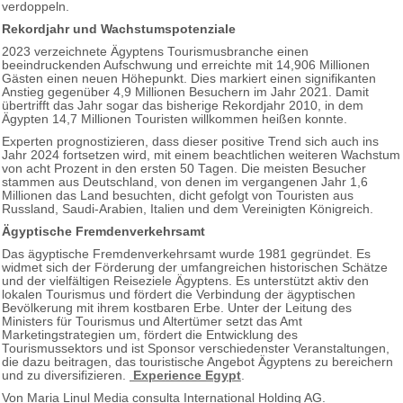
verdoppeln.
Rekordjahr und Wachstumspotenziale
2023 verzeichnete Ägyptens Tourismusbranche einen
beeindruckenden Aufschwung und erreichte mit 14,906 Millionen
Gästen einen neuen Höhepunkt. Dies markiert einen signifikanten
Anstieg gegenüber 4,9 Millionen Besuchern im Jahr 2021. Damit
übertrifft das Jahr sogar das bisherige Rekordjahr 2010, in dem
Ägypten 14,7 Millionen Touristen willkommen heißen konnte.
Experten prognostizieren, dass dieser positive Trend sich auch ins
Jahr 2024 fortsetzen wird, mit einem beachtlichen weiteren Wachstum
von acht Prozent in den ersten 50 Tagen. Die meisten Besucher
stammen aus Deutschland, von denen im vergangenen Jahr 1,6
Millionen das Land besuchten, dicht gefolgt von Touristen aus
Russland, Saudi-Arabien, Italien und dem Vereinigten Königreich.
Ägyptische Fremdenverkehrsamt
Das ägyptische Fremdenverkehrsamt wurde 1981 gegründet. Es
widmet sich der Förderung der umfangreichen historischen Schätze
und der vielfältigen Reiseziele Ägyptens. Es unterstützt aktiv den
lokalen Tourismus und fördert die Verbindung der ägyptischen
Bevölkerung mit ihrem kostbaren Erbe. Unter der Leitung des
Ministers für Tourismus und Altertümer setzt das Amt
Marketingstrategien um, fördert die Entwicklung des
Tourismussektors und ist Sponsor verschiedenster Veranstaltungen,
die dazu beitragen, das touristische Angebot Ägyptens zu bereichern
und zu diversifizieren.
Experience Egypt
.
Von Maria Linul Media consulta International Holding AG.