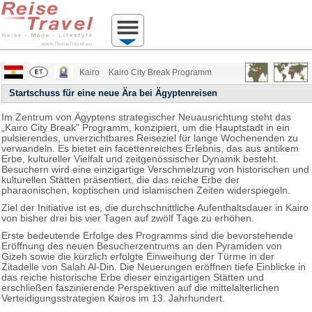
Kairo
Kairo City Break Programm
Startschuss für eine neue Ära bei Ägyptenreisen
Im Zentrum von Ägyptens strategischer Neuausrichtung steht das
„Kairo City Break" Programm, konzipiert, um die Hauptstadt in ein
pulsierendes, unverzichtbares Reiseziel für lange Wochenenden zu
verwandeln. Es bietet ein facettenreiches Erlebnis, das aus antikem
Erbe, kultureller Vielfalt und zeitgenössischer Dynamik besteht.
Besuchern wird eine einzigartige Verschmelzung von historischen und
kulturellen Stätten präsentiert, die das reiche Erbe der
pharaonischen, koptischen und islamischen Zeiten widerspiegeln.
Ziel der Initiative ist es, die durchschnittliche Aufenthaltsdauer in Kairo
von bisher drei bis vier Tagen auf zwölf Tage zu erhöhen.
Erste bedeutende Erfolge des Programms sind die bevorstehende
Eröffnung des neuen Besucherzentrums an den Pyramiden von
Gizeh sowie die kürzlich erfolgte Einweihung der Türme in der
Zitadelle von Salah Al-Din. Die Neuerungen eröffnen tiefe Einblicke in
das reiche historische Erbe dieser einzigartigen Stätten und
erschließen faszinierende Perspektiven auf die mittelalterlichen
Verteidigungsstrategien Kairos im 13. Jahrhundert.