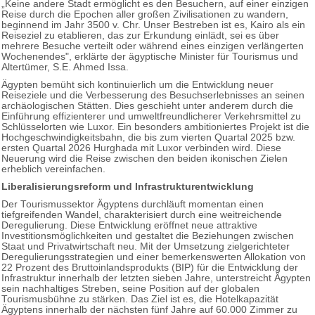
„Keine andere Stadt ermöglicht es den Besuchern, auf einer einzigen
Reise durch die Epochen aller großen Zivilisationen zu wandern,
beginnend im Jahr 3500 v. Chr. Unser Bestreben ist es, Kairo als ein
Reiseziel zu etablieren, das zur Erkundung einlädt, sei es über
mehrere Besuche verteilt oder während eines einzigen verlängerten
Wochenendes", erklärte der ägyptische Minister für Tourismus und
Altertümer, S.E. Ahmed Issa.
Ägypten bemüht sich kontinuierlich um die Entwicklung neuer
Reiseziele und die Verbesserung des Besuchserlebnisses an seinen
archäologischen Stätten. Dies geschieht unter anderem durch die
Einführung effizienterer und umweltfreundlicherer Verkehrsmittel zu
Schlüsselorten wie Luxor. Ein besonders ambitioniertes Projekt ist die
Hochgeschwindigkeitsbahn, die bis zum vierten Quartal 2025 bzw.
ersten Quartal 2026 Hurghada mit Luxor verbinden wird. Diese
Neuerung wird die Reise zwischen den beiden ikonischen Zielen
erheblich vereinfachen.
Liberalisierungsreform und Infrastrukturentwicklung
Der Tourismussektor Ägyptens durchläuft momentan einen
tiefgreifenden Wandel, charakterisiert durch eine weitreichende
Deregulierung. Diese Entwicklung eröffnet neue attraktive
Investitionsmöglichkeiten und gestaltet die Beziehungen zwischen
Staat und Privatwirtschaft neu. Mit der Umsetzung zielgerichteter
Deregulierungsstrategien und einer bemerkenswerten Allokation von
22 Prozent des Bruttoinlandsprodukts (BIP) für die Entwicklung der
Infrastruktur innerhalb der letzten sieben Jahre, unterstreicht Ägypten
sein nachhaltiges Streben, seine Position auf der globalen
Tourismusbühne zu stärken. Das Ziel ist es, die Hotelkapazität
Ägyptens innerhalb der nächsten fünf Jahre auf 60.000 Zimmer zu