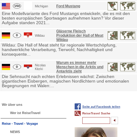
Ford Mustang
Michigan
Eine Modellvariante des Ford Mustangs entwickeln, die es mit den
besten europäischen Sportwagen aufnehmen kann? Vor dieser
Aufgabe standen 2021...
Gläserne Fleisch
Produktion der Hall of Meat
Wildau
Wildau
Wildau: Die Hall of Meat steht für regionale Wertschöpfung,
handwerkliche Verarbeitung, Tierwohl, Nachhaltigkeit und
konsequente...
Warum es immer mehr
Nicolas
Menschen in die Arktis und
Kitzki
Antarktis zieht
Die Sehnsucht nach echten Erlebnissen wächst: Zwischen
gigantischen Eisbergen, magischen Nordlichtern und emotionalen
Begegnungen mit Walen:...
Wir über uns
Seite auf Facebook teilen
Wer ist ReiseTravel
ReiseTravel Suche
Reise - Travel - Voyage
NEWS