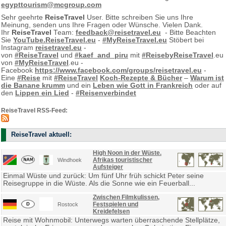
egypttourism@mcgroup.com
Sehr geehrte
ReiseTravel
User. Bitte schreiben Sie uns Ihre
Meinung, senden uns Ihre Fragen oder Wünsche. Vielen Dank.
Ihr
ReiseTravel
Team:
feedback@reisetravel.eu
- Bitte Beachten
Sie
YouTube.ReiseTravel.eu
-
#MyReiseTravel.eu
Stöbert bei
Instagram
reisetravel.eu
-
von
#ReiseTravel
und
#kaef_and_piru
mit
#ReisebyReiseTravel
.eu
von
#MyReiseTravel
.eu -
Facebook
https://www.facebook.com/groups/reisetravel.eu
-
Eine
#Reise
mit
#ReiseTravel
Koch-Rezepte & Bücher
–
Warum ist
die Banane krumm
und ein
Leben wie Gott in Frankreich
oder auf
den
Lippen ein Lied
-
#Reisenverbindet
ReiseTravel RSS-Feed:
ReiseTravel aktuell:
High Noon in der Wüste.
Afrikas touristischer
Windhoek
Aufsteiger
Einmal Wüste und zurück: Um fünf Uhr früh schickt Peter seine
Reisegruppe in die Wüste. Als die Sonne wie ein Feuerball...
Zwischen Filmkulissen,
Festspielen und
Rostock
Kreidefelsen
Reise mit Wohnmobil: Unterwegs warten überraschende Stellplätze,