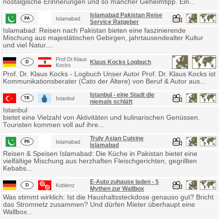
nostalgische Erinnerungen und so mancher Geheimtipp. Ein...
Islamabad Pakistan Reise
Islamabad
Service Ratgeber
Islamabad: Reisen nach Pakistan bieten eine faszinierende
Mischung aus majestätischen Gebirgen, jahrtausendealter Kultur
und viel Natur....
Prof.Dr.Klaus
Klaus Kocks Logbuch
Kocks
Prof. Dr. Klaus Kocks - Logbuch Unser Autor Prof. Dr. Klaus Kocks ist
Kommunikationsberater (Cato der Ältere) von Beruf & Autor aus...
Istanbul - eine Stadt die
Istanbul
niemals schläft
Istanbul
bietet eine Vielzahl von Aktivitäten und kulinarischen Genüssen.
Touristen kommen voll auf ihre...
Truly Asian Cuisine
Islamabad
Islamabad
Reisen & Speisen Islamabad: Die Küche in Pakistan bietet eine
vielfältige Mischung aus herzhaften Fleischgerichten, gegrillten
Kebabs...
E-Auto zuhause laden - 5
Koblenz
Mythen zur Wallbox
Was stimmt wirklich: Ist die Haushaltssteckdose genauso gut? Bricht
das Stromnetz zusammen? Und dürfen Mieter überhaupt eine
Wallbox...