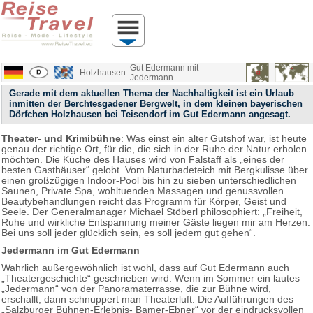
Gut Edermann mit
Holzhausen
Jedermann
Gerade mit dem aktuellen Thema der Nachhaltigkeit ist ein Urlaub
inmitten der Berchtesgadener Bergwelt, in dem kleinen bayerischen
Dörfchen Holzhausen bei Teisendorf im Gut Edermann angesagt.
Theater- und Krimibühne
: Was einst ein alter Gutshof war, ist heute
genau der richtige Ort, für die, die sich in der Ruhe der Natur erholen
möchten. Die Küche des Hauses wird von Falstaff als „eines der
besten Gasthäuser“ gelobt. Vom Naturbadeteich mit Bergkulisse über
einen großzügigen Indoor-Pool bis hin zu sieben unterschiedlichen
Saunen, Private Spa, wohltuenden Massagen und genussvollen
Beautybehandlungen reicht das Programm für Körper, Geist und
Seele. Der Generalmanager Michael Stöberl philosophiert: „Freiheit,
Ruhe und wirkliche Entspannung meiner Gäste liegen mir am Herzen.
Bei uns soll jeder glücklich sein, es soll jedem gut gehen“.
Jedermann im Gut Edermann
Wahrlich außergewöhnlich ist wohl, dass auf Gut Edermann auch
„Theatergeschichte“ geschrieben wird. Wenn im Sommer ein lautes
„Jedermann“ von der Panoramaterrasse, die zur Bühne wird,
erschallt, dann schnuppert man Theaterluft. Die Aufführungen des
„Salzburger Bühnen-Erlebnis- Bamer-Ebner“ vor der eindrucksvollen