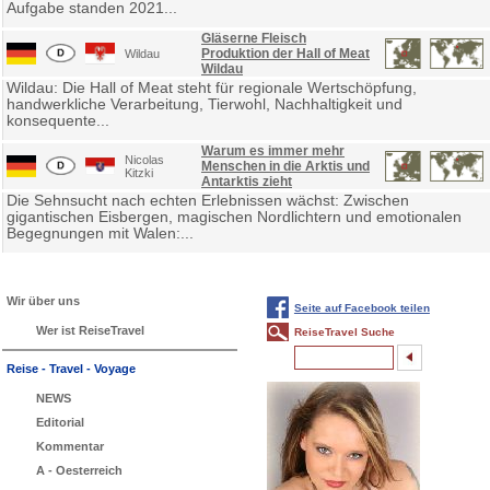
Aufgabe standen 2021...
Gläserne Fleisch
Produktion der Hall of Meat
Wildau
Wildau
Wildau: Die Hall of Meat steht für regionale Wertschöpfung,
handwerkliche Verarbeitung, Tierwohl, Nachhaltigkeit und
konsequente...
Warum es immer mehr
Nicolas
Menschen in die Arktis und
Kitzki
Antarktis zieht
Die Sehnsucht nach echten Erlebnissen wächst: Zwischen
gigantischen Eisbergen, magischen Nordlichtern und emotionalen
Begegnungen mit Walen:...
Wir über uns
Seite auf Facebook teilen
Wer ist ReiseTravel
ReiseTravel Suche
Reise - Travel - Voyage
NEWS
Editorial
Kommentar
A - Oesterreich