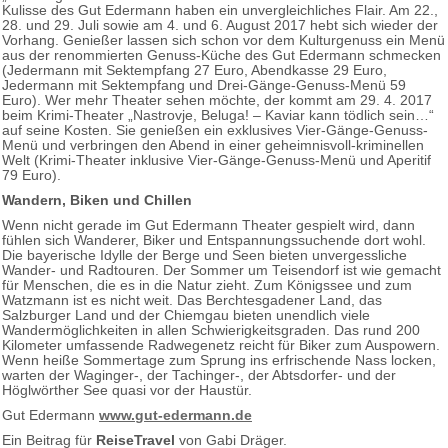
Kulisse des Gut Edermann haben ein unvergleichliches Flair. Am 22.,
28. und 29. Juli sowie am 4. und 6. August 2017 hebt sich wieder der
Vorhang. Genießer lassen sich schon vor dem Kulturgenuss ein Menü
aus der renommierten Genuss-Küche des Gut Edermann schmecken
(Jedermann mit Sektempfang 27 Euro, Abendkasse 29 Euro,
Jedermann mit Sektempfang und Drei-Gänge-Genuss-Menü 59
Euro). Wer mehr Theater sehen möchte, der kommt am 29. 4. 2017
beim Krimi-Theater „Nastrovje, Beluga! – Kaviar kann tödlich sein…“
auf seine Kosten. Sie genießen ein exklusives Vier-Gänge-Genuss-
Menü und verbringen den Abend in einer geheimnisvoll-kriminellen
Welt (Krimi-Theater inklusive Vier-Gänge-Genuss-Menü und Aperitif
79 Euro).
Wandern, Biken und Chillen
Wenn nicht gerade im Gut Edermann Theater gespielt wird, dann
fühlen sich Wanderer, Biker und Entspannungssuchende dort wohl.
Die bayerische Idylle der Berge und Seen bieten unvergessliche
Wander- und Radtouren. Der Sommer um Teisendorf ist wie gemacht
für Menschen, die es in die Natur zieht. Zum Königssee und zum
Watzmann ist es nicht weit. Das Berchtesgadener Land, das
Salzburger Land und der Chiemgau bieten unendlich viele
Wandermöglichkeiten in allen Schwierigkeitsgraden. Das rund 200
Kilometer umfassende Radwegenetz reicht für Biker zum Auspowern.
Wenn heiße Sommertage zum Sprung ins erfrischende Nass locken,
warten der Waginger-, der Tachinger-, der Abtsdorfer- und der
Höglwörther See quasi vor der Haustür.
Gut Edermann
www.gut-edermann.de
Ein Beitrag für
ReiseTravel
von Gabi Dräger.