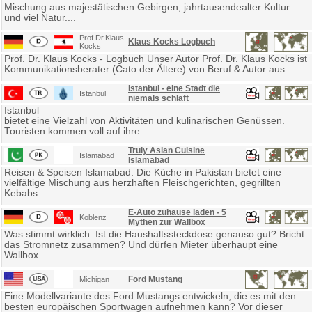
Mischung aus majestätischen Gebirgen, jahrtausendealter Kultur
und viel Natur....
Prof.Dr.Klaus
Klaus Kocks Logbuch
Kocks
Prof. Dr. Klaus Kocks - Logbuch Unser Autor Prof. Dr. Klaus Kocks ist
Kommunikationsberater (Cato der Ältere) von Beruf & Autor aus...
Istanbul - eine Stadt die
Istanbul
niemals schläft
Istanbul
bietet eine Vielzahl von Aktivitäten und kulinarischen Genüssen.
Touristen kommen voll auf ihre...
Truly Asian Cuisine
Islamabad
Islamabad
Reisen & Speisen Islamabad: Die Küche in Pakistan bietet eine
vielfältige Mischung aus herzhaften Fleischgerichten, gegrillten
Kebabs...
E-Auto zuhause laden - 5
Koblenz
Mythen zur Wallbox
Was stimmt wirklich: Ist die Haushaltssteckdose genauso gut? Bricht
das Stromnetz zusammen? Und dürfen Mieter überhaupt eine
Wallbox...
Ford Mustang
Michigan
Eine Modellvariante des Ford Mustangs entwickeln, die es mit den
besten europäischen Sportwagen aufnehmen kann? Vor dieser