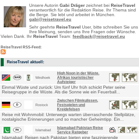
Unsere Autorin
Gabi Dräger
zeichnet bei
ReiseTravel
verantwortlich für die Redaktion Reise. Ihr Thema sind
die Berge. Sie lebt und arbeitet in München.
gabi@reisetravel.eu
Sehr geehrte
ReiseTravel
User, bitte schreiben Sie uns
Ihre Meinung, senden uns Ihre Fragen oder Wünsche.
Vielen Dank. Ihr
ReiseTravel
Team:
feedback@reisetravel.eu
ReiseTravel RSS-Feed:
ReiseTravel aktuell:
High Noon in der Wüste.
Afrikas touristischer
Windhoek
Aufsteiger
Einmal Wüste und zurück: Um fünf Uhr früh schickt Peter seine
Reisegruppe in die Wüste. Als die Sonne wie ein Feuerball...
Zwischen Filmkulissen,
Festspielen und
Rostock
Kreidefelsen
Reise mit Wohnmobil: Unterwegs warten überraschende Stellplätze,
nostalgische Erinnerungen und so mancher Geheimtipp. Ein...
Islamabad Pakistan Reise
Islamabad
Service Ratgeber
Islamabad: Reisen nach Pakistan bieten eine faszinierende