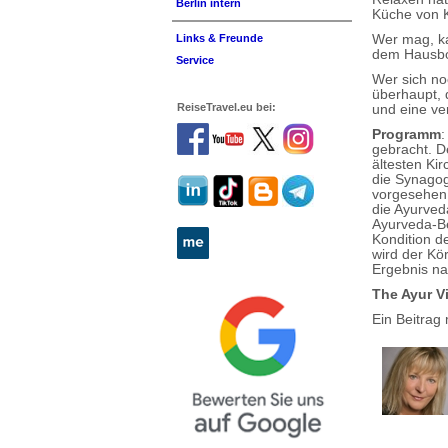
Berlin intern
Küche von K
Wer mag, ka
Links & Freunde
dem Hausboo
Service
Wer sich no
überhaupt, d
ReiseTravel.eu bei:
und eine ve
Programm
:
gebracht. De
ältesten Ki
die Synagog
vorgesehen.
die Ayurved
Ayurveda-Be
Kondition de
wird der Kör
Ergebnis na
The Ayur Vi
Ein Beitrag 