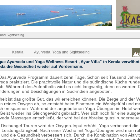
und Sightseeing
Kerala
Ayurveda, Yoga und Sightseeing
que Ayurveda und Yoga Wellness Resort „Ayur Villa” in Kerala verwöhnt
eda die Gesundheit wieder auf Vordermann.
 Das Ayurveda Programm dauert zehn Tage. Schon seit Tausend Jahren
veda praktiziert. Die prachtvolle Natur und die südindische Küche rund
. Während des Aufenthalts wird es nicht langweilig, denn es werden 
derungen und Besichtigungen in Süd-indien angeboten.
eit ist das größte Gut, das wir erreichen können. Die Berge und der W
n reines Oxygen ab, so entsteht beim Einatmen ein Wohlgefühl und m
ich entspannen. Während der angebotenen Yoga-Übungen im Hotel wir
Geist wieder ins Gleichgewicht gebracht. Wer sich noch für eine ausg
veda Massagen entschließt, der wird bei der Abreise quasi runderneuer
Dschungel Touren wird der Oxygen-Input erhöht. Yoga verbessert die 
e Leistungsfähigkeit. Nach einer Woche mit Yoga-Übungen wird man ru
 und die Gesundheit verbessert sich. Durch die Kombination von Aktivi
 man das Gefühl, dass der Körper und Geist verjüngt wird. Die gesunde