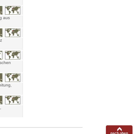
ng aus
tz
ischen
eitung,
,
nach oben