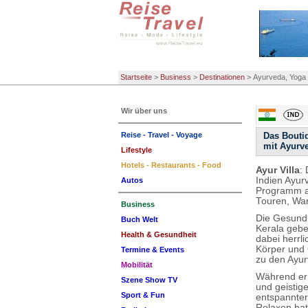
Startseite
>
Business
>
Destinationen
>
Ayurveda, Yoga 
Wir über uns
Reise - Travel - Voyage
Das Bouti
mit Ayurv
Lifestyle
Hotels - Restaurants - Food
Ayur Villa
:
Indien Ayur
Autos
Programm ab
Touren, Wan
Business
Die Gesundh
Buch Welt
Kerala gebe
Health & Gesundheit
dabei herrl
Körper und 
Termine & Events
zu den Ayur
Mobilität
Während er 
Szene Show TV
und geistig
Sport & Fun
entspannter
Relaxen hat