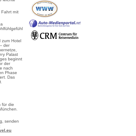
 Fahrt mit
da
hlfühlgefühl
d zum Hotel
 – der
hernetze,
rry Palast
ges beginnt
or der
je nach
ten Phase
ert. Das
t.
 für die
 München.
ng, senden
:
vel.eu