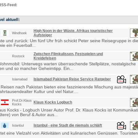
RSS-Feed:
el aktuell:
High Noon in der Wüste. Afrikas touristischer
Windhoek
Aufsteiger
e und zurück: Um fünf Uhr früh schickt Peter seine Reisegruppe in die
ie ein Feuerball...
Zwischen Filmkulissen, Festspielen und
Rostock
Kreidefelsen
Wohnmobil: Unterwegs warten überraschende Stellplätze, nostalgische
en und so mancher Geheimtipp. Ein...
Islamabad Pakistan Reise Service Ratgeber
Islamabad
 Reisen nach Pakistan bieten eine faszinierende Mischung aus majestä
ahrtausendealter Kultur und viel Natur....
Prof.Dr.Klaus
Klaus Kocks Logbuch
Kocks
laus Kocks - Logbuch Unser Autor Prof. Dr. Klaus Kocks ist Kommunikat
ltere) von Beruf & Autor aus...
Istanbul - eine Stadt die niemals schläft
Istanbul
etet eine Vielzahl von Aktivitäten und kulinarischen Genüssen. Touris
...