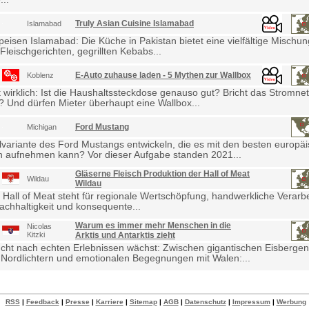
Truly Asian Cuisine Islamabad
Islamabad
eisen Islamabad: Die Küche in Pakistan bietet eine vielfältige Mischu
Fleischgerichten, gegrillten Kebabs...
E-Auto zuhause laden - 5 Mythen zur Wallbox
Koblenz
wirklich: Ist die Haushaltssteckdose genauso gut? Bricht das Stromne
Und dürfen Mieter überhaupt eine Wallbox...
Ford Mustang
Michigan
lvariante des Ford Mustangs entwickeln, die es mit den besten europä
 aufnehmen kann? Vor dieser Aufgabe standen 2021...
Gläserne Fleisch Produktion der Hall of Meat
Wildau
Wildau
 Hall of Meat steht für regionale Wertschöpfung, handwerkliche Verarb
achhaltigkeit und konsequente...
Warum es immer mehr Menschen in die
Nicolas
Kitzki
Arktis und Antarktis zieht
cht nach echten Erlebnissen wächst: Zwischen gigantischen Eisbergen
Nordlichtern und emotionalen Begegnungen mit Walen:...
RSS
|
Feedback
|
Presse
|
Karriere
|
Sitemap
|
AGB
|
Datenschutz
|
Impressum
|
Werbung