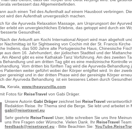
erala verbessert das Allgemeinbefinden.
nn auch einen Teil des Aufenthalt auf einem Hausboot verbringen. Die
t wird den Aufenthalt unvergesslich machen.
ch für die Ayurveda Relaxation Massage, am Ursprungsort der Ayurve
er erlebt ein unvergleichliches Erlebnis, das getoppt wird durch ein Wo
rbesserte Gesundheit.
 Nach der Ankunft am Kochi International Airport wird man abgeholt un
r Nachmittag ist für Sightseeing von Cochin mit der St. Francis Kirche
rche Indiens, das 500 Jahre alte Portugiesische Haus, Chinesische Fisc
e aus dem 16. Jahrhundert, der jüdischen Stadtteil und der Mattanche
 Am Abend gibt es eine Kathakali-Tanz Vorführung. Am des zweiten Ta
a Behandlung und am dritten Tag gibt es eine medizinische Kontrolle v
handlung. Vom dritten bis fünften Tag wird die Ayurveda-Behandlung 
s Patienten weiter geführt wobei der Körper entgiftet wird. In der zwei
per gereinigt und in der dritten Phase wird der gereinigte Körper erneu
ch der Ayurveda Behandlung ist ein besseres Leben durch Gesundhei
lla
, Kerala,
www.theayurvilla.com
mit Fotos für
ReiseTravel
von Gabi Dräger.
Unsere Autorin
Gabi Dräger
zeichnet bei
ReiseTravel
verantwortlich
Redaktion Reise. Ihr Thema sind die Berge. Sie lebt und arbeitet in
gabi@reisetravel.eu
Sehr geehrte
ReiseTravel
User, bitte schreiben Sie uns Ihre Meinu
uns Ihre Fragen oder Wünsche. Vielen Dank. Ihr
ReiseTravel
Team
feedback@reisetravel.eu
- Bitte Beachten Sie:
YouTube.ReiseTra