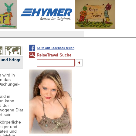
Seite auf Facebook teilen
ReiseTravel Suche
 und bringt
 wird in
en das
Dschungel-
ald in
an kann
d der
ewogene Diät
t sein.
körperliche
higer und
täten und
 leichte