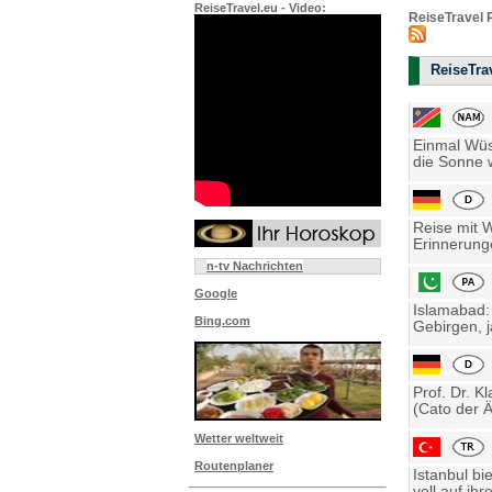
ReiseTravel.eu - Video:
ReiseTravel 
ReiseTrav
Einmal Wüst
die Sonne w
Reise mit 
Erinnerung
n-tv Nachrichten
Google
Islamabad:
Bing.com
Gebirgen, j
Prof. Dr. K
(Cato der Ä
Wetter weltweit
Routenplaner
Istanbul bi
voll auf ihre