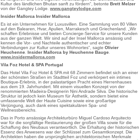
Kultur des ländlichen Bhutan sanft zu fördern“, betonte
Brett Melzer
von der Gangtey Lodge.
www.gangteylodge.com
Insider Mallorca Insider Mallorca
Es ist ein Unternehmen für Luxusvillen. Eine Sammlung von 80 Villen
auf den Balearen, Hvar, Apulien, Marrakesch und Griechenland. „Wir
schaffen Erlebnisse und bieten Concierge-Service für unsere Kunden
aus der ganzen Welt. Wir sind auf der Insel Mallorca ansässig und
kennen die Vor- und Nachteile authentischer und echter
Verbindungen zur Kultur unseres Wohnortes“, sagte
Olivier
Heuchenne
.
Insider Mallorca by Heuchenne Bauge
.
www.insidermallorca.com
Vila Foz Hotel & SPA Portugal
Das Hotel Vila Foz Hotel & SPA mit 68 Zimmern befindet sich an einer
der schönsten Straßen im Stadtteil Foz und verkörpert ein intimes
Boutique-Erlebnis, in der palastartigen Pracht eines Herrenhauses
aus dem 19. Jahrhundert. Mit einem visuellen Konzept von der
renommierten Madeira-Designerin Nini Andrade Silva. Die historische
Struktur ist jedoch kein Museum für Ästhetik, sondern bietet eine
umfassende Welt der Haute Cuisine sowie eine großartige
Verjüngung, auch dank eines spektakulären Spa- und
Wellnessbereichs.
Das in Porto ansässige Architekturbüro Miguel Cardoso Arquitecto
war für die sorgfältige Restaurierung der großen Villa sowie für die
Schaffung des Neubaus verantwortlich. Die Erhaltung der historischen
Essenz des Anwesens war der Schlüssel zum Gesamtkonzept. Die
Architekten haben die ursprünglichen architektonischen Merkmale