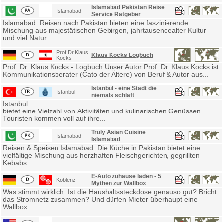
Islamabad Pakistan Reise
Islamabad
Service Ratgeber
Islamabad: Reisen nach Pakistan bieten eine faszinierende
Mischung aus majestätischen Gebirgen, jahrtausendealter Kultur
und viel Natur....
Prof.Dr.Klaus
Klaus Kocks Logbuch
Kocks
Prof. Dr. Klaus Kocks - Logbuch Unser Autor Prof. Dr. Klaus Kocks ist
Kommunikationsberater (Cato der Ältere) von Beruf & Autor aus...
Istanbul - eine Stadt die
Istanbul
niemals schläft
Istanbul
bietet eine Vielzahl von Aktivitäten und kulinarischen Genüssen.
Touristen kommen voll auf ihre...
Truly Asian Cuisine
Islamabad
Islamabad
Reisen & Speisen Islamabad: Die Küche in Pakistan bietet eine
vielfältige Mischung aus herzhaften Fleischgerichten, gegrillten
Kebabs...
E-Auto zuhause laden - 5
Koblenz
Mythen zur Wallbox
Was stimmt wirklich: Ist die Haushaltssteckdose genauso gut? Bricht
das Stromnetz zusammen? Und dürfen Mieter überhaupt eine
Wallbox...