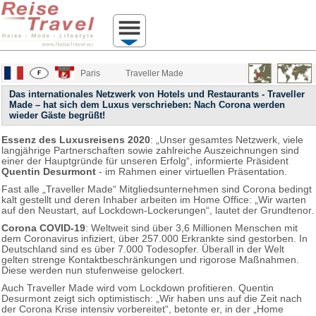
Paris
Traveller Made
Das internationales Netzwerk von Hotels und Restaurants - Traveller
Made – hat sich dem Luxus verschrieben: Nach Corona werden
wieder Gäste begrüßt!
Essenz des Luxusreisens 2020
: „Unser gesamtes Netzwerk, viele
langjährige Partnerschaften sowie zahlreiche Auszeichnungen sind
einer der Hauptgründe für unseren Erfolg“, informierte Präsident
Quentin Desurmont
- im Rahmen einer virtuellen Präsentation.
Fast alle „Traveller Made“ Mitgliedsunternehmen sind Corona bedingt
kalt gestellt und deren Inhaber arbeiten im Home Office: „Wir warten
auf den Neustart, auf Lockdown-Lockerungen“, lautet der Grundtenor.
Corona COVID-19
: Weltweit sind über 3,6 Millionen Menschen mit
dem Coronavirus infiziert, über 257.000 Erkrankte sind gestorben. In
Deutschland sind es über 7.000 Todesopfer. Überall in der Welt
gelten strenge Kontaktbeschränkungen und rigorose Maßnahmen.
Diese werden nun stufenweise gelockert.
Auch Traveller Made wird vom Lockdown profitieren. Quentin
Desurmont zeigt sich optimistisch: „Wir haben uns auf die Zeit nach
der Corona Krise intensiv vorbereitet“, betonte er, in der „Home