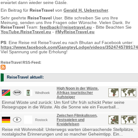
erwartet dann wieder seine Gäste.
Ein Beitrag für
ReiseTravel
von
Gerald H. Ueberscher
.
Sehr geehrte
ReiseTravel
User. Bitte schreiben Sie uns Ihre
Meinung, senden uns Ihre Fragen oder Wünsche. Vielen Dank. Ihr
ReiseTravel
Team:
feedback@reisetravel.eu
- Bitte Beachten Sie
YouTube.ReiseTravel.eu
-
#MyReiseTravel.eu
PS
: Eine Reise mit ReiseTravel.eu nach Bhutan auf Facebook unter:
https://www.facebook.com/GangteyLodge/videos/3524745789174
Viel Spannung und gute Erholung!
ReiseTravel RSS-Feed:
ReiseTravel aktuell:
High Noon in der Wüste.
Afrikas touristischer
Windhoek
Aufsteiger
Einmal Wüste und zurück: Um fünf Uhr früh schickt Peter seine
Reisegruppe in die Wüste. Als die Sonne wie ein Feuerball...
Zwischen Filmkulissen,
Festspielen und
Rostock
Kreidefelsen
Reise mit Wohnmobil: Unterwegs warten überraschende Stellplätze,
nostalgische Erinnerungen und so mancher Geheimtipp. Ein...