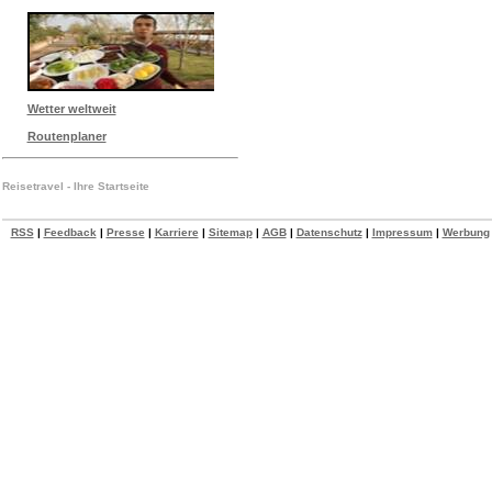
Wetter weltweit
Routenplaner
Reisetravel - Ihre Startseite
RSS
|
Feedback
|
Presse
|
Karriere
|
Sitemap
|
AGB
|
Datenschutz
|
Impressum
|
Werbung