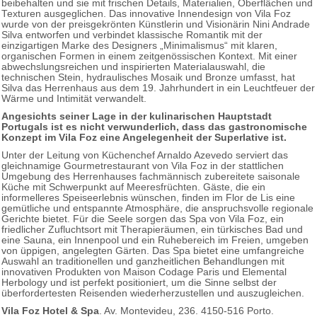
beibehalten und sie mit frischen Details, Materialien, Oberflächen und
Texturen ausgeglichen. Das innovative Innendesign von Vila Foz
wurde von der preisgekrönten Künstlerin und Visionärin Nini Andrade
Silva entworfen und verbindet klassische Romantik mit der
einzigartigen Marke des Designers „Minimalismus“ mit klaren,
organischen Formen in einem zeitgenössischen Kontext. Mit einer
abwechslungsreichen und inspirierten Materialauswahl, die
technischen Stein, hydraulisches Mosaik und Bronze umfasst, hat
Silva das Herrenhaus aus dem 19. Jahrhundert in ein Leuchtfeuer der
Wärme und Intimität verwandelt.
Angesichts seiner Lage in der kulinarischen Hauptstadt
Portugals ist es nicht verwunderlich, dass das gastronomische
Konzept im Vila Foz eine Angelegenheit der Superlative ist.
Unter der Leitung von Küchenchef Arnaldo Azevedo serviert das
gleichnamige Gourmetrestaurant von Vila Foz in der stattlichen
Umgebung des Herrenhauses fachmännisch zubereitete saisonale
Küche mit Schwerpunkt auf Meeresfrüchten. Gäste, die ein
informelleres Speiseerlebnis wünschen, finden im Flor de Lis eine
gemütliche und entspannte Atmosphäre, die anspruchsvolle regionale
Gerichte bietet. Für die Seele sorgen das Spa von Vila Foz, ein
friedlicher Zufluchtsort mit Therapieräumen, ein türkisches Bad und
eine Sauna, ein Innenpool und ein Ruhebereich im Freien, umgeben
von üppigen, angelegten Gärten. Das Spa bietet eine umfangreiche
Auswahl an traditionellen und ganzheitlichen Behandlungen mit
innovativen Produkten von Maison Codage Paris und Elemental
Herbology und ist perfekt positioniert, um die Sinne selbst der
überfordertesten Reisenden wiederherzustellen und auszugleichen.
Vila Foz Hotel & Spa
. Av. Montevideu, 236. 4150-516 Porto.