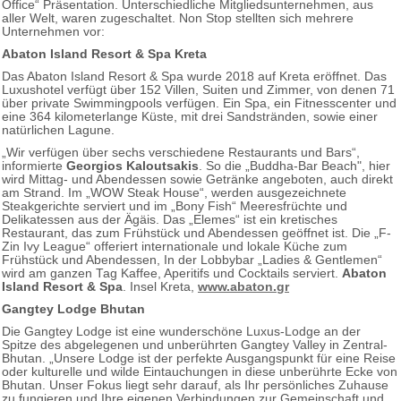
Office“ Präsentation. Unterschiedliche Mitgliedsunternehmen, aus
aller Welt, waren zugeschaltet. Non Stop stellten sich mehrere
Unternehmen vor:
Abaton Island Resort & Spa Kreta
Das Abaton Island Resort & Spa wurde 2018 auf Kreta eröffnet. Das
Luxushotel verfügt über 152 Villen, Suiten und Zimmer, von denen 71
über private Swimmingpools verfügen. Ein Spa, ein Fitnesscenter und
eine 364 kilometerlange Küste, mit drei Sandstränden, sowie einer
natürlichen Lagune.
„Wir verfügen über sechs verschiedene Restaurants und Bars“,
informierte
Georgios Kaloutsakis
. So die „Buddha-Bar Beach", hier
wird Mittag- und Abendessen sowie Getränke angeboten, auch direkt
am Strand. Im „WOW Steak House“, werden ausgezeichnete
Steakgerichte serviert und im „Bony Fish“ Meeresfrüchte und
Delikatessen aus der Ägäis. Das „Elemes“ ist ein kretisches
Restaurant, das zum Frühstück und Abendessen geöffnet ist. Die „F-
Zin Ivy League“ offeriert internationale und lokale Küche zum
Frühstück und Abendessen, In der Lobbybar „Ladies & Gentlemen“
wird am ganzen Tag Kaffee, Aperitifs und Cocktails serviert.
Abaton
Island Resort & Spa
. Insel Kreta,
www.abaton.gr
Gangtey Lodge Bhutan
Die Gangtey Lodge ist eine wunderschöne Luxus-Lodge an der
Spitze des abgelegenen und unberührten Gangtey Valley in Zentral-
Bhutan. „Unsere Lodge ist der perfekte Ausgangspunkt für eine Reise
oder kulturelle und wilde Eintauchungen in diese unberührte Ecke von
Bhutan. Unser Fokus liegt sehr darauf, als Ihr persönliches Zuhause
zu fungieren und Ihre eigenen Verbindungen zur Gemeinschaft und