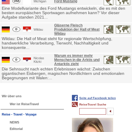
Ford Mustang
Michigan
Eine Modellvariante des Ford Mustangs entwickeln, die es mit den
besten europäischen Sportwagen aufnehmen kann? Vor dieser
Aufgabe standen 2021...
Gläserne Fleisch
Produktion der Hall of Meat
Wildau
Wildau
Wildau: Die Hall of Meat steht für regionale Wertschöpfung,
handwerkliche Verarbeitung, Tierwohl, Nachhaltigkeit und
konsequente...
Warum es immer mehr
Nicolas
Menschen in die Arktis und
Kitzki
Antarktis zieht
Die Sehnsucht nach echten Erlebnissen wächst: Zwischen
gigantischen Eisbergen, magischen Nordlichtern und emotionalen
Begegnungen mit Walen:...
Wir über uns
Seite auf Facebook teilen
Wer ist ReiseTravel
ReiseTravel Suche
Reise - Travel - Voyage
NEWS
Editorial