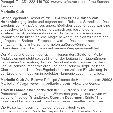
Portugal, T. +351 222 449 700.
www.vilafozhotel.pt
- Frau Susana
Tavares.
Marbella Club
Dieses legendäre Resort wurde 1954 von
Prinz Alfonso von
Hohenlohe
gegründet und begann seine Reise als Strandklub. Das
Ergebnis von Prinz Alfonsos unerschöpflicher Lebensfreude war eine
unbeschwerte Utopie, die sich organisch aus bescheidenen,
spielerischen Absichten entwickelte. Bis heute hat dieses kleine
Paradies seine ursprüngliche Magie bewahrt und sich zu einem der
gefragtesten Badeorte Europas entwickelt. Das immer noch mit
unnachahmlichem Herzen und vielen außergewöhnlichen
Charakteren gefüllt ist, die es auf seinem Weg gesammelt hat.
Der Marbella Club befindet sich im Herzen der „Goldenen Meile“
Andalusien und steht seit 2011 unter der Leitung von Eigentümern
der zweiten Generation, die das Resort mit aufschlussreicher Vision
und Stil sensibel modernisieren und dabei seinem ursprünglichen
Charme treu bleiben. Das Ergebnis ist eine zeitlose Entwicklung, in
der Erbe und Innovation in perfekter Harmonie zusammenarbeiten.
Marbella Club
Av. Bulevar Príncipe Alfonso de Hohenlohe, s/n, 29602
Marbella, Málaga.
www.marbellaclub.com
- Alejandra Garcia.
Traveller Made
sind Spezialisten für Luxusreisen. Die Online
Präsentation war gut gelungen. „Wir wissen ganz genau, wovon wir
sprechen“, so der Grundtenor.
Quentin Desurmont
führte "The
Essence of Luxury Travel" zum Erfolg.
www.travellermade.com
Die Reise kann beginnen. Leider gibt es aktuell keine
Flugverbindungen. Doch der Tag wird kommen: Traveller Made