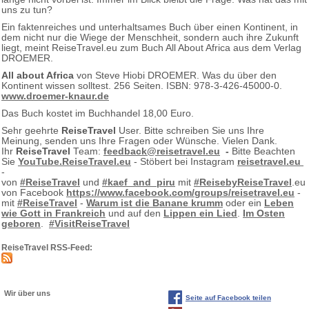
uns zu tun?
Ein faktenreiches und unterhaltsames Buch über einen Kontinent, in
dem nicht nur die Wiege der Menschheit, sondern auch ihre Zukunft
liegt, meint ReiseTravel.eu zum Buch All About Africa aus dem Verlag
DROEMER.
All about Africa
von Steve Hiobi DROEMER. Was du über den
Kontinent wissen solltest. 256 Seiten. ISBN: 978-3-426-45000-0.
www.droemer-knaur.de
Das Buch kostet im Buchhandel 18,00 Euro.
Sehr geehrte
ReiseTravel
User. Bitte schreiben Sie uns Ihre
Meinung, senden uns Ihre Fragen oder Wünsche. Vielen Dank.
Ihr
ReiseTravel
Team:
feedback@reisetravel.eu
-
Bitte Beachten
Sie
YouTube.ReiseTravel.eu
- Stöbert bei Instagram
reisetravel.eu
-
von
#ReiseTravel
und
#kaef_and_piru
mit
#ReisebyReiseTravel
.eu
von Facebook
https://www.facebook.com/groups/reisetravel.eu
-
mit
#ReiseTravel
-
Warum ist die Banane krumm
oder ein
Leben
wie Gott in Frankreich
und auf den
Lippen ein Lied
.
Im Osten
geboren
.
#VisitReiseTravel
ReiseTravel RSS-Feed:
Wir über uns
Seite auf Facebook teilen