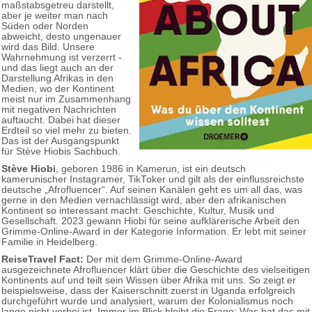
maßstabsgetreu darstellt,
aber je weiter man nach
Süden oder Norden
abweicht, desto ungenauer
wird das Bild. Unsere
Wahrnehmung ist verzerrt -
und das liegt auch an der
Darstellung Afrikas in den
Medien, wo der Kontinent
meist nur im Zusammenhang
mit negativen Nachrichten
auftaucht. Dabei hat dieser
Erdteil so viel mehr zu bieten.
Das ist der Ausgangspunkt
für Stève Hiobis Sachbuch.
Stève Hiobi
, geboren 1986 in Kamerun, ist ein deutsch
kamerunischer Instagramer, TikToker und gilt als der einflussreichste
deutsche „Afrofluencer“. Auf seinen Kanälen geht es um all das, was
gerne in den Medien vernachlässigt wird, aber den afrikanischen
Kontinent so interessant macht: Geschichte, Kultur, Musik und
Gesellschaft. 2023 gewann Hiobi für seine aufklärerische Arbeit den
Grimme-Online-Award in der Kategorie Information. Er lebt mit seiner
Familie in Heidelberg.
ReiseTravel Fact:
Der mit dem Grimme-Online-Award
ausgezeichnete Afrofluencer klärt über die Geschichte des vielseitigen
Kontinents auf und teilt sein Wissen über Afrika mit uns. So zeigt er
beispielsweise, dass der Kaiserschnitt zuerst in Uganda erfolgreich
durchgeführt wurde und analysiert, warum der Kolonialismus noch
lange nicht vorbei ist. Immer im Blick bleibt die Frage: Was hat das mit