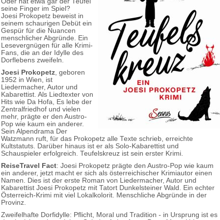
Oder hat etwa gar der Teufel
seine Finger im Spiel?
Joesi Prokopetz beweist in
seinem schaurigen Debüt ein
Gespür für die Nuancen
menschlicher Abgründe. Ein
Lesevergnügen für alle Krimi-
Fans, die an der Idylle des
Dorflebens zweifeln.
Joesi Prokopetz
, geboren
1952 in Wien, ist
Liedermacher, Autor und
Kabarettist. Als Liedtexter von
Hits wie Da Hofa, Es lebe der
Zentralfriedhof und vielen
mehr, prägte er den Austro-
Pop wie kaum ein anderer.
Sein Alpendrama Der
Watzmann ruft, für das Prokopetz alle Texte schrieb, erreichte
Kultstatuts. Darüber hinaus ist er als Solo-Kabarettist und
Schauspieler erfolgreich. Teufelskreuz ist sein erster Krimi.
ReiseTravel Fact
: Joesi Prokopetz prägte den Austro-Pop wie kaum
ein anderer, jetzt macht er sich als österreichischer Krimiautor einen
Namen. Dies ist der erste Roman von Liedermacher, Autor und
Kabarettist Joesi Prokopetz mit Tatort Dunkelsteiner Wald. Ein echter
Österreich-Krimi mit viel Lokalkolorit. Menschliche Abgründe in der
Provinz.
Zweifelhafte Dorfidylle: Pflicht, Moral und Tradition - in Ursprung ist es