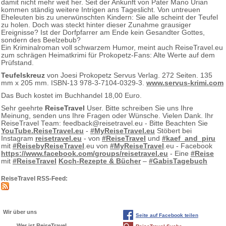
damit nicht mehr weit her. Seit der Ankunft von Pater Mano Urian
kommen ständig weitere Intrigen ans Tageslicht. Von untreuen
Eheleuten bis zu unerwünschten Kindern: Sie alle scheint der Teufel
zu holen. Doch was steckt hinter dieser Zunahme grausiger
Ereignisse? Ist der Dorfpfarrer am Ende kein Gesandter Gottes,
sondern des Beelzebub?
Ein Kriminalroman voll schwarzem Humor, meint auch ReiseTravel.eu
zum schrägen Heimatkrimi für Prokopetz-Fans: Alte Werte auf dem
Prüfstand.
Teufelskreuz
von Joesi Prokopetz Servus Verlag. 272 Seiten. 135
mm x 205 mm. ISBN-13 978-3-7104-0329-3.
www.servus-krimi.com
Das Buch kostet im Buchhandel 18,00 Euro.
Sehr geehrte
ReiseTravel
User. Bitte schreiben Sie uns Ihre
Meinung, senden uns Ihre Fragen oder Wünsche. Vielen Dank. Ihr
ReiseTravel Team: feedback@reisetravel.eu - Bitte Beachten Sie
YouTube.ReiseTravel.eu
-
#MyReiseTravel.eu
Stöbert bei
Instagram
reisetravel.eu
- von
#ReiseTravel
und
#kaef_and_piru
mit
#ReisebyReiseTravel
.eu von
#MyReiseTravel
.eu - Facebook
https://www.facebook.com/groups/reisetravel.eu
- Eine
#Reise
mit
#ReiseTravel
Koch-Rezepte & Bücher
–
#GabisTagebuch
ReiseTravel RSS-Feed:
Wir über uns
Seite auf Facebook teilen
Wer ist ReiseTravel