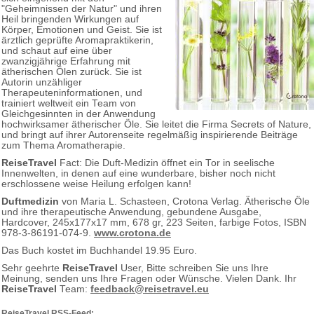
"Geheimnissen der Natur" und ihren
Heil bringenden Wirkungen auf
Körper, Emotionen und Geist. Sie ist
ärztlich geprüfte Aromapraktikerin,
und schaut auf eine über
zwanzigjährige Erfahrung mit
ätherischen Ölen zurück. Sie ist
Autorin unzähliger
Therapeuteninformationen, und
trainiert weltweit ein Team von
Gleichgesinnten in der Anwendung
hochwirksamer ätherischer Öle. Sie leitet die Firma Secrets of Nature,
und bringt auf ihrer Autorenseite regelmäßig inspirierende Beiträge
zum Thema Aromatherapie.
ReiseTravel
Fact: Die Duft-Medizin öffnet ein Tor in seelische
Innenwelten, in denen auf eine wunderbare, bisher noch nicht
erschlossene weise Heilung erfolgen kann!
Duftmedizin
von Maria L. Schasteen, Crotona Verlag. Ätherische Öle
und ihre therapeutische Anwendung, gebundene Ausgabe,
Hardcover, 245x177x17 mm, 678 gr, 223 Seiten, farbige Fotos, ISBN
978-3-86191-074-9.
www.crotona.de
Das Buch kostet im Buchhandel 19.95 Euro.
Sehr geehrte
ReiseTravel
User, Bitte schreiben Sie uns Ihre
Meinung, senden uns Ihre Fragen oder Wünsche. Vielen Dank. Ihr
ReiseTravel
Team:
feedback@reisetravel.eu
ReiseTravel RSS-Feed: