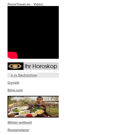
ReiseTravel.eu - Video:
n-tv Nachrichten
Google
Bing.com
Wetter weltweit
Routenplaner