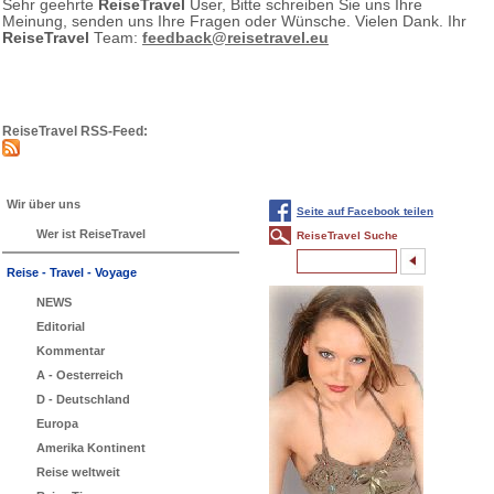
Sehr geehrte
ReiseTravel
User, Bitte schreiben Sie uns Ihre
Meinung, senden uns Ihre Fragen oder Wünsche. Vielen Dank. Ihr
ReiseTravel
Team:
feedback@reisetravel.eu
ReiseTravel RSS-Feed:
Wir über uns
Seite auf Facebook teilen
Wer ist ReiseTravel
ReiseTravel Suche
Reise - Travel - Voyage
NEWS
Editorial
Kommentar
A - Oesterreich
D - Deutschland
Europa
Amerika Kontinent
Reise weltweit