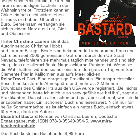
seiner sexy Praktikantin, die ihn mit
ihrem unschuldigen Lächeln in den
Wahnsinn treibt. Trotzdem kann er
Chloe einfach nicht widerstehen.
Er muss sie haben. Überall im
Büro. Gemeinsam verfangen sie
sich in einem Netz aus Lust, Gier
und Obsession.
Hinter
Christina Lauren
steht das
Autorinnenduo Christina Hobbs
und Lauren Billings. Beide sind bekennende Liebesroman Fans und
schreiben seit 2009 gemeinsam. Getrennt durch den US-Staat
Nevada, telefonieren sie mehrmals täglich miteinander und sind sich
einig, dass die allerschönste Nagellackfarbe Rubinrot ist. Wenn sie
die Wahl hätten, würden sie nur eins tun: den ganzen Tag vom San
Clemente Pier in Kalifornien aus aufs Meer blicken.
ReiseTravel
Fact: Eine ehrgeizige Praktikantin. Ein anspruchsvoller
Boss. Eine knisternde Atmosphäre und mehr als 2 Millionen
Downloads des Online Hits aus den USA wurde registriert. „Bei nichts
und niemanden hatte ich mich je so sexy gefühlt wie bei ihn“, sagt die
Praktikanten. Das ist ja alles schön und gut, aber sieh mal, was ich dir
anzubieten habe: Ein „schönes“ Buch und lesenswert. Nicht nur für
heiße Sommernächte, es ist einfach ein nettes Buch, einfach etwas
fürs Herz, dank der Autorin.
Beautiful Bastard
Roman von Christina Lauren, Deutsche
Erstausgabe, mtb, ISBN 978-3-95649-054-5,
www.mira-
taschenbuch.de
Das Buch kostet im Buchhandel 8,99 Euro.