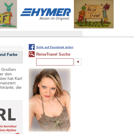
Seite auf Facebook teilen
ReiseTravel Suche
und Farbe
s Großen
der den
bei hat Karl
inanziert.
htränkt, die