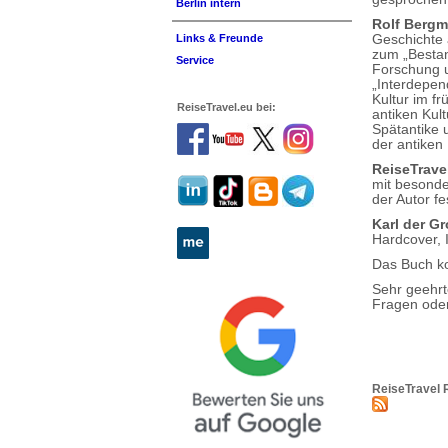
Berlin intern
Rolf Bergm
Geschichte 
Links & Freunde
zum „Bestand
Service
Forschung u
„Interdepen
Kultur im f
ReiseTravel.eu bei:
antiken Kult
Spätantike
der antiken 
ReiseTrave
mit besonde
der Autor fe
Karl der G
Hardcover,
Das Buch ko
Sehr geehr
Fragen oder
ReiseTravel 