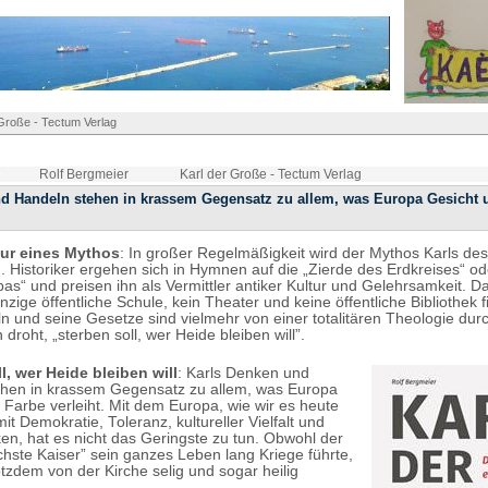
 Große - Tectum Verlag
Rolf Bergmeier
Karl der Große - Tectum Verlag
d Handeln stehen in krassem Gegensatz zu allem, was Europa Gesicht 
tur eines Mythos
: In großer Regelmäßigkeit wird der Mythos Karls de
 Historiker ergehen sich in Hymnen auf die „Zierde des Erdkreises“ o
as“ und preisen ihn als Vermittler antiker Kultur und Gelehrsamkeit. Da
inzige öffentliche Schule, kein Theater und keine öffentliche Bibliothek f
n und seine Gesetze sind vielmehr von einer totalitären Theologie durc
droht, „sterben soll, wer Heide bleiben will”.
l, wer Heide bleiben will
: Karls Denken und
hen in krassem Gegensatz zu allem, was Europa
 Farbe verleiht. Mit dem Europa, wie wir es heute
it Demokratie, Toleranz, kultureller Vielfalt und
en, hat es nicht das Geringste zu tun. Obwohl der
lichste Kaiser” sein ganzes Leben lang Kriege führte,
otzdem von der Kirche selig und sogar heilig
.