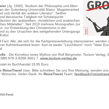
eier
(Jg. 1940), Studium der Philosophie und Alten
an der Gutenberg-Universität Mainz. Magisterarbeit
 und Verfall der antiken Literatur“. Seither
nd literarische Tätigkeit mit Schwerpunkt
denzen der spätantiken, christlichen und arabischen
rühen Mittelalter“. Seit 2010 mehrere Monografien zur
ur, zur Entwicklung des Christentums in der
 und zu den Ursachen des weitgehenden Untergangs
Kultur.
l
Fact: Alle, die sich für die Karlspreisverleihung interessieren, werden
rer Aufmerksamkeit lesen: Karl ist weder "Leuchtturm" noch "Vater Euro
st.
roße
- Die Korrektur eines Mythos von Rolf Bergmeier, Tectum Verlag, 3
 ISBN 978-3-8288-3661-7,
www.tectum-verlag.de
stet im Buchhandel 19,95 Euro.
te
ReiseTravel
User, Bitte schreiben Sie uns Ihre Meinung, senden uns
 Wünsche. Vielen Dank. Ihr
ReiseTravel
Team:
feedback@reisetrave
RSS-Feed: