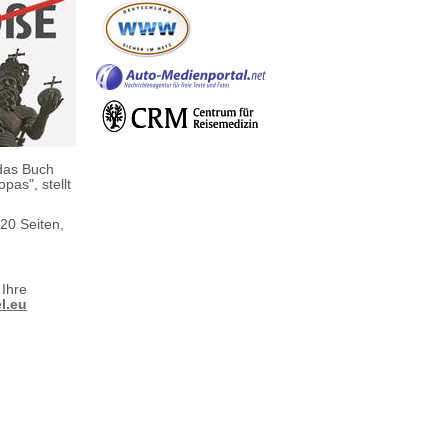
 das Buch
pas", stellt
20 Seiten,
 Ihre
l.eu