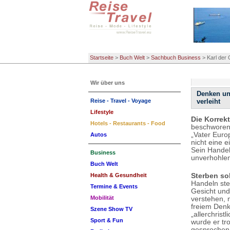
Startseite
>
Buch Welt
>
Sachbuch Business
>
Karl der
Wir über uns
Denken un
Reise - Travel - Voyage
verleiht
Lifestyle
Die Korrek
Hotels - Restaurants - Food
beschworen.
„Vater Europ
Autos
nicht eine e
Sein Handel
Business
unverhohlen 
Buch Welt
Sterben sol
Health & Gesundheit
Handeln ste
Termine & Events
Gesicht und
Mobilität
verstehen, m
freiem Denk
Szene Show TV
„allerchrist
Sport & Fun
wurde er tr
gesprochen