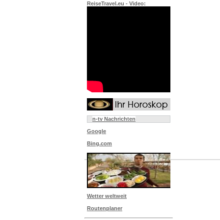
ReiseTravel.eu - Video:
n-tv Nachrichten
Google
Bing.com
Wetter weltweit
Routenplaner