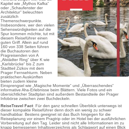
Kapitel wie „Mythos Kafka“
oder „Schaufenster der
Architektur“ beleuchten
zusätzlich
Themenschwerpunkte.
Insbesondere, wer den vielen
Sehenswürdigkeiten auf die
Spur kommen möchte, tut mit
diesem Reiseführer einen
guten Griff. Allein auf rund
160 von 338 Seiten führen
die Buchautoren den
Pragreisenden von A
„Alstädter Ring“ über K wie
„Karlsbrücke“ bis Z zum
Stadtteil Zizkov mit dem
Prager Fernsehturm. Neben
praktischen Auskünften
bieten zudem kleine
Einsprengsel wie „Magische Momente“ und „Überraschendes“
informative Aha-Erlebnisse beim Blättern. Viele Fotos und ein
übersichtlicher Stadtplan sind außerdem Bestandteile der Prager
Infobörse zwischen zwei Buchdeckeln.
ReiseTravel Fact
: Für den ganz schnellen Überblick unterwegs ist
dieser kompakte Reiseführer denn doch ein wenig zu schwer
handhabbar. Bestens geeignet ist das Buch hingegen für die
Reiseplanung vor einem Pragtrip oder im Hotel bei der ausführlichen
Vorbereitung auf den Tag. Leider sind nicht alle Informationen im zu
knapp bemessenen Inhaltsverzeichnis als Schlagwort auf einen Blick