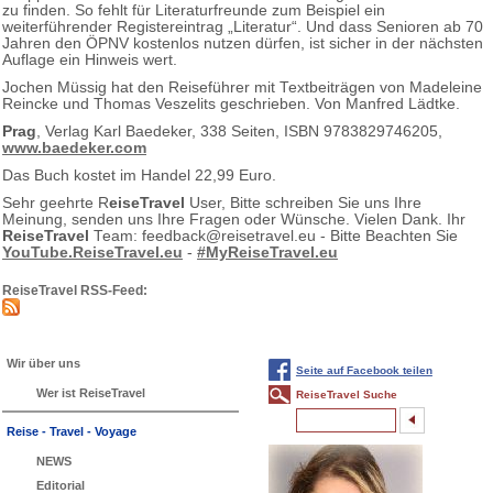
zu finden. So fehlt für Literaturfreunde zum Beispiel ein
weiterführender Registereintrag „Literatur“. Und dass Senioren ab 70
Jahren den ÖPNV kostenlos nutzen dürfen, ist sicher in der nächsten
Auflage ein Hinweis wert.
Jochen Müssig hat den Reiseführer mit Textbeiträgen von Madeleine
Reincke und Thomas Veszelits geschrieben. Von Manfred Lädtke.
Prag
, Verlag Karl Baedeker, 338 Seiten, ISBN 9783829746205,
www.baedeker.com
Das Buch kostet im Handel 22,99 Euro.
Sehr geehrte R
eiseTravel
User, Bitte schreiben Sie uns Ihre
Meinung, senden uns Ihre Fragen oder Wünsche. Vielen Dank. Ihr
ReiseTravel
Team: feedback@reisetravel.eu - Bitte Beachten Sie
YouTube.ReiseTravel.eu
-
#MyReiseTravel.eu
ReiseTravel RSS-Feed:
Wir über uns
Seite auf Facebook teilen
Wer ist ReiseTravel
ReiseTravel Suche
Reise - Travel - Voyage
NEWS
Editorial