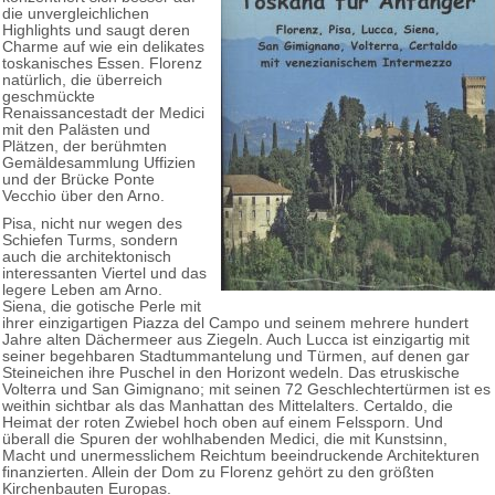
die unvergleichlichen
Highlights und saugt deren
Charme auf wie ein delikates
toskanisches Essen. Florenz
natürlich, die überreich
geschmückte
Renaissancestadt der Medici
mit den Palästen und
Plätzen, der berühmten
Gemäldesammlung Uffizien
und der Brücke Ponte
Vecchio über den Arno.
Pisa, nicht nur wegen des
Schiefen Turms, sondern
auch die architektonisch
interessanten Viertel und das
legere Leben am Arno.
Siena, die gotische Perle mit
ihrer einzigartigen Piazza del Campo und seinem mehrere hundert
Jahre alten Dächermeer aus Ziegeln. Auch Lucca ist einzigartig mit
seiner begehbaren Stadtummantelung und Türmen, auf denen gar
Steineichen ihre Puschel in den Horizont wedeln. Das etruskische
Volterra und San Gimignano; mit seinen 72 Geschlechtertürmen ist es
weithin sichtbar als das Manhattan des Mittelalters. Certaldo, die
Heimat der roten Zwiebel hoch oben auf einem Felssporn. Und
überall die Spuren der wohlhabenden Medici, die mit Kunstsinn,
Macht und unermesslichem Reichtum beeindruckende Architekturen
finanzierten. Allein der Dom zu Florenz gehört zu den größten
Kirchenbauten Europas.