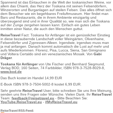
Spannend ist das Eintauchen in die Welt der toskanischen Weine, vor
allem das Chianti, das Herz der Toskana mit seinen Felsendörfern,
Winzerorten und Burganlagen auf steilen Felsen. Das alles öffnet sich
dem Besucher wie ein begehbares Freiluftmuseum. Hier findet man
Bars und Restaurants, die in ihrem Ambiente einzigartig und
überzeugend sind und in ihrer Qualität so, wie man sich die Toskana
auf der Zunge zergehen lassen kann: Einfach ein gutes Leben
inmitten einer Natur, die auch den Menschen guttut.
ReiseTravel
Fact: Toskana für Anfänger ist ein genüsslicher Einstieg
in diese bezaubernde Landschaft voller Weingärten, Olivenhaine,
Felsendörfer und Zypressen-Alleen. Irgendwie, irgendwo muss man
ja mal anfangen. Danach kommt automatisch die Lust auf mehr und
aufs Wiederkommen. Florenz, Pisa, Lucca, Siena, San Gimignano
und Voltera Certaldo sind ein venezianisches Mosaik. Von
Gabi
Dräger
.
Toskana für Anfänger
von Ute Fischer und Bernhard Siegmund,
Verlag BOD, 160 Seiten, 74 Farbbilder, ISBN 978-3-7528-8029-8,
www.bod.de
Das Buch kostet im Handel 14,99 EUR
E-Book ISBN 978-3-7504-5002-8 kostet 6,99 EUR.
Sehr geehrte
ReiseTravel
User, bitte schreiben Sie uns Ihre Meinung,
senden uns Ihre Fragen oder Wünsche. Vielen Dank. Ihr
ReiseTravel
Team:
feedback@reisetravel.eu
- Bitte Beachten Sie:
YouTube.ReiseTravel.eu
-
#MyReiseTravel.eu
ReiseTravel RSS-Feed: