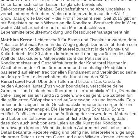
Leiter kann sich sehen lassen: Er glänzte bereits als
Dekorpostenleiter, Inhaber, Geschäftsführer und Abteilungsleiter in
verschiedenen Betrieben. Vielen dürfte er zudem aus der SAT 1-
Show „Das große Backen – die Profis“ bekannt sein. Seit 2015 gibt er
mit Begeisterung sein Wissen an die Konditorei-Berufsschüler in Wien
weiter. Aktuell arbeitet er auf einen Masterabschluss in
Lebensmittelproduktentwicklung und Ressourcenmanagement hin.
Matthias Krenn
: Leidenschaft für Essen und Tischkultur wurden dem
Ybbsitzer Matthias Krenn in die Wiege gelegt. Dennoch führte ihn sein
Weg über ein Studium der Bildhauerei zunächst in den Kunst- und
Kulturbetrieb. Mit 30 Jahren kehrte er als Lehrling zurück in die süße
Welt der Backstuben. Mittlerweile steht der Patissier als
Konditormeister und Geschäftsführer in der Konditorei Hartner in
Waidhofen an der Ybbs für moderne und nachhaltige Produktion
basierend auf einem traditionellen Fundament und verbindet so seine
beiden großen Leidenschaften: die Kunst und das Süße.
ReiseTravel Fact
: Über den Tellerrand blicken. Das Credo der
beiden Autoren lautet „Push your boundaries, verschiebe deine
Grenzen – und einfach mal über den Tellerrand blicken”. In „Dramatic
Cake” zeigen sie auf rund 272 Seiten, wie das geht. Die Zutaten für
die raffinierten Süßspeisen sind außergewöhnlich und innovativ. Fein
aufeinander abgestimmte Geschmackskomponenten sorgen für ein
nuanciertes Aromenspiel. Die Herstellung wird Schritt für Schritt
erklärt. Zusätzlich sorgen eine Auflistung der verwendeten Materialien
und Lebensmittel sowie eine ausführliche Begriffserklärung dafür,
dass sich auch ambitionierte Laien an die Kunst der Konditorei
heranwagen können. Wenn die beiden Autoren mit viel Liebe zum
Detail bekannte Rezepte witzig und pfiffig neu interpretieren, gelangt
ein armer Ritter zu neuem Glanz und auch Witwen küssen jetzt noch