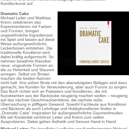
Konditorkunst auf.
Dramatic Cake
Michael Leiter und Matthias
Krenn zelebrieren das
Experimentieren mit Farben
und Formen, bringen
ungewöhnliche Ingredienzen
ins Spiel und lassen auf diese
Weise außergewöhnliche
Leckerbissen entstehen. Die
traditionelle Konditorei wird
dabei kräftig aufgemischt. So
nehmen bewährte Klassiker
neue, ungeahnte Formen an,
die zu Heiterkeit und Staunen
anregen. Selbst vor Broten
machen die beiden Autoren
nicht halt. Ihre süßen Brote mit den aberwitzigsten Belägen sind dazu
gemacht, bei Kunden für Verwunderung, aber auch Furore zu sorgen.
Das Buch richtet sich an Patissiers und Konditoren, die mit
Kunstwerken aus der Backstube neugierig machen wollen – neugierig
auf das nächste Geschmackserlebnis, die nächste süße
Überraschung in pfiffigem Gewand. Sowohl Fachleute aus Konditorei
und Bäckerei als auch Lehrlinge und Hobbykonditoren finden in
„Dramatic Cake“ Inspiration für außergewöhnliche Gaumenfreuden.
Mit viel Kreativität verführen Leiter und Krenn zum selber
Ausprobieren. Dabei gehen Ästhetik und Genuss Hand in Hand.
Michael Leiter
: Die berufliche Laufbahn von Konditormeister Michael