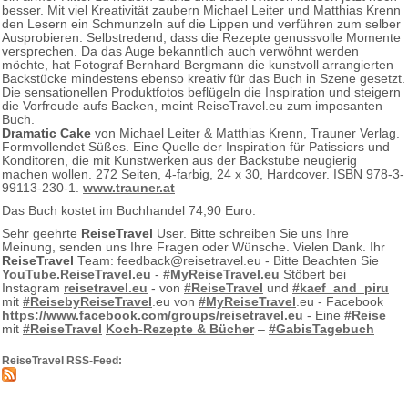
besser. Mit viel Kreativität zaubern Michael Leiter und Matthias Krenn
den Lesern ein Schmunzeln auf die Lippen und verführen zum selber
Ausprobieren. Selbstredend, dass die Rezepte genussvolle Momente
versprechen. Da das Auge bekanntlich auch verwöhnt werden
möchte, hat Fotograf Bernhard Bergmann die kunstvoll arrangierten
Backstücke mindestens ebenso kreativ für das Buch in Szene gesetzt.
Die sensationellen Produktfotos beflügeln die Inspiration und steigern
die Vorfreude aufs Backen, meint ReiseTravel.eu zum imposanten
Buch.
Dramatic Cake
von Michael Leiter & Matthias Krenn, Trauner Verlag.
Formvollendet Süßes. Eine Quelle der Inspiration für Patissiers und
Konditoren, die mit Kunstwerken aus der Backstube neugierig
machen wollen. 272 Seiten, 4-farbig, 24 x 30, Hardcover. ISBN 978-3-
99113-230-1.
www.trauner.at
Das Buch kostet im Buchhandel 74,90 Euro.
Sehr geehrte
ReiseTravel
User. Bitte schreiben Sie uns Ihre
Meinung, senden uns Ihre Fragen oder Wünsche. Vielen Dank. Ihr
ReiseTravel
Team: feedback@reisetravel.eu - Bitte Beachten Sie
YouTube.ReiseTravel.eu
-
#MyReiseTravel.eu
Stöbert bei
Instagram
reisetravel.eu
- von
#ReiseTravel
und
#kaef_and_piru
mit
#ReisebyReiseTravel
.eu von
#MyReiseTravel
.eu - Facebook
https://www.facebook.com/groups/reisetravel.eu
- Eine
#Reise
mit
#ReiseTravel
Koch-Rezepte & Bücher
–
#GabisTagebuch
ReiseTravel RSS-Feed: