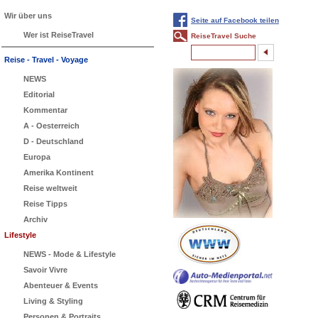
Wir über uns
Seite auf Facebook teilen
Wer ist ReiseTravel
ReiseTravel Suche
Reise - Travel - Voyage
NEWS
Editorial
Kommentar
A - Oesterreich
D - Deutschland
Europa
Amerika Kontinent
Reise weltweit
Reise Tipps
Archiv
Lifestyle
NEWS - Mode & Lifestyle
Savoir Vivre
Abenteuer & Events
Living & Styling
Personen & Portraits