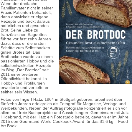
Wenn der dreifache
Familienvater nicht in seiner
Praxis Patienten behandelt,
dann entwickelt er eigene
Rezepte und backt daraus
natürliches und gesundes
Brot. Seine Liebe zu
französischen Baguettes
führte vor fast zehn Jahren
dazu, dass er die ersten
Schritte zum Selbstbacken
guten Brotes tat. Das
Brotbacken wurde zu einem
passionierten Hobby und die
selbstentwickelten Rezepte
im Blog „Der Brotdoc“ seit
2011 einer breiteren
Öffentlichkeit bekannt. In
Hobby- und Profikursen
erweiterte und vertiefte er
seither sein Wissen.
Fotos von
Ingolf Hatz.
1964 in Stuttgart geboren, arbeit seit über
fünfzehn Jahren erfolgreich als Fotograf für Magazine, Verlage und
Werbekunden. Neben der Auftragsfotografie konzentriert er sich vor
allem auf freie Buchprojekte und Ausstellungen. Gemeinsam mit Julia
Hildebrand, mit der Hatz ein Fotostudio betreibt, gewann er im Jahre
2015 den Gourmand World Cookbook Award für das 81,6 kg – Food
Art Book.