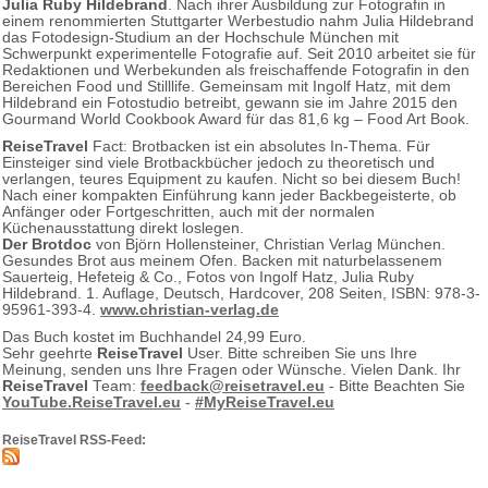
Julia Ruby Hildebrand
. Nach ihrer Ausbildung zur Fotografin in
einem renommierten Stuttgarter Werbestudio nahm Julia Hildebrand
das Fotodesign-Studium an der Hochschule München mit
Schwerpunkt experimentelle Fotografie auf. Seit 2010 arbeitet sie für
Redaktionen und Werbekunden als freischaffende Fotografin in den
Bereichen Food und Stilllife. Gemeinsam mit Ingolf Hatz, mit dem
Hildebrand ein Fotostudio betreibt, gewann sie im Jahre 2015 den
Gourmand World Cookbook Award für das 81,6 kg – Food Art Book.
ReiseTravel
Fact: Brotbacken ist ein absolutes In-Thema. Für
Einsteiger sind viele Brotbackbücher jedoch zu theoretisch und
verlangen, teures Equipment zu kaufen. Nicht so bei diesem Buch!
Nach einer kompakten Einführung kann jeder Backbegeisterte, ob
Anfänger oder Fortgeschritten, auch mit der normalen
Küchenausstattung direkt loslegen.
Der Brotdoc
von Björn Hollensteiner, Christian Verlag München.
Gesundes Brot aus meinem Ofen. Backen mit naturbelassenem
Sauerteig, Hefeteig & Co., Fotos von Ingolf Hatz, Julia Ruby
Hildebrand. 1. Auflage, Deutsch, Hardcover, 208 Seiten, ISBN: 978-3-
95961-393-4.
www.christian-verlag.de
Das Buch kostet im Buchhandel 24,99 Euro.
Sehr geehrte
ReiseTravel
User. Bitte schreiben Sie uns Ihre
Meinung, senden uns Ihre Fragen oder Wünsche. Vielen Dank. Ihr
ReiseTravel
Team:
feedback@reisetravel.eu
- Bitte Beachten Sie
YouTube.ReiseTravel.eu
-
#MyReiseTravel.eu
ReiseTravel RSS-Feed: