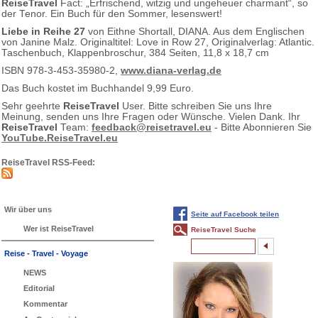
ReiseTravel
Fact: „Erfrischend, witzig und ungeheuer charmant“, so
der Tenor. Ein Buch für den Sommer, lesenswert!
Liebe in Reihe 27
von Eithne Shortall, DIANA. Aus dem Englischen
von Janine Malz. Originaltitel: Love in Row 27, Originalverlag: Atlantic.
Taschenbuch, Klappenbroschur, 384 Seiten, 11,8 x 18,7 cm
ISBN 978-3-453-35980-2,
www.diana-verlag.de
Das Buch kostet im Buchhandel 9,99 Euro.
Sehr geehrte
ReiseTravel
User. Bitte schreiben Sie uns Ihre
Meinung, senden uns Ihre Fragen oder Wünsche. Vielen Dank. Ihr
ReiseTravel
Team:
feedback@reisetravel.eu
- Bitte Abonnieren Sie
YouTube.ReiseTravel.eu
ReiseTravel RSS-Feed:
Wir über uns
Seite auf Facebook teilen
Wer ist ReiseTravel
ReiseTravel Suche
Reise - Travel - Voyage
NEWS
Editorial
Kommentar