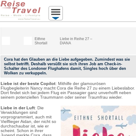
Eithne
Liebe in Reihe 27 –
Shortall
DIANA
Cora hat den Glauben an die Liebe aufgegeben. Zumindest was sie
selbst betrifft. Deshalb versüßt sie sich ihren Job am Check-in-
Schalter des Londoner Flughafens damit, Singles hoch über den
Wolken zu verkuppeln.
Liebe ist der beste Copilot
: Mithilfe der glamourösen
Flugbegleiterin Nancy macht Cora die Reihe 27 zu einem Liebeslabor.
Dort findet sich bei jedem Flug ein Passagier ganz unverhofft neben
seinem potenziellen Traummann oder seiner Traumfrau wieder.
Liebe in der Luft
: Die
Verwicklungen sind
vorprogrammiert, auch mit
Vielflieger Aidan, der nicht so
durchschaubar ist, wie er
scheint. Schon in ihrer
Jugend merkte Cora, dass