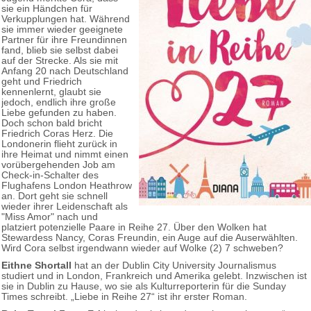
sie ein Händchen für
Verkupplungen hat. Während
sie immer wieder geeignete
Partner für ihre Freundinnen
fand, blieb sie selbst dabei
auf der Strecke. Als sie mit
Anfang 20 nach Deutschland
geht und Friedrich
kennenlernt, glaubt sie
jedoch, endlich ihre große
Liebe gefunden zu haben.
Doch schon bald bricht
Friedrich Coras Herz. Die
Londonerin flieht zurück in
ihre Heimat und nimmt einen
vorübergehenden Job am
Check-in-Schalter des
Flughafens London Heathrow
an. Dort geht sie schnell
wieder ihrer Leidenschaft als
"Miss Amor" nach und
platziert potenzielle Paare in Reihe 27. Über den Wolken hat
Stewardess Nancy, Coras Freundin, ein Auge auf die Auserwählten.
Wird Cora selbst irgendwann wieder auf Wolke (2) 7 schweben?
Eithne Shortall
hat an der Dublin City University Journalismus
studiert und in London, Frankreich und Amerika gelebt. Inzwischen ist
sie in Dublin zu Hause, wo sie als Kulturreporterin für die Sunday
Times schreibt. „Liebe in Reihe 27“ ist ihr erster Roman.