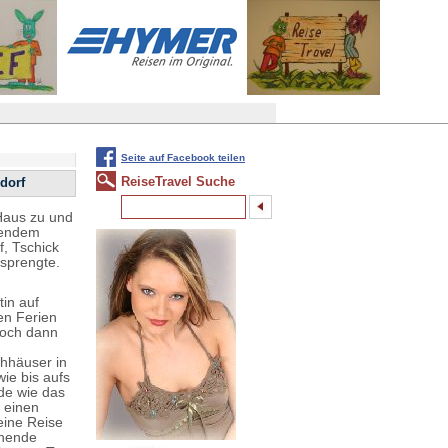
Seite auf Facebook teilen
ReiseTravel Suche
dorf
 Haus zu und
ufendem
f, Tschick
 sprengte.
tin auf
en Ferien
 Doch dann
hhäuser in
wie bis aufs
de wie das
r einen
eine Reise
ühende