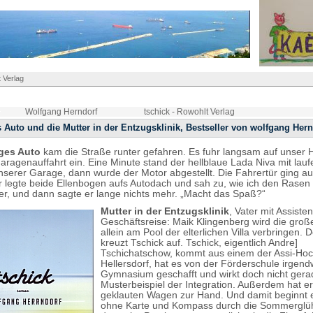
 Verlag
Wolfgang Herndorf
tschick - Rowohlt Verlag
 Auto und die Mutter in der Entzugsklinik, Bestseller von wolfgang Hern
iges Auto
kam die Straße runter­ gefahren. Es fuhr langsam auf unser
Garagenauffahrt ein. Eine Minute stand der hellblaue Lada Niva mit la
nserer Garage, dann wurde der Motor abgestellt. Die Fahrertür ging au
Er legte beide Ellenbogen aufs Autodach und sah zu, wie ich den Rasen
 er, und dann sagte er lange nichts mehr. „Macht das Spaß?“
Mutter in der Entzugsklinik
, Vater mit Assis­ten
Geschäftsreise: Maik Klingenberg wird die groß
allein am Pool der elterlichen Villa verbringen.
kreuzt Tschick auf. Tschick, eigentlich Andre]
Tschichatschow, kommt aus einem der Assi-Hoc
Hellersdorf, hat es von der Förderschule irgend
Gymnasium geschafft und wirkt doch nicht gera
Musterbeispiel der Integration. Außer­dem hat e
geklauten Wagen zur Hand. Und damit beginnt 
ohne Karte und Kompass durch die Sommergl