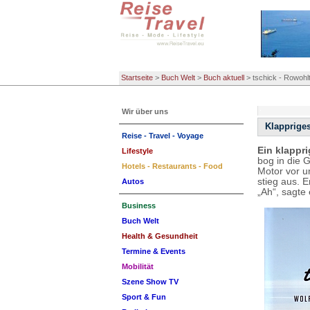
Startseite
>
Buch Welt
>
Buch aktuell
>
tschick - Rowohlt
Wir über uns
Klappriges
Reise - Travel - Voyage
Ein klappr
Lifestyle
bog in die 
Hotels - Restaurants - Food
Motor vor u
stieg aus. 
Autos
„Ah“, sagte
Business
Buch Welt
Health & Gesundheit
Termine & Events
Mobilität
Szene Show TV
Sport & Fun