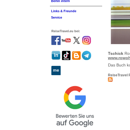
Berlin intern
Links & Freunde
Service
ReiseTravel.eu bei:
Tschick
Rom
www.rowoh
Das Buch ko
ReiseTravel 