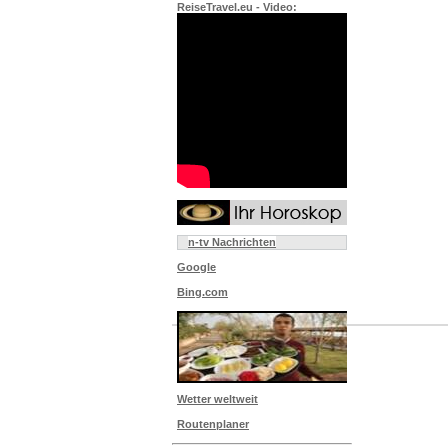
ReiseTravel.eu - Video:
n-tv Nachrichten
Google
Bing.com
Wetter weltweit
Routenplaner