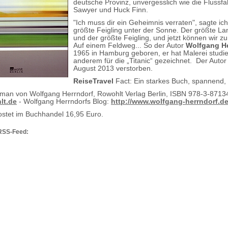
deutsche Provinz, unvergesslich wie die Flussf
Sawyer und Huck Finn.
"Ich muss dir ein Geheimnis verraten", sagte ich
größte Feigling unter der Sonne. Der größte La
und der größte Feigling, und jetzt können wir zu
Auf einem Feldweg... So der Autor
Wolfgang He
1965 in Hamburg geboren, er hat Malerei studie
anderem für die „Titanic“ gezeichnet. Der Autor 
August 2013 verstorben.
ReiseTravel
Fact: Ein starkes Buch, spannend, 
an von Wolfgang Herrndorf, Rowohlt Verlag Berlin, ISBN 978-3-8713
lt.de
-
Wolfgang Herrndorfs Blog:
http://www.wolfgang-herrndorf.de
stet im Buchhandel 16,95 Euro.
RSS-Feed: