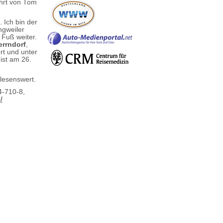
ahrt von Tom
. Ich bin der
ngweiler
 Fuß weiter.
rrndorf
,
rt und unter
ist am 26.
lesenswert.
4-710-8,
/