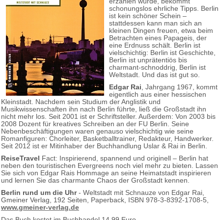
erzählen würde, bekommt
schonungslos ehrliche Tipps. Berlin
ist kein schöner Schein –
stattdessen kann man sich an
kleinen Dingen freuen, etwa beim
Betrachten eines Papageis, der
eine Erdnuss schält. Berlin ist
vielschichtig: Berlin ist Geschichte,
Berlin ist unprätentiös bis
charmant-schnoddrig, Berlin ist
Weltstadt. Und das ist gut so.
Edgar Rai
, Jahrgang 1967, kommt
eigentlich aus einer hessischen
Kleinstadt. Nachdem sein Studium der Anglistik und
Musikwissenschaften ihn nach Berlin führte, ließ die Großstadt ihn
nicht mehr los. Seit 2001 ist er Schriftsteller. Außerdem: Von 2003 bis
2008 Dozent für kreatives Schreiben an der FU Berlin. Seine
Nebenbeschäftigungen waren genauso vielschichtig wie seine
Romanfiguren: Chorleiter, Basketballtrainer, Redakteur, Handwerker.
Seit 2012 ist er Mitinhaber der Buchhandlung Uslar & Rai in Berlin.
ReiseTravel
Fact: Inspirierend, spannend und originell – Berlin hat
neben den touristischen Evergreens noch viel mehr zu bieten. Lassen
Sie sich von Edgar Rais Hommage an seine Heimatstadt inspirieren
und lernen Sie das charmante Chaos der Großstadt kennen.
Berlin rund um die Uhr
- Weltstadt mit Schnauze von Edgar Rai,
Gmeiner Verlag, 192 Seiten, Paperback, ISBN 978-3-8392-1708-5,
www.gmeiner-verlag.de
Das Buch kostet im Buchhandel 14,99 Euro.