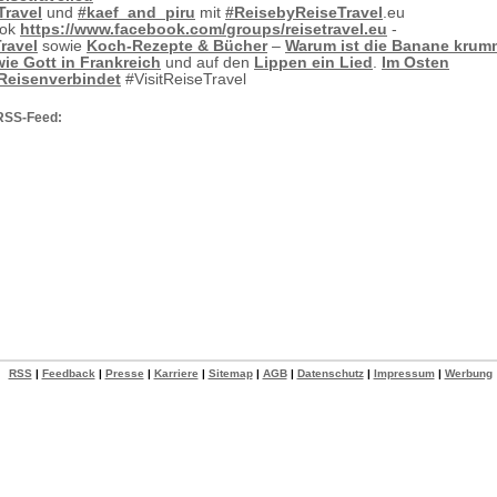
Travel
und
#kaef_and_piru
mit
#ReisebyReiseTravel
.eu
ook
https://www.facebook.com/groups/reisetravel.eu
-
ravel
sowie
Koch-Rezepte & Bücher
–
Warum ist die Banane krum
ie Gott in Frankreich
und auf den
Lippen ein Lied
.
Im Osten
Reisenverbindet
#VisitReiseTravel
RSS-Feed:
RSS
|
Feedback
|
Presse
|
Karriere
|
Sitemap
|
AGB
|
Datenschutz
|
Impressum
|
Werbung