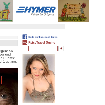
Seite auf Facebook teilen
ReiseTravel Suche
legen
: So
ber und
des Ruhms:
l 1 gelang.