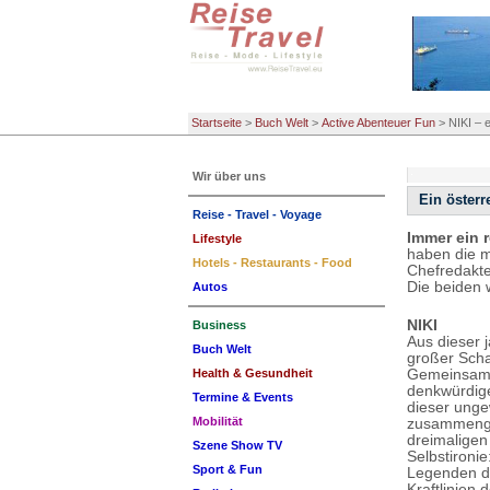
Startseite
>
Buch Welt
>
Active Abenteuer Fun
>
NIKI – 
Wir über uns
Ein österr
Reise - Travel - Voyage
Immer ein 
Lifestyle
haben die m
Hotels - Restaurants - Food
Chefredakte
Die beiden 
Autos
NIKI
Business
Aus dieser 
Buch Welt
großer Sch
Gemeinsame
Health & Gesundheit
denkwürdige
Termine & Events
dieser unge
Mobilität
zusammenge
dreimaligen
Szene Show TV
Selbstironi
Sport & Fun
Legenden de
Kraftlinien