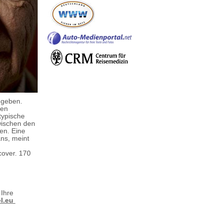
s geben.
nen
typische
wischen den
en. Eine
ans, meint
cover. 170
 Ihre
el.eu