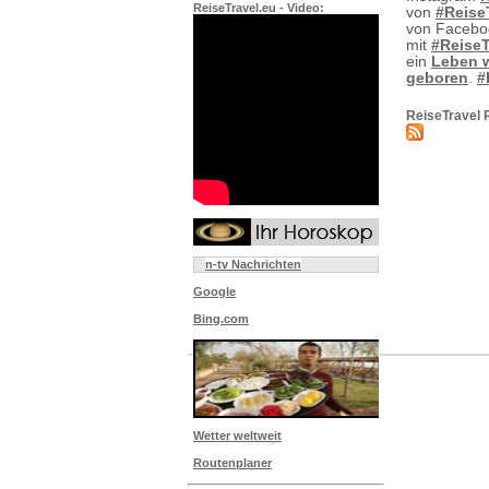
ReiseTravel.eu - Video:
von
#Reise
von Faceb
mit
#ReiseT
ein
Leben w
geboren
.
#
ReiseTravel 
n-tv Nachrichten
Google
Bing.com
Wetter weltweit
Routenplaner