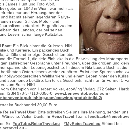
bis James Hunt und Toto Wolf.
lker
geboren 1943 in Wien, war mehr als
hefredakteur und Herausgeber der
 und hat mit seinen legendären Rallye-
einen neuen Stil des Motor- und
Journalismus etabliert. Er gehört zu den
eibern des Landes, der bei seinen
und Lesern schon lange Kultstatus
l Fact
: Ein Blick hinter die Kulissen. Niki
lie und Karriere. Ein packendes Buch
e, Unfälle und Erfolge. Geschichten über
nd die Formel 1, die tiefe Einblicke in die Entwicklung des Motorsport
gen zahlreicher Gespräche unter Freunden, über die großen und klei
iner spannenden Lebensgeschichte. In diesem Niki-Lauda-Buch ist die 
berühmten Österreichers wieder zu hören. Es ist eine Spurensuche z
r hollywoodgerechten Weltkarriere und einem Leben hinter den Kuliss
 und spannende Lektüre. Ein tolles Geschenk, nicht nur für Formel 1-F
.eu zum Buch: NIKI
 vom Champion von Herbert Völker, ecoWing Verlag. 272 Seiten. Hard
m. ISBN 978-3-7110-0356-0.
www.beneventobooks.com
-
w.beneventopublishing.com/ecowing/produkt/niki-2/
stet im Buchhandel 30,00 Euro.
te
ReiseTravel
User. Bitte schreiben Sie uns Ihre Meinung, senden uns
 Wünsche. Vielen Dank. Ihr
ReiseTravel
Team:
feedback@reisetrav
ten Sie
YouTube.ReiseTravel.eu
-
#MyReiseTravel.eu
Stöbert bei
eisetravel.eu
-