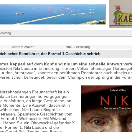
ecoWing
Herbert Völker
NIKI – ecoWing
eichischer Rennfahrer, der Formel 1-Geschichte schrieb
rotes Kapperl auf dem Kopf und nie um eine schnelle Antwort ver
eisten Niki Lauda in Erinnerung. Herbert Völker, ehemaliger Herausge
ur der „Autorevue“, kannte den berühmten Rennfahrer auch abseits 
waren schon befreundet, bevor dem Champion der Sprung in die Forme
jahrzehntelangen Freundschaft ist ein
atz an Erinnerungen hervorgegangen.
 Ausfahrten, an lange Gespräche, an
 Momente. Eine Auswahl davon ist in
wöhnlichen Niki-Lauda-Biografie
tragen. Spannende Geschichten vom
 Formel-1-Weltmeister. Mit Witz und
e: „Haben Sie ein Ohrwaschel gefunden?“
r Formel 1: Niki Lauda und die
 des Grand-Prix-Sports. Von Bernie