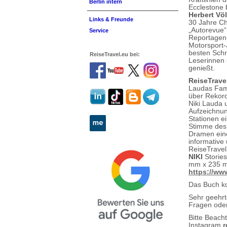
Berlin intern
Ecclestone 
Herbert Vö
Links & Freunde
30 Jahre C
„Autorevue“
Service
Reportagen 
Motorsport-
besten Schr
ReiseTravel.eu bei:
Leserinnen 
genießt.
ReiseTrave
Laudas Fami
über Rekord
Niki Lauda u
Aufzeichnun
Stationen e
Stimme des 
Dramen eine
informative
ReiseTravel
NIKI
Stories
mm x 235 m
https://ww
Das Buch ko
Sehr geehr
Fragen oder
Bitte Beach
Instagram
r