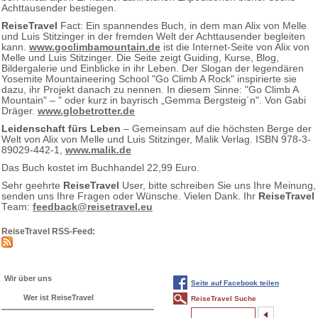
Achttausender bestiegen.
ReiseTravel
Fact: Ein spannendes Buch, in dem man Alix von Melle
und Luis Stitzinger in der fremden Welt der Achttausender begleiten
kann.
www.goclimbamountain.de
ist die Internet-Seite von Alix von
Melle und Luis Stitzinger. Die Seite zeigt Guiding, Kurse, Blog,
Bildergalerie und Einblicke in ihr Leben. Der Slogan der legendären
Yosemite Mountaineering School "Go Climb A Rock" inspirierte sie
dazu, ihr Projekt danach zu nennen. In diesem Sinne: "Go Climb A
Mountain" – " oder kurz in bayrisch „Gemma Bergsteig´n". Von Gabi
Dräger.
www.globetrotter.de
Leidenschaft fürs Leben
– Gemeinsam auf die höchsten Berge der
Welt von Alix von Melle und Luis Stitzinger, Malik Verlag. ISBN 978-3-
89029-442-1,
www.malik.de
Das Buch kostet im Buchhandel 22,99 Euro.
Sehr geehrte
ReiseTravel
User, bitte schreiben Sie uns Ihre Meinung,
senden uns Ihre Fragen oder Wünsche. Vielen Dank. Ihr
ReiseTravel
Team:
feedback@reisetravel.eu
ReiseTravel RSS-Feed:
Wir über uns
Seite auf Facebook teilen
Wer ist ReiseTravel
ReiseTravel Suche