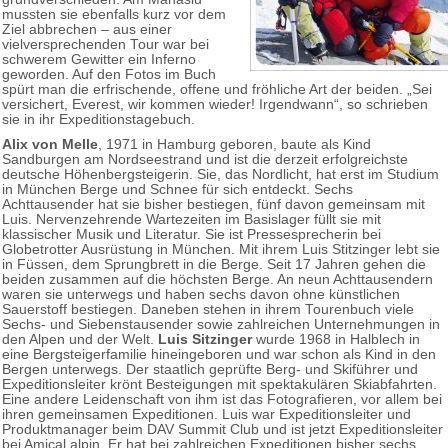
mussten sie ebenfalls kurz vor dem
Ziel abbrechen – aus einer
vielversprechenden Tour war bei
schwerem Gewitter ein Inferno
geworden. Auf den Fotos im Buch
spürt man die erfrischende, offene und fröhliche Art der beiden. „Sei
versichert, Everest, wir kommen wieder! Irgendwann“, so schrieben
sie in ihr Expeditionstagebuch.
Alix von Melle
, 1971 in Hamburg geboren, baute als Kind
Sandburgen am Nordseestrand und ist die derzeit erfolgreichste
deutsche Höhenbergsteigerin. Sie, das Nordlicht, hat erst im Studium
in München Berge und Schnee für sich entdeckt. Sechs
Achttausender hat sie bisher bestiegen, fünf davon gemeinsam mit
Luis. Nervenzehrende Wartezeiten im Basislager füllt sie mit
klassischer Musik und Literatur. Sie ist Pressesprecherin bei
Globetrotter Ausrüstung in München. Mit ihrem Luis Stitzinger lebt sie
in Füssen, dem Sprungbrett in die Berge. Seit 17 Jahren gehen die
beiden zusammen auf die höchsten Berge. An neun Achttausendern
waren sie unterwegs und haben sechs davon ohne künstlichen
Sauerstoff bestiegen. Daneben stehen in ihrem Tourenbuch viele
Sechs- und Siebenstausender sowie zahlreichen Unternehmungen in
den Alpen und der Welt.
Luis Sitzinger
wurde 1968 in Halblech in
eine Bergsteigerfamilie hineingeboren und war schon als Kind in den
Bergen unterwegs. Der staatlich geprüfte Berg- und Skiführer und
Expeditionsleiter krönt Besteigungen mit spektakulären Skiabfahrten.
Eine andere Leidenschaft von ihm ist das Fotografieren, vor allem bei
ihren gemeinsamen Expeditionen. Luis war Expeditionsleiter und
Produktmanager beim DAV Summit Club und ist jetzt Expeditionsleiter
bei Amical alpin. Er hat bei zahlreichen Expeditionen bisher sechs