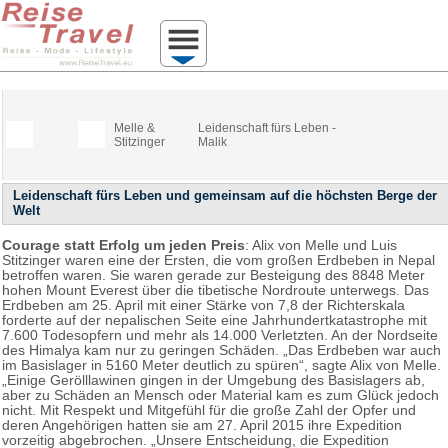
Melle &
Leidenschaft fürs Leben -
Stitzinger
Malik
Leidenschaft fürs Leben und gemeinsam auf die höchsten Berge der
Welt
Courage statt Erfolg um jeden Preis
: Alix von Melle und Luis
Stitzinger waren eine der Ersten, die vom großen Erdbeben in Nepal
betroffen waren. Sie waren gerade zur Besteigung des 8848 Meter
hohen Mount Everest über die tibetische Nordroute unterwegs. Das
Erdbeben am 25. April mit einer Stärke von 7,8 der Richterskala
forderte auf der nepalischen Seite eine Jahrhundertkatastrophe mit
7.600 Todesopfern und mehr als 14.000 Verletzten. An der Nordseite
des Himalya kam nur zu geringen Schäden. „Das Erdbeben war auch
im Basislager in 5160 Meter deutlich zu spüren“, sagte Alix von Melle.
„Einige Gerölllawinen gingen in der Umgebung des Basislagers ab,
aber zu Schäden an Mensch oder Material kam es zum Glück jedoch
nicht. Mit Respekt und Mitgefühl für die große Zahl der Opfer und
deren Angehörigen hatten sie am 27. April 2015 ihre Expedition
vorzeitig abgebrochen. „Unsere Entscheidung, die Expedition