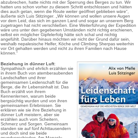
abzubrechen, hatte nichts mit der Sperrung des Berges zu tun. Wir
hatten uns schon vorher zu diesem Schritt entschlossen und hätten
dies auch getan, wenn die Route weiter geöffnet geblieben wäre“,
äußerte sich Luis Stitzinger. „Wir können und wollen unsere Augen
vor dem Leid, das sich im ganzen Land und sogar an unserem Berg
zugetragen hat nicht verschließen. Eine Weiterführung der Expedition
wäre uns unter den gegebenen Umständen nicht richtig erschienen,
selbst ein möglicher Gipfelerfolg hätte sich schal und nichtig
angefühlt. Darüber hinaus möchten wir nicht der Grund dafür sein,
weshalb nepalesische Helfer, Köche und Climbing Sherpas weiterhin
vor Ort gehalten werden und nicht zu ihren Familien nach Hause
können.“
Beziehung in dünner Luft
:
Sympathisch und ehrlich erzählen sie
in ihrem Buch von atemberaubenden
Landschaften und ihrer
gemeinsamen Leidenschaft für die
Berge, die ihr Lebensinhalt ist. Das
Buch erzählt von ihrem
Kennenlernen, warum beide
bergsüchtig wurden und von ihren
gemeinsamen Erlebnissen. Sie
erklären wie sie ihre Beziehung in
dünner Luft meistern, aber sie
erzählen auch vom Scheitern,
Schmerz und Sorgen. Gemeinsam
standen sie auf fünf Achttausendern
und doch sind sie beide
grundverschieden. Am Manaslu