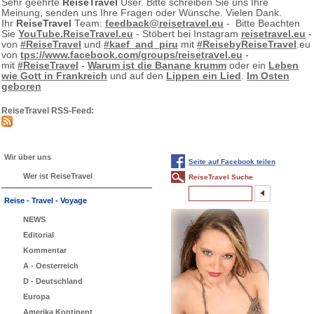
Sehr geehrte
ReiseTravel
User. Bitte schreiben Sie uns Ihre
Meinung, senden uns Ihre Fragen oder Wünsche. Vielen Dank.
Ihr
ReiseTravel
Team:
feedback@reisetravel.eu
- Bitte Beachten
Sie
YouTube.ReiseTravel.eu
- Stöbert bei Instagram
reisetravel.eu
-
von
#ReiseTravel
und
#kaef_and_piru
mit
#ReisebyReiseTravel
.eu
von
tps://www.facebook.com/groups/reisetravel.eu
-
mit
#ReiseTravel
-
Warum ist die Banane krumm
oder ein
Leben
wie Gott in Frankreich
und auf den
Lippen ein Lied
.
Im Osten
geboren
ReiseTravel RSS-Feed:
Wir über uns
Seite auf Facebook teilen
Wer ist ReiseTravel
ReiseTravel Suche
Reise - Travel - Voyage
NEWS
Editorial
Kommentar
A - Oesterreich
D - Deutschland
Europa
Amerika Kontinent