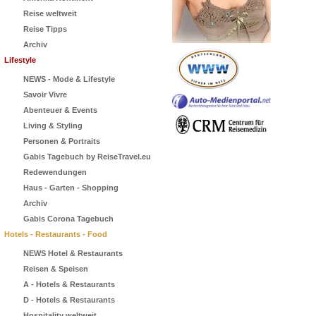
Reise weltweit
Reise Tipps
Archiv
Lifestyle
NEWS - Mode & Lifestyle
Savoir Vivre
Abenteuer & Events
Living & Styling
Personen & Portraits
Gabis Tagebuch by ReiseTravel.eu
Redewendungen
Haus - Garten - Shopping
Archiv
Gabis Corona Tagebuch
Hotels - Restaurants - Food
NEWS Hotel & Restaurants
Reisen & Speisen
A - Hotels & Restaurants
D - Hotels & Restaurants
Hospitality weltweit