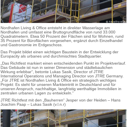
Nordhafen Living & Office entsteht in direkter Wasserlage am
Nordhafen und umfasst eine Bruttogrundfläche von rund 33.000
Quadratmetern. Etwa 50 Prozent der Flächen sind für Wohnen, rund
35 Prozent für Büroflächen vorgesehen, ergänzt durch Einzelhandel
und Gastronomie im Erdgeschoss.
Das Projekt bildet einen wichtigen Baustein in der Entwicklung der
Europacity als urbanes und durchmischtes Stadtquartier.
„Das Richtfest markiert einen entscheidenden Punkt im Projektverlauf.
Das Gebäude ist nun in seiner Dimension und städtebaulichen
Wirkung erlebbar“, betonte Lukas Sasik, Director of JTRE
International Operations und Managing Director von JTRE Germany.
„Für JTRE ist Nordhafen Living & Office ein strategisch wichtiges
Projekt: Es steht für unseren Markteintritt in Deutschland und für
unseren Anspruch, nachhaltige, langfristig werthaltige Immobilien in
zentralen urbanen Lagen zu entwickeln.“
JTRE Richtfest mit den „Bauherren“ Jesper von der Heiden – Hans
Joachim Paap – Lukas Sasik (v.l.n.r)