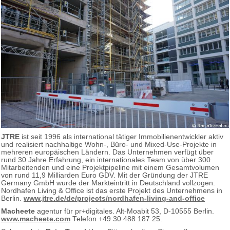
JTRE
ist seit 1996 als international tätiger Immobilienentwickler aktiv
und realisiert nachhaltige Wohn-, Büro- und Mixed-Use-Projekte in
mehreren europäischen Ländern. Das Unternehmen verfügt über
rund 30 Jahre Erfahrung, ein internationales Team von über 300
Mitarbeitenden und eine Projektpipeline mit einem Gesamtvolumen
von rund 11,9 Milliarden Euro GDV. Mit der Gründung der JTRE
Germany GmbH wurde der Markteintritt in Deutschland vollzogen.
Nordhafen Living & Office ist das erste Projekt des Unternehmens in
Berlin.
www.jtre.de/de/projects/nordhafen-living-and-office
Macheete
agentur für pr+digitales. Alt-Moabit 53, D-10555 Berlin.
www.macheete.com
Telefon +49 30 488 187 25.