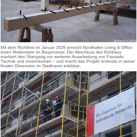
Mit dem Richtfest im Januar 2026 erreicht Nordhafen Living & Office
einen Meilenstein im Bauprozess. Der Abschluss des Rohbaus
markiert den Übergang zur weiteren Ausarbeitung von Fassade,
Technik und Innenräumen – und macht das Projekt erstmals in seiner
finalen Dimension im Stadtraum erlebbar.