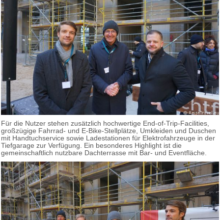
Für die Nutzer stehen zusätzlich hochwertige End-of-Trip-Facilities,
großzügige Fahrrad- und E-Bike-Stellplätze, Umkleiden und Duschen
mit Handtuchservice sowie Ladestationen für Elektrofahrzeuge in der
Tiefgarage zur Verfügung. Ein besonderes Highlight ist die
gemeinschaftlich nutzbare Dachterrasse mit Bar- und Eventfläche.