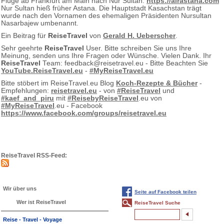
Flüge ab Frankfurt am Main nach Nur Sultan.
https://airastana.com
Nur Sultan hieß früher Astana. Die Hauptstadt Kasachstan trägt
wurde nach den Vornamen des ehemaligen Präsidenten Nursultan
Nasarbajew umbenannt.
Ein Beitrag für
ReiseTravel
von
Gerald H. Ueberscher
.
Sehr geehrte
ReiseTravel
User. Bitte schreiben Sie uns Ihre
Meinung, senden uns Ihre Fragen oder Wünsche. Vielen Dank. Ihr
ReiseTravel
Team: feedback@reisetravel.eu - Bitte Beachten Sie
YouTube.ReiseTravel.eu
-
#MyReiseTravel.eu
Bitte stöbert im ReiseTravel.eu Blog
Koch-Rezepte & Bücher
-
Empfehlungen:
reisetravel.eu
- von
#ReiseTravel
und
#kaef_and_piru
mit
#ReisebyReiseTravel
.eu von
#MyReiseTravel
.eu - Facebook
https://www.facebook.com/groups/reisetravel.eu
ReiseTravel RSS-Feed:
Wir über uns
Seite auf Facebook teilen
Wer ist ReiseTravel
ReiseTravel Suche
Reise - Travel - Voyage