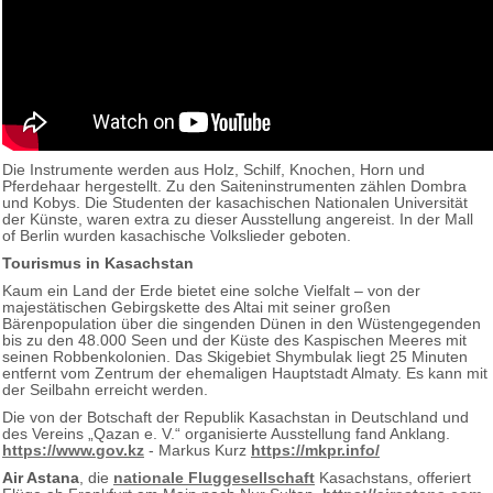
Die Instrumente werden aus Holz, Schilf, Knochen, Horn und
Pferdehaar hergestellt. Zu den Saiteninstrumenten zählen Dombra
und Kobys. Die Studenten der kasachischen Nationalen Universität
der Künste, waren extra zu dieser Ausstellung angereist. In der Mall
of Berlin wurden kasachische Volkslieder geboten.
Tourismus in Kasachstan
Kaum ein Land der Erde bietet eine solche Vielfalt – von der
majestätischen Gebirgskette des Altai mit seiner großen
Bärenpopulation über die singenden Dünen in den Wüstengegenden
bis zu den 48.000 Seen und der Küste des Kaspischen Meeres mit
seinen Robbenkolonien. Das Skigebiet Shymbulak liegt 25 Minuten
entfernt vom Zentrum der ehemaligen Hauptstadt Almaty. Es kann mit
der Seilbahn erreicht werden.
Die von der Botschaft der Republik Kasachstan in Deutschland und
des Vereins „Qazan e. V.“ organisierte Ausstellung fand Anklang.
https://www.gov.kz
- Markus Kurz
https://mkpr.info/
Air Astana
, die
nationale Fluggesellschaft
Kasachstans, offeriert