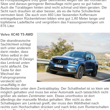
es Fondpassagiere trotz guter Beinfreiheit wegen der tief montierten
Sitze und daraus geringerer Beinauflage nicht ganz so gut haben.
Auch die Türablagen hinten sind recht schmal und klein geraten. Die
Sicht nach draußen ist aber besser, als es die hohe Schulterlinie
vermuten lässt. Die auch vom 460 Liter fassenden Kofferraum
entriegelbaren Rückenlehnen bilden eine gut 1,80 Meter lange und
topfebene Ladefläche und vergrößern das Fassungsvermögen um
876 Liter.
Volvo XC40 T5 AWD
Die skandinavische
Sachlichkeit schlägt
sich unter anderem
darin nieder, dass
Volvo selbst in der
Ausführung R-Design
das Lenkrad unten
nicht abflacht. Die
Taste für den
Wechsel der
Fahrprogramme
versteckt sich
unauffällig in der
Bedienleiste unter dem Zentraldisplay. Der Schalthebel ist so klein wie
möglich gehalten und muss bei einer Automatik auch tatsächlich nicht
größer als sieben Zentimeter sein. Etwas unorthodox ist dort
allerdings der manuelle Modus gehalten: Wer nicht zu den
Schaltwippen am Lenkrad greift, der muss den Wählhebel nach
rechts zum Hochschalten drücken und nach links zum Runterschalten