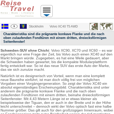
Stockholm
Volvo XC40 T5 AWD
Charakteristika sind die prägnante konkave Flanke und die nach
oben zulaufenden Fondtüren mit einem dritten, dreiecksförmigen
Seitenfenster!
Schweden-SUV ohne Chichi
: Volvo XC90, XC70 und XC60 – es war
eigentlich nur eine Frage der Zeit, bis Volvo auch einen XC40 auf den
Markt bringen würde. Zugegeben, es hat eine Weile gedauert, aber
die Schweden haben gewartet, bis die kompakte Modularplattform
fertig entwickelt war. So ist das neue SUV das erste Auto der Marke,
das sie sich zunutze macht.
Natürlich ist es designerisch von Vorteil, wenn man eine komplett
neue Baureihe einführt, ist man doch völlig frei von möglichen
Vorgaben einer Vorgängergeneration. So zeigt der Volvo XC40 ein
absolut eigenständiges Erscheinungsbild. Charakteristika sind unter
anderem die prägnante konkave Flanke und die nach oben
zulaufenden Fondtüren mit einem dritten, beinahe dreiecksförmigen
Seitenfenster. Mit 4,43 Metern Länge ist er etwas kleiner als
beispielsweise der Tiguan, den er auch in der Breite und in der Höhe
leicht unterschreitet – dennoch wirkt der Volvo optisch fast eine halbe
Nummer größer. Das gilt auch für den großzügigen Innenraum, wobei