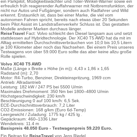
ein Parkpilot, Müdigkeitswächter und Toter-Winkel-Warner sowie ein
erfreulich früh reagierender Auffahrwarner mit Notbremsfunktion, der
nicht nur Autos und Fußgänger, sondern auch Radfahrer und Wild
erkennt. Erstaunlich ist, dass bei einer Marke, die viel vom
autonomen Fahren spricht, bereits nach etwas über 20 Sekunden
beim Pilot Assist im Landstraßenverkehr Schluss ist. Das gestatten
Modelle anderer Marken durchaus länger.
ReiseTravel
Fact: Volvo schleicht den Diesel langsam aus und setzt
stattdessen auf Hybridtechnologie. Der XC40 T5 AWD hat da mit im
Alltag ermittelten Durchschnittsverbräuchen von 10,0 bis 10,5 Litern
je 100 Kilometer aber noch das Nachsehen. Bei einem Preis unseres
Testwagens von über 59.000 Euro sollte das aber keine allzu große
Rolle spielen.
Volvo XC40 T5 AWD
Maße (Länge x Breite x Höhe (in m)): 4,43 x 1,86 x 1,65
Radstand (m): 2,70
Motor: R4-Turbo, Benziner, Direkteinspritzung, 1969 ccm
Antrieb: Allradantrieb
Leistung: 182 kW / 247 PS bei 5500 U/min
Maximales Drehmoment: 350 Nm bei 1800–4800 U/min
Höchstgeschwindigkeit: 230 km/h
Beschleunigung 0 auf 100 km/h: 6,5 Sek.
ECE-Durchschnittsverbrauch: 7,2 Liter
CO2-Emissionen: 168 g/km (Euro 6d-Temp)
Leergewicht / Zuladung: 1775 kg / 425 lg .
Gepäckraum: 460–1336 Liter
Wendekreis: 11.4 m
Basispreis 48.050 Euro - Testwagenpreis 59.220 Euro.
Ein Beitrag für
ReiseTravel
von Jens Riedel.