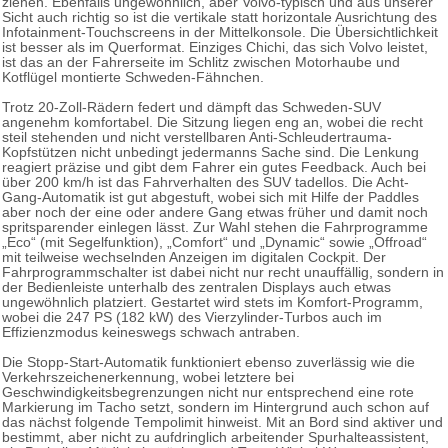
ziehen. Ebenfalls ungewöhnlich, aber Volvo-typisch und aus unserer
Sicht auch richtig so ist die vertikale statt horizontale Ausrichtung des
Infotainment-Touchscreens in der Mittelkonsole. Die Übersichtlichkeit
ist besser als im Querformat. Einziges Chichi, das sich Volvo leistet,
ist das an der Fahrerseite im Schlitz zwischen Motorhaube und
Kotflügel montierte Schweden-Fähnchen.
Trotz 20-Zoll-Rädern federt und dämpft das Schweden-SUV
angenehm komfortabel. Die Sitzung liegen eng an, wobei die recht
steil stehenden und nicht verstellbaren Anti-Schleudertrauma-
Kopfstützen nicht unbedingt jedermanns Sache sind. Die Lenkung
reagiert präzise und gibt dem Fahrer ein gutes Feedback. Auch bei
über 200 km/h ist das Fahrverhalten des SUV tadellos. Die Acht-
Gang-Automatik ist gut abgestuft, wobei sich mit Hilfe der Paddles
aber noch der eine oder andere Gang etwas früher und damit noch
spritsparender einlegen lässt. Zur Wahl stehen die Fahrprogramme
„Eco“ (mit Segelfunktion), „Comfort“ und „Dynamic“ sowie „Offroad“
mit teilweise wechselnden Anzeigen im digitalen Cockpit. Der
Fahrprogrammschalter ist dabei nicht nur recht unauffällig, sondern in
der Bedienleiste unterhalb des zentralen Displays auch etwas
ungewöhnlich platziert. Gestartet wird stets im Komfort-Programm,
wobei die 247 PS (182 kW) des Vierzylinder-Turbos auch im
Effizienzmodus keineswegs schwach antraben.
Die Stopp-Start-Automatik funktioniert ebenso zuverlässig wie die
Verkehrszeichenerkennung, wobei letztere bei
Geschwindigkeitsbegrenzungen nicht nur entsprechend eine rote
Markierung im Tacho setzt, sondern im Hintergrund auch schon auf
das nächst folgende Tempolimit hinweist. Mit an Bord sind aktiver und
bestimmt, aber nicht zu aufdringlich arbeitender Spurhalteassistent,